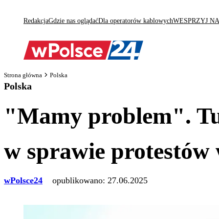
Redakcja
Gdzie nas oglądać
Dla operatorów kablowych
WESPRZYJ N
Strona główna
Polska
Polska
"Mamy problem". Tu
w sprawie protestów
wPolsce24
opublikowano:
27.06.2025