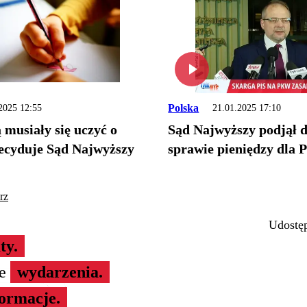
Polska
2025 12:55
21.01.2025 17:10
 musiały się uczyć o
Sąd Najwyższy podjął d
cyduje Sąd Najwyższy
sprawie pieniędzy dla P
rz
Udostęp
ty.
ze
wydarzenia.
formacje.