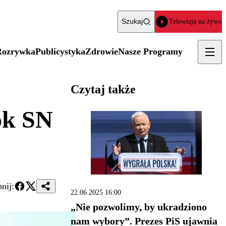
Szukaj
Telewizja na żywo
Rozrywka
Publicystyka
Zdrowie
Nasze Programy
Czytaj także
ok SN
nij:
22.06.2025 16:00
„Nie pozwolimy, by ukradziono
nam wybory”. Prezes PiS ujawnia