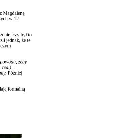
zez Magdalenę
zych w 12
enie, czy był to
ił jednak, że te
niczym
powodu, żeby
red.) -
any.
Później
dają formalną