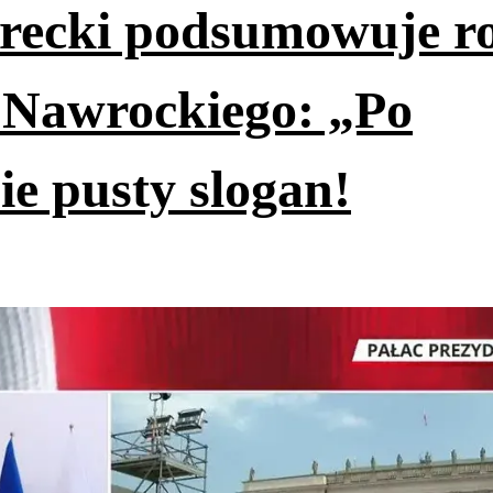
erecki podsumowuje r
 Nawrockiego: „Po
ie pusty slogan!