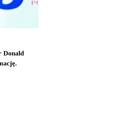
r Donald
mację.