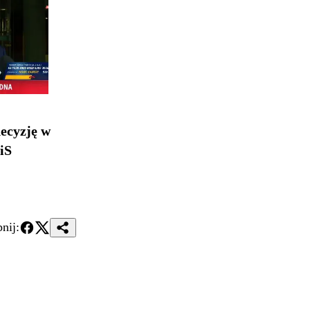
ecyzję w
iS
nij: