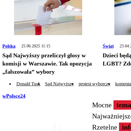
Polska
Świat
25.06.2025 11:15
23.04.
Sąd Najwyższy przeliczył głosy w
Dzieci będą
komisji w Warszawie. Tak opozycja
LGBT? Zde
„fałszowała” wybory
Donald Tusk
Sąd Najwyższy
protest wyborczy
komenta
wPolsce24
Mocne
tema
Najważniejs
Rzetelne
in