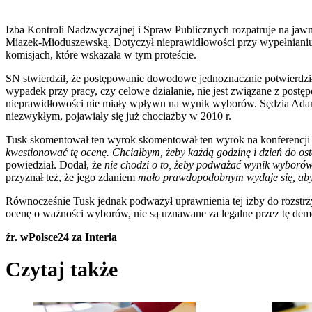
Izba Kontroli Nadzwyczajnej i Spraw Publicznych rozpatruje na jawn
Miazek-Mioduszewską. Dotyczył nieprawidłowości przy wypełnianiu
komisjach, które wskazała w tym proteście.
SN stwierdził, że postępowanie dowodowe jednoznacznie potwierdziło
wypadek przy pracy, czy celowe działanie, nie jest związane z postę
nieprawidłowości nie miały wpływu na wynik wyborów. Sędzia Adam
niezwykłym, pojawiały się już chociażby w 2010 r.
Tusk skomentował ten wyrok skomentował ten wyrok na konferencji
kwestionować tę ocenę. Chciałbym, żeby każdą godzinę i dzień do ost
powiedział. Dodał, że
nie chodzi o to, żeby podważać wynik wyborów,
przyznał też, że jego zdaniem
mało prawdopodobnym wydaje się, aby 
Równocześnie Tusk jednak podważył uprawnienia tej izby do rozstrz
ocenę o ważności wyborów, nie są uznawane za legalne przez tę demok
źr. wPolsce24 za Interia
Czytaj także