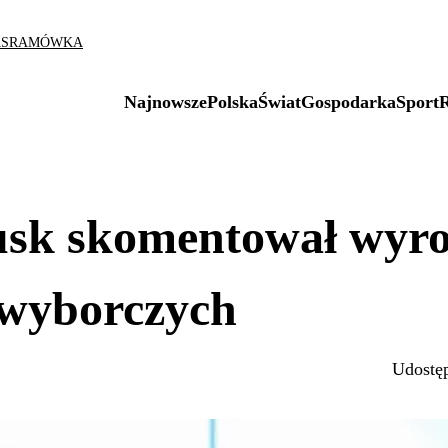
AS
RAMÓWKA
Najnowsze
Polska
Świat
Gospodarka
Sport
sk skomentował wyr
 wyborczych
Udostęp