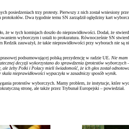
ych posiedzeniach trzy protesty. Pierwszy z nich został wniesiony pr
 protokołów. Dwa tygodnie temu SN zarządził oględziny kart wyborc
, że w tych komisjach doszło do nieprawidłowości. Dodał, że stwierdz
powaniem wyborczym i ustali to prokuratura. Równocześnie SN stwierdz
 Redzik zauważył, że takie nieprawidłowości przy wyborach nie są 
 prasowej podsumowującej polską prezydencję w radzie UE.
Nie mam 
atecznej decyzji wykorzystano do sprawdzenia (protestów wyborczych – 
 ale żeby Polki i Polacy mieli świadomość, że ich głos został odnotow
skala nieprawidłowości wypaczyła w zasadniczy sposób wynik.
ygania protestów wyborczych. Mamy problem, że instytucje, które wy
ratyczną stronę, ale także przez Trybunał Europejski – powiedział.