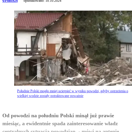
wPolsce24
opublikowano:
10.10.2024
Południe Polski mogło mniej ucierpieć w wyniku powodzi, gdyby ostrzeżenia o
wielkiej wodzie zostały potraktowane poważnie
Od powodzi na południu Polski minął już prawie
miesiąc, a ewidentnie spada zainteresowanie władz
centralnych sytuacją powodzian. - mówi na antenie