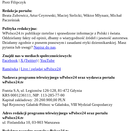
Piotr Filipczyk
Redakcja portalu:
Beata Zubowicz, Artur Ceyrowski, Maciej Sielicki, Wiktor Młynarz, Michał
Pacześniak
Polityka redakcyjna:
WPolsce24.tv publikuje rzetelne i sprawdzone informacje z Polski i świata.
Oddzielamy fakty od opinii, dbamy o wiarygodność źródeł i jawność autorstwa.
Działamy zgodnie z prawem prasowym i zasadami etyki dziennikarskiej. Masz
pytania lub uwagi?
Napisz do nas
.
Znajdź nas w mediach społecznościowych:
Facebook
|
X (Twitter)
|
YouTube
Ramówka
|
Live / oglądaj wPolsce24
Nadawca programu telewizyjnego wPolsce24 oraz wydawca portalu
wPolsce24.tv
Fratria S.A, ul. Legionów 126-128, 81-472 Gdynia
KRS 0001236111, NIP: 113-285-77-90
Kapitał zakładowy: 20.260.900,00 PLN
Sąd Rejonowy Gdańsk-Północ w Gdańsku, VIII Wydział Gospodarczy
Adres redakcji programu telewizyjnego wPolsce24 oraz portalu
wPolsce24.tv
ul. Finlandzka 10, 03-903 Warszawa
Redaktor naczelny portalu wPolsce24.tv