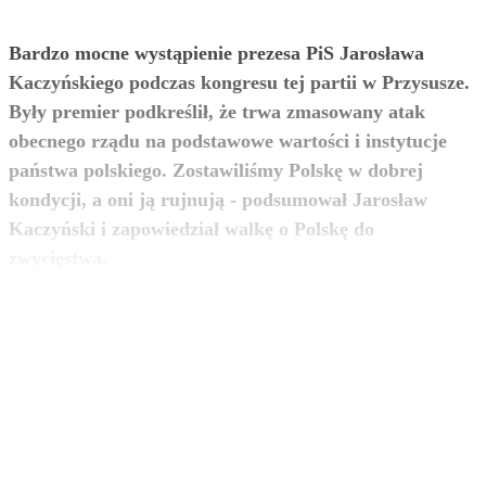
Bardzo mocne wystąpienie prezesa PiS Jarosława
Kaczyńskiego podczas kongresu tej partii w Przysusze.
Były premier podkreślił, że trwa zmasowany atak
obecnego rządu na podstawowe wartości i instytucje
państwa polskiego. Zostawiliśmy Polskę w dobrej
kondycji, a oni ją rujnują - podsumował Jarosław
Kaczyński i zapowiedział walkę o Polskę do
zobacz więcej
zwycięstwa.