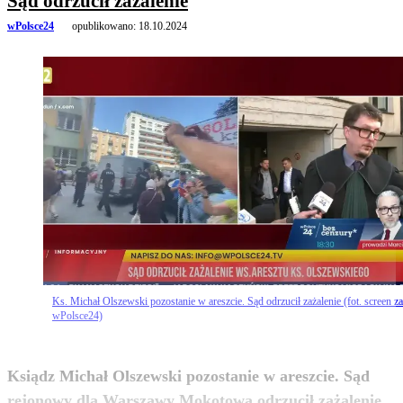
Sąd odrzucił zażalenie
wPolsce24
opublikowano:
18.10.2024
Ks. Michał Olszewski pozostanie w areszcie. Sąd odrzucił zażalenie (fot. screen za
wPolsce24)
Ksiądz Michał Olszewski pozostanie w areszcie. Sąd
rejonowy dla Warszawy Mokotowa odrzucił zażalenie