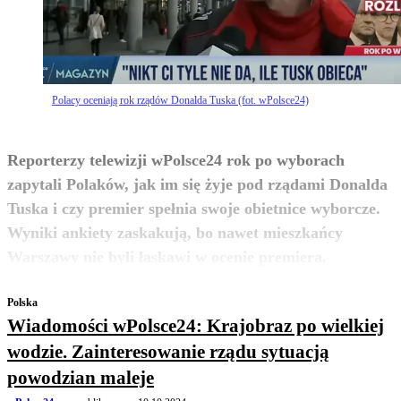
Polacy oceniają rok rządów Donalda Tuska (fot. wPolsce24)
Reporterzy telewizji wPolsce24 rok po wyborach
zapytali Polaków, jak im się żyje pod rządami Donalda
Tuska i czy premier spełnia swoje obietnice wyborcze.
Wyniki ankiety zaskakują, bo nawet mieszkańcy
zobacz więcej
Warszawy nie byli łaskawi w ocenie premiera.
Polska
Wiadomości wPolsce24: Krajobraz po wielkiej
wodzie. Zainteresowanie rządu sytuacją
powodzian maleje