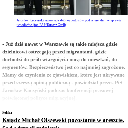
Jarosław Kaczyński zapowiada zbiórkę podpisów pod referendum w sprawie
uchodźców (fot. PAP/Tomasz Gzell)
- Już dziś nawet w Warszawie są takie miejsca gdzie
dzielnicowi ostrzegają przed migrantami, gdzie
dochodzi do prób wtargnięcia nocą do mieszkań, do
segmentów. Bezpieczeństwo jest co najmniej zagrożone.
Mamy do czynienia ze zjawiskiem, które jest ukrywane
przed szerszą opinią publiczną - powiedział prezes PiS
Jarosław Kaczyński podczas konferencji prasowej
zobacz więcej
poświęconej polityce migracyjnej.
Polska
Ksiądz Michał Olszewski pozostanie w areszcie.