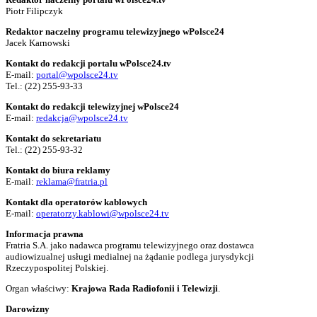
Piotr Filipczyk
Redaktor naczelny programu telewizyjnego wPolsce24
Jacek Karnowski
Kontakt do redakcji portalu wPolsce24.tv
E-mail:
portal@wpolsce24.tv
Tel.:
(22) 255-93-33
Kontakt do redakcji telewizyjnej wPolsce24
E-mail:
redakcja@wpolsce24.tv
Kontakt do sekretariatu
Tel.:
(22) 255-93-32
Kontakt do biura reklamy
E-mail:
reklama@fratria.pl
Kontakt dla operatorów kablowych
E-mail:
operatorzy.kablowi@wpolsce24.tv
Informacja prawna
Fratria S.A. jako nadawca programu telewizyjnego oraz dostawca
audiowizualnej usługi medialnej na żądanie podlega jurysdykcji
Rzeczypospolitej Polskiej.
Organ właściwy:
Krajowa Rada Radiofonii i Telewizji
.
Darowizny