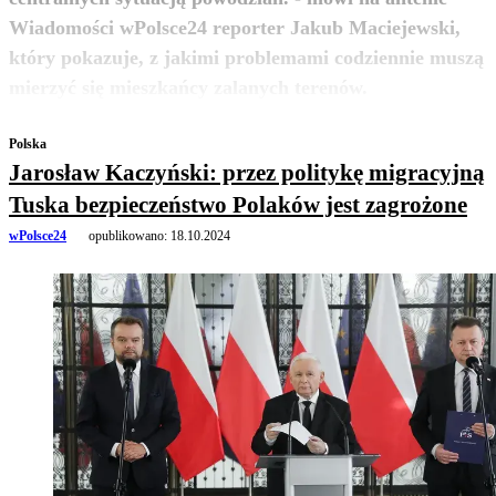
Wiadomości wPolsce24 reporter Jakub Maciejewski,
który pokazuje, z jakimi problemami codziennie muszą
zobacz więcej
mierzyć się mieszkańcy zalanych terenów.
Polska
Jarosław Kaczyński: przez politykę migracyjną
Tuska bezpieczeństwo Polaków jest zagrożone
wPolsce24
opublikowano:
18.10.2024