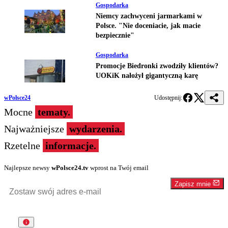
Gospodarka
Niemcy zachwyceni jarmarkami w
Polsce. "Nie doceniacie, jak macie
bezpiecznie"
Gospodarka
Promocje Biedronki zwodziły klientów?
UOKiK nałożył gigantyczną karę
wPolsce24
Udostępnij:
Mocne
tematy.
Najważniejsze
wydarzenia.
Rzetelne
informacje.
Najlepsze newsy
wPolsce24.tv
wprost na Twój email
Zapisz mnie