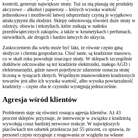
kontroli, generuje największe straty. Tuż za nią plasują się produkty
akcyzowe – alkohol i papierosy – których wysoka wartość
jednostkowa i możliwość łatwej odsprzedaży czynią je wyjątkowo
atrakcyjnymi dla złodziei. Sklepy odnotowują również duże straty w
odzieży, obuwiu i tekstyliach, które znikają w natłoku
przedświątecznych zakupów, a także w kosmetykach i perfumach,
niewielkich, ale drogich i bardzo łatwych do ukrycia.
Zaskoczeniem dla wielu może być fakt, że równie często giną
słodycze i chemia gospodarcza. Choć tanie, są kradzione masowo,
co w skali roku powoduje znaczące straty. W sklepach szczególnie
dotkliwie odczuwalne są też kradzieże elektroniki, małego AGD i
elektronarzędzi, gdzie nawet pojedyncze zdarzenie oznacza stratę
liczoną w tysiącach złotych. Wspólnym mianownikiem kradzionych
towarów jest albo ich wysoka wartość, albo wysoka powtarzalność
kradzieży – często oba te czynniki występują jednocześnie.
Agresja wśród klientów
Problemem staje się również rosnąca agresja klientów. Aż 43
procent sklepów przyznaje, że interwencje w związku z kradzieżą
wywołują coraz bardziej nerwowe reakcje. W największych
placówkach ten odsetek przekracza już 55 procent, co sprawia, że
personel często rezygnuje z reagowania ze względu na własne