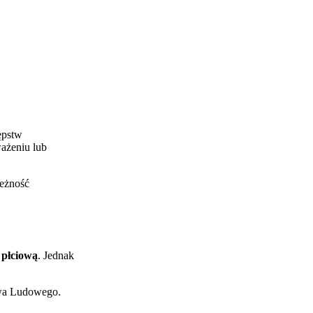
ępstw
ażeniu lub
leżność
 płciową
. Jednak
ctwa Ludowego.