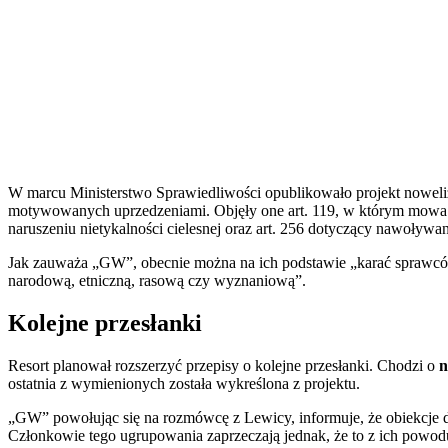
W marcu Ministerstwo Sprawiedliwości opublikowało projekt noweliz
motywowanych uprzedzeniami. Objęły one art. 119, w którym mowa o
naruszeniu nietykalności cielesnej oraz art. 256 dotyczący nawoływan
Jak zauważa „GW”, obecnie można na ich podstawie „karać sprawców
narodową, etniczną, rasową czy wyznaniową”.
Kolejne przesłanki
Resort planował rozszerzyć przepisy o kolejne przesłanki. Chodzi o
n
ostatnia z wymienionych została wykreślona z projektu.
„GW” powołując się na rozmówcę z Lewicy, informuje, że obiekcje d
Członkowie tego ugrupowania zaprzeczają jednak, że to z ich powodu