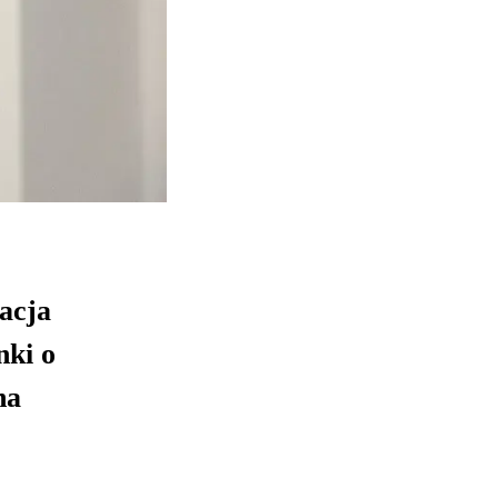
acja
nki o
na