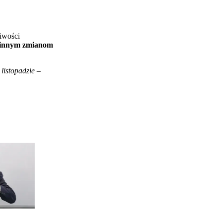
liwości
i innym zmianom
 listopadzie
–