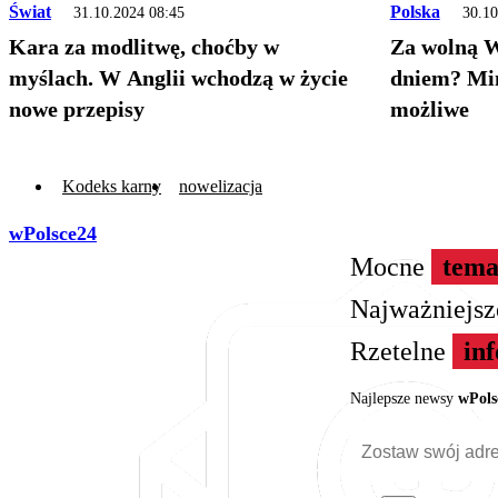
Świat
Polska
31.10.2024 08:45
30.10
Kara za modlitwę, choćby w
Za wolną W
myślach. W Anglii wchodzą w życie
dniem? Min
nowe przepisy
możliwe
Kodeks karny
nowelizacja
wPolsce24
Mocne
tema
Najważniejs
Rzetelne
in
Najlepsze newsy
wPols