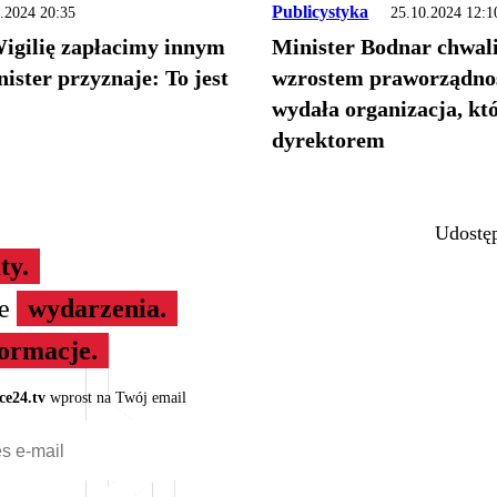
Publicystyka
.2024 20:35
25.10.2024 12:1
igilię zapłacimy innym
Minister Bodnar chwali
ister przyznaje: To jest
wzrostem praworządnoś
wydała organizacja, któ
dyrektorem
Udostęp
ty.
ze
wydarzenia.
formacje.
ce24.tv
wprost na Twój email