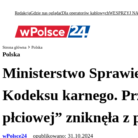
Redakcja
Gdzie nas oglądać
Dla operatorów kablowych
WESPRZYJ N
Strona główna
Polska
Polska
Ministerstwo Sprawie
Kodeksu karnego. Pr
płciowej” zniknęła z 
wPolsce24
opublikowano:
31.10.2024