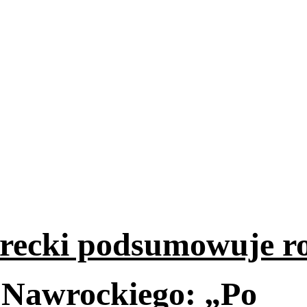
erecki podsumowuje r
 Nawrockiego: „Po