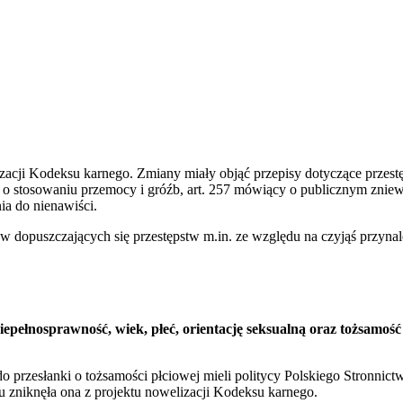
acji Kodeksu karnego. Zmiany miały objąć przepisy dotyczące przest
 stosowaniu przemocy i gróźb, art. 257 mówiący o publicznym zniew
ia do nienawiści.
 dopuszczających się przestępstw m.in. ze względu na czyjąś przyna
iepełnosprawność, wiek, płeć, orientację seksualną oraz tożsamość
o przesłanki o tożsamości płciowej mieli politycy Polskiego Stronni
 zniknęła ona z projektu nowelizacji Kodeksu karnego.