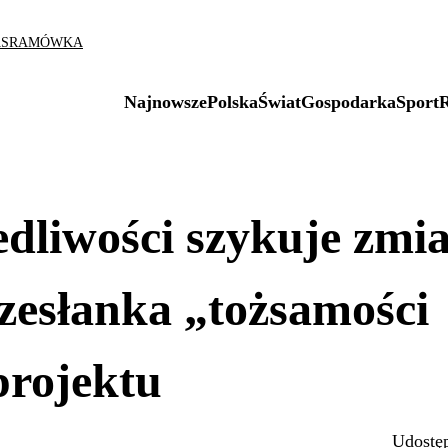
AS
RAMÓWKA
Najnowsze
Polska
Świat
Gospodarka
Sport
dliwości szykuje zmi
zesłanka „tożsamości
projektu
Udostęp