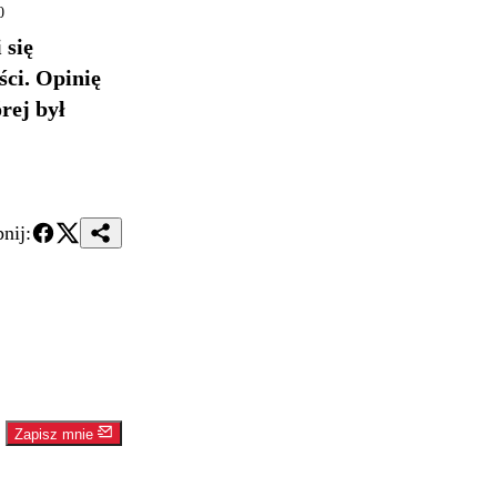
0
 się
ci. Opinię
rej był
nij:
Zapisz mnie