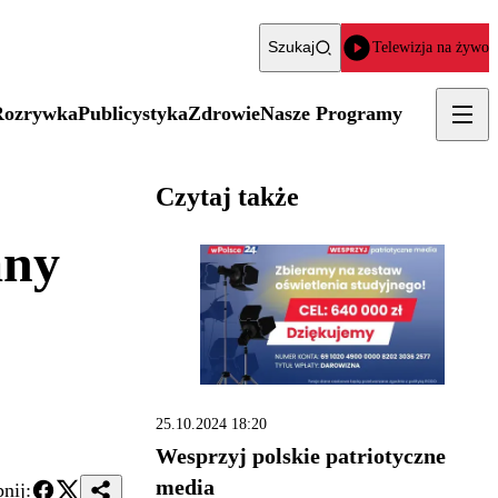
Szukaj
Telewizja na żywo
Rozrywka
Publicystyka
Zdrowie
Nasze Programy
Czytaj także
any
25.10.2024 18:20
Wesprzyj polskie patriotyczne
media
nij: