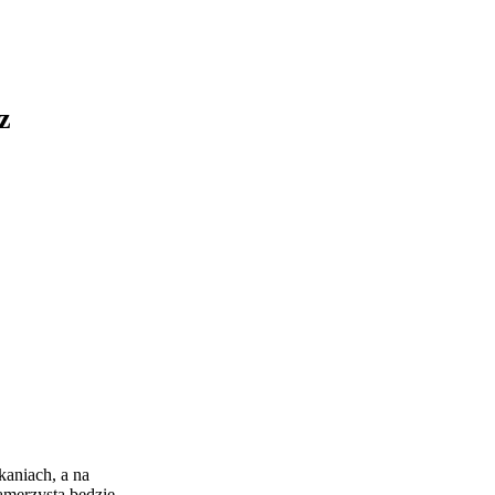
z
aniach, a na
kamerzystą będzie