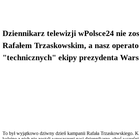
Dziennikarz telewizji wPolsce24 nie zo
Rafałem Trzaskowskim, a nasz operato
"technicznych" ekipy prezydenta War
To był wyjątkowo dziwny dzień kampanii Rafała Trzaskowskiego. Ka
kolejne z nich nie zostali wpuszczeni nasi dziennikarze, choć wcześ