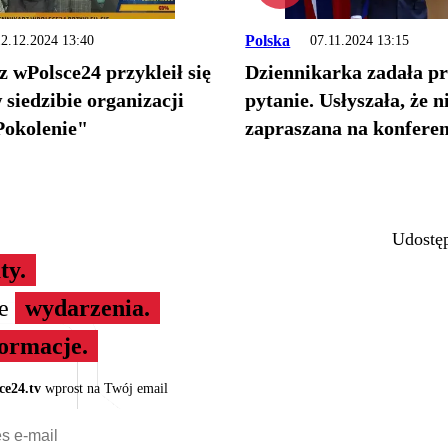
Polska
2.12.2024 13:40
07.11.2024 13:15
 wPolsce24 przykleił się
Dziennikarka zadała p
 siedzibie organizacji
pytanie. Usłyszała, że n
Pokolenie"
zapraszana na konferen
Udostęp
ty.
ze
wydarzenia.
formacje.
ce24.tv
wprost na Twój email