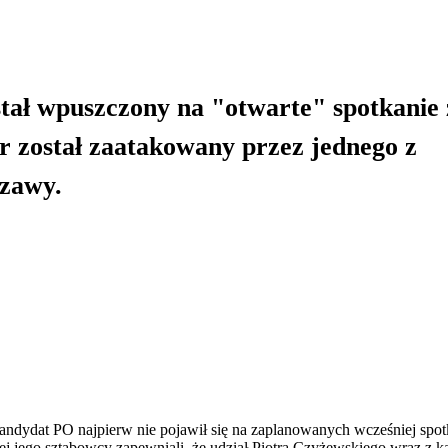
stał wpuszczony na "otwarte" spotkanie 
r został zaatakowany przez jednego z
szawy.
ndydat PO najpierw nie pojawił się na zaplanowanych wcześniej spotk
niej jego sztabowcy zapewniali, że udział Piotra Czyżewskiego wraz z 