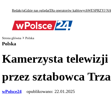
Redakcja
Gdzie nas oglądać
Dla operatorów kablowych
WESPRZYJ N
Strona główna
Polska
Polska
Kamerzysta telewizj
przez sztabowca Trz
wPolsce24
opublikowano:
22.01.2025