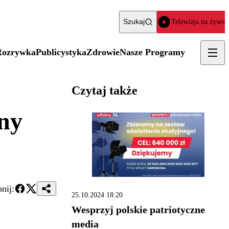
Szukaj
Telewizja na żywo
Rozrywka
Publicystyka
Zdrowie
Nasze Programy
Czytaj także
ny
nij:
25.10.2024 18:20
Wesprzyj polskie patriotyczne
media