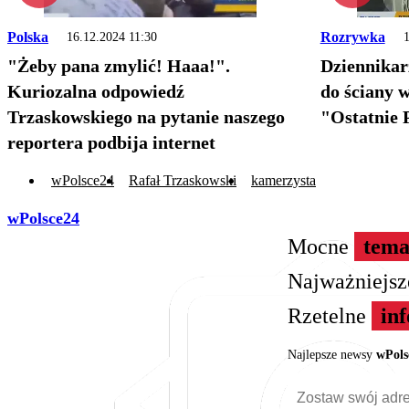
Polska
Rozrywka
16.12.2024 11:30
1
"Żeby pana zmylić! Haaa!".
Dziennikarz
Kuriozalna odpowiedź
do ściany w
Trzaskowskiego na pytanie naszego
"Ostatnie 
reportera podbija internet
wPolsce24
Rafał Trzaskowski
kamerzysta
wPolsce24
Mocne
tema
Najważniejs
Rzetelne
in
Najlepsze newsy
wPols