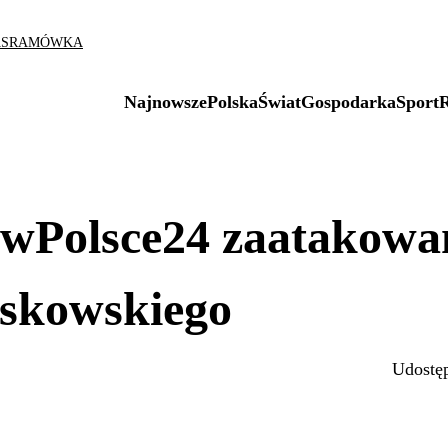
AS
RAMÓWKA
Najnowsze
Polska
Świat
Gospodarka
Sport
i wPolsce24 zaatakowa
askowskiego
Udostęp