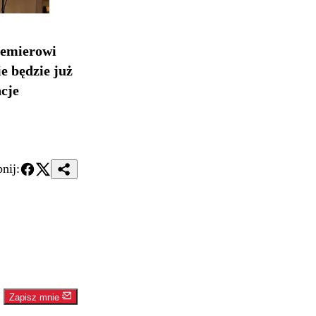
remierowi
ie będzie już
cje
nij:
Zapisz mnie