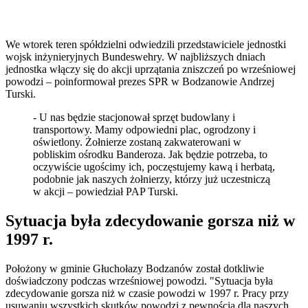
We wtorek teren spółdzielni odwiedzili przedstawiciele jednostki
wojsk inżynieryjnych Bundeswehry. W najbliższych dniach
jednostka włączy się do akcji uprzątania zniszczeń po wrześniowej
powodzi – poinformował prezes SPR w Bodzanowie Andrzej
Turski.
- U nas będzie stacjonował sprzęt budowlany i
transportowy. Mamy odpowiedni plac, ogrodzony i
oświetlony. Żołnierze zostaną zakwaterowani w
pobliskim ośrodku Banderoza. Jak będzie potrzeba, to
oczywiście ugościmy ich, poczęstujemy kawą i herbatą,
podobnie jak naszych żołnierzy, którzy już uczestniczą
w akcji – powiedział PAP Turski.
Sytuacja była zdecydowanie gorsza niż w
1997 r.
Położony w gminie Głuchołazy Bodzanów został dotkliwie
doświadczony podczas wrześniowej powodzi. "Sytuacja była
zdecydowanie gorsza niż w czasie powodzi w 1997 r. Pracy przy
usuwaniu wszystkich skutków powodzi z pewnością dla naszych