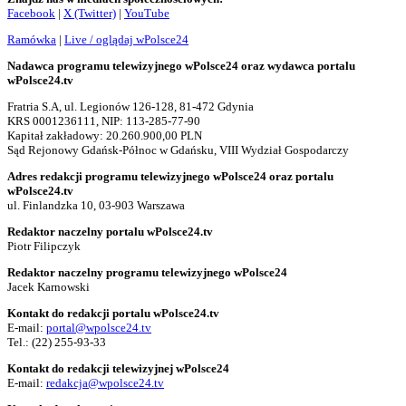
Facebook
|
X (Twitter)
|
YouTube
Ramówka
|
Live / oglądaj wPolsce24
Nadawca programu telewizyjnego wPolsce24 oraz wydawca portalu
wPolsce24.tv
Fratria S.A, ul. Legionów 126-128, 81-472 Gdynia
KRS 0001236111, NIP: 113-285-77-90
Kapitał zakładowy: 20.260.900,00 PLN
Sąd Rejonowy Gdańsk-Północ w Gdańsku, VIII Wydział Gospodarczy
Adres redakcji programu telewizyjnego wPolsce24 oraz portalu
wPolsce24.tv
ul. Finlandzka 10, 03-903 Warszawa
Redaktor naczelny portalu wPolsce24.tv
Piotr Filipczyk
Redaktor naczelny programu telewizyjnego wPolsce24
Jacek Karnowski
Kontakt do redakcji portalu wPolsce24.tv
E-mail:
portal@wpolsce24.tv
Tel.:
(22) 255-93-33
Kontakt do redakcji telewizyjnej wPolsce24
E-mail:
redakcja@wpolsce24.tv