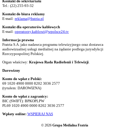
Kontakt do sekretariatu
Tel.:
(22) 255-93-32
Kontakt do biura reklamy
E-mail:
reklama@fratria.pl
Kontakt dla operatorów kablowych
E-mail:
operatorzy.kablowi@wpolsce24.tv
Informacja prawna
Fratria S.A. jako nadawca programu telewizyjnego oraz dostawca
audiowizualnej usługi medialnej na żądanie podlega jurysdykcji
Rzeczypospolitej Polskiej.
Organ właściwy:
Krajowa Rada Radiofonii i Telewizji
.
Darowizny
Konto do wpłat z Polski:
69 1020 4900 0000 8202 3036 2577
(tytułem: DAROWIZNA)
Konto do wpłat z zagranicy:
BIC (SWIFT): BPKOPLPW
PL69 1020 4900 0000 8202 3036 2577
Wpłaty online:
WSPIERAJ NAS
© 2026
Grupa Medialna Fratria