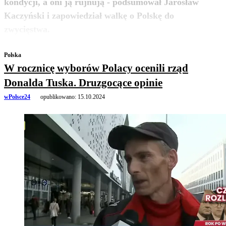
kondycji, a oni ją rujnują - podsumował Jarosław
Kaczyński i zapowiedział walkę o Polskę do
zobacz więcej
zwycięstwa.
Polska
W rocznicę wyborów Polacy ocenili rząd
Donalda Tuska. Druzgocące opinie
wPolsce24
opublikowano:
15.10.2024