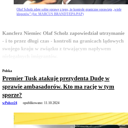
Olof Scholz zdaje sobie sprawę z tego, że kontrole graniczne sprawiają „wiele
kłopotów” (fot. MARCUS BRANDT/EPA/PAP)
Kanclerz Niemiec Olaf Scholz zapowiedział utrzymanie
- i to przez długi czas - kontroli na granicach lądowych
swojego kraju w związku z trwającym napływem
zobacz więcej
nielegalnych imigrantów.
Polska
Premier Tusk atakuje prezydenta Dudę w
sprawie ambasadorów. Kto ma rację w tym
sporze?
wPolsce24
opublikowano:
11.10.2024