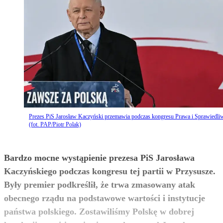
Prezes PiS Jarosław Kaczyński przemawia podczas kongresu Prawa i Sprawiedli
(fot. PAP/Piotr Polak)
Bardzo mocne wystąpienie prezesa PiS Jarosława
Kaczyńskiego podczas kongresu tej partii w Przysusze.
Były premier podkreślił, że trwa zmasowany atak
obecnego rządu na podstawowe wartości i instytucje
państwa polskiego. Zostawiliśmy Polskę w dobrej