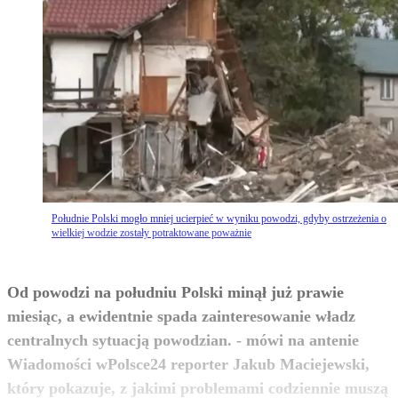
Południe Polski mogło mniej ucierpieć w wyniku powodzi, gdyby ostrzeżenia o
wielkiej wodzie zostały potraktowane poważnie
Od powodzi na południu Polski minął już prawie
miesiąc, a ewidentnie spada zainteresowanie władz
centralnych sytuacją powodzian. - mówi na antenie
Wiadomości wPolsce24 reporter Jakub Maciejewski,
który pokazuje, z jakimi problemami codziennie muszą