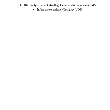
RSS
Polityka prywatności
Regulamin serwisu
Regulamin SMS
Informacje o nadawcy/dostawcy VOD