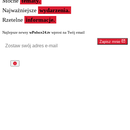
Mocne
tematy.
Najważniejsze
wydarzenia.
Rzetelne
informacje.
Najlepsze newsy
wPolsce24.tv
wprost na Twój email
Zapisz mnie