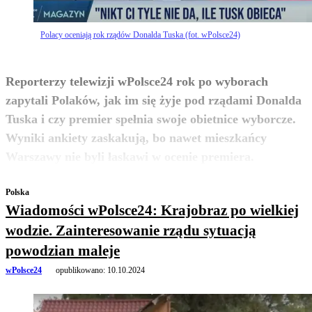
Polacy oceniają rok rządów Donalda Tuska (fot. wPolsce24)
Reporterzy telewizji wPolsce24 rok po wyborach
zapytali Polaków, jak im się żyje pod rządami Donalda
Tuska i czy premier spełnia swoje obietnice wyborcze.
Wyniki ankiety zaskakują, bo nawet mieszkańcy
zobacz więcej
Warszawy nie byli łaskawi w ocenie premiera.
Polska
Wiadomości wPolsce24: Krajobraz po wielkiej
wodzie. Zainteresowanie rządu sytuacją
powodzian maleje
wPolsce24
opublikowano:
10.10.2024