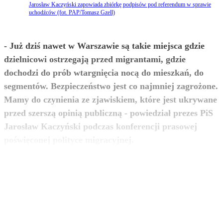
Jarosław Kaczyński zapowiada zbiórkę podpisów pod referendum w sprawie
uchodźców (fot. PAP/Tomasz Gzell)
- Już dziś nawet w Warszawie są takie miejsca gdzie
dzielnicowi ostrzegają przed migrantami, gdzie
dochodzi do prób wtargnięcia nocą do mieszkań, do
segmentów. Bezpieczeństwo jest co najmniej zagrożone.
Mamy do czynienia ze zjawiskiem, które jest ukrywane
przed szerszą opinią publiczną - powiedział prezes PiS
Jarosław Kaczyński podczas konferencji prasowej
zobacz więcej
poświęconej polityce migracyjnej.