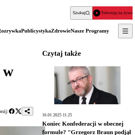
Szukaj
Telewizja na żywo
Rozrywka
Publicystyka
Zdrowie
Nasze Programy
Czytaj także
 w
nij:
16.01.2025 11:25
Koniec Konfederacji w obecnej
formule? "Grzegorz Braun podjął