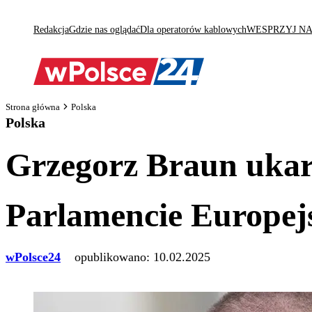
Redakcja
Gdzie nas oglądać
Dla operatorów kablowych
WESPRZYJ N
Strona główna
Polska
Polska
Grzegorz Braun ukar
Parlamencie Europej
wPolsce24
opublikowano:
10.02.2025