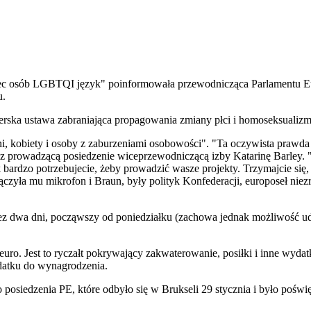
bec osób LGBTQI język" poinformowała przewodnicząca Parlamentu E
u.
gierska ustawa zabraniająca propagowania zmiany płci i homoseksualiz
ni, kobiety i osoby z zaburzeniami osobowości". "Ta oczywista prawda j
ez prowadzącą posiedzenie wiceprzewodniczącą izby Katarinę Barley. "
 bardzo potrzebujecie, żeby prowadzić wasze projekty. Trzymajcie się,
zyła mu mikrofon i Braun, były polityk Konfederacji, europoseł niezr
ez dwa dni, począwszy od poniedziałku (zachowa jednak możliwość u
uro. Jest to ryczałt pokrywający zakwaterowanie, posiłki i inne wydat
odatku do wynagrodzenia.
 posiedzenia PE, które odbyło się w Brukseli 29 stycznia i było pośw