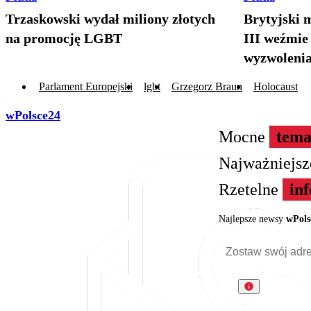
Trzaskowski wydał miliony złotych
Brytyjski 
na promocję LGBT
III weźmie
wyzwolenia
Parlament Europejski
lgbt
Grzegorz Braun
Holocaust
wPolsce24
Mocne
tema
Najważniejs
Rzetelne
in
Najlepsze newsy
wPols