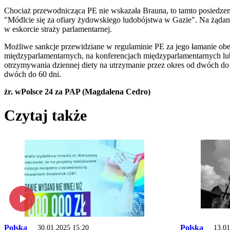
Chociaż przewodnicząca PE nie wskazała Brauna, to tamto posiedzenie
"Módlcie się za ofiary żydowskiego ludobójstwa w Gazie". Na żądani
w eskorcie straży parlamentarnej.
Możliwe sankcje przewidziane w regulaminie PE za jego łamanie obe
międzyparlamentarnych, na konferencjach międzyparlamentarnych lub
otrzymywania dziennej diety na utrzymanie przez okres od dwóch do 
dwóch do 60 dni.
źr. wPolsce 24 za PAP (Magdalena Cedro)
Czytaj także
Polska
Polska
30.01.2025 15:20
13.01