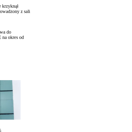
e krzyknął
rowadzony z sali
awa do
E na okres od
5