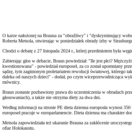
O karze nałożonej na Brauna za "obraźliwy" i "dyskryminujący wo
Roberta Metsola, otwierając w poniedziałek obrady izby w Strasburg
Chodzi o debatę z 27 listopada 2024 r., której przedmiotem była wę
Zabierając głos w debacie, Braun powiedział: "Ile jest płci? Mężczyź
kwestionowana" - powiedział europoseł, za co został upomniany prz
sądzę, tym zaginionym proletariatem rewolucji światowej, którego tak
daleka od naszych dzieci" - dodał, po czym wiceprzewodnicząca wyłąc
mównicy.
Braun zostanie pozbawiony prawa do uczestniczenia w obradach prz
głosowaniach), a także nie otrzyma diety za dwa dni.
Według informacji na stronie PE dieta dzienna europosła wynosi 350 e
europoseł pracuje w europarlamencie. Dieta dzienna ma charakter d
Metsola zapowiedziała też ukaranie Brauna za zakłócenie uroczystego
ofiar Holokaustu.