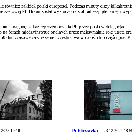
 również zakłócił polski europoseł. Podczas minuty ciszy kilkakrotni
e szefowej PE Braun został wykluczony z obrad sesji plenarnej i wyp
jmują: naganę; zakaz reprezentowania PE przez posła w delegacjach
 na forach międzyinstytucjonalnych przez maksymalnie rok; utratę pr
60 dni; czasowe zawieszenie uczestnictwa w całości lub części prac P
Publicystyka
.2025 19:10
23.12.2024 18:5