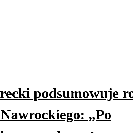
erecki podsumowuje r
 Nawrockiego: „Po