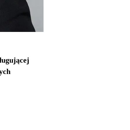
ługującej
nych