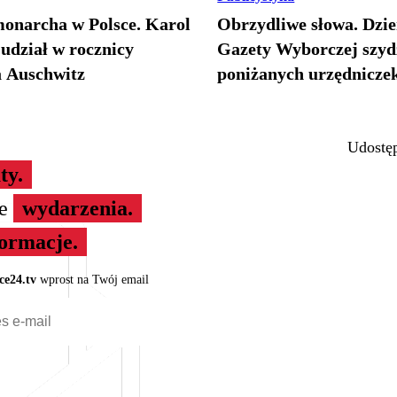
monarcha w Polsce. Karol
Obrzydliwe słowa. Dzi
 udział w rocznicy
Gazety Wyborczej szyd
 Auschwitz
poniżanych urzędnicze
Udostęp
ty.
ze
wydarzenia.
formacje.
ce24.tv
wprost na Twój email