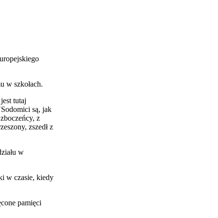
uropejskiego
mu w szkołach.
est tutaj
Sodomici są, jak
 zboczeńcy, z
zeszony, zszedł z
działu w
ki w czasie, kiedy
ięcone pamięci