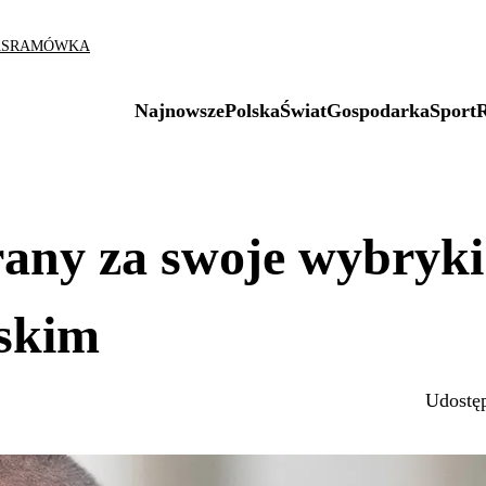
AS
RAMÓWKA
Najnowsze
Polska
Świat
Gospodarka
Sport
any za swoje wybryki
skim
Udostęp