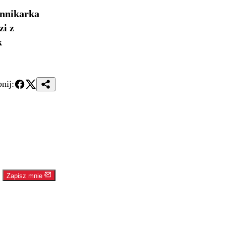
ennikarka
zi z
k
nij:
Zapisz mnie