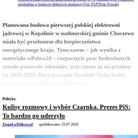
opóźnienia w budowie elektrowni atomowej (Fot. PAP/Piotr Nowak)
Planowana budowa pierwszej polskiej elektrowni
jądrowej w Kopalinie w nadmorskiej gminie Choczewo
miała być przełomem dla bezpieczeństwa
energetycznego kraju. Tymczasem – jak wynika z
materiału wPolsce24 – rozpoczęcie prac budowlanych
zostało ponownie odsunięte, tym razem aż na przełom
lat 2028–2029. Decyzja rządu Donaldu Tuska budzi
zobacz więcej
coraz większe pytania i wątpliwości.
Polityka
Kulisy rozmowy i wybór Czarnka. Prezes PiS:
To bardzo go uderzyło
Zespół wPolityce.pl
opublikowano:
25.07.2026