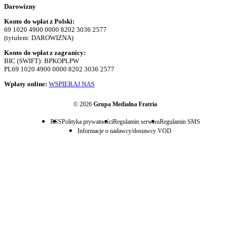
Darowizny
Konto do wpłat z Polski:
69 1020 4900 0000 8202 3036 2577
(tytułem: DAROWIZNA)
Konto do wpłat z zagranicy:
BIC (SWIFT): BPKOPLPW
PL69 1020 4900 0000 8202 3036 2577
Wpłaty online:
WSPIERAJ NAS
© 2026
Grupa Medialna Fratria
RSS
Polityka prywatności
Regulamin serwisu
Regulamin SMS
Informacje o nadawcy/dostawcy VOD