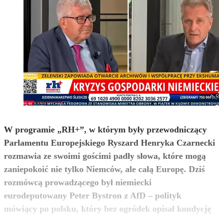
W programie „RH+”, w którym były przewodniczący
Parlamentu Europejskiego Ryszard Henryka Czarnecki
rozmawia ze swoimi gościmi padły słowa, które mogą
zaniepokoić nie tylko Niemców, ale całą Europę. Dziś
rozmówcą prowadzącego był niemiecki
eurodeputowany Peter Bystron z AfD – polityk
mówiący po polsku, który bez ogródek opisał kondycję
zobacz więcej