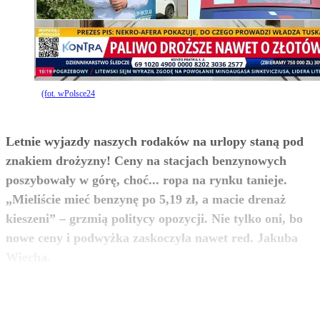
(fot. wPolsce24
Letnie wyjazdy naszych rodaków na urlopy staną pod
znakiem drożyzny! Ceny na stacjach benzynowych
poszybowały w górę, choć... ropa na rynku tanieje.
„Mieliście mieć benzynę po 5,19 zł, a macie drenaż
kieszeni” – grzmią politycy opozycji. Nie tylko oni, bo
nowe ceny i podwyżka zaskoczyła nawet red. Jakuba
zobacz więcej
Wiecha.