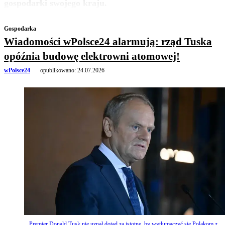
gospodarki swojego kraju.
Gospodarka
Wiadomości wPolsce24 alarmują: rząd Tuska
opóźnia budowę elektrowni atomowej!
wPolsce24
opublikowano:
24.07.2026
Premier Donald Tusk nie uznał dotąd za istotne, by wytłumaczyć się Polakom z