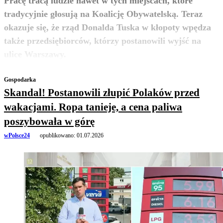
Pracę tracą ludzie nawet w tych miejscach, które
tradycyjnie głosują na Koalicję Obywatelską. Teraz
okazuje się, że rząd Donalda Tuska w kłopoty wpędza
także przedsiębiorców, którzy postanowili wyjść na
zobacz więcej
ulice Warszawy.
Gospodarka
Skandal! Postanowili złupić Polaków przed
wakacjami. Ropa tanieje, a cena paliwa
poszybowała w górę
wPolsce24
opublikowano:
01.07.2026