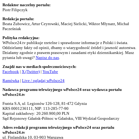
Redaktor naczelny portalu:
Piotr Filipczyk
Redakcja portalu:
Beata Zubowicz, Artur Ceyrowski, Maciej Sielicki, Wiktor Młynarz, Michał
Pacześniak
Polityka redakcyjna:
WPolsce24.tv publikuje rzetelne i sprawdzone informacje z Polski i świata.
Oddzielamy fakty od opinii, dbamy o wiarygodność źródeł i jawność autorstwa.
Działamy zgodnie z prawem prasowym i zasadami etyki dziennikarskiej. Masz
pytania lub uwagi?
Napisz do nas
.
Znajdź nas w mediach społecznościowych:
Facebook
|
X (Twitter)
|
YouTube
Ramówka
|
Live / oglądaj wPolsce24
Nadawca programu telewizyjnego wPolsce24 oraz wydawca portalu
wPolsce24.tv
Fratria S.A, ul. Legionów 126-128, 81-472 Gdynia
KRS 0001236111, NIP: 113-285-77-90
Kapitał zakładowy: 20.260.900,00 PLN
Sąd Rejonowy Gdańsk-Północ w Gdańsku, VIII Wydział Gospodarczy
Adres redakcji programu telewizyjnego wPolsce24 oraz portalu
wPolsce24.tv
ul. Finlandzka 10, 03-903 Warszawa