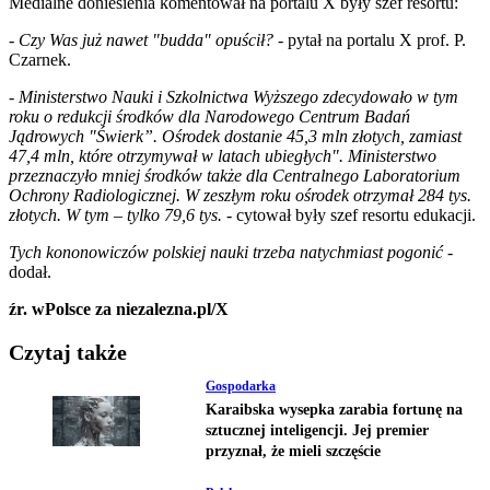
Medialne doniesienia komentował na portalu X były szef resortu:
- Czy Was już nawet "budda" opuścił? -
pytał na portalu X prof. P.
Czarnek.
- Ministerstwo Nauki i Szkolnictwa Wyższego zdecydowało w tym
roku o redukcji środków dla Narodowego Centrum Badań
Jądrowych "Świerk”. Ośrodek dostanie 45,3 mln złotych, zamiast
47,4 mln, które otrzymywał w latach ubiegłych". Ministerstwo
przeznaczyło mniej środków także dla Centralnego Laboratorium
Ochrony Radiologicznej. W zeszłym roku ośrodek otrzymał 284 tys.
złotych. W tym – tylko 79,6 tys.
- cytował były szef resortu edukacji.
Tych kononowiczów polskiej nauki trzeba natychmiast pogonić -
dodał.
źr. wPolsce za niezalezna.pl/X
Czytaj także
Gospodarka
Karaibska wysepka zarabia fortunę na
sztucznej inteligencji. Jej premier
przyznał, że mieli szczęście