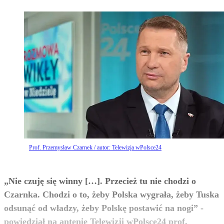
Prof. Przemysław Czarnek / autor: Telewizja wPolsce24
„Nie czuję się winny […]. Przecież tu nie chodzi o
Czarnka. Chodzi o to, żeby Polska wygrała, żeby Tuska
odsunąć od władzy, żeby Polskę postawić na nogi” -
powiedział na antenie Telewizji wPolsce24 prof.