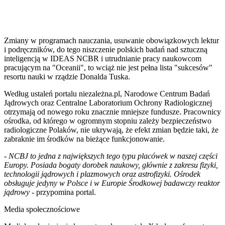
Zmiany w programach nauczania, usuwanie obowiązkowych lektur
i podręczników, do tego niszczenie polskich badań nad sztuczną
inteligencją w IDEAS NCBR i utrudnianie pracy naukowcom
pracującym na "Oceanii", to wciąż nie jest pełna lista "sukcesów"
resortu nauki w rządzie Donalda Tuska.
Według ustaleń portalu niezależna.pl, Narodowe Centrum Badań
Jądrowych oraz Centralne Laboratorium Ochrony Radiologicznej
otrzymają od nowego roku znacznie mniejsze fundusze. Pracownicy
ośrodka, od którego w ogromnym stopniu zależy bezpieczeństwo
radiologiczne Polaków, nie ukrywają, że efekt zmian będzie taki, że
zabraknie im środków na bieżące funkcjonowanie.
- NCBJ to jedna z największych tego typu placówek w naszej części
Europy. Posiada bogaty dorobek naukowy, głównie z zakresu fizyki,
technologii jądrowych i plazmowych oraz astrofizyki. Ośrodek
obsługuje jedyny w Polsce i w Europie Środkowej badawczy reaktor
jądrowy -
przypomina portal.
Media społecznościowe