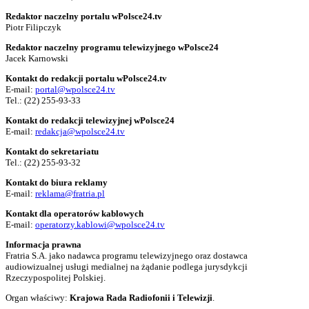
Redaktor naczelny portalu wPolsce24.tv
Piotr Filipczyk
Redaktor naczelny programu telewizyjnego wPolsce24
Jacek Karnowski
Kontakt do redakcji portalu wPolsce24.tv
E-mail:
portal@wpolsce24.tv
Tel.:
(22) 255-93-33
Kontakt do redakcji telewizyjnej wPolsce24
E-mail:
redakcja@wpolsce24.tv
Kontakt do sekretariatu
Tel.:
(22) 255-93-32
Kontakt do biura reklamy
E-mail:
reklama@fratria.pl
Kontakt dla operatorów kablowych
E-mail:
operatorzy.kablowi@wpolsce24.tv
Informacja prawna
Fratria S.A. jako nadawca programu telewizyjnego oraz dostawca
audiowizualnej usługi medialnej na żądanie podlega jurysdykcji
Rzeczypospolitej Polskiej.
Organ właściwy:
Krajowa Rada Radiofonii i Telewizji
.