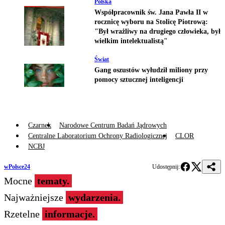
Polska
Współpracownik św. Jana Pawła II w
rocznicę wyboru na Stolicę Piotrową:
"Był wrażliwy na drugiego człowieka, był
wielkim intelektualistą"
Świat
Gang oszustów wyłudził miliony przy
pomocy sztucznej inteligencji
Czarnek
Narodowe Centrum Badań Jądrowych
Centralne Laboratorium Ochrony Radiologicznej
CLOR
NCBJ
wPolsce24
Udostępnij:
Mocne
tematy.
Najważniejsze
wydarzenia.
Rzetelne
informacje.