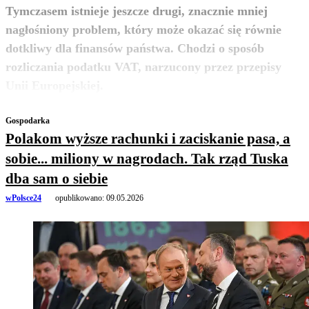
Tymczasem istnieje jeszcze drugi, znacznie mniej
nagłośniony problem, który może okazać się równie
dotkliwy dla finansów państwa. Chodzi o sposób
rozliczania podatku VAT, narzucony przez przepisy
zobacz więcej
Unii Europejskiej.
Gospodarka
Polakom wyższe rachunki i zaciskanie pasa, a
sobie... miliony w nagrodach. Tak rząd Tuska
dba sam o siebie
wPolsce24
opublikowano:
09.05.2026