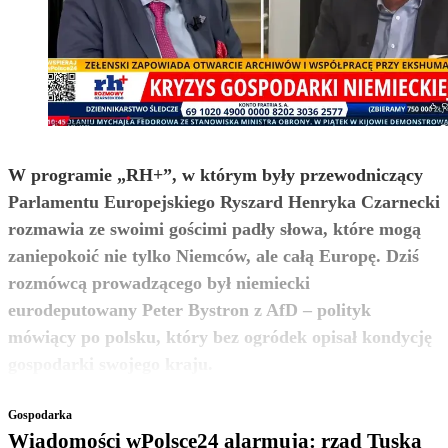
W programie „RH+”, w którym były przewodniczący
Parlamentu Europejskiego Ryszard Henryka Czarnecki
rozmawia ze swoimi gościmi padły słowa, które mogą
zaniepokoić nie tylko Niemców, ale całą Europę. Dziś
rozmówcą prowadzącego był niemiecki
eurodeputowany Peter Bystron z AfD – polityk
mówiący po polsku, który bez ogródek opisał kondycję
zobacz więcej
gospodarki swojego kraju.
Gospodarka
Wiadomości wPolsce24 alarmują: rząd Tuska