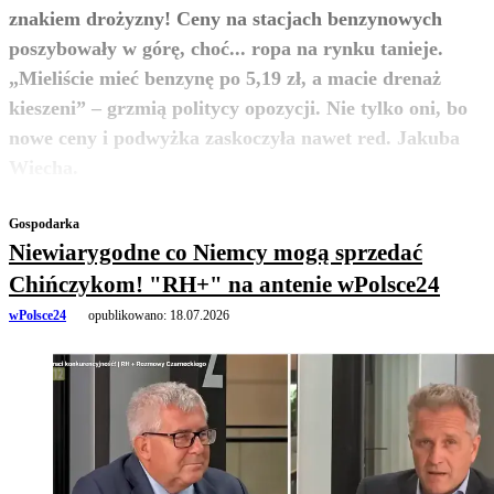
znakiem drożyzny! Ceny na stacjach benzynowych
poszybowały w górę, choć... ropa na rynku tanieje.
„Mieliście mieć benzynę po 5,19 zł, a macie drenaż
kieszeni” – grzmią politycy opozycji. Nie tylko oni, bo
nowe ceny i podwyżka zaskoczyła nawet red. Jakuba
zobacz więcej
Wiecha.
Gospodarka
Niewiarygodne co Niemcy mogą sprzedać
Chińczykom! "RH+" na antenie wPolsce24
wPolsce24
opublikowano:
18.07.2026