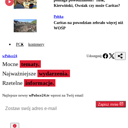
pomaga powodzianom? Tusk,
Kierwiński, Owsiak czy może Caritas?
Polska
Caritas na powodzian zebrało więcej niż
WOŚP
PCK
kontenery
wPolsce24
Udostępnij:
Mocne
tematy.
Najważniejsze
wydarzenia.
Rzetelne
informacje.
Najlepsze newsy
wPolsce24.tv
wprost na Twój email
Zapisz mnie