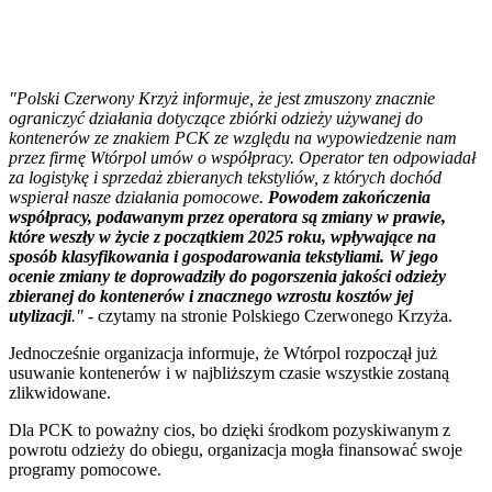
"Polski Czerwony Krzyż informuje, że jest zmuszony znacznie
ograniczyć działania dotyczące zbiórki odzieży używanej do
kontenerów ze znakiem PCK ze względu na wypowiedzenie nam
przez firmę Wtórpol umów o współpracy. Operator ten odpowiadał
za logistykę i sprzedaż zbieranych tekstyliów, z których dochód
wspierał nasze działania pomocowe.
Powodem zakończenia
współpracy, podawanym przez operatora są zmiany w prawie,
które weszły w życie z początkiem 2025 roku, wpływające na
sposób klasyfikowania i gospodarowania tekstyliami.
W jego
ocenie zmiany te doprowadziły do pogorszenia jakości odzieży
zbieranej do kontenerów i znacznego wzrostu kosztów jej
utylizacji
."
- czytamy na stronie Polskiego Czerwonego Krzyża.
Jednocześnie organizacja informuje, że Wtórpol rozpoczął już
usuwanie kontenerów i w najbliższym czasie wszystkie zostaną
zlikwidowane.
Dla PCK to poważny cios, bo dzięki środkom pozyskiwanym z
powrotu odzieży do obiegu, organizacja mogła finansować swoje
programy pomocowe.