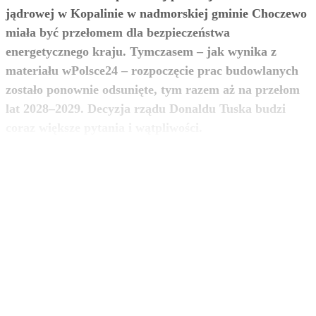
jądrowej w Kopalinie w nadmorskiej gminie Choczewo
miała być przełomem dla bezpieczeństwa
energetycznego kraju. Tymczasem – jak wynika z
materiału wPolsce24 – rozpoczęcie prac budowlanych
zostało ponownie odsunięte, tym razem aż na przełom
lat 2028–2029. Decyzja rządu Donaldu Tuska budzi
zobacz więcej
coraz większe pytania i wątpliwości.