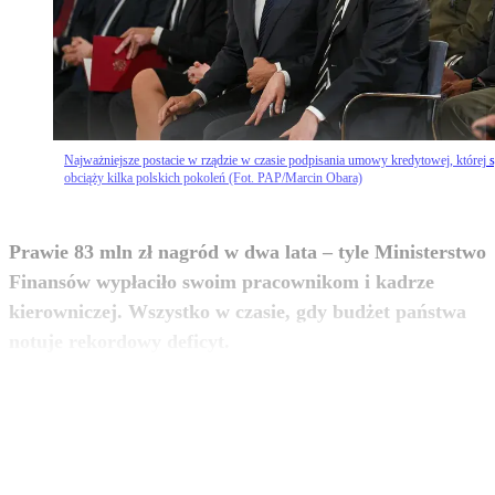
Najważniejsze postacie w rządzie w czasie podpisania umowy kredytowej, której s
obciąży kilka polskich pokoleń (Fot. PAP/Marcin Obara)
Prawie 83 mln zł nagród w dwa lata – tyle Ministerstwo
Finansów wypłaciło swoim pracownikom i kadrze
kierowniczej. Wszystko w czasie, gdy budżet państwa
zobacz więcej
notuje rekordowy deficyt.