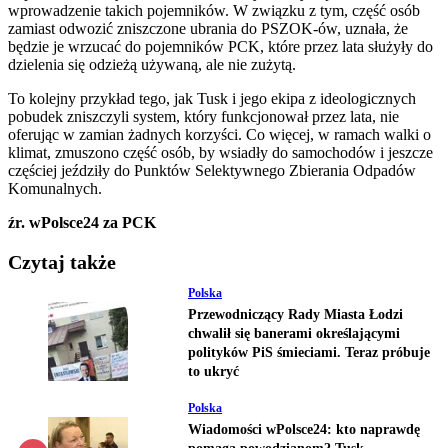
wprowadzenie takich pojemników. W związku z tym, część osób
zamiast odwozić zniszczone ubrania do PSZOK-ów, uznała, że
będzie je wrzucać do pojemników PCK, które przez lata służyły do
dzielenia się odzieżą używaną, ale nie zużytą.
To kolejny przykład tego, jak Tusk i jego ekipa z ideologicznych
pobudek zniszczyli system, który funkcjonował przez lata, nie
oferując w zamian żadnych korzyści. Co więcej, w ramach walki o
klimat, zmuszono część osób, by wsiadły do samochodów i jeszcze
częściej jeździły do Punktów Selektywnego Zbierania Odpadów
Komunalnych.
źr. wPolsce24 za PCK
Czytaj także
Polska
Przewodniczący Rady Miasta Łodzi
chwalił się banerami określającymi
polityków PiS śmieciami. Teraz próbuje
to ukryć
Polska
Wiadomości wPolsce24: kto naprawdę