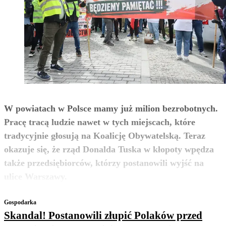
W powiatach w Polsce mamy już milion bezrobotnych.
Pracę tracą ludzie nawet w tych miejscach, które
tradycyjnie głosują na Koalicję Obywatelską. Teraz
okazuje się, że rząd Donalda Tuska w kłopoty wpędza
także przedsiębiorców, którzy postanowili wyjść na
zobacz więcej
ulice Warszawy.
Gospodarka
Skandal! Postanowili złupić Polaków przed