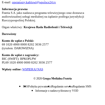
E-mail:
operatorzy.kablowi@wpolsce24.tv
Informacja prawna
Fratria S.A. jako nadawca programu telewizyjnego oraz dostawca
audiowizualnej usługi medialnej na żądanie podlega jurysdykcji
Rzeczypospolitej Polskiej.
Organ właściwy:
Krajowa Rada Radiofonii i Telewizji
.
Darowizny
Konto do wpłat z Polski:
69 1020 4900 0000 8202 3036 2577
(tytułem: DAROWIZNA)
Konto do wpłat z zagranicy:
BIC (SWIFT): BPKOPLPW
PL69 1020 4900 0000 8202 3036 2577
Wpłaty online:
WSPIERAJ NAS
© 2026
Grupa Medialna Fratria
RSS
Polityka prywatności
Regulamin serwisu
Regulamin SMS
Informacje o nadawcy/dostawcy VOD