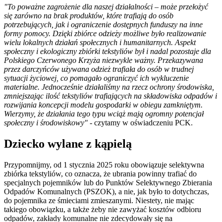
"To poważne zagrożenie dla naszej działalności – może przełożyć
się zarówno na brak produktów, które trafiają do osób
potrzebujących, jak i ograniczenie dostępnych funduszy na inne
formy pomocy. Dzięki zbiórce odzieży możliwe było realizowanie
wielu lokalnych działań społecznych i humanitarnych. Aspekt
społeczny i ekologiczny zbiórki tekstyliów był i nadal pozostaje dla
Polskiego Czerwonego Krzyża niezwykle ważny. Przekazywana
przez darczyńców używana odzież trafiała do osób w trudnej
sytuacji życiowej, co pomagało ograniczyć ich wykluczenie
materialne. Jednocześnie działaliśmy na rzecz ochrony środowiska,
zmniejszając ilość tekstyliów trafiających na składowiska odpadów i
rozwijania koncepcji modelu gospodarki w obiegu zamkniętym.
Wierzymy, że działania tego typu wciąż mają ogromny potencjał
społeczny i środowiskowy"
- czytamy w oświadczeniu PCK.
Dziecko wylane z kąpielą
Przypomnijmy, od 1 stycznia 2025 roku obowiązuje selektywna
zbiórka tekstyliów, co oznacza, że ubrania powinny trafiać do
specjalnych pojemników lub do Punktów Selektywnego Zbierania
Odpadów Komunalnych (PSZOK), a nie, jak było to dotychczas,
do pojemnika ze śmieciami zmieszanymi. Niestety, nie mając
takiego obowiązku, a także żeby nie zawyżać kosztów odbioru
odpadów, zakłady komunalne nie zdecydowały się na