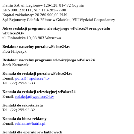
Fratria S.A, ul. Legionów 126-128, 81-472 Gdynia
KRS 0001236111, NIP: 113-285-77-90
Kapitał zakładowy: 20.260.900,00 PLN
Sąd Rejonowy Gdańsk-Północ w Gdańsku, VIII Wydział Gospodarczy
Adres redakcji programu telewizyjnego wPolsce24 oraz portalu
wPolsce24.tv
ul. Finlandzka 10, 03-903 Warszawa
Redaktor naczelny portalu wPolsce24.tv
Piotr Filipczyk
Redaktor naczelny programu telewizyjnego wPolsce24
Jacek Karnowski
Kontakt do redakcji portalu wPolsce24.tv
E-mail:
portal@wpolsce24.tv
Tel.:
(22) 255-93-33
Kontakt do redakcji telewizyjnej wPolsce24
E-mail:
redakcja@wpolsce24.tv
Kontakt do sekretariatu
Tel.:
(22) 255-93-32
Kontakt do biura reklamy
E-mail:
reklama@fratria.pl
Kontakt dla operatorów kablowych