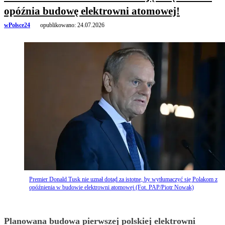
opóźnia budowę elektrowni atomowej!
wPolsce24
opublikowano:
24.07.2026
Premier Donald Tusk nie uznał dotąd za istotne, by wytłumaczyć się Polakom z
opóźnienia w budowie elektrowni atomowej (Fot. PAP/Piotr Nowak)
Planowana budowa pierwszej polskiej elektrowni