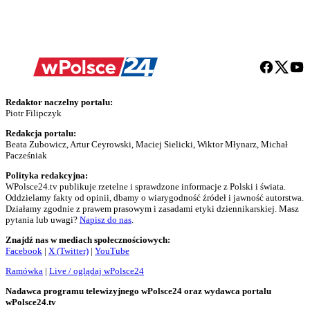
Redaktor naczelny portalu:
Piotr Filipczyk
Redakcja portalu:
Beata Zubowicz, Artur Ceyrowski, Maciej Sielicki, Wiktor Młynarz, Michał
Pacześniak
Polityka redakcyjna:
WPolsce24.tv publikuje rzetelne i sprawdzone informacje z Polski i świata.
Oddzielamy fakty od opinii, dbamy o wiarygodność źródeł i jawność autorstwa.
Działamy zgodnie z prawem prasowym i zasadami etyki dziennikarskiej. Masz
pytania lub uwagi?
Napisz do nas
.
Znajdź nas w mediach społecznościowych:
Facebook
|
X (Twitter)
|
YouTube
Ramówka
|
Live / oglądaj wPolsce24
Nadawca programu telewizyjnego wPolsce24 oraz wydawca portalu
wPolsce24.tv