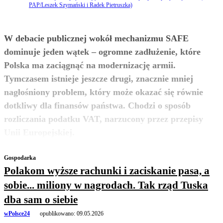
PAP/Leszek Szymański i Radek Pietruszka)
W debacie publicznej wokół mechanizmu SAFE
dominuje jeden wątek – ogromne zadłużenie, które
Polska ma zaciągnąć na modernizację armii.
Tymczasem istnieje jeszcze drugi, znacznie mniej
nagłośniony problem, który może okazać się równie
dotkliwy dla finansów państwa. Chodzi o sposób
rozliczania podatku VAT, narzucony przez przepisy
zobacz więcej
Unii Europejskiej.
Gospodarka
Polakom wyższe rachunki i zaciskanie pasa, a
sobie... miliony w nagrodach. Tak rząd Tuska
dba sam o siebie
wPolsce24
opublikowano:
09.05.2026