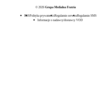
© 2026
Grupa Medialna Fratria
RSS
Polityka prywatności
Regulamin serwisu
Regulamin SMS
Informacje o nadawcy/dostawcy VOD