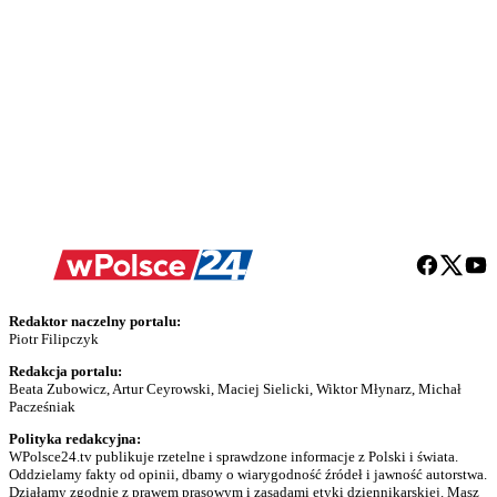
Redaktor naczelny portalu:
Piotr Filipczyk
Redakcja portalu:
Beata Zubowicz, Artur Ceyrowski, Maciej Sielicki, Wiktor Młynarz, Michał
Pacześniak
Polityka redakcyjna:
WPolsce24.tv publikuje rzetelne i sprawdzone informacje z Polski i świata.
Oddzielamy fakty od opinii, dbamy o wiarygodność źródeł i jawność autorstwa.
Działamy zgodnie z prawem prasowym i zasadami etyki dziennikarskiej. Masz