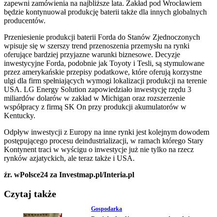
zapewni zamówienia na najbliższe lata. Zakład pod Wrocławiem
będzie kontynuował produkcję baterii także dla innych globalnych
producentów.
Przeniesienie produkcji baterii Forda do Stanów Zjednoczonych
wpisuje się w szerszy trend przenoszenia przemysłu na rynki
oferujące bardziej przyjazne warunki biznesowe. Decyzje
inwestycyjne Forda, podobnie jak Toyoty i Tesli, są stymulowane
przez amerykańskie przepisy podatkowe, które oferują korzystne
ulgi dla firm spełniających wymogi lokalizacji produkcji na terenie
USA. LG Energy Solution zapowiedziało inwestycję rzędu 3
miliardów dolarów w zakład w Michigan oraz rozszerzenie
współpracy z firmą SK On przy produkcji akumulatorów w
Kentucky.
Odpływ inwestycji z Europy na inne rynki jest kolejnym dowodem
postępującego procesu deindustrializacji, w ramach którego Stary
Kontynent traci w wyścigu o inwestycje już nie tylko na rzecz
rynków azjatyckich, ale teraz także i USA.
źr. wPolsce24 za Investmap.pl/Interia.pl
Czytaj także
Gospodarka