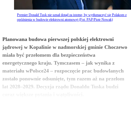
Premier Donald Tusk nie uznał dotąd za istotne, by wytłumaczyć się Polakom z
opóźnienia w budowie elektrowni atomowej (Fot. PAP/Piotr Nowak)
Planowana budowa pierwszej polskiej elektrowni
jądrowej w Kopalinie w nadmorskiej gminie Choczewo
miała być przełomem dla bezpieczeństwa
energetycznego kraju. Tymczasem – jak wynika z
materiału wPolsce24 – rozpoczęcie prac budowlanych
zostało ponownie odsunięte, tym razem aż na przełom
lat 2028–2029. Decyzja rządu Donaldu Tuska budzi
zobacz więcej
coraz większe pytania i wątpliwości.