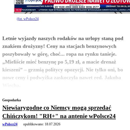
(fot. wPolsce24
Letnie wyjazdy naszych rodaków na urlopy staną pod
znakiem drożyzny! Ceny na stacjach benzynowych
poszybowały w górę, choć... ropa na rynku tanieje.
„Mieliście mieć benzynę po 5,19 zł, a macie drenaż
kieszeni” – grzmią politycy opozycji. Nie tylko oni, bo
nowe ceny i podwyżka zaskoczyła nawet red. Jakuba
zobacz więcej
Wiecha.
Gospodarka
Niewiarygodne co Niemcy mogą sprzedać
Chińczykom! "RH+" na antenie wPolsce24
wPolsce24
opublikowano:
18.07.2026