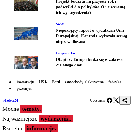
Projekt budżetu na przyszły rok i
podwyżki dla polityków. O ile wzrosną
ich wynagrodzenia?
Świat
Niepokojący raport o wydatkach Unii
Europejskiej. Kontrola wykazała szereg
nieprawidłowości
Gospodarka
Obajtek: Europa budzi się w zakresie
Zielonego Ładu
inwestycje
USA
Ford
samochody elektryczne
fabryka
przemysł
wPolsce24
Udostępnij:
Mocne
tematy.
Najważniejsze
wydarzenia.
Rzetelne
informacje.