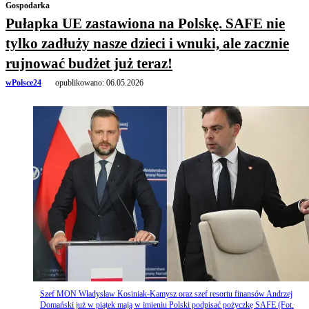
Gospodarka
Pułapka UE zastawiona na Polskę. SAFE nie
tylko zadłuży nasze dzieci i wnuki, ale zacznie
rujnować budżet już teraz!
wPolsce24
opublikowano:
06.05.2026
Szef MON Władysław Kosiniak-Kamysz oraz szef resortu finansów Andrzej
Domański już w piątek mają w imieniu Polski podpisać pożyczkę SAFE (Fot.