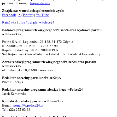
pytania lub uwagi?
Napisz do nas
.
Znajdź nas w mediach społecznościowych:
Facebook
|
X (Twitter)
|
YouTube
Ramówka
|
Live / oglądaj wPolsce24
Nadawca programu telewizyjnego wPolsce24 oraz wydawca portalu
wPolsce24.tv
Fratria S.A, ul. Legionów 126-128, 81-472 Gdynia
KRS 0001236111, NIP: 113-285-77-90
Kapitał zakładowy: 20.260.900,00 PLN
Sąd Rejonowy Gdańsk-Północ w Gdańsku, VIII Wydział Gospodarczy
Adres redakcji programu telewizyjnego wPolsce24 oraz portalu
wPolsce24.tv
ul. Finlandzka 10, 03-903 Warszawa
Redaktor naczelny portalu wPolsce24.tv
Piotr Filipczyk
Redaktor naczelny programu telewizyjnego wPolsce24
Jacek Karnowski
Kontakt do redakcji portalu wPolsce24.tv
E-mail:
portal@wpolsce24.tv
Tel.:
(22) 255-93-33