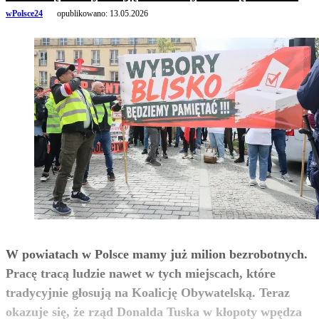
wPolsce24
opublikowano:
13.05.2026
W powiatach w Polsce mamy już milion bezrobotnych.
Pracę tracą ludzie nawet w tych miejscach, które
tradycyjnie głosują na Koalicję Obywatelską. Teraz
okazuje się, że rząd Donalda Tuska w kłopoty wpędza