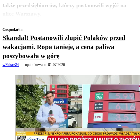
także przedsiębiorców, którzy postanowili wyjść na
zobacz więcej
ulice Warszawy.
Gospodarka
Skandal! Postanowili złupić Polaków przed
wakacjami. Ropa tanieje, a cena paliwa
poszybowała w górę
wPolsce24
opublikowano:
01.07.2026