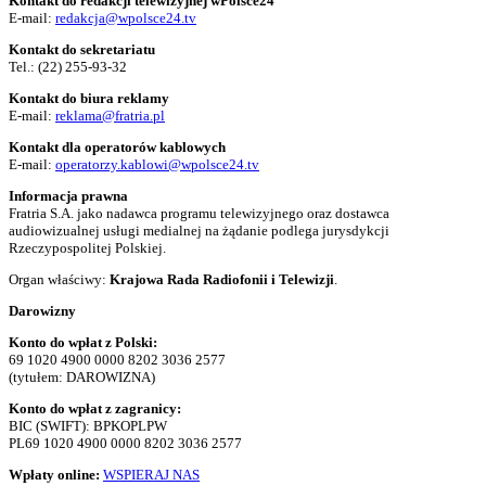
Kontakt do redakcji telewizyjnej wPolsce24
E-mail:
redakcja@wpolsce24.tv
Kontakt do sekretariatu
Tel.:
(22) 255-93-32
Kontakt do biura reklamy
E-mail:
reklama@fratria.pl
Kontakt dla operatorów kablowych
E-mail:
operatorzy.kablowi@wpolsce24.tv
Informacja prawna
Fratria S.A. jako nadawca programu telewizyjnego oraz dostawca
audiowizualnej usługi medialnej na żądanie podlega jurysdykcji
Rzeczypospolitej Polskiej.
Organ właściwy:
Krajowa Rada Radiofonii i Telewizji
.
Darowizny
Konto do wpłat z Polski:
69 1020 4900 0000 8202 3036 2577
(tytułem: DAROWIZNA)
Konto do wpłat z zagranicy:
BIC (SWIFT): BPKOPLPW
PL69 1020 4900 0000 8202 3036 2577
Wpłaty online:
WSPIERAJ NAS