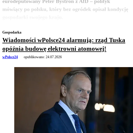
eurodeputowany Peter Bystron z AfD – polityk
mówiący po polsku, który bez ogródek opisał kondycję
zobacz więcej
gospodarki swojego kraju.
Gospodarka
Wiadomości wPolsce24 alarmują: rząd Tuska
opóźnia budowę elektrowni atomowej!
wPolsce24
opublikowano:
24.07.2026