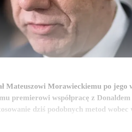
ział Mateuszowi Morawieckiemu po jego 
łemu premierowi współpracę z Donaldem
tosowanie dziś podobnych metod wobec 
zobacz więcej