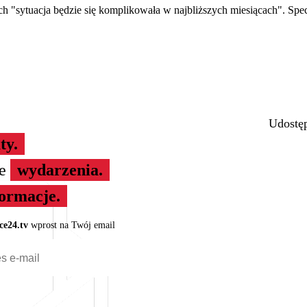
 "sytuacja będzie się komplikowała w najbliższych miesiącach". Specj
Udostęp
ty.
ze
wydarzenia.
formacje.
ce24.tv
wprost na Twój email