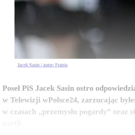
Jacek Sasin / autor: Fratria
Poseł PiS Jacek Sasin ostro odpowied
w Telewizji wPolsce24, zarzucając by
w czasach „przemysłu pogardy” oraz s
partii.