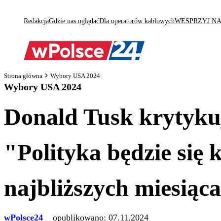
Redakcja
Gdzie nas oglądać
Dla operatorów kablowych
WESPRZYJ N
Strona główna
Wybory USA 2024
Wybory USA 2024
Donald Tusk krytyk
"Polityka będzie się
najbliższych miesiąc
wPolsce24
opublikowano:
07.11.2024