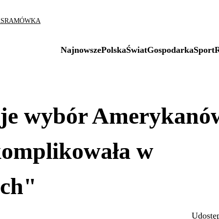
AS
RAMÓWKA
Najnowsze
Polska
Świat
Gospodarka
Sport
uje wybór Amerykanó
 komplikowała w
ach"
Udostęp