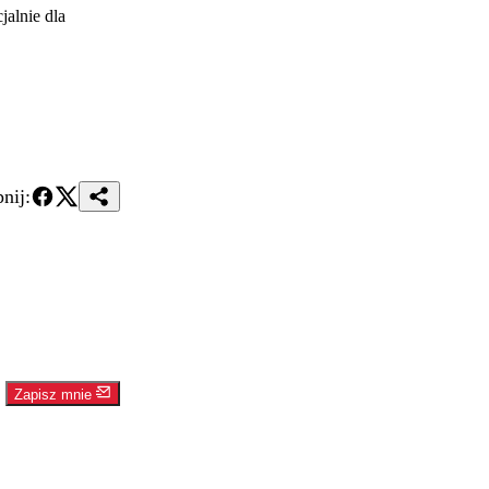
alnie dla
nij:
Zapisz mnie