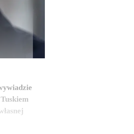
wywiadzie
 Tuskiem
własnej