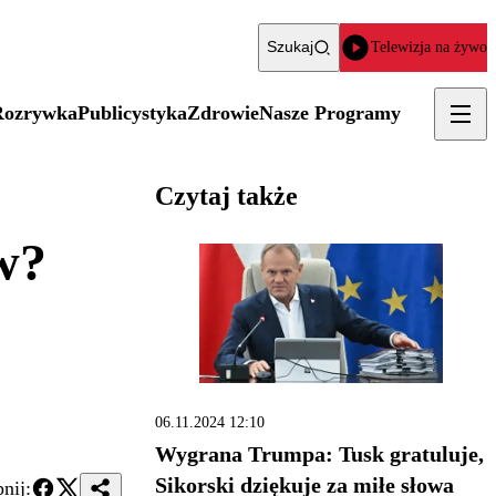
Szukaj
Telewizja na żywo
Rozrywka
Publicystyka
Zdrowie
Nasze Programy
Czytaj także
w?
06.11.2024 12:10
Wygrana Trumpa: Tusk gratuluje,
Sikorski dziękuje za miłe słowa
nij: