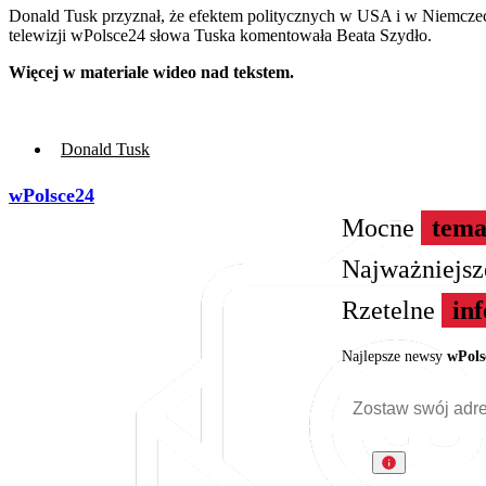
Donald Tusk przyznał, że efektem politycznych w USA i w Niemczech
telewizji wPolsce24 słowa Tuska komentowała Beata Szydło.
Więcej w materiale wideo nad tekstem.
Donald Tusk
wPolsce24
Mocne
tema
Najważniejs
Rzetelne
in
Najlepsze newsy
wPols