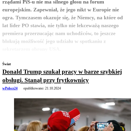
rządami PiS-u nie ma silnego głosu na forum
europejskim. Zapewniał, że jego nikt w Europie nie
ogra. Tymczasem okazuje się, że Niemcy, na które od
lat lider PO stawia, nie tylko nie lekceważą naszego
premiera przerzucając nam uchodźców, to jeszcze
blokują możliwość jego udziału w spotkaniu z
zobacz więcej
sekretarzem obrony USA.
Świat
Donald Trump szukał pracy w barze szybkiej
obsługi. Stanął przy frytkownicy
wPolsce24
opublikowano:
21.10.2024