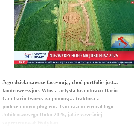
Jego dzieła zawsze fascynują, choć portfolio jest...
kontrowersyjne. Włoski artysta krajobrazu Dario
Gambarin tworzy za pomocą... traktora z
podczepionym pługiem. Tym razem wyorał logo
Jubileuszowego Roku 2025, jakie wcześniej
zobacz więcej
zaprezentował Watykan.