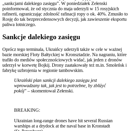
„sankcjami dalekiego zasięgu”. W poniedziałek Zełenski
poinformował, że od stycznia do maja uderzyli w 15 rosyjskich
rafinerii, ograniczając zdolność rafinacji ropy o ok. 40%. Zmusiło to
Rosję do tak bezprecedensowych decyzji, jak zawieszenie eksportu
paliwa lotniczego.
Sankcje dalekiego zasięgu
Oprócz tego terminala, Ukraińcy uderzyli także w cele w ważnej
bazie morskiej Floty Bałtyckiej w Kronsztadzie. Na nagraniu, które
trafiło do mediów społecznościowych widać, jak jeden z dronów
uderzył w korwetę Bojkij. Drony zaatakowały też m.in. Smoleńsk i
fabrykę uzbrojenia w regionie tambowskim.
Ukraiński plan sankcji dalekiego zasięgu jest
wprowadzany tak, jak jest to potrzebne, by zbliżyć
pokój" –
skomentował Zełenski.
BREAKING:
Ukrainian long-range drones have hit several Russian
warships at a drydock at the naval base in Kronstadt