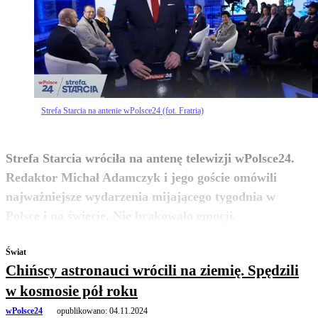
Strefa Starcia na antenie wPolsce24 (fot. Fratria)
Strefa Starcia wróciła na antenę telewizji wPolsce24.
Redaktor Michał Adamczyk i jego goście omówili
najważniejsze wydarzenia mijającego tygodnia w
zobacz więcej
Polsce i na świecie. Nie brakowało emocji.
Świat
Chińscy astronauci wrócili na ziemię. Spędzili
w kosmosie pół roku
wPolsce24
opublikowano:
04.11.2024