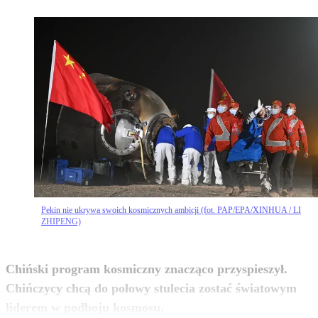
Pekin nie ukrywa swoich kosmicznych ambicji (fot. PAP/EPA/XINHUA / LI
ZHIPENG)
Chiński program kosmiczny znacząco przyspieszył.
Chińczycy chcą do połowy stulecia zostać światowym
zobacz więcej
liderem w podboju kosmosu.