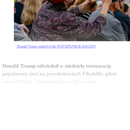
Donald Trump smażył frytki (PAP/EPA/NICK HAGEN)
Donald Trump odwiedził w niedzielę restaurację
popularnej sieci na przedmieściach Filadelfii, gdzie
zobacz więcej
smażył frytki i obsługiwał kasę drive-thru.