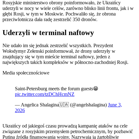
Rosyjskie ministerstwo obrony poinformowało, że Ukraińcy
uderzyli w nocy w wiele celów, zarówno blisko linii frontu, jak i w
głębi Rosji, w tym w Moskwie. Pochwaliło się, że obrona
przeciwlotnicza dała radę zestrzelić 350 dronów.
Uderzyli w terminal naftowy
Nie udało im się jednak zestrzelić wszystkich. Prezydent
Wołodymyr Zełenski poinformował, że drony uderzyły w
znajdujący się w tym mieście terminal naftowy, jeden z
największych takich kompleksów w północno-zachodniej Rosji.
Media społecznościowe
Saint-Petersburg meets the forum guests😁
pic.twitter.com/tzDChHcmNZ
— Angelica Shalagina🇺🇦 (@angelshalagina)
June 3,
2026
Ukraińcy od jakiegoś czasu prowadzą kampanię ataków na cele
związane z rosyjskim przemysłem petrochemicznym, by pozbawić
Putina źródła finansowania wojny. Nazywają ją żartobliwie