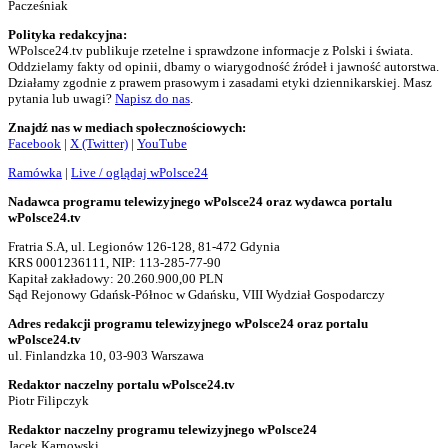
Pacześniak
Polityka redakcyjna:
WPolsce24.tv publikuje rzetelne i sprawdzone informacje z Polski i świata.
Oddzielamy fakty od opinii, dbamy o wiarygodność źródeł i jawność autorstwa.
Działamy zgodnie z prawem prasowym i zasadami etyki dziennikarskiej. Masz
pytania lub uwagi?
Napisz do nas
.
Znajdź nas w mediach społecznościowych:
Facebook
|
X (Twitter)
|
YouTube
Ramówka
|
Live / oglądaj wPolsce24
Nadawca programu telewizyjnego wPolsce24 oraz wydawca portalu
wPolsce24.tv
Fratria S.A, ul. Legionów 126-128, 81-472 Gdynia
KRS 0001236111, NIP: 113-285-77-90
Kapitał zakładowy: 20.260.900,00 PLN
Sąd Rejonowy Gdańsk-Północ w Gdańsku, VIII Wydział Gospodarczy
Adres redakcji programu telewizyjnego wPolsce24 oraz portalu
wPolsce24.tv
ul. Finlandzka 10, 03-903 Warszawa
Redaktor naczelny portalu wPolsce24.tv
Piotr Filipczyk
Redaktor naczelny programu telewizyjnego wPolsce24
Jacek Karnowski