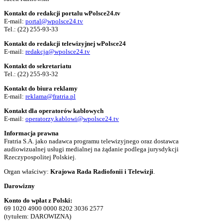
Kontakt do redakcji portalu wPolsce24.tv
E-mail:
portal@wpolsce24.tv
Tel.:
(22) 255-93-33
Kontakt do redakcji telewizyjnej wPolsce24
E-mail:
redakcja@wpolsce24.tv
Kontakt do sekretariatu
Tel.:
(22) 255-93-32
Kontakt do biura reklamy
E-mail:
reklama@fratria.pl
Kontakt dla operatorów kablowych
E-mail:
operatorzy.kablowi@wpolsce24.tv
Informacja prawna
Fratria S.A. jako nadawca programu telewizyjnego oraz dostawca
audiowizualnej usługi medialnej na żądanie podlega jurysdykcji
Rzeczypospolitej Polskiej.
Organ właściwy:
Krajowa Rada Radiofonii i Telewizji
.
Darowizny
Konto do wpłat z Polski:
69 1020 4900 0000 8202 3036 2577
(tytułem: DAROWIZNA)