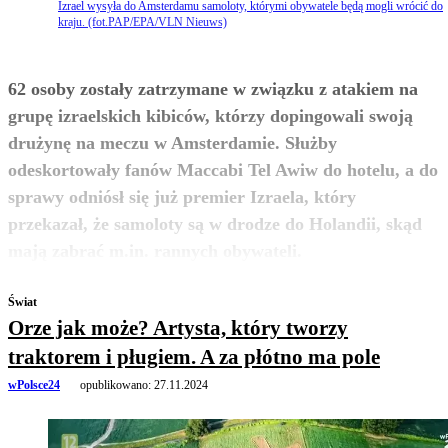
Izrael wysyła do Amsterdamu samoloty, którymi obywatele będą mogli wrócić do
kraju. (fot.PAP/EPA/VLN Nieuws)
62 osoby zostały zatrzymane w związku z atakiem na
grupę izraelskich kibiców, którzy dopingowali swoją
drużynę na meczu w Amsterdamie. Służby
odeskortowały fanów Maccabi Tel Awiw do hotelu, a do
sprawy odniósł się już premier Izraela, który
przekazał, że samoloty są w drodze do Holandii, skąd
zobacz więcej
mają zabrać m.in. rannych obywateli.
Świat
Orze jak może? Artysta, który tworzy
traktorem i pługiem. A za płótno ma pole
wPolsce24
opublikowano:
27.11.2024