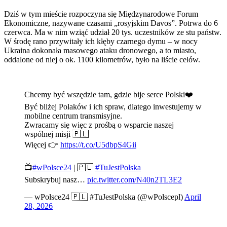
Dziś w tym mieście rozpoczyna się Międzynarodowe Forum
Ekonomiczne, nazywane czasami „rosyjskim Davos”. Potrwa do 6
czerwca. Ma w nim wziąć udział 20 tys. uczestników ze stu państw.
W środę rano przywitały ich kłęby czarnego dymu – w nocy
Ukraina dokonała masowego ataku dronowego, a to miasto,
oddalone od niej o ok. 1100 kilometrów, było na liście celów.
Chcemy być wszędzie tam, gdzie bije serce Polski❤️
Być bliżej Polaków i ich spraw, dlatego inwestujemy w
mobilne centrum transmisyjne.
Zwracamy się więc z prośbą o wsparcie naszej
wspólnej misji 🇵🇱
Więcej 👉
https://t.co/U5dbpS4Gii
📺
#wPolsce24
| 🇵🇱
#TuJestPolska
Subskrybuj nasz…
pic.twitter.com/N40n2TL3E2
— wPolsce24 🇵🇱 #TuJestPolska (@wPolscepl)
April
28, 2026