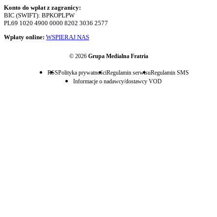
Konto do wpłat z zagranicy:
BIC (SWIFT): BPKOPLPW
PL69 1020 4900 0000 8202 3036 2577
Wpłaty online:
WSPIERAJ NAS
© 2026
Grupa Medialna Fratria
RSS
Polityka prywatności
Regulamin serwisu
Regulamin SMS
Informacje o nadawcy/dostawcy VOD