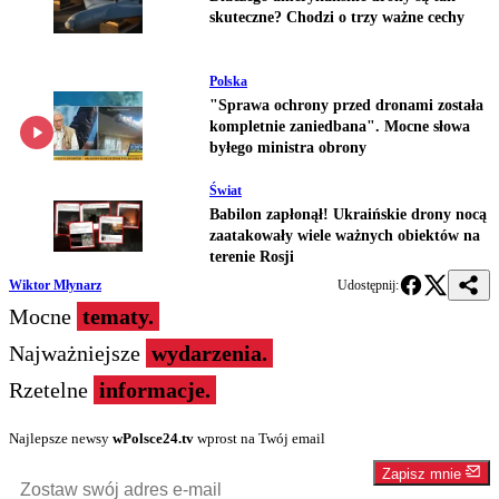
skuteczne? Chodzi o trzy ważne cechy
Polska
"Sprawa ochrony przed dronami została
kompletnie zaniedbana". Mocne słowa
byłego ministra obrony
Świat
Babilon zapłonął! Ukraińskie drony nocą
zaatakowały wiele ważnych obiektów na
terenie Rosji
Wiktor Młynarz
Udostępnij:
Mocne
tematy.
Najważniejsze
wydarzenia.
Rzetelne
informacje.
Najlepsze newsy
wPolsce24.tv
wprost na Twój email
Zapisz mnie