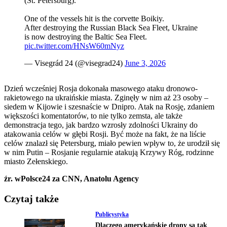
(St. Petersburg).
One of the vessels hit is the corvette Boikiy.
After destroying the Russian Black Sea Fleet, Ukraine
is now destroying the Baltic Sea Fleet.
pic.twitter.com/HNsW60mNyz
— Visegrád 24 (@visegrad24)
June 3, 2026
Dzień wcześniej Rosja dokonała masowego ataku dronowo-
rakietowego na ukraińskie miasta. Zginęły w nim aż 23 osoby –
siedem w Kijowie i szesnaście w Dnipro. Atak na Rosję, zdaniem
większości komentatorów, to nie tylko zemsta, ale także
demonstracja tego, jak bardzo wzrosły zdolności Ukrainy do
atakowania celów w głębi Rosji. Być może na fakt, że na liście
celów znalazł się Petersburg, miało pewien wpływ to, że urodził się
w nim Putin – Rosjanie regularnie atakują Krzywy Róg, rodzinne
miasto Zełenskiego.
źr. wPolsce24 za CNN, Anatolu Agency
Czytaj także
Publicystyka
Dlaczego amerykańskie drony są tak