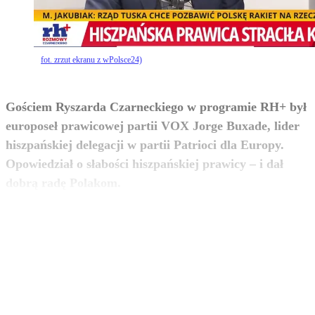
fot. zrzut ekranu z wPolsce24)
Gościem Ryszarda Czarneckiego w programie RH+ był
europoseł prawicowej partii VOX Jorge Buxade, lider
hiszpańskiej delegacji w partii Patrioci dla Europy.
Opowiedział o słabości hiszpańskiej prawicy – i dał
zobacz więcej
dobrą radę Polakom.