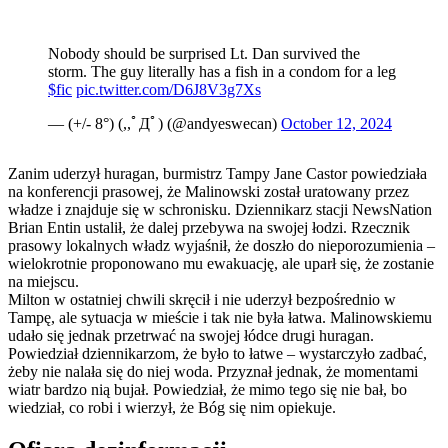
Nobody should be surprised Lt. Dan survived the
storm. The guy literally has a fish in a condom for a leg
$fic
pic.twitter.com/D6J8V3g7Xs
— (+/- 8°) (,,ﾟДﾟ) (@andyeswecan)
October 12, 2024
Zanim uderzył huragan, burmistrz Tampy Jane Castor powiedziała
na konferencji prasowej, że Malinowski został uratowany przez
władze i znajduje się w schronisku. Dziennikarz stacji NewsNation
Brian Entin ustalił, że dalej przebywa na swojej łodzi. Rzecznik
prasowy lokalnych władz wyjaśnił, że doszło do nieporozumienia –
wielokrotnie proponowano mu ewakuację, ale uparł się, że zostanie
na miejscu.
Milton w ostatniej chwili skręcił i nie uderzył bezpośrednio w
Tampę, ale sytuacja w mieście i tak nie była łatwa. Malinowskiemu
udało się jednak przetrwać na swojej łódce drugi huragan.
Powiedział dziennikarzom, że było to łatwe – wystarczyło zadbać,
żeby nie nalała się do niej woda. Przyznał jednak, że momentami
wiatr bardzo nią bujał. Powiedział, że mimo tego się nie bał, bo
wiedział, co robi i wierzył, że Bóg się nim opiekuje.