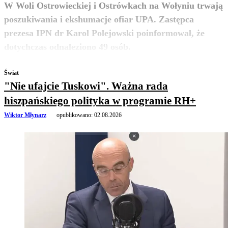
W Woli Ostrowieckiej i Ostrówkach na Wołyniu trwają
poszukiwania i ekshumacje ofiar UPA. Zastępca
prezesa IPN dr Karol Polejowski poinformował, że
zobacz więcej
dotychczas odnaleziono 49 osób.
Świat
"Nie ufajcie Tuskowi". Ważna rada
hiszpańskiego polityka w programie RH+
Wiktor Młynarz
opublikowano:
02.08.2026