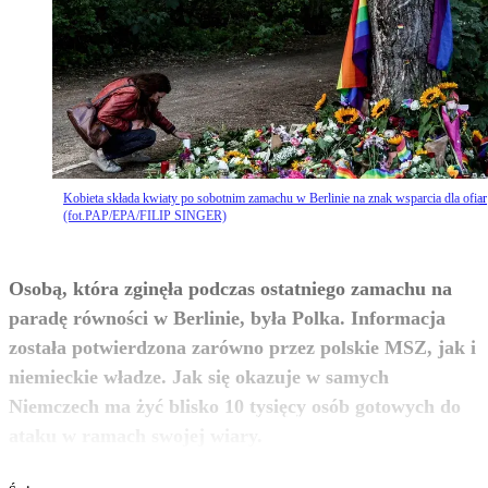
Kobieta składa kwiaty po sobotnim zamachu w Berlinie na znak wsparcia dla ofiar
(fot.PAP/EPA/FILIP SINGER)
Osobą, która zginęła podczas ostatniego zamachu na
paradę równości w Berlinie, była Polka. Informacja
została potwierdzona zarówno przez polskie MSZ, jak i
niemieckie władze. Jak się okazuje w samych
Niemczech ma żyć blisko 10 tysięcy osób gotowych do
zobacz więcej
ataku w ramach swojej wiary.