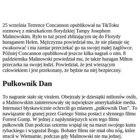
25 września Terrence Concannon opublikował na TikToku
rozmowę z mieszkańcem florydzkiej Tampy Josephem
Malinowskim. Było to tuż przed zbliżającym się do Florydy
huraganem Helen. Mężczyzna powiedział mu, że nie planuje się
ewakuować i ma zamiar przeczekać go na swojej małej żaglówce.
Później Concannon opublikował jeszcze kilka nagrań o nim. 8
października Malinowski powiedział mu, że także huragan Milton
przeczeka na swojej łodzi. Powiedział, że jest wierzącym
człowiekiem i jest przekonany, że będzie na niej bezpieczny.
Pułkownik Dan
To nagranie stało się viralem. Obejrzały je dziesiątki milionów osób,
a Malinowskim zainteresowały się największe amerykańskie media.
Internauci błyskawicznie ochrzcili go mianem „pułkownik Dan”. To
nawiązanie do granej przez Gariego Sinisa postaci z słynnego filmu
Forrest Gump. W jednej z najsłynniejszych scen tego filmu
pułkownik Dan podczas sztormu wspiął się na maszt swojego kutra
rybackiego i wygrażał Bogu. Bohater filmu nie miał obu nóg, które
stracił w Wietnamie, podczas gdy Malinowski nie ma jednej.