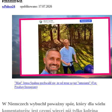
wPolsce24
opublikowano:
17.07.2026
"Mąż" Jensa Spahna pochwalił się, że od teraz są już "tatusiami" (Fot.
Pixabay/Instagram)
W Niemczech wybuchł poważny spór, który dla wielu
komentatorów jest czymś więcej niż tylko kolejną