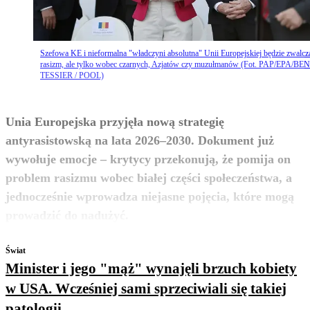
Szefowa KE i nieformalna "władczyni absolutna" Unii Europejskiej będzie zwalcz
rasizm, ale tylko wobec czarnych, Azjatów czy muzułmanów (Fot. PAP/EPA/BE
TESSIER / POOL)
Unia Europejska przyjęła nową strategię
antyrasistowską na lata 2026–2030. Dokument już
wywołuje emocje – krytycy przekonują, że pomija on
problem rasizmu wobec białej części społeczeństwa, a
jednocześnie wprowadza niejasne pojęcia, które mogą
zobacz więcej
prowadzić do nadużyć.
Świat
Minister i jego "mąż" wynajęli brzuch kobiety
w USA. Wcześniej sami sprzeciwiali się takiej
patologii