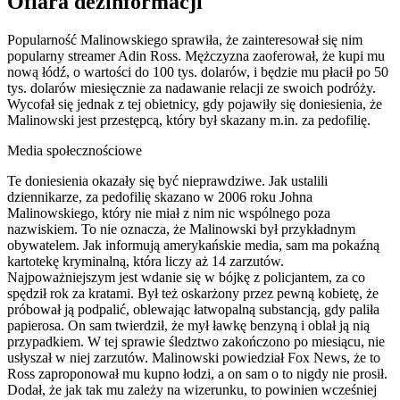
Ofiara dezinformacji
Popularność Malinowskiego sprawiła, że zainteresował się nim
popularny streamer Adin Ross. Mężczyzna zaoferował, że kupi mu
nową łódź, o wartości do 100 tys. dolarów, i będzie mu płacił po 50
tys. dolarów miesięcznie za nadawanie relacji ze swoich podróży.
Wycofał się jednak z tej obietnicy, gdy pojawiły się doniesienia, że
Malinowski jest przestępcą, który był skazany m.in. za pedofilię.
Media społecznościowe
Te doniesienia okazały się być nieprawdziwe. Jak ustalili
dziennikarze, za pedofilię skazano w 2006 roku Johna
Malinowskiego, który nie miał z nim nic wspólnego poza
nazwiskiem. To nie oznacza, że Malinowski był przykładnym
obywatelem. Jak informują amerykańskie media, sam ma pokaźną
kartotekę kryminalną, która liczy aż 14 zarzutów.
Najpoważniejszym jest wdanie się w bójkę z policjantem, za co
spędził rok za kratami. Był też oskarżony przez pewną kobietę, że
próbował ją podpalić, oblewając łatwopalną substancją, gdy paliła
papierosa. On sam twierdził, że mył ławkę benzyną i oblał ją nią
przypadkiem. W tej sprawie śledztwo zakończono po miesiącu, nie
usłyszał w niej zarzutów. Malinowski powiedział Fox News, że to
Ross zaproponował mu kupno łodzi, a on sam o to nigdy nie prosił.
Dodał, że jak tak mu zależy na wizerunku, to powinien wcześniej