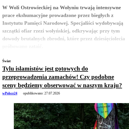
W Woli Ostrowieckiej na Wołyniu trwają intensywne
prace ekshumacyjne prowadzone przez biegłych z
Instytutu Pamięci Narodowej. Specjaliści wydobywają
szczątki ofiar rzezi wołyńskiej, odkrywając przy tym
dowody brutalnych zbrodni, które przez dziesięciolecia
zobacz więcej
próbowano zataić.
Świat
Tylu islamistów jest gotowych do
przeprowadzenia zamachów! Czy podobne
sceny będziemy obserwować w naszym kraju?
wPolsce24
opublikowano:
27.07.2026