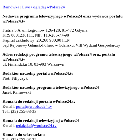
Ramówka
|
Live / oglądaj wPolsce24
Nadawca programu telewizyjnego wPolsce24 oraz wydawca portalu
wPolsce24.tv
Fratria S.A, ul. Legionów 126-128, 81-472 Gdynia
KRS 0001236111, NIP: 113-285-77-90
Kapitał zakładowy: 20.260.900,00 PLN
Sąd Rejonowy Gdańsk-Północ w Gdańsku, VIII Wydział Gospodarczy
Adres redakcji programu telewizyjnego wPolsce24 oraz portalu
wPolsce24.tv
ul. Finlandzka 10, 03-903 Warszawa
Redaktor naczelny portalu wPolsce24.tv
Piotr Filipczyk
Redaktor naczelny programu telewizyjnego wPolsce24
Jacek Karnowski
Kontakt do redakcji portalu wPolsce24.tv
E-mail:
portal@wpolsce24.tv
Tel.:
(22) 255-93-33
Kontakt do redakcji telewizyjnej wPolsce24
E-mail:
redakcja@wpolsce24.tv
Kontakt do sekretariatu
Tel.:
(22) 255-93-32