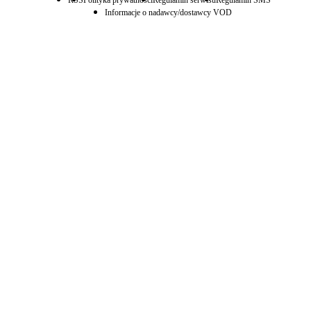
RSS
Polityka prywatności
Regulamin serwisu
Regulamin SMS
Informacje o nadawcy/dostawcy VOD