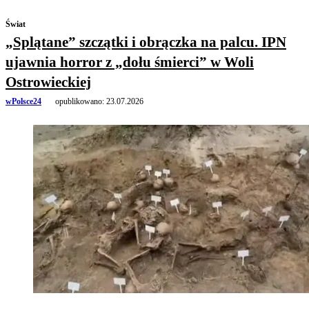
Świat
„Splątane” szczątki i obrączka na palcu. IPN
ujawnia horror z „dołu śmierci” w Woli
Ostrowieckiej
wPolsce24
opublikowano:
23.07.2026