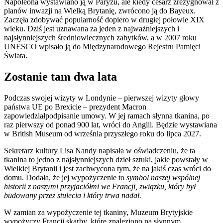
Napoleona wystawiano ją w Paryżu, ale kiedy cesarz zrezygnował z
planów inwazji na Wielką Brytanię, zwrócono ją do Bayeux.
Zaczęła zdobywać popularność dopiero w drugiej połowie XIX
wieku. Dziś jest uznawana za jeden z najważniejszych i
najsłynniejszych średniowiecznych zabytków, a w 2007 roku
UNESCO wpisało ją do Międzynarodowego Rejestru Pamięci
Świata.
Zostanie tam dwa lata
Podczas swojej wizyty w Londynie – pierwszej wizyty głowy
państwa UE po Brexicie – prezydent Macron
zapowiedziałpodpisanie umowy. W jej ramach słynna tkanina, po
raz pierwszy od ponad 900 lat, wróci do Anglii. Będzie wystawiana
w British Museum od września przyszłego roku do lipca 2027.
Sekretarz kultury Lisa Nandy napisała w oświadczeniu, że ta
tkanina to jedno z najsłynniejszych dzieł sztuki, jakie powstały w
Wielkiej Brytanii i jest zachwycona tym, że na jakiś czas wróci do
domu. Dodała, że jej wypożyczenie to
symbol naszej wspólnej
historii z naszymi przyjaciółmi we Francji, związku, który był
budowany przez stulecia i który trwa nadal.
W zamian za wypożyczenie tej tkaniny, Muzeum Brytyjskie
wypożyczy Francji skarby, które znaleziono na słynnym