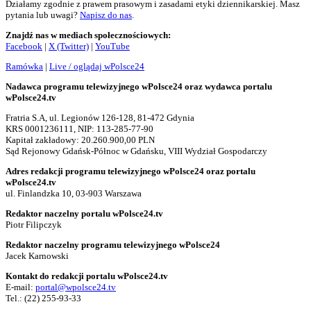
Działamy zgodnie z prawem prasowym i zasadami etyki dziennikarskiej. Masz
pytania lub uwagi?
Napisz do nas
.
Znajdź nas w mediach społecznościowych:
Facebook
|
X (Twitter)
|
YouTube
Ramówka
|
Live / oglądaj wPolsce24
Nadawca programu telewizyjnego wPolsce24 oraz wydawca portalu
wPolsce24.tv
Fratria S.A, ul. Legionów 126-128, 81-472 Gdynia
KRS 0001236111, NIP: 113-285-77-90
Kapitał zakładowy: 20.260.900,00 PLN
Sąd Rejonowy Gdańsk-Północ w Gdańsku, VIII Wydział Gospodarczy
Adres redakcji programu telewizyjnego wPolsce24 oraz portalu
wPolsce24.tv
ul. Finlandzka 10, 03-903 Warszawa
Redaktor naczelny portalu wPolsce24.tv
Piotr Filipczyk
Redaktor naczelny programu telewizyjnego wPolsce24
Jacek Karnowski
Kontakt do redakcji portalu wPolsce24.tv
E-mail:
portal@wpolsce24.tv
Tel.:
(22) 255-93-33