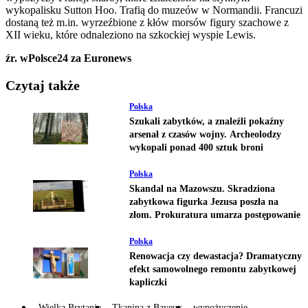
wykopalisku Sutton Hoo. Trafią do muzeów w Normandii. Francuzi
dostaną też m.in. wyrzeźbione z kłów morsów figury szachowe z
XII wieku, które odnaleziono na szkockiej wyspie Lewis.
źr. wPolsce24 za Euronews
Czytaj także
Polska
Szukali zabytków, a znaleźli pokaźny
arsenał z czasów wojny. Archeolodzy
wykopali ponad 400 sztuk broni
Polska
Skandal na Mazowszu. Skradziona
zabytkowa figurka Jezusa poszła na
złom. Prokuratura umarza postępowanie
Polska
Renowacja czy dewastacja? Dramatyczny
efekt samowolnego remontu zabytkowej
kapliczki
Wielka Brytania
Tkanina z Bayeux
wypożyczenie