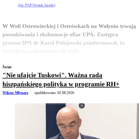
(fot. PAP/Wojtek Jargiło)
W Woli Ostrowieckiej i Ostrówkach na Wołyniu trwają
poszukiwania i ekshumacje ofiar UPA. Zastępca
prezesa IPN dr Karol Polejowski poinformował, że
zobacz więcej
dotychczas odnaleziono 49 osób.
Świat
"Nie ufajcie Tuskowi". Ważna rada
hiszpańskiego polityka w programie RH+
Wiktor Młynarz
opublikowano:
02.08.2026