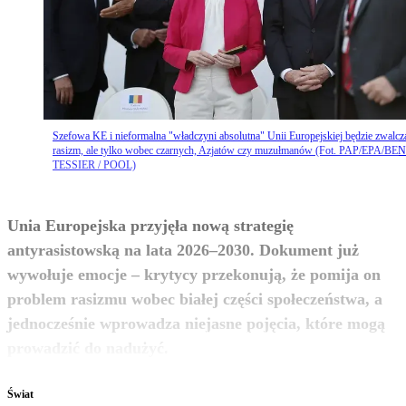
Szefowa KE i nieformalna "władczyni absolutna" Unii Europejskiej będzie zwalcz
rasizm, ale tylko wobec czarnych, Azjatów czy muzułmanów (Fot. PAP/EPA/BE
TESSIER / POOL)
Unia Europejska przyjęła nową strategię
antyrasistowską na lata 2026–2030. Dokument już
wywołuje emocje – krytycy przekonują, że pomija on
problem rasizmu wobec białej części społeczeństwa, a
jednocześnie wprowadza niejasne pojęcia, które mogą
zobacz więcej
prowadzić do nadużyć.
Świat