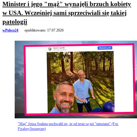
Minister i jego "mąż" wynajęli brzuch kobiety
w USA. Wcześniej sami sprzeciwiali się takiej
patologii
wPolsce24
opublikowano:
17.07.2026
"Mąż" Jensa Spahna pochwalił się, że od teraz są już "tatusiami" (Fot.
Pixabay/Instagram)