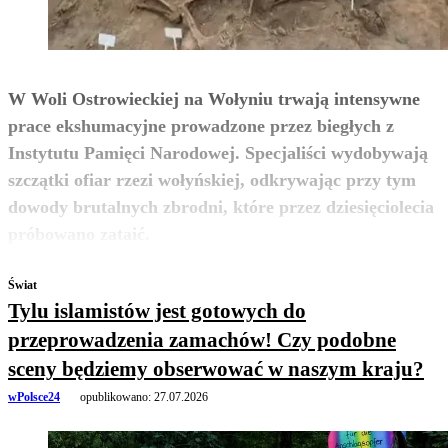
W Woli Ostrowieckiej na Wołyniu trwają intensywne
prace ekshumacyjne prowadzone przez biegłych z
Instytutu Pamięci Narodowej. Specjaliści wydobywają
szczątki ofiar rzezi wołyńskiej, odkrywając przy tym
dowody brutalnych zbrodni, które przez dziesięciolecia
zobacz więcej
próbowano zataić.
Świat
Tylu islamistów jest gotowych do
przeprowadzenia zamachów! Czy podobne
sceny będziemy obserwować w naszym kraju?
wPolsce24
opublikowano:
27.07.2026