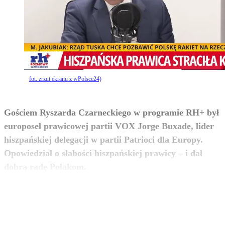
fot. zrzut ekranu z wPolsce24)
Gościem Ryszarda Czarneckiego w programie RH+ był
europoseł prawicowej partii VOX Jorge Buxade, lider
hiszpańskiej delegacji w partii Patrioci dla Europy.
Opowiedział o słabości hiszpańskiej prawicy – i dał
zobacz więcej
dobrą radę Polakom.