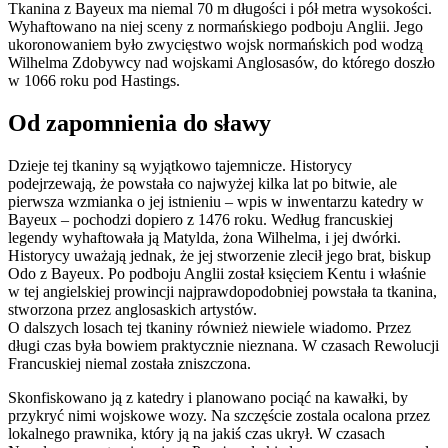
Tkanina z Bayeux ma niemal 70 m długości i pół metra wysokości.
Wyhaftowano na niej sceny z normańskiego podboju Anglii. Jego
ukoronowaniem było zwycięstwo wojsk normańskich pod wodzą
Wilhelma Zdobywcy nad wojskami Anglosasów, do którego doszło
w 1066 roku pod Hastings.
Od zapomnienia do sławy
Dzieje tej tkaniny są wyjątkowo tajemnicze. Historycy
podejrzewają, że powstała co najwyżej kilka lat po bitwie, ale
pierwsza wzmianka o jej istnieniu – wpis w inwentarzu katedry w
Bayeux – pochodzi dopiero z 1476 roku. Według francuskiej
legendy wyhaftowała ją Matylda, żona Wilhelma, i jej dwórki.
Historycy uważają jednak, że jej stworzenie zlecił jego brat, biskup
Odo z Bayeux. Po podboju Anglii został księciem Kentu i właśnie
w tej angielskiej prowincji najprawdopodobniej powstała ta tkanina,
stworzona przez anglosaskich artystów.
O dalszych losach tej tkaniny również niewiele wiadomo. Przez
długi czas była bowiem praktycznie nieznana. W czasach Rewolucji
Francuskiej niemal została zniszczona.
Skonfiskowano ją z katedry i planowano pociąć na kawałki, by
przykryć nimi wojskowe wozy. Na szczęście zostala ocalona przez
lokalnego prawnika, który ją na jakiś czas ukrył. W czasach