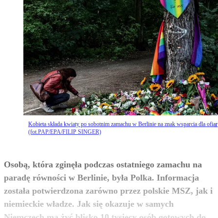
Kobieta składa kwiaty po sobotnim zamachu w Berlinie na znak wsparcia dla ofiar
(fot.PAP/EPA/FILIP SINGER)
Osobą, która zginęła podczas ostatniego zamachu na
paradę równości w Berlinie, była Polka. Informacja
została potwierdzona zarówno przez polskie MSZ, jak i
niemieckie władze. Jak się okazuje w samych
Niemczech ma żyć blisko 10 tysięcy osób gotowych do