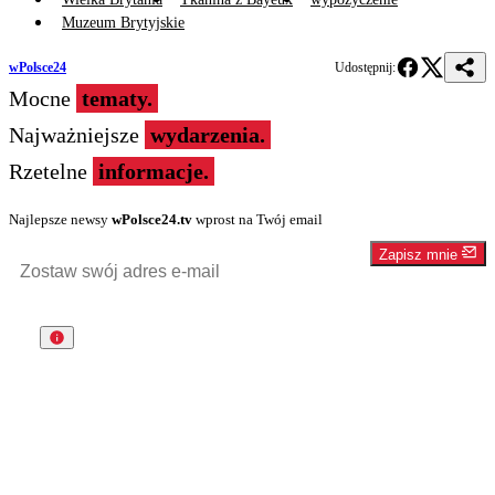
Muzeum Brytyjskie
wPolsce24
Udostępnij:
Mocne
tematy.
Najważniejsze
wydarzenia.
Rzetelne
informacje.
Najlepsze newsy
wPolsce24.tv
wprost na Twój email
Zapisz mnie