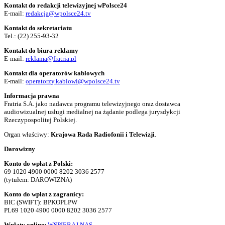
Kontakt do redakcji telewizyjnej wPolsce24
E-mail:
redakcja@wpolsce24.tv
Kontakt do sekretariatu
Tel.:
(22) 255-93-32
Kontakt do biura reklamy
E-mail:
reklama@fratria.pl
Kontakt dla operatorów kablowych
E-mail:
operatorzy.kablowi@wpolsce24.tv
Informacja prawna
Fratria S.A. jako nadawca programu telewizyjnego oraz dostawca
audiowizualnej usługi medialnej na żądanie podlega jurysdykcji
Rzeczypospolitej Polskiej.
Organ właściwy:
Krajowa Rada Radiofonii i Telewizji
.
Darowizny
Konto do wpłat z Polski:
69 1020 4900 0000 8202 3036 2577
(tytułem: DAROWIZNA)
Konto do wpłat z zagranicy:
BIC (SWIFT): BPKOPLPW
PL69 1020 4900 0000 8202 3036 2577
Wpłaty online:
WSPIERAJ NAS