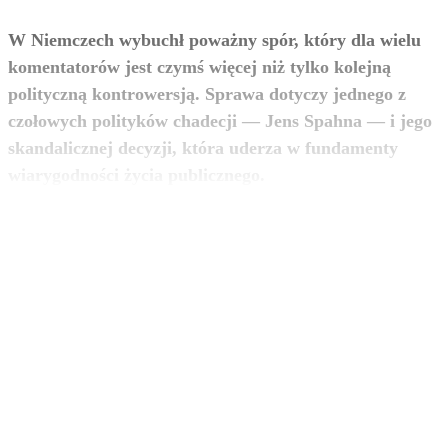
W Niemczech wybuchł poważny spór, który dla wielu
komentatorów jest czymś więcej niż tylko kolejną
polityczną kontrowersją. Sprawa dotyczy jednego z
czołowych polityków chadecji — Jens Spahna — i jego
skandalicznej decyzji, która uderza w fundamenty
zobacz więcej
wiarygodności życia publicznego.