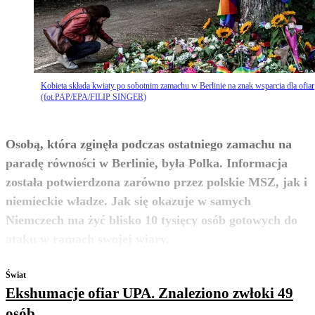
Kobieta składa kwiaty po sobotnim zamachu w Berlinie na znak wsparcia dla ofiar
(fot.PAP/EPA/FILIP SINGER)
Osobą, która zginęła podczas ostatniego zamachu na
paradę równości w Berlinie, była Polka. Informacja
została potwierdzona zarówno przez polskie MSZ, jak i
niemieckie władze. Jak się okazuje w samych
Niemczech ma żyć blisko 10 tysięcy osób gotowych do
zobacz więcej
ataku w ramach swojej wiary.
Świat
Ekshumacje ofiar UPA. Znaleziono zwłoki 49
osób