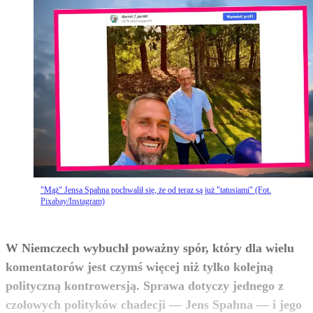
"Mąż" Jensa Spahna pochwalił się, że od teraz są już "tatusiami" (Fot.
Pixabay/Instagram)
W Niemczech wybuchł poważny spór, który dla wielu
komentatorów jest czymś więcej niż tylko kolejną
polityczną kontrowersją. Sprawa dotyczy jednego z
czołowych polityków chadecji — Jens Spahna — i jego