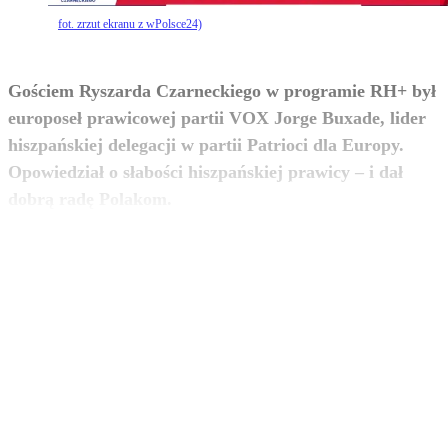
fot. zrzut ekranu z wPolsce24)
Gościem Ryszarda Czarneckiego w programie RH+ był
europoseł prawicowej partii VOX Jorge Buxade, lider
hiszpańskiej delegacji w partii Patrioci dla Europy.
Opowiedział o słabości hiszpańskiej prawicy – i dał
zobacz więcej
dobrą radę Polakom.