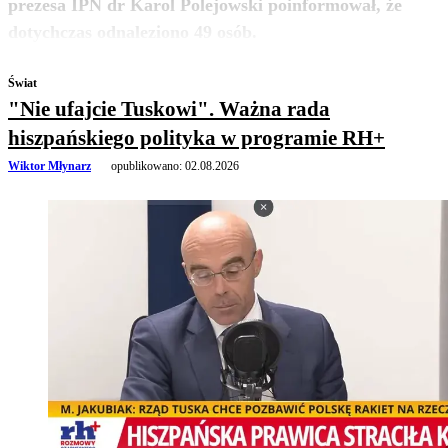
prezesa IPN dr Karol Polejowski poinformował, że
zobacz więcej
dotychczas odnaleziono 49 osób.
Świat
"Nie ufajcie Tuskowi". Ważna rada
hiszpańskiego polityka w programie RH+
Wiktor Młynarz
opublikowano:
02.08.2026