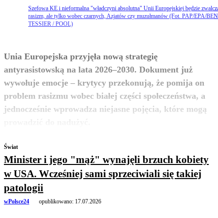
Szefowa KE i nieformalna "władczyni absolutna" Unii Europejskiej będzie zwalcz
rasizm, ale tylko wobec czarnych, Azjatów czy muzułmanów (Fot. PAP/EPA/BE
TESSIER / POOL)
Unia Europejska przyjęła nową strategię
antyrasistowską na lata 2026–2030. Dokument już
wywołuje emocje – krytycy przekonują, że pomija on
problem rasizmu wobec białej części społeczeństwa, a
jednocześnie wprowadza niejasne pojęcia, które mogą
zobacz więcej
prowadzić do nadużyć.
Świat
Minister i jego "mąż" wynajęli brzuch kobiety
w USA. Wcześniej sami sprzeciwiali się takiej
patologii
wPolsce24
opublikowano:
17.07.2026