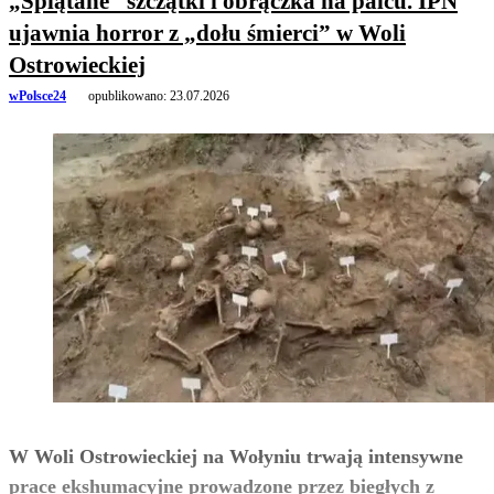
„Splątane” szczątki i obrączka na palcu. IPN
ujawnia horror z „dołu śmierci” w Woli
Ostrowieckiej
wPolsce24
opublikowano:
23.07.2026
W Woli Ostrowieckiej na Wołyniu trwają intensywne
prace ekshumacyjne prowadzone przez biegłych z