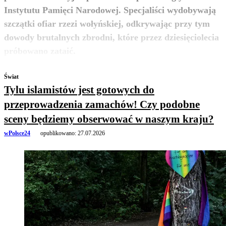
Instytutu Pamięci Narodowej. Specjaliści wydobywają
szczątki ofiar rzezi wołyńskiej, odkrywając przy tym
dowody brutalnych zbrodni, które przez dziesięciolecia
zobacz więcej
próbowano zataić.
Świat
Tylu islamistów jest gotowych do
przeprowadzenia zamachów! Czy podobne
sceny będziemy obserwować w naszym kraju?
wPolsce24
opublikowano:
27.07.2026