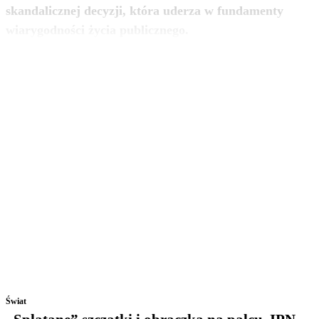
skandalicznej decyzji, która uderza w fundamenty
zobacz więcej
wiarygodności życia publicznego.
Świat