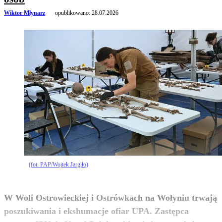
Wiktor Młynarz
opublikowano:
28.07.2026
(fot. PAP/Wojtek Jargiło)
W Woli Ostrowieckiej i Ostrówkach na Wołyniu trwają
poszukiwania i ekshumacje ofiar UPA. Zastępca