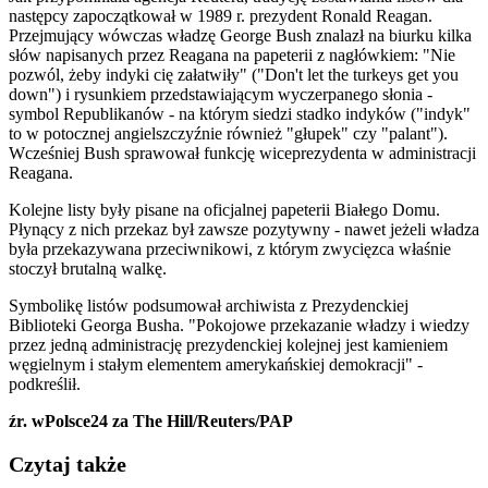
następcy zapoczątkował w 1989 r. prezydent Ronald Reagan.
Przejmujący wówczas władzę George Bush znalazł na biurku kilka
słów napisanych przez Reagana na papeterii z nagłówkiem: "Nie
pozwól, żeby indyki cię załatwiły" ("Don't let the turkeys get you
down") i rysunkiem przedstawiającym wyczerpanego słonia -
symbol Republikanów - na którym siedzi stadko indyków ("indyk"
to w potocznej angielszczyźnie również "głupek" czy "palant").
Wcześniej Bush sprawował funkcję wiceprezydenta w administracji
Reagana.
Kolejne listy były pisane na oficjalnej papeterii Białego Domu.
Płynący z nich przekaz był zawsze pozytywny - nawet jeżeli władza
była przekazywana przeciwnikowi, z którym zwycięzca właśnie
stoczył brutalną walkę.
Symbolikę listów podsumował archiwista z Prezydenckiej
Biblioteki Georga Busha. "Pokojowe przekazanie władzy i wiedzy
przez jedną administrację prezydenckiej kolejnej jest kamieniem
węgielnym i stałym elementem amerykańskiej demokracji" -
podkreślił.
źr. wPolsce24 za The Hill/Reuters/PAP
Czytaj także