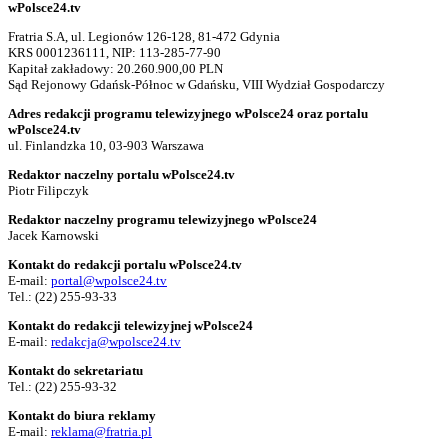
wPolsce24.tv
Fratria S.A, ul. Legionów 126-128, 81-472 Gdynia
KRS 0001236111, NIP: 113-285-77-90
Kapitał zakładowy: 20.260.900,00 PLN
Sąd Rejonowy Gdańsk-Północ w Gdańsku, VIII Wydział Gospodarczy
Adres redakcji programu telewizyjnego wPolsce24 oraz portalu
wPolsce24.tv
ul. Finlandzka 10, 03-903 Warszawa
Redaktor naczelny portalu wPolsce24.tv
Piotr Filipczyk
Redaktor naczelny programu telewizyjnego wPolsce24
Jacek Karnowski
Kontakt do redakcji portalu wPolsce24.tv
E-mail:
portal@wpolsce24.tv
Tel.:
(22) 255-93-33
Kontakt do redakcji telewizyjnej wPolsce24
E-mail:
redakcja@wpolsce24.tv
Kontakt do sekretariatu
Tel.:
(22) 255-93-32
Kontakt do biura reklamy
E-mail:
reklama@fratria.pl