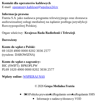
Kontakt dla operatorów kablowych
E-mail:
operatorzy.kablowi@wpolsce24.tv
Informacja prawna
Fratria S.A. jako nadawca programu telewizyjnego oraz dostawca
audiowizualnej usługi medialnej na żądanie podlega jurysdykcji
Rzeczypospolitej Polskiej.
Organ właściwy:
Krajowa Rada Radiofonii i Telewizji
.
Darowizny
Konto do wpłat z Polski:
69 1020 4900 0000 8202 3036 2577
(tytułem: DAROWIZNA)
Konto do wpłat z zagranicy:
BIC (SWIFT): BPKOPLPW
PL69 1020 4900 0000 8202 3036 2577
Wpłaty online:
WSPIERAJ NAS
© 2026
Grupa Medialna Fratria
RSS
Polityka prywatności
Regulamin serwisu
Regulamin SMS
Informacje o nadawcy/dostawcy VOD