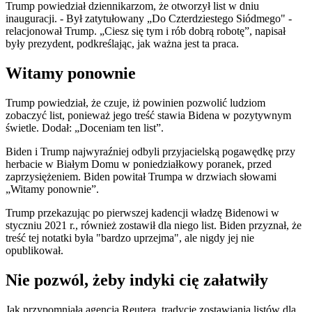
Trump powiedział dziennikarzom, że otworzył list w dniu
inauguracji. - Był zatytułowany „Do Czterdziestego Siódmego" -
relacjonował Trump. „Ciesz się tym i rób dobrą robotę”, napisał
były prezydent, podkreślając, jak ważna jest ta praca.
Witamy ponownie
Trump powiedział, że czuje, iż powinien pozwolić ludziom
zobaczyć list, ponieważ jego treść stawia Bidena w pozytywnym
świetle. Dodał: „Doceniam ten list”.
Biden i Trump najwyraźniej odbyli przyjacielską pogawędkę przy
herbacie w Białym Domu w poniedziałkowy poranek, przed
zaprzysiężeniem. Biden powitał Trumpa w drzwiach słowami
„Witamy ponownie”.
Trump przekazując po pierwszej kadencji władzę Bidenowi w
styczniu 2021 r., również zostawił dla niego list. Biden przyznał, że
treść tej notatki była "bardzo uprzejma", ale nigdy jej nie
opublikował.
Nie pozwól, żeby indyki cię załatwiły
Jak przypomniała agencja Reutera, tradycję zostawiania listów dla