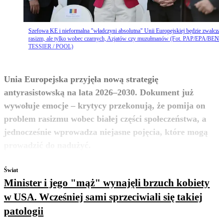
Szefowa KE i nieformalna "władczyni absolutna" Unii Europejskiej będzie zwalcz
rasizm, ale tylko wobec czarnych, Azjatów czy muzułmanów (Fot. PAP/EPA/BE
TESSIER / POOL)
Unia Europejska przyjęła nową strategię
antyrasistowską na lata 2026–2030. Dokument już
wywołuje emocje – krytycy przekonują, że pomija on
problem rasizmu wobec białej części społeczeństwa, a
jednocześnie wprowadza niejasne pojęcia, które mogą
zobacz więcej
prowadzić do nadużyć.
Świat
Minister i jego "mąż" wynajęli brzuch kobiety
w USA. Wcześniej sami sprzeciwiali się takiej
patologii