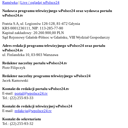
Ramówka
|
Live / oglądaj wPolsce24
Nadawca programu telewizyjnego wPolsce24 oraz wydawca portalu
wPolsce24.tv
Fratria S.A, ul. Legionów 126-128, 81-472 Gdynia
KRS 0001236111, NIP: 113-285-77-90
Kapitał zakładowy: 20.260.900,00 PLN
Sąd Rejonowy Gdańsk-Północ w Gdańsku, VIII Wydział Gospodarczy
Adres redakcji programu telewizyjnego wPolsce24 oraz portalu
wPolsce24.tv
ul. Finlandzka 10, 03-903 Warszawa
Redaktor naczelny portalu wPolsce24.tv
Piotr Filipczyk
Redaktor naczelny programu telewizyjnego wPolsce24
Jacek Karnowski
Kontakt do redakcji portalu wPolsce24.tv
E-mail:
portal@wpolsce24.tv
Tel.:
(22) 255-93-33
Kontakt do redakcji telewizyjnej wPolsce24
E-mail:
redakcja@wpolsce24.tv
Kontakt do sekretariatu
Tel.:
(22) 255-93-32