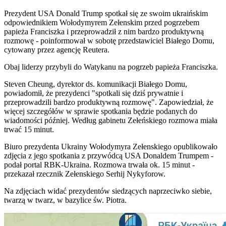
Prezydent USA Donald Trump spotkał się ze swoim ukraińskim
odpowiednikiem Wołodymyrem Zełenskim przed pogrzebem
papieża Franciszka i przeprowadził z nim bardzo produktywną
rozmowę - poinformował w sobotę przedstawiciel Białego Domu,
cytowany przez agencję Reutera.
Obaj liderzy przybyli do Watykanu na pogrzeb papieża Franciszka.
Steven Cheung, dyrektor ds. komunikacji Białego Domu,
powiadomił, że prezydenci "spotkali się dziś prywatnie i
przeprowadzili bardzo produktywną rozmowę". Zapowiedział, że
więcej szczegółów w sprawie spotkania będzie podanych do
wiadomości później. Według gabinetu Zełeńskiego rozmowa miała
trwać 15 minut.
Biuro prezydenta Ukrainy Wołodymyra Zełenskiego opublikowało
zdjęcia z jego spotkania z przywódcą USA Donaldem Trumpem -
podał portal RBK-Ukraina. Rozmowa trwała ok. 15 minut -
przekazał rzecznik Zełenskiego Serhij Nykyforow.
Na zdjęciach widać prezydentów siedzących naprzeciwko siebie,
twarzą w twarz, w bazylice św. Piotra.