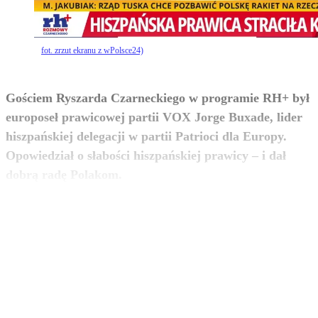
fot. zrzut ekranu z wPolsce24)
Gościem Ryszarda Czarneckiego w programie RH+ był
europoseł prawicowej partii VOX Jorge Buxade, lider
hiszpańskiej delegacji w partii Patrioci dla Europy.
Opowiedział o słabości hiszpańskiej prawicy – i dał
zobacz więcej
dobrą radę Polakom.