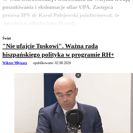
poszukiwania i ekshumacje ofiar UPA. Zastępca
prezesa IPN dr Karol Polejowski poinformował, że
zobacz więcej
dotychczas odnaleziono 49 osób.
Świat
"Nie ufajcie Tuskowi". Ważna rada
hiszpańskiego polityka w programie RH+
Wiktor Młynarz
opublikowano:
02.08.2026