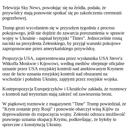
Telewizja Sky News, powołując się na źródła, podała, że
przywódcy mają ponownie spotkać się po zakończeniu ceremonii
pogrzebowej.
Trump grozi wycofaniem się w przyszłym tygodniu z procesu
pokojowego, jeśli nie dojdzie do zawarcia porozumienia w sprawie
wojny w Ukrainie - napisał brytyjski "Times". Jednocześnie rosną
naciski na prezydenta Zełenskiego, by przyjął warunki pokojowe
zaproponowane przez amerykańskiego przywódcę.
Propozycja USA, zaprezentowana przez wysłannika USA Steve'a
Witkoffa Moskwie i Kijowowi, według mediów obejmuje oficjalne
uznanie przez USA rosyjskiej kontroli nad anektowanym Krymem
oraz de facto uznania rosyjskiej kontroli nad obszarami na
wschodzie i południu Ukrainy, zajętymi przez rosyjskie wojska.
Kontrpropozycja Europejczyków i Ukraińców zakłada, że rozmowy
o kontroli nad terytorium mają zależeć od zawieszenia broni.
W piątkowej rozmowie z magazynem "Time" Trump powiedział, że
"Krym zostanie przy Rosji" i ponownie obarczył winą Kijów za
doprowadzenie do rozpoczęcia wojny. Zełenski odrzuca możliwość
prawnego uznania okupacji Krymu, podkreślając, że byłoby to
sprzeczne z konstytucją Ukrainy.