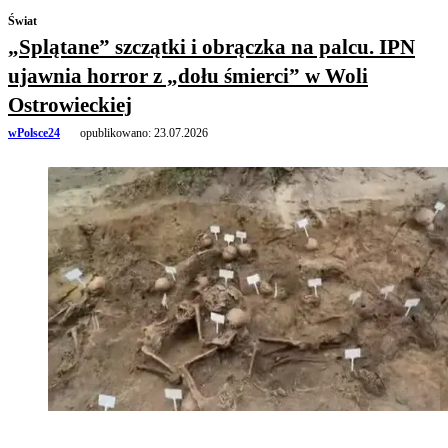
Świat
„Splątane” szczątki i obrączka na palcu. IPN
ujawnia horror z „dołu śmierci” w Woli
Ostrowieckiej
wPolsce24
opublikowano:
23.07.2026