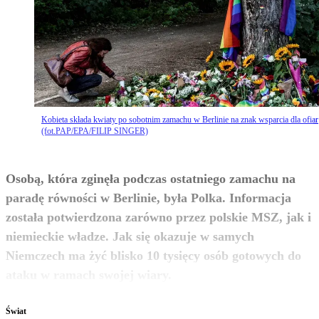
Kobieta składa kwiaty po sobotnim zamachu w Berlinie na znak wsparcia dla ofiar
(fot.PAP/EPA/FILIP SINGER)
Osobą, która zginęła podczas ostatniego zamachu na
paradę równości w Berlinie, była Polka. Informacja
została potwierdzona zarówno przez polskie MSZ, jak i
niemieckie władze. Jak się okazuje w samych
Niemczech ma żyć blisko 10 tysięcy osób gotowych do
zobacz więcej
ataku w ramach swojej wiary.
Świat