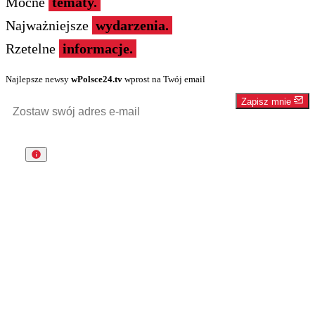
Mocne
tematy.
Najważniejsze
wydarzenia.
Rzetelne
informacje.
Najlepsze newsy
wPolsce24.tv
wprost na Twój email
Zapisz mnie