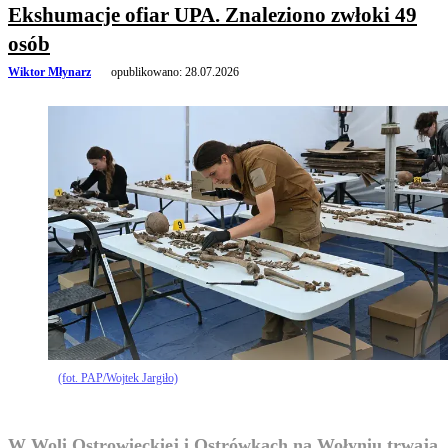
Ekshumacje ofiar UPA. Znaleziono zwłoki 49
osób
Wiktor Młynarz
opublikowano:
28.07.2026
(fot. PAP/Wojtek Jargiło)
W Woli Ostrowieckiej i Ostrówkach na Wołyniu trwają