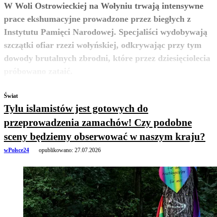
W Woli Ostrowieckiej na Wołyniu trwają intensywne
prace ekshumacyjne prowadzone przez biegłych z
Instytutu Pamięci Narodowej. Specjaliści wydobywają
szczątki ofiar rzezi wołyńskiej, odkrywając przy tym
dowody brutalnych zbrodni, które przez dziesięciolecia
zobacz więcej
próbowano zataić.
Świat
Tylu islamistów jest gotowych do
przeprowadzenia zamachów! Czy podobne
sceny będziemy obserwować w naszym kraju?
wPolsce24
opublikowano:
27.07.2026