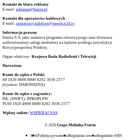
Kontakt do biura reklamy
E-mail:
reklama@fratria.pl
Kontakt dla operatorów kablowych
E-mail:
operatorzy.kablowi@wpolsce24.tv
Informacja prawna
Fratria S.A. jako nadawca programu telewizyjnego oraz dostawca
audiowizualnej usługi medialnej na żądanie podlega jurysdykcji
Rzeczypospolitej Polskiej.
Organ właściwy:
Krajowa Rada Radiofonii i Telewizji
.
Darowizny
Konto do wpłat z Polski:
69 1020 4900 0000 8202 3036 2577
(tytułem: DAROWIZNA)
Konto do wpłat z zagranicy:
BIC (SWIFT): BPKOPLPW
PL69 1020 4900 0000 8202 3036 2577
Wpłaty online:
WSPIERAJ NAS
© 2026
Grupa Medialna Fratria
RSS
Polityka prywatności
Regulamin serwisu
Regulamin SMS