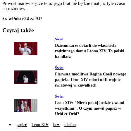
Provost martwi się, że teraz jego brat nie będzie miał już tyle czasu
na rozmowy.
źr. wPolsce24 za AP
Czytaj także
Świat
Dziennikarze dotarli do właściciela
rodzinnego domu Leona XIV. To polski
handlarz
Świat
Pierwsza modlitwa Regina Coeli nowego
papieża. Leon XIV mówi o III wojnie
światowej w kawałkach
Świat
Leon XIV: "Niech pokój będzie z wami
wszystkimi". O czym mówił papież w
Urbi et Orbi?
papież
Leon XIV
brat
telefon