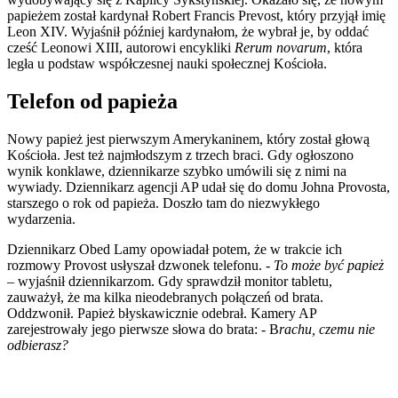
papieżem został kardynał Robert Francis Prevost, który przyjął imię
Leon XIV. Wyjaśnił później kardynałom, że wybrał je, by oddać
cześć Leonowi XIII, autorowi encykliki
Rerum novarum
, która
legła u podstaw współczesnej nauki społecznej Kościoła.
Telefon od papieża
Nowy papież jest pierwszym Amerykaninem, który został głową
Kościoła. Jest też najmłodszym z trzech braci. Gdy ogłoszono
wynik konklawe, dziennikarze szybko umówili się z nimi na
wywiady. Dziennikarz agencji AP udał się do domu Johna Provosta,
starszego o rok od papieża. Doszło tam do niezwykłego
wydarzenia.
Dziennikarz Obed Lamy opowiadał potem, że w trakcie ich
rozmowy Provost usłyszał dzwonek telefonu. -
To może być papież
–
wyjaśnił dziennikarzom. Gdy sprawdził monitor tabletu,
zauważył, że ma kilka nieodebranych połączeń od brata.
Oddzwonił. Papież błyskawicznie odebrał. Kamery AP
zarejestrowały jego pierwsze słowa do brata: - B
rachu, czemu nie
odbierasz?