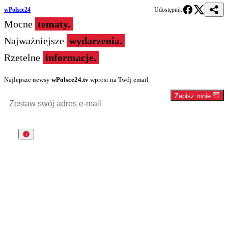
wPolsce24
Udostępnij:
Mocne
tematy.
Najważniejsze
wydarzenia.
Rzetelne
informacje.
Najlepsze newsy
wPolsce24.tv
wprost na Twój email
Zapisz mnie