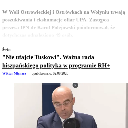
W Woli Ostrowieckiej i Ostrówkach na Wołyniu trwają
poszukiwania i ekshumacje ofiar UPA. Zastępca
prezesa IPN dr Karol Polejowski poinformował, że
zobacz więcej
dotychczas odnaleziono 49 osób.
Świat
"Nie ufajcie Tuskowi". Ważna rada
hiszpańskiego polityka w programie RH+
Wiktor Młynarz
opublikowano:
02.08.2026