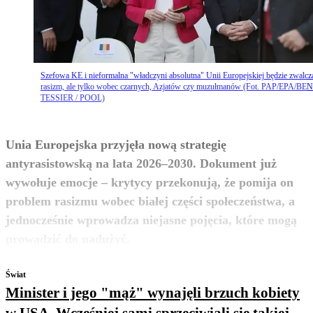
Szefowa KE i nieformalna "władczyni absolutna" Unii Europejskiej będzie zwalcz
rasizm, ale tylko wobec czarnych, Azjatów czy muzułmanów (Fot. PAP/EPA/BE
TESSIER / POOL)
Unia Europejska przyjęła nową strategię
antyrasistowską na lata 2026–2030. Dokument już
wywołuje emocje – krytycy przekonują, że pomija on
problem rasizmu wobec białej części społeczeństwa, a
jednocześnie wprowadza niejasne pojęcia, które mogą
zobacz więcej
prowadzić do nadużyć.
Świat
Minister i jego "mąż" wynajęli brzuch kobiety
w USA. Wcześniej sami sprzeciwiali się takiej