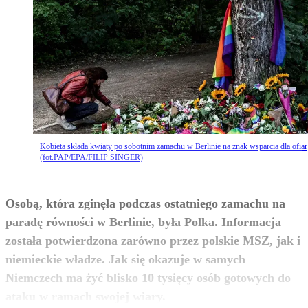
Kobieta składa kwiaty po sobotnim zamachu w Berlinie na znak wsparcia dla ofiar
(fot.PAP/EPA/FILIP SINGER)
Osobą, która zginęła podczas ostatniego zamachu na
paradę równości w Berlinie, była Polka. Informacja
została potwierdzona zarówno przez polskie MSZ, jak i
niemieckie władze. Jak się okazuje w samych
Niemczech ma żyć blisko 10 tysięcy osób gotowych do
zobacz więcej
ataku w ramach swojej wiary.