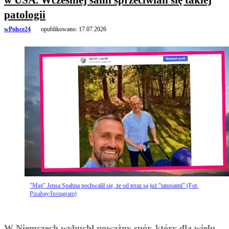
patologii
wPolsce24
opublikowano:
17.07.2026
"Mąż" Jensa Spahna pochwalił się, że od teraz są już "tatusiami" (Fot.
Pixabay/Instagram)
W Niemczech wybuchł poważny spór, który dla wielu