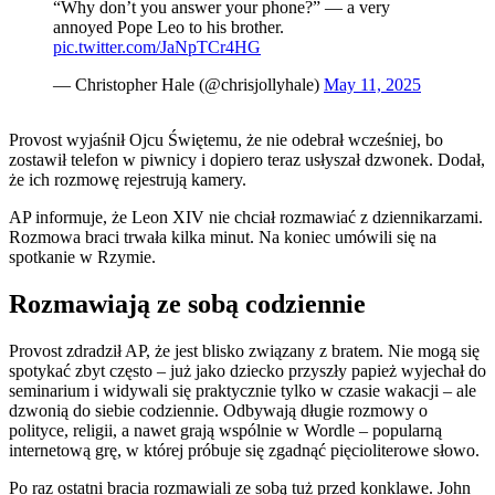
“Why don’t you answer your phone?” — a very
annoyed Pope Leo to his brother.
pic.twitter.com/JaNpTCr4HG
— Christopher Hale (@chrisjollyhale)
May 11, 2025
Provost wyjaśnił Ojcu Świętemu, że nie odebrał wcześniej, bo
zostawił telefon w piwnicy i dopiero teraz usłyszał dzwonek. Dodał,
że ich rozmowę rejestrują kamery.
AP informuje, że Leon XIV nie chciał rozmawiać z dziennikarzami.
Rozmowa braci trwała kilka minut. Na koniec umówili się na
spotkanie w Rzymie.
Rozmawiają ze sobą codziennie
Provost zdradził AP, że jest blisko związany z bratem. Nie mogą się
spotykać zbyt często – już jako dziecko przyszły papież wyjechał do
seminarium i widywali się praktycznie tylko w czasie wakacji – ale
dzwonią do siebie codziennie. Odbywają długie rozmowy o
polityce, religii, a nawet grają wspólnie w Wordle – popularną
internetową grę, w której próbuje się zgadnąć pięcioliterowe słowo.
Po raz ostatni bracia rozmawiali ze sobą tuż przed konklawe. John