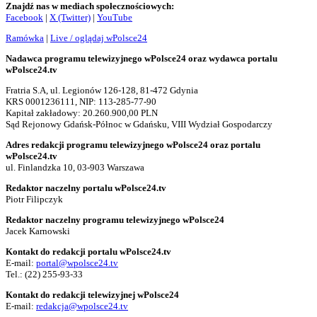
Znajdź nas w mediach społecznościowych:
Facebook
|
X (Twitter)
|
YouTube
Ramówka
|
Live / oglądaj wPolsce24
Nadawca programu telewizyjnego wPolsce24 oraz wydawca portalu
wPolsce24.tv
Fratria S.A, ul. Legionów 126-128, 81-472 Gdynia
KRS 0001236111, NIP: 113-285-77-90
Kapitał zakładowy: 20.260.900,00 PLN
Sąd Rejonowy Gdańsk-Północ w Gdańsku, VIII Wydział Gospodarczy
Adres redakcji programu telewizyjnego wPolsce24 oraz portalu
wPolsce24.tv
ul. Finlandzka 10, 03-903 Warszawa
Redaktor naczelny portalu wPolsce24.tv
Piotr Filipczyk
Redaktor naczelny programu telewizyjnego wPolsce24
Jacek Karnowski
Kontakt do redakcji portalu wPolsce24.tv
E-mail:
portal@wpolsce24.tv
Tel.:
(22) 255-93-33
Kontakt do redakcji telewizyjnej wPolsce24
E-mail:
redakcja@wpolsce24.tv