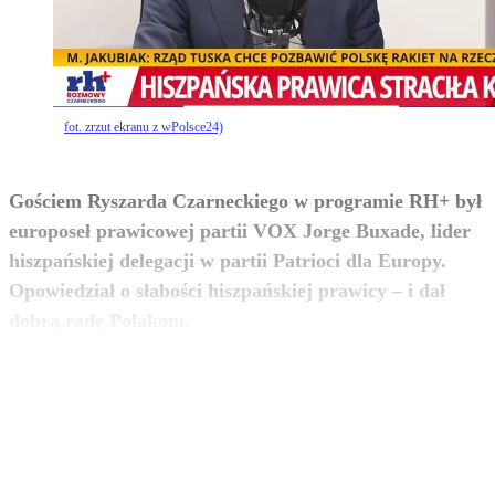
fot. zrzut ekranu z wPolsce24)
Gościem Ryszarda Czarneckiego w programie RH+ był
europoseł prawicowej partii VOX Jorge Buxade, lider
hiszpańskiej delegacji w partii Patrioci dla Europy.
Opowiedział o słabości hiszpańskiej prawicy – i dał
zobacz więcej
dobrą radę Polakom.