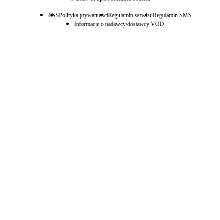
RSS
Polityka prywatności
Regulamin serwisu
Regulamin SMS
Informacje o nadawcy/dostawcy VOD