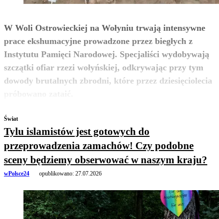
W Woli Ostrowieckiej na Wołyniu trwają intensywne
prace ekshumacyjne prowadzone przez biegłych z
Instytutu Pamięci Narodowej. Specjaliści wydobywają
szczątki ofiar rzezi wołyńskiej, odkrywając przy tym
dowody brutalnych zbrodni, które przez dziesięciolecia
zobacz więcej
próbowano zataić.
Świat
Tylu islamistów jest gotowych do
przeprowadzenia zamachów! Czy podobne
sceny będziemy obserwować w naszym kraju?
wPolsce24
opublikowano:
27.07.2026