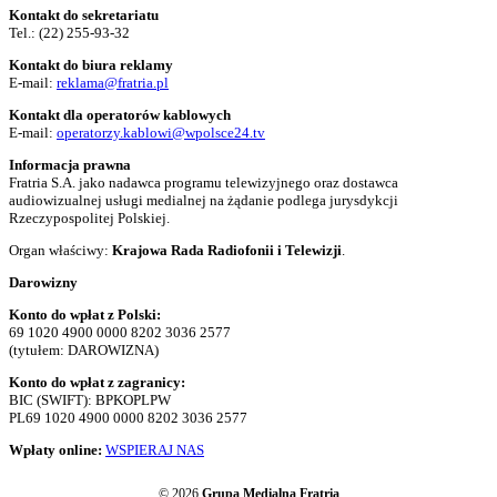
Kontakt do sekretariatu
Tel.:
(22) 255-93-32
Kontakt do biura reklamy
E-mail:
reklama@fratria.pl
Kontakt dla operatorów kablowych
E-mail:
operatorzy.kablowi@wpolsce24.tv
Informacja prawna
Fratria S.A. jako nadawca programu telewizyjnego oraz dostawca
audiowizualnej usługi medialnej na żądanie podlega jurysdykcji
Rzeczypospolitej Polskiej.
Organ właściwy:
Krajowa Rada Radiofonii i Telewizji
.
Darowizny
Konto do wpłat z Polski:
69 1020 4900 0000 8202 3036 2577
(tytułem: DAROWIZNA)
Konto do wpłat z zagranicy:
BIC (SWIFT): BPKOPLPW
PL69 1020 4900 0000 8202 3036 2577
Wpłaty online:
WSPIERAJ NAS
© 2026
Grupa Medialna Fratria