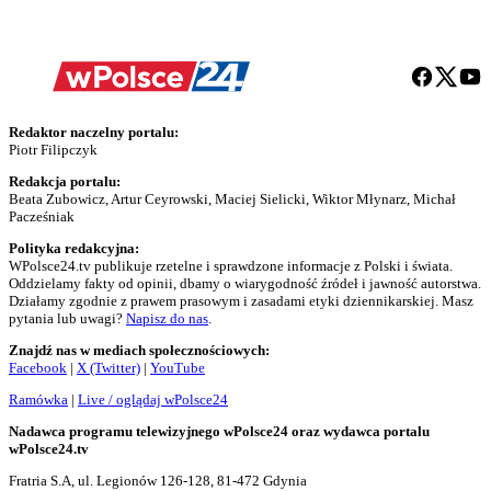
Redaktor naczelny portalu:
Piotr Filipczyk
Redakcja portalu:
Beata Zubowicz, Artur Ceyrowski, Maciej Sielicki, Wiktor Młynarz, Michał
Pacześniak
Polityka redakcyjna:
WPolsce24.tv publikuje rzetelne i sprawdzone informacje z Polski i świata.
Oddzielamy fakty od opinii, dbamy o wiarygodność źródeł i jawność autorstwa.
Działamy zgodnie z prawem prasowym i zasadami etyki dziennikarskiej. Masz
pytania lub uwagi?
Napisz do nas
.
Znajdź nas w mediach społecznościowych:
Facebook
|
X (Twitter)
|
YouTube
Ramówka
|
Live / oglądaj wPolsce24
Nadawca programu telewizyjnego wPolsce24 oraz wydawca portalu
wPolsce24.tv
Fratria S.A, ul. Legionów 126-128, 81-472 Gdynia