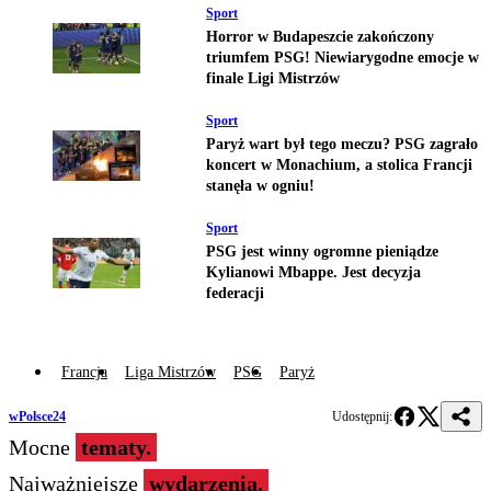
Sport
Horror w Budapeszcie zakończony
triumfem PSG! Niewiarygodne emocje w
finale Ligi Mistrzów
Sport
Paryż wart był tego meczu? PSG zagrało
koncert w Monachium, a stolica Francji
stanęła w ogniu!
Sport
PSG jest winny ogromne pieniądze
Kylianowi Mbappe. Jest decyzja
federacji
Francja
Liga Mistrzów
PSG
Paryż
wPolsce24
Udostępnij:
Mocne
tematy.
Najważniejsze
wydarzenia.