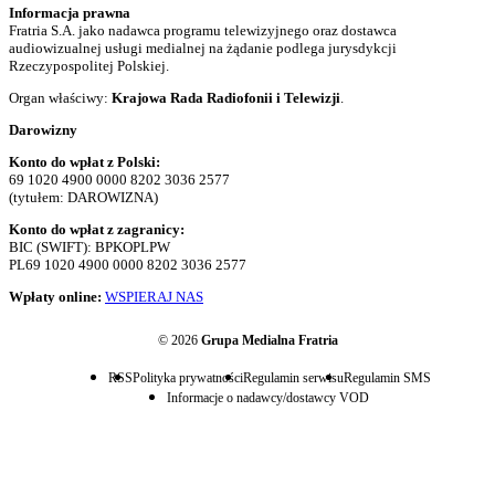
Informacja prawna
Fratria S.A. jako nadawca programu telewizyjnego oraz dostawca
audiowizualnej usługi medialnej na żądanie podlega jurysdykcji
Rzeczypospolitej Polskiej.
Organ właściwy:
Krajowa Rada Radiofonii i Telewizji
.
Darowizny
Konto do wpłat z Polski:
69 1020 4900 0000 8202 3036 2577
(tytułem: DAROWIZNA)
Konto do wpłat z zagranicy:
BIC (SWIFT): BPKOPLPW
PL69 1020 4900 0000 8202 3036 2577
Wpłaty online:
WSPIERAJ NAS
© 2026
Grupa Medialna Fratria
RSS
Polityka prywatności
Regulamin serwisu
Regulamin SMS
Informacje o nadawcy/dostawcy VOD