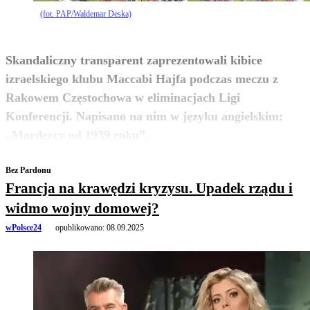
(fot. PAP/Waldemar Deska)
Skandaliczny transparent zaprezentowali kibice
izraelskiego klubu Maccabi Hajfa podczas meczu z
Rakowem Częstochowa w eliminacjach Ligi
Konferencji. Napisano na nim w języku angielskim:
zobacz więcej
„Mordercy od 1939 roku”.
Bez Pardonu
Francja na krawędzi kryzysu. Upadek rządu i
widmo wojny domowej?
wPolsce24
opublikowano:
08.09.2025