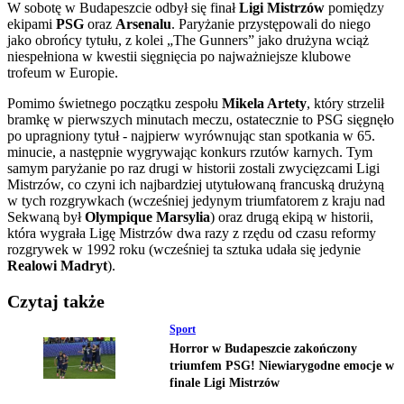
W sobotę w Budapeszcie odbył się finał
Ligi Mistrzów
pomiędzy
ekipami
PSG
oraz
Arsenalu
. Paryżanie przystępowali do niego
jako obrońcy tytułu, z kolei „The Gunners” jako drużyna wciąż
niespełniona w kwestii sięgnięcia po najważniejsze klubowe
trofeum w Europie.
Pomimo świetnego początku zespołu
Mikela Artety
, który strzelił
bramkę w pierwszych minutach meczu, ostatecznie to PSG sięgnęło
po upragniony tytuł - najpierw wyrównując stan spotkania w 65.
minucie, a następnie wygrywając konkurs rzutów karnych. Tym
samym paryżanie po raz drugi w historii zostali zwycięzcami Ligi
Mistrzów, co czyni ich najbardziej utytułowaną francuską drużyną
w tych rozgrywkach (wcześniej jedynym triumfatorem z kraju nad
Sekwaną był
Olympique Marsylia
) oraz drugą ekipą w historii,
która wygrała Ligę Mistrzów dwa razy z rzędu od czasu reformy
rozgrywek w 1992 roku (wcześniej ta sztuka udała się jedynie
Realowi Madryt
).
Czytaj także
Sport
Horror w Budapeszcie zakończony
triumfem PSG! Niewiarygodne emocje w
finale Ligi Mistrzów