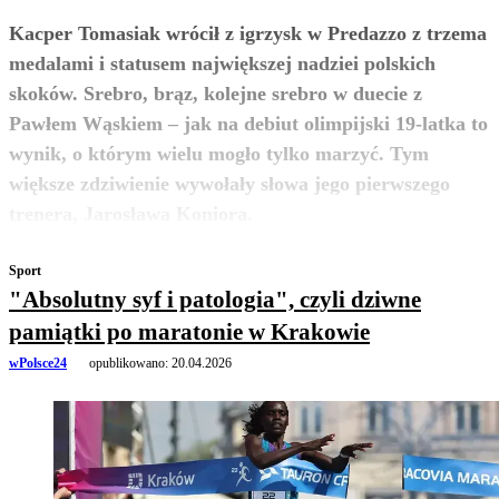
Kacper Tomasiak wrócił z igrzysk w Predazzo z trzema
medalami i statusem największej nadziei polskich
skoków. Srebro, brąz, kolejne srebro w duecie z
Pawłem Wąskiem – jak na debiut olimpijski 19-latka to
wynik, o którym wielu mogło tylko marzyć. Tym
większe zdziwienie wywołały słowa jego pierwszego
zobacz więcej
trenera, Jarosława Koniora.
Sport
"Absolutny syf i patologia", czyli dziwne
pamiątki po maratonie w Krakowie
wPolsce24
opublikowano:
20.04.2026