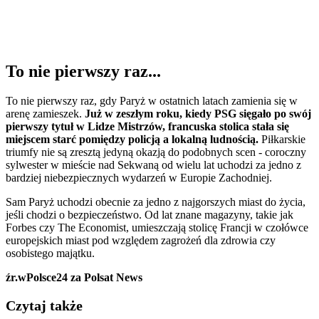
To nie pierwszy raz...
To nie pierwszy raz, gdy Paryż w ostatnich latach zamienia się w
arenę zamieszek.
Już w zeszłym roku, kiedy PSG sięgało po swój
pierwszy tytuł w Lidze Mistrzów, francuska stolica stała się
miejscem starć pomiędzy policją a lokalną ludnością.
Piłkarskie
triumfy nie są zresztą jedyną okazją do podobnych scen - coroczny
sylwester w mieście nad Sekwaną od wielu lat uchodzi za jedno z
bardziej niebezpiecznych wydarzeń w Europie Zachodniej.
Sam Paryż uchodzi obecnie za jedno z najgorszych miast do życia,
jeśli chodzi o bezpieczeństwo. Od lat znane magazyny, takie jak
Forbes czy The Economist, umieszczają stolicę Francji w czołówce
europejskich miast pod względem zagrożeń dla zdrowia czy
osobistego majątku.
źr.wPolsce24 za Polsat News
Czytaj także