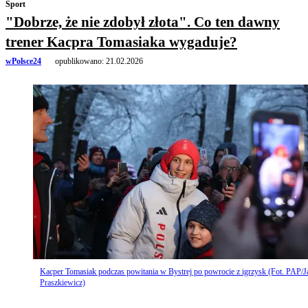
Sport
"Dobrze, że nie zdobył złota". Co ten dawny
trener Kacpra Tomasiaka wygaduje?
wPolsce24
opublikowano:
21.02.2026
Kacper Tomasiak podczas powitania w Bystrej po powrocie z igrzysk (Fot. PAP/J
Praszkiewicz)