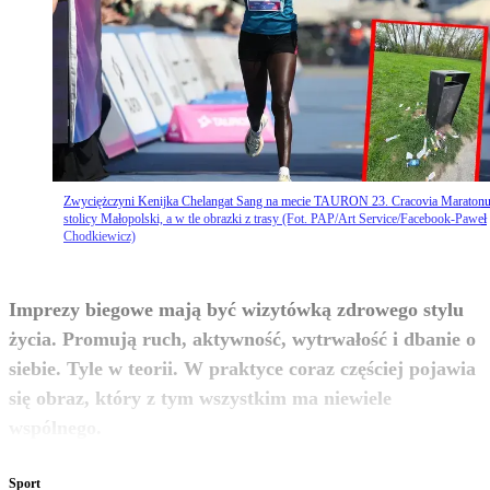
Zwyciężczyni Kenijka Chelangat Sang na mecie TAURON 23. Cracovia Maraton
stolicy Małopolski, a w tle obrazki z trasy (Fot. PAP/Art Service/Facebook-Paweł
Chodkiewicz)
Imprezy biegowe mają być wizytówką zdrowego stylu
życia. Promują ruch, aktywność, wytrwałość i dbanie o
siebie. Tyle w teorii. W praktyce coraz częściej pojawia
się obraz, który z tym wszystkim ma niewiele
zobacz więcej
wspólnego.
Sport