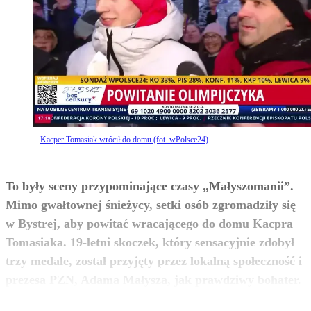
Kacper Tomasiak wrócił do domu (fot. wPolsce24)
To były sceny przypominające czasy „Małyszomanii”.
Mimo gwałtownej śnieżycy, setki osób zgromadziły się
w Bystrej, aby powitać wracającego do domu Kacpra
Tomasiaka. 19-letni skoczek, który sensacyjnie zdobył
trzy medale, został przyjęty przez lokalną społeczność i
zobacz więcej
prezesa PZN, Adama Małysza, jak prawdziwy bohater.