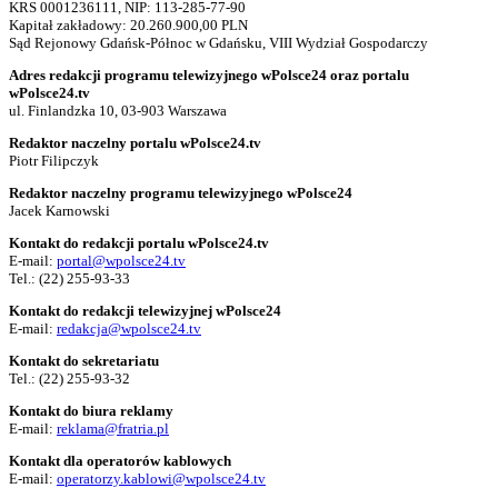
KRS 0001236111, NIP: 113-285-77-90
Kapitał zakładowy: 20.260.900,00 PLN
Sąd Rejonowy Gdańsk-Północ w Gdańsku, VIII Wydział Gospodarczy
Adres redakcji programu telewizyjnego wPolsce24 oraz portalu
wPolsce24.tv
ul. Finlandzka 10, 03-903 Warszawa
Redaktor naczelny portalu wPolsce24.tv
Piotr Filipczyk
Redaktor naczelny programu telewizyjnego wPolsce24
Jacek Karnowski
Kontakt do redakcji portalu wPolsce24.tv
E-mail:
portal@wpolsce24.tv
Tel.:
(22) 255-93-33
Kontakt do redakcji telewizyjnej wPolsce24
E-mail:
redakcja@wpolsce24.tv
Kontakt do sekretariatu
Tel.:
(22) 255-93-32
Kontakt do biura reklamy
E-mail:
reklama@fratria.pl
Kontakt dla operatorów kablowych
E-mail:
operatorzy.kablowi@wpolsce24.tv