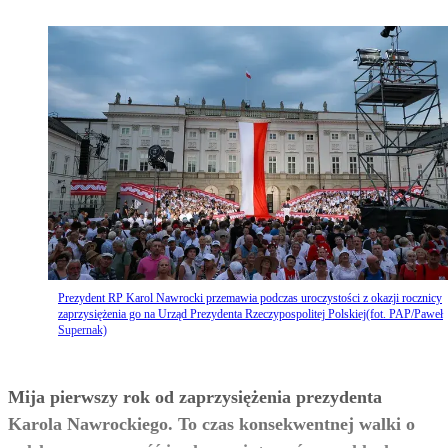
Prezydent RP Karol Nawrocki przemawia podczas uroczystości z okazji rocznicy
zaprzysiężenia go na Urząd Prezydenta Rzeczypospolitej Polskiej(fot. PAP/Paweł
Supernak)
Mija pierwszy rok od zaprzysiężenia prezydenta
Karola Nawrockiego. To czas konsekwentnej walki o