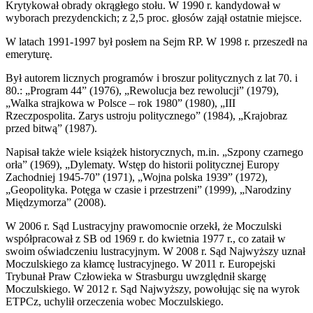
Krytykował obrady okrągłego stołu. W 1990 r. kandydował w
wyborach prezydenckich; z 2,5 proc. głosów zajął ostatnie miejsce.
W latach 1991-1997 był posłem na Sejm RP. W 1998 r. przeszedł na
emeryturę.
Był autorem licznych programów i broszur politycznych z lat 70. i
80.: „Program 44” (1976), „Rewolucja bez rewolucji” (1979),
„Walka strajkowa w Polsce – rok 1980” (1980), „III
Rzeczpospolita. Zarys ustroju politycznego” (1984), „Krajobraz
przed bitwą” (1987).
Napisał także wiele książek historycznych, m.in. „Szpony czarnego
orła” (1969), „Dylematy. Wstęp do historii politycznej Europy
Zachodniej 1945-70” (1971), „Wojna polska 1939” (1972),
„Geopolityka. Potęga w czasie i przestrzeni” (1999), „Narodziny
Międzymorza” (2008).
W 2006 r. Sąd Lustracyjny prawomocnie orzekł, że Moczulski
współpracował z SB od 1969 r. do kwietnia 1977 r., co zataił w
swoim oświadczeniu lustracyjnym. W 2008 r. Sąd Najwyższy uznał
Moczulskiego za kłamcę lustracyjnego. W 2011 r. Europejski
Trybunał Praw Człowieka w Strasburgu uwzględnił skargę
Moczulskiego. W 2012 r. Sąd Najwyższy, powołując się na wyrok
ETPCz, uchylił orzeczenia wobec Moczulskiego.