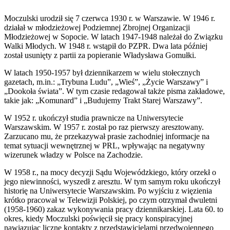
Moczulski urodził się 7 czerwca 1930 r. w Warszawie. W 1946 r.
działał w młodzieżowej Podziemnej Zbrojnej Organizacji
Młodzieżowej w Sopocie. W latach 1947-1948 należał do Związku
Walki Młodych. W 1948 r. wstąpił do PZPR. Dwa lata później
został usunięty z partii za popieranie Władysława Gomułki.
W latach 1950-1957 był dziennikarzem w wielu stołecznych
gazetach, m.in.: „Trybuna Ludu”, „Wieś”, „Życie Warszawy” i
„Dookoła świata”. W tym czasie redagował także pisma zakładowe,
takie jak: „Komunard” i „Budujemy Trakt Starej Warszawy”.
W 1952 r. ukończył studia prawnicze na Uniwersytecie
Warszawskim. W 1957 r. został po raz pierwszy aresztowany.
Zarzucano mu, że przekazywał prasie zachodniej informacje na
temat sytuacji wewnętrznej w PRL, wpływając na negatywny
wizerunek władzy w Polsce na Zachodzie.
W 1958 r., na mocy decyzji Sądu Wojewódzkiego, który orzekł o
jego niewinności, wyszedł z aresztu. W tym samym roku ukończył
historię na Uniwersytecie Warszawskim. Po wyjściu z więzienia
krótko pracował w Telewizji Polskiej, po czym otrzymał dwuletni
(1958-1960) zakaz wykonywania pracy dziennikarskiej. Lata 60. to
okres, kiedy Moczulski poświęcił się pracy konspiracyjnej
nawiązując liczne kontakty z przedstawicielami przedwojennego