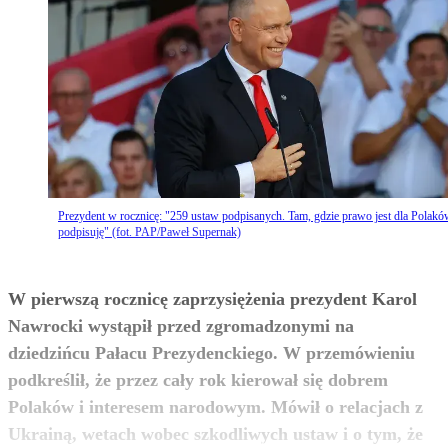
Prezydent w rocznicę: "259 ustaw podpisanych. Tam, gdzie prawo jest dla Polakó
podpisuję" (fot. PAP/Paweł Supernak)
W pierwszą rocznicę zaprzysiężenia prezydent Karol
Nawrocki wystąpił przed zgromadzonymi na
dziedzińcu Pałacu Prezydenckiego. W przemówieniu
podkreślił, że przez cały rok kierował się dobrem
Polaków i interesem narodowym. Mówił o relacjach z
Ukrainą, wetach wobec szkodliwych ustaw i o tym, że
zobacz więcej