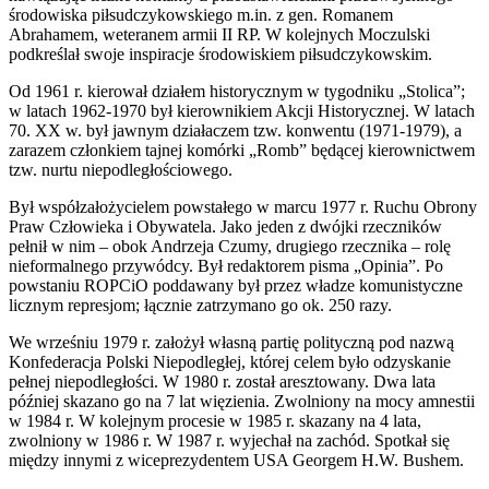
środowiska piłsudczykowskiego m.in. z gen. Romanem
Abrahamem, weteranem armii II RP. W kolejnych Moczulski
podkreślał swoje inspiracje środowiskiem piłsudczykowskim.
Od 1961 r. kierował działem historycznym w tygodniku „Stolica”;
w latach 1962-1970 był kierownikiem Akcji Historycznej. W latach
70. XX w. był jawnym działaczem tzw. konwentu (1971-1979), a
zarazem członkiem tajnej komórki „Romb” będącej kierownictwem
tzw. nurtu niepodległościowego.
Był współzałożycielem powstałego w marcu 1977 r. Ruchu Obrony
Praw Człowieka i Obywatela. Jako jeden z dwójki rzeczników
pełnił w nim – obok Andrzeja Czumy, drugiego rzecznika – rolę
nieformalnego przywódcy. Był redaktorem pisma „Opinia”. Po
powstaniu ROPCiO poddawany był przez władze komunistyczne
licznym represjom; łącznie zatrzymano go ok. 250 razy.
We wrześniu 1979 r. założył własną partię polityczną pod nazwą
Konfederacja Polski Niepodległej, której celem było odzyskanie
pełnej niepodległości. W 1980 r. został aresztowany. Dwa lata
później skazano go na 7 lat więzienia. Zwolniony na mocy amnestii
w 1984 r. W kolejnym procesie w 1985 r. skazany na 4 lata,
zwolniony w 1986 r. W 1987 r. wyjechał na zachód. Spotkał się
między innymi z wiceprezydentem USA Georgem H.W. Bushem.