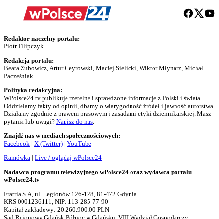
Redaktor naczelny portalu:
Piotr Filipczyk
Redakcja portalu:
Beata Zubowicz, Artur Ceyrowski, Maciej Sielicki, Wiktor Młynarz, Michał
Pacześniak
Polityka redakcyjna:
WPolsce24.tv publikuje rzetelne i sprawdzone informacje z Polski i świata.
Oddzielamy fakty od opinii, dbamy o wiarygodność źródeł i jawność autorstwa.
Działamy zgodnie z prawem prasowym i zasadami etyki dziennikarskiej. Masz
pytania lub uwagi?
Napisz do nas
.
Znajdź nas w mediach społecznościowych:
Facebook
|
X (Twitter)
|
YouTube
Ramówka
|
Live / oglądaj wPolsce24
Nadawca programu telewizyjnego wPolsce24 oraz wydawca portalu
wPolsce24.tv
Fratria S.A, ul. Legionów 126-128, 81-472 Gdynia
KRS 0001236111, NIP: 113-285-77-90
Kapitał zakładowy: 20.260.900,00 PLN
Sąd Rejonowy Gdańsk-Północ w Gdańsku, VIII Wydział Gospodarczy