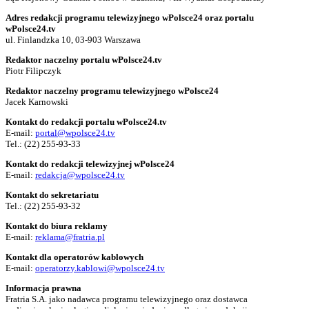
Adres redakcji programu telewizyjnego wPolsce24 oraz portalu
wPolsce24.tv
ul. Finlandzka 10, 03-903 Warszawa
Redaktor naczelny portalu wPolsce24.tv
Piotr Filipczyk
Redaktor naczelny programu telewizyjnego wPolsce24
Jacek Karnowski
Kontakt do redakcji portalu wPolsce24.tv
E-mail:
portal@wpolsce24.tv
Tel.:
(22) 255-93-33
Kontakt do redakcji telewizyjnej wPolsce24
E-mail:
redakcja@wpolsce24.tv
Kontakt do sekretariatu
Tel.:
(22) 255-93-32
Kontakt do biura reklamy
E-mail:
reklama@fratria.pl
Kontakt dla operatorów kablowych
E-mail:
operatorzy.kablowi@wpolsce24.tv
Informacja prawna
Fratria S.A. jako nadawca programu telewizyjnego oraz dostawca