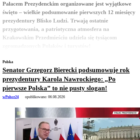
Pałacem Prezydenckim organizowane jest wyjątkowe
święto – wielkie podsumowanie pierwszych 12 miesięcy
prezydentury Blisko Ludzi. Trwają ostatnie
przygotowania, a patriotyczna atmosfera na
Krakowskim Przedmieściu udziela się tysiącom
zobacz więcej
zgromadzonych Polaków i turystów!
Polska
Senator Grzegorz Bierecki podsumowuje rok
prezydentury Karola Nawrockiego: „Po
pierwsze Polska” to nie pusty slogan!
wPolsce24
opublikowano:
06.08.2026