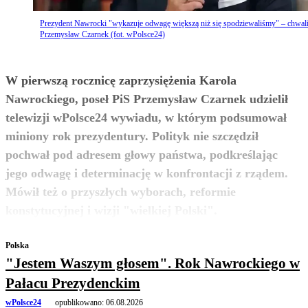
Prezydent Nawrocki "wykazuje odwagę większą niż się spodziewaliśmy" – chwal
Przemysław Czarnek (fot. wPolsce24)
W pierwszą rocznicę zaprzysiężenia Karola
Nawrockiego, poseł PiS Przemysław Czarnek udzielił
telewizji wPolsce24 wywiadu, w którym podsumował
miniony rok prezydentury. Polityk nie szczędził
pochwał pod adresem głowy państwa, podkreślając
jego odwagę i determinację w konfrontacji z rządem.
Mówił też o przyszłych wyborach, reformie
zobacz więcej
konstytucyjnej i wizji "wielkiej Polski".
Polska
"Jestem Waszym głosem". Rok Nawrockiego w
Pałacu Prezydenckim
wPolsce24
opublikowano:
06.08.2026