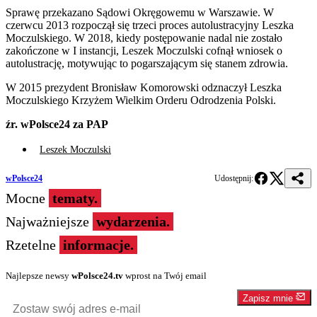
Sprawę przekazano Sądowi Okręgowemu w Warszawie. W
czerwcu 2013 rozpoczął się trzeci proces autolustracyjny Leszka
Moczulskiego. W 2018, kiedy postępowanie nadal nie zostało
zakończone w I instancji, Leszek Moczulski cofnął wniosek o
autolustrację, motywując to pogarszającym się stanem zdrowia.
W 2015 prezydent Bronisław Komorowski odznaczył Leszka
Moczulskiego Krzyżem Wielkim Orderu Odrodzenia Polski.
źr. wPolsce24 za PAP
Leszek Moczulski
wPolsce24
Udostępnij:
Mocne
tematy.
Najważniejsze
wydarzenia.
Rzetelne
informacje.
Najlepsze newsy
wPolsce24.tv
wprost na Twój email
Zapisz mnie