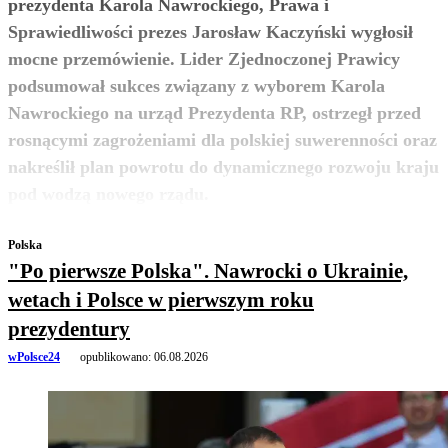
prezydenta Karola Nawrockiego, Prawa i
Sprawiedliwości prezes Jarosław Kaczyński wygłosił
mocne przemówienie. Lider Zjednoczonej Prawicy
podsumował sukces związany z wyborem Karola
Nawrockiego na urząd Prezydenta RP, ostrzegł przed
rosnącymi zagrożeniami dla polskiej suwerenności oraz
nakreślił plan powrotu do dynamicznego rozwoju kraju
zobacz więcej
pod wodzą nowego rządu.
Polska
"Po pierwsze Polska". Nawrocki o Ukrainie,
wetach i Polsce w pierwszym roku
prezydentury
wPolsce24
opublikowano:
06.08.2026