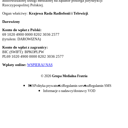
audiowizualnej usługi medialnej na żądanie podlega jurysdykcji
Rzeczypospolitej Polskiej.
Organ właściwy:
Krajowa Rada Radiofonii i Telewizji
.
Darowizny
Konto do wpłat z Polski:
69 1020 4900 0000 8202 3036 2577
(tytułem: DAROWIZNA)
Konto do wpłat z zagranicy:
BIC (SWIFT): BPKOPLPW
PL69 1020 4900 0000 8202 3036 2577
Wpłaty online:
WSPIERAJ NAS
© 2026
Grupa Medialna Fratria
RSS
Polityka prywatności
Regulamin serwisu
Regulamin SMS
Informacje o nadawcy/dostawcy VOD