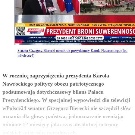
Senator Grzegorz Bierecki ocenił rok prezydentury Karola Nawrockiego (fot.
wPolsce24)
W rocznicę zaprzysiężenia prezydenta Karola
Nawrockiego politycy obozu patriotycznego
podsumowują dotychczasowy bilans Pałacu
Prezydenckiego. W specjalnej wypowiedzi dla telewizji
wPolsce24 senator Grzegorz Bierecki nie szczędził słów
uznania dla głowy państwa, jednoznacznie oceniając
minione 12 miesięcy jako czas absolutnej ochrony
zobacz więcej
polskich interesów narodowych.