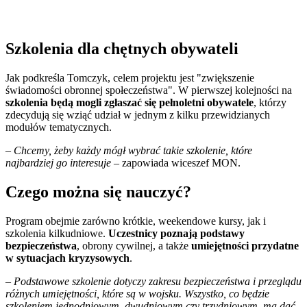
Szkolenia dla chętnych obywateli
Jak podkreśla Tomczyk, celem projektu jest "zwiększenie
świadomości obronnej społeczeństwa". W pierwszej kolejności na
szkolenia będą mogli zgłaszać się pełnoletni obywatele
, którzy
zdecydują się wziąć udział w jednym z kilku przewidzianych
modułów tematycznych.
– Chcemy, żeby każdy mógł wybrać takie szkolenie, które
najbardziej go interesuje
– zapowiada wiceszef MON.
Czego można się nauczyć?
Program obejmie zarówno krótkie, weekendowe kursy, jak i
szkolenia kilkudniowe.
Uczestnicy poznają podstawy
bezpieczeństwa
, obrony cywilnej, a także
umiejętności przydatne
w sytuacjach kryzysowych
.
– Podstawowe szkolenie dotyczy zakresu bezpieczeństwa i przeglądu
różnych umiejętności, które są w wojsku. Wszystko, co będzie
szkoleniem jednodniowym, dwudniowym czy trzydniowym, ma dać