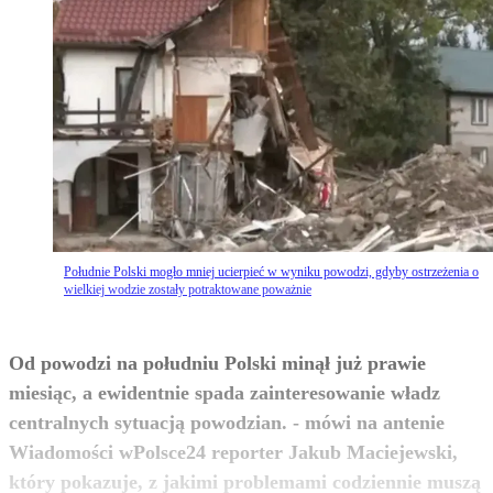
Południe Polski mogło mniej ucierpieć w wyniku powodzi, gdyby ostrzeżenia o
wielkiej wodzie zostały potraktowane poważnie
Od powodzi na południu Polski minął już prawie
miesiąc, a ewidentnie spada zainteresowanie władz
centralnych sytuacją powodzian. - mówi na antenie
Wiadomości wPolsce24 reporter Jakub Maciejewski,
który pokazuje, z jakimi problemami codziennie muszą