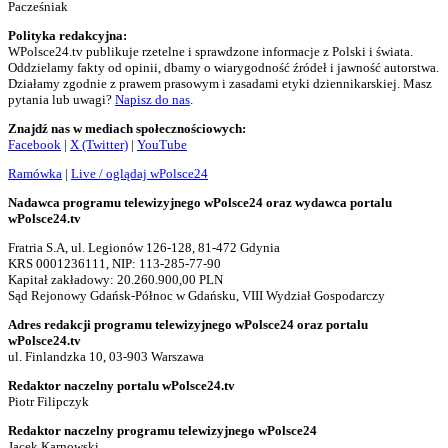
Pacześniak
Polityka redakcyjna:
WPolsce24.tv publikuje rzetelne i sprawdzone informacje z Polski i świata.
Oddzielamy fakty od opinii, dbamy o wiarygodność źródeł i jawność autorstwa.
Działamy zgodnie z prawem prasowym i zasadami etyki dziennikarskiej. Masz
pytania lub uwagi?
Napisz do nas
.
Znajdź nas w mediach społecznościowych:
Facebook
|
X (Twitter)
|
YouTube
Ramówka
|
Live / oglądaj wPolsce24
Nadawca programu telewizyjnego wPolsce24 oraz wydawca portalu
wPolsce24.tv
Fratria S.A, ul. Legionów 126-128, 81-472 Gdynia
KRS 0001236111, NIP: 113-285-77-90
Kapitał zakładowy: 20.260.900,00 PLN
Sąd Rejonowy Gdańsk-Północ w Gdańsku, VIII Wydział Gospodarczy
Adres redakcji programu telewizyjnego wPolsce24 oraz portalu
wPolsce24.tv
ul. Finlandzka 10, 03-903 Warszawa
Redaktor naczelny portalu wPolsce24.tv
Piotr Filipczyk
Redaktor naczelny programu telewizyjnego wPolsce24
Jacek Karnowski