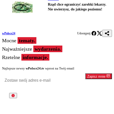
Rząd chce ograniczyć zarobki lekarzy.
Nie uwierzysz, do jakiego poziomu!
wPolsce24
Udostępnij:
Mocne
tematy.
Najważniejsze
wydarzenia.
Rzetelne
informacje.
Najlepsze newsy
wPolsce24.tv
wprost na Twój email
Zapisz mnie