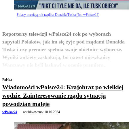
Polacy oceniają rok rządów Donalda Tuska (fot. wPolsce24)
Reporterzy telewizji wPolsce24 rok po wyborach
zapytali Polaków, jak im się żyje pod rządami Donalda
Tuska i czy premier spełnia swoje obietnice wyborcze.
Wyniki ankiety zaskakują, bo nawet mieszkańcy
zobacz więcej
Warszawy nie byli łaskawi w ocenie premiera.
Polska
Wiadomości wPolsce24: Krajobraz po wielkiej
wodzie. Zainteresowanie rządu sytuacją
powodzian maleje
wPolsce24
opublikowano:
10.10.2024