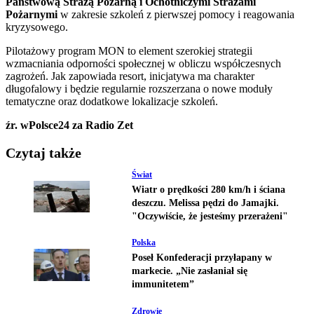
Państwową Strażą Pożarną i Ochotniczymi Strażami
Pożarnymi
w zakresie szkoleń z pierwszej pomocy i reagowania
kryzysowego.
Pilotażowy program MON to element szerokiej strategii
wzmacniania odporności społecznej w obliczu współczesnych
zagrożeń. Jak zapowiada resort, inicjatywa ma charakter
długofalowy i będzie regularnie rozszerzana o nowe moduły
tematyczne oraz dodatkowe lokalizacje szkoleń.
źr. wPolsce24 za Radio Zet
Czytaj także
Świat
Wiatr o prędkości 280 km/h i ściana
deszczu. Melissa pędzi do Jamajki.
"Oczywiście, że jesteśmy przerażeni"
Polska
Poseł Konfederacji przyłapany w
markecie. „Nie zasłaniał się
immunitetem”
Zdrowie