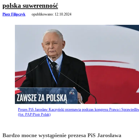
polska suwerenność
Piotr Filipczyk
opublikowano:
12.10.2024
Prezes PiS Jarosław Kaczyński przemawia podczas kongresu Prawa i Sprawiedli
(fot. PAP/Piotr Polak)
Bardzo mocne wystąpienie prezesa PiS Jarosława