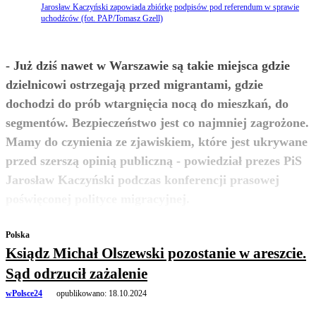
Jarosław Kaczyński zapowiada zbiórkę podpisów pod referendum w sprawie
uchodźców (fot. PAP/Tomasz Gzell)
- Już dziś nawet w Warszawie są takie miejsca gdzie
dzielnicowi ostrzegają przed migrantami, gdzie
dochodzi do prób wtargnięcia nocą do mieszkań, do
segmentów. Bezpieczeństwo jest co najmniej zagrożone.
Mamy do czynienia ze zjawiskiem, które jest ukrywane
przed szerszą opinią publiczną - powiedział prezes PiS
Jarosław Kaczyński podczas konferencji prasowej
zobacz więcej
poświęconej polityce migracyjnej.
Polska
Ksiądz Michał Olszewski pozostanie w areszcie.
Sąd odrzucił zażalenie
wPolsce24
opublikowano:
18.10.2024