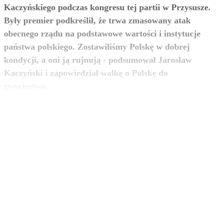
Kaczyńskiego podczas kongresu tej partii w Przysusze.
Były premier podkreślił, że trwa zmasowany atak
obecnego rządu na podstawowe wartości i instytucje
państwa polskiego. Zostawiliśmy Polskę w dobrej
kondycji, a oni ją rujnują - podsumował Jarosław
Kaczyński i zapowiedział walkę o Polskę do
zobacz więcej
zwycięstwa.