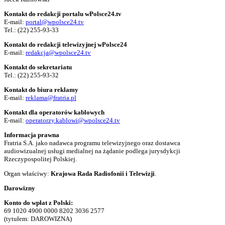
Kontakt do redakcji portalu wPolsce24.tv
E-mail:
portal@wpolsce24.tv
Tel.:
(22) 255-93-33
Kontakt do redakcji telewizyjnej wPolsce24
E-mail:
redakcja@wpolsce24.tv
Kontakt do sekretariatu
Tel.:
(22) 255-93-32
Kontakt do biura reklamy
E-mail:
reklama@fratria.pl
Kontakt dla operatorów kablowych
E-mail:
operatorzy.kablowi@wpolsce24.tv
Informacja prawna
Fratria S.A. jako nadawca programu telewizyjnego oraz dostawca
audiowizualnej usługi medialnej na żądanie podlega jurysdykcji
Rzeczypospolitej Polskiej.
Organ właściwy:
Krajowa Rada Radiofonii i Telewizji
.
Darowizny
Konto do wpłat z Polski:
69 1020 4900 0000 8202 3036 2577
(tytułem: DAROWIZNA)