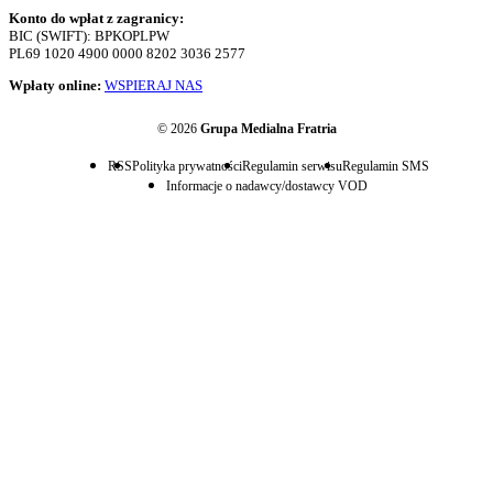
Konto do wpłat z zagranicy:
BIC (SWIFT): BPKOPLPW
PL69 1020 4900 0000 8202 3036 2577
Wpłaty online:
WSPIERAJ NAS
© 2026
Grupa Medialna Fratria
RSS
Polityka prywatności
Regulamin serwisu
Regulamin SMS
Informacje o nadawcy/dostawcy VOD