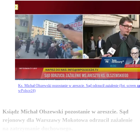
Ks. Michał Olszewski pozostanie w areszcie. Sąd odrzucił zażalenie (fot. screen za
wPolsce24)
Ksiądz Michał Olszewski pozostanie w areszcie. Sąd
rejonowy dla Warszawy Mokotowa odrzucił zażalenie
zobacz więcej
na zatrzymanie duchownego.