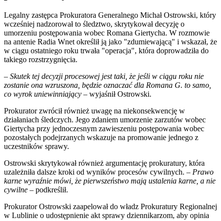
Legalny zastępca Prokuratora Generalnego Michał Ostrowski, który
wcześniej nadzorował to śledztwo, skrytykował decyzję o
umorzeniu postępowania wobec Romana Giertycha. W rozmowie
na antenie Radia Wnet określił ją jako "zdumiewającą" i wskazał, że
w ciągu ostatniego roku trwała "operacja", która doprowadziła do
takiego rozstrzygnięcia.
– Skutek tej decyzji procesowej jest taki, że jeśli w ciągu roku nie
zostanie ona wzruszona, będzie oznaczać dla Romana G. to samo,
co wyrok uniewinniający –
wyjaśnił Ostrowski.
Prokurator zwrócił również uwagę na niekonsekwencję w
działaniach śledczych. Jego zdaniem umorzenie zarzutów wobec
Giertycha przy jednoczesnym zawieszeniu postępowania wobec
pozostałych podejrzanych wskazuje na promowanie jednego z
uczestników sprawy.
Ostrowski skrytykował również argumentację prokuratury, która
uzależniła dalsze kroki od wyników procesów cywilnych.
– Prawo
karne wyraźnie mówi, że pierwszeństwo mają ustalenia karne, a nie
cywilne
– podkreślił.
Prokurator Ostrowski zaapelował do władz Prokuratury Regionalnej
w Lublinie o udostępnienie akt sprawy dziennikarzom, aby opinia