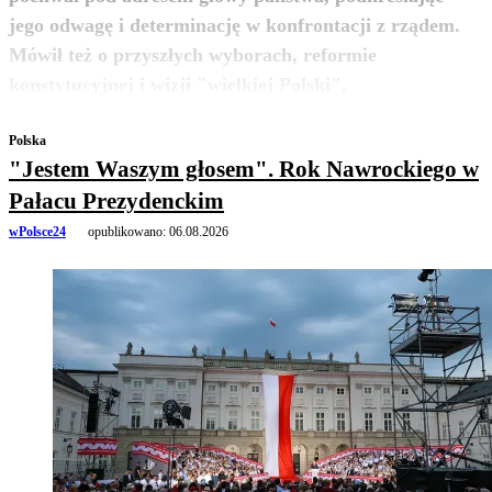
jego odwagę i determinację w konfrontacji z rządem.
Mówił też o przyszłych wyborach, reformie
zobacz więcej
konstytucyjnej i wizji "wielkiej Polski".
Polska
"Jestem Waszym głosem". Rok Nawrockiego w
Pałacu Prezydenckim
wPolsce24
opublikowano:
06.08.2026