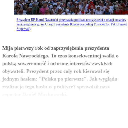
Prezydent RP Karol Nawrocki przemawia podczas uroczystości z okazji rocznicy
zaprzysiężenia go na Urząd Prezydenta Rzeczypospolitej Polskiej(fot. PAP/Paweł
Supernak)
Mija pierwszy rok od zaprzysiężenia prezydenta
Karola Nawrockiego. To czas konsekwentnej walki o
polską suwerenność i ochronę interesów zwykłych
obywateli. Prezydent przez cały rok kierował się
jednym hasłem: "Polska po pierwsze". Jak wygląda
realizacja tego hasła w praktyce? sprawdził nasz
zobacz więcej
reporter Daniel Machnowski.