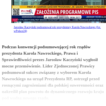
Jarosław Kaczyński podsumował rok prezydentury Karola Nawrockiego (fot.
wPolsce24)
Podczas konwencji podsumowującej rok rządów
prezydenta Karola Nawrockiego, Prawa i
Sprawiedliwości prezes Jarosław Kaczyński wygłosił
mocne przemówienie. Lider Zjednoczonej Prawicy
podsumował sukces związany z wyborem Karola
Nawrockiego na urząd Prezydenta RP, ostrzegł przed
rosnącymi zagrożeniami dla polskiej suwerenności oraz
nakreślił plan powrotu do dynamicznego rozwoju kraju
zobacz więcej
pod wodzą nowego rządu.