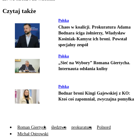
Czytaj także
Polska
Chaos w koalicji. Prokuratura Adama
Bodnara ściga żołnierzy, Władysław
Kosiniak-Kamysz ich broni. Powstał
specjalny zespół
Polska
„Sieć na Wybory” Romana Giertycha.
Internauta odsłania kulisy
Polska
Bodnar broni Kingi Gajewskiej z KO:
Ktoś coś zapomniał, zwyczajna pomyłka
Roman Giertych
śledztwo
prokuratura
Polnord
Michał Ostrowski