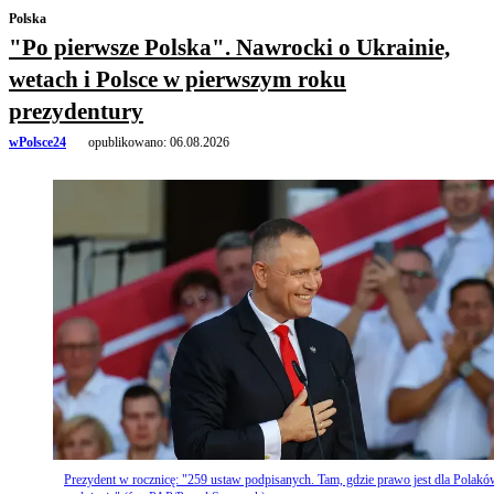
Polska
"Po pierwsze Polska". Nawrocki o Ukrainie,
wetach i Polsce w pierwszym roku
prezydentury
wPolsce24
opublikowano:
06.08.2026
Prezydent w rocznicę: "259 ustaw podpisanych. Tam, gdzie prawo jest dla Polakó