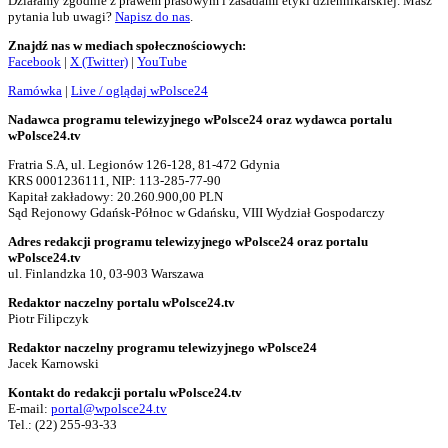
Działamy zgodnie z prawem prasowym i zasadami etyki dziennikarskiej. Masz
pytania lub uwagi?
Napisz do nas
.
Znajdź nas w mediach społecznościowych:
Facebook
|
X (Twitter)
|
YouTube
Ramówka
|
Live / oglądaj wPolsce24
Nadawca programu telewizyjnego wPolsce24 oraz wydawca portalu
wPolsce24.tv
Fratria S.A, ul. Legionów 126-128, 81-472 Gdynia
KRS 0001236111, NIP: 113-285-77-90
Kapitał zakładowy: 20.260.900,00 PLN
Sąd Rejonowy Gdańsk-Północ w Gdańsku, VIII Wydział Gospodarczy
Adres redakcji programu telewizyjnego wPolsce24 oraz portalu
wPolsce24.tv
ul. Finlandzka 10, 03-903 Warszawa
Redaktor naczelny portalu wPolsce24.tv
Piotr Filipczyk
Redaktor naczelny programu telewizyjnego wPolsce24
Jacek Karnowski
Kontakt do redakcji portalu wPolsce24.tv
E-mail:
portal@wpolsce24.tv
Tel.:
(22) 255-93-33