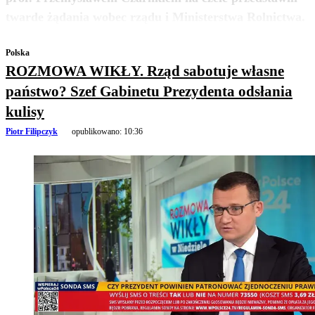
zobacz więcej
twarde żądania wobec rządu i Ministerstwa Rolnictwa.
Polska
ROZMOWA WIKŁY. Rząd sabotuje własne
państwo? Szef Gabinetu Prezydenta odsłania
kulisy
Piotr Filipczyk
opublikowano:
10:36