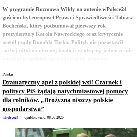
W programie Rozmowa Wikły na antenie wPolsce24
gościem był europoseł Prawa i Sprawiedliwości Tobiasz
Bocheński, który podsumował pierwszy rok
prezydentury Karola Nawrockiego oraz krytycznie
ocenił rządy Donalda Tuska. Polityk nie pozostawił
suchej nitki na obecnej koalicji rządzącej, jednocześnie
zobacz więcej
wyrażając nadzieję na zjednoczenie prawicy.
Polska
Dramatyczny apel z polskiej wsi! Czarnek i
politycy PiS żądają natychmiastowej pomocy
dla rolników. „Drożyzna niszczy polskie
gospodarstwa”
wPolsce24
opublikowano:
08.08.2026