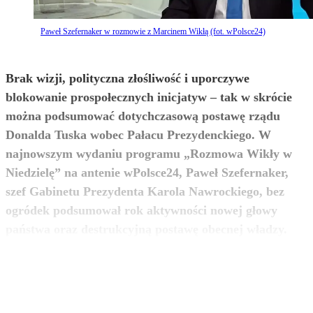
Paweł Szefernaker w rozmowie z Marcinem Wikłą (fot. wPolsce24)
Brak wizji, polityczna złośliwość i uporczywe
blokowanie prospołecznych inicjatyw – tak w skrócie
można podsumować dotychczasową postawę rządu
Donalda Tuska wobec Pałacu Prezydenckiego. W
najnowszym wydaniu programu „Rozmowa Wikły w
Niedzielę” na antenie wPolsce24, Paweł Szefernaker,
szef Gabinetu Prezydenta Karola Nawrockiego, bez
ogródek podsumował rok aktywności nowej głowy
zobacz więcej
państwa oraz destrukcyjną postawę obecnej władzy.