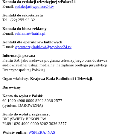
Kontakt do redakcji telewizyjnej wPolsce24
E-mail:
redakcja@wpolsce24.tv
Kontakt do sekretariatu
Tel.:
(22) 255-93-32
Kontakt do biura reklamy
E-mail:
reklama@fratria.pl
Kontakt dla operatorów kablowych
E-mail:
operatorzy.kablowi@wpolsce24.tv
Informacja prawna
Fratria S.A. jako nadawca programu telewizyjnego oraz dostawca
audiowizualnej usługi medialnej na żądanie podlega jurysdykcji
Rzeczypospolitej Polskiej.
Organ właściwy:
Krajowa Rada Radiofonii i Telewizji
.
Darowizny
Konto do wpłat z Polski:
69 1020 4900 0000 8202 3036 2577
(tytułem: DAROWIZNA)
Konto do wpłat z zagranicy:
BIC (SWIFT): BPKOPLPW
PL69 1020 4900 0000 8202 3036 2577
Wpłaty online:
WSPIERAJ NAS