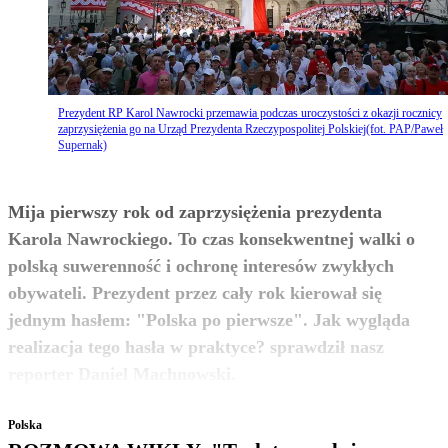
Prezydent RP Karol Nawrocki przemawia podczas uroczystości z okazji rocznicy
zaprzysiężenia go na Urząd Prezydenta Rzeczypospolitej Polskiej(fot. PAP/Paweł
Supernak)
Mija pierwszy rok od zaprzysiężenia prezydenta
Karola Nawrockiego. To czas konsekwentnej walki o
polską suwerenność i ochronę interesów zwykłych
obywateli. Prezydent przez cały rok kierował się
jednym hasłem: "Polska po pierwsze". Jak wygląda
realizacja tego hasła w praktyce? sprawdził nasz
zobacz więcej
reporter Daniel Machnowski.
Polska