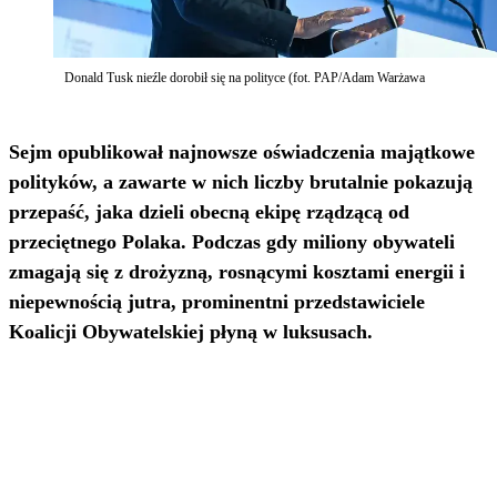
Donald Tusk nieźle dorobił się na polityce (fot. PAP/Adam Warżawa
Sejm opublikował najnowsze oświadczenia majątkowe
polityków, a zawarte w nich liczby brutalnie pokazują
przepaść, jaka dzieli obecną ekipę rządzącą od
przeciętnego Polaka. Podczas gdy miliony obywateli
zmagają się z drożyzną, rosnącymi kosztami energii i
niepewnością jutra, prominentni przedstawiciele
Koalicji Obywatelskiej płyną w luksusach.