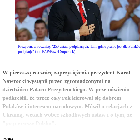
Prezydent w rocznicę: "259 ustaw podpisanych. Tam, gdzie prawo jest dla Polakó
podpisuję" (fot. PAP/Paweł Supernak)
W pierwszą rocznicę zaprzysiężenia prezydent Karol
Nawrocki wystąpił przed zgromadzonymi na
dziedzińcu Pałacu Prezydenckiego. W przemówieniu
podkreślił, że przez cały rok kierował się dobrem
Polaków i interesem narodowym. Mówił o relacjach z
Ukrainą, wetach wobec szkodliwych ustaw i o tym, że
zobacz więcej
"po pierwsze Polska".
Polska