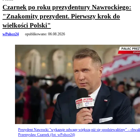
Czarnek po roku prezydentury Nawrockiego:
"Znakomity prezydent. Pierwszy krok do
wielkości Polski"
wPolsce24
opublikowano:
06.08.2026
Prezydent Nawrocki "wykazuje odwagę większą niż się spodziewaliśmy" – chwal
Przemysław Czarnek (fot. wPolsce24)