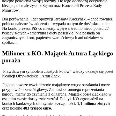
kolejne pokolenia swojej rodziny. Do tego dochodzą oczywiście
bieżące, niemałe zyski z Sejmu oraz Kancelarii Prezesa Rady
Ministrów.
Dla porównania, lider opozycji Jarosław Kaczyński – choć również
pobiera należne świadczenia – wypada na tym tle dość skromnie.
Na konto prezesa PiS co miesiąc wpływa średnio nieco ponad 27
tysięcy złotych - emerytura i diety poselskie. Nie posiada on
zagranicznych kont, papierów wartościowych ani udziałów w
spółkach.
Milioner z KO. Majątek Artura Łąckiego
poraża
Prawdziwym symbolem „tłustych kotów” władzy okazuje się poseł
Koalicji Obywatelskiej, Artur Łącki.
Jego najnowsze oświadczenie majątkowe wręcz oszałamia i może
przyprawić o zawrót głowy. Zamiast skromnego reprezentanta
narodu, mamy do czynienia z oligarchą. Majątek posła Łąckiego w
ostatnim czasie drastycznie wzrósł. Polityk KO zgromadził na
kontach bankowych olbrzymie oszczędności:
1,1 miliona złotych
oraz kolejne
483 tysiące euro
.