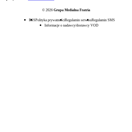
© 2026
Grupa Medialna Fratria
RSS
Polityka prywatności
Regulamin serwisu
Regulamin SMS
Informacje o nadawcy/dostawcy VOD