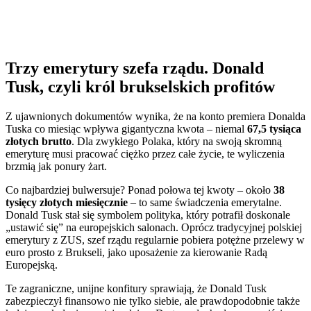
Trzy emerytury szefa rządu. Donald
Tusk, czyli król brukselskich profitów
Z ujawnionych dokumentów wynika, że na konto premiera Donalda
Tuska co miesiąc wpływa gigantyczna kwota – niemal
67,5 tysiąca
złotych brutto
. Dla zwykłego Polaka, który na swoją skromną
emeryturę musi pracować ciężko przez całe życie, te wyliczenia
brzmią jak ponury żart.
Co najbardziej bulwersuje? Ponad połowa tej kwoty – około
38
tysięcy złotych miesięcznie
– to same świadczenia emerytalne.
Donald Tusk stał się symbolem polityka, który potrafił doskonale
„ustawić się” na europejskich salonach. Oprócz tradycyjnej polskiej
emerytury z ZUS, szef rządu regularnie pobiera potężne przelewy w
euro prosto z Brukseli, jako uposażenie za kierowanie Radą
Europejską.
Te zagraniczne, unijne konfitury sprawiają, że Donald Tusk
zabezpieczył finansowo nie tylko siebie, ale prawdopodobnie także