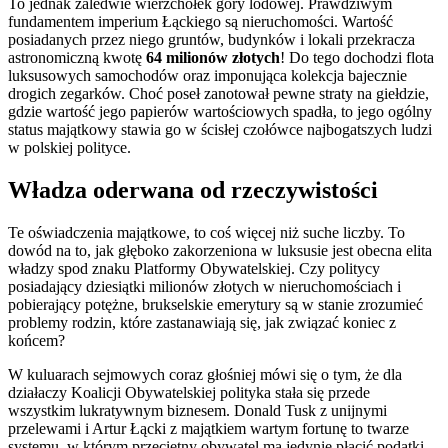
To jednak zaledwie wierzchołek góry lodowej. Prawdziwym
fundamentem imperium Łąckiego są nieruchomości. Wartość
posiadanych przez niego gruntów, budynków i lokali przekracza
astronomiczną kwotę
64 milionów złotych
! Do tego dochodzi flota
luksusowych samochodów oraz imponująca kolekcja bajecznie
drogich zegarków. Choć poseł zanotował pewne straty na giełdzie,
gdzie wartość jego papierów wartościowych spadła, to jego ogólny
status majątkowy stawia go w ścisłej czołówce najbogatszych ludzi
w polskiej polityce.
Władza oderwana od rzeczywistości
Te oświadczenia majątkowe, to coś więcej niż suche liczby. To
dowód na to, jak głęboko zakorzeniona w luksusie jest obecna elita
władzy spod znaku Platformy Obywatelskiej. Czy politycy
posiadający dziesiątki milionów złotych w nieruchomościach i
pobierający potężne, brukselskie emerytury są w stanie zrozumieć
problemy rodzin, które zastanawiają się, jak związać koniec z
końcem?
W kuluarach sejmowych coraz głośniej mówi się o tym, że dla
działaczy Koalicji Obywatelskiej polityka stała się przede
wszystkim lukratywnym biznesem. Donald Tusk z unijnymi
przelewami i Artur Łącki z majątkiem wartym fortunę to twarze
systemu, w którym przeciętny obywatel ma jedynie płacić podatki