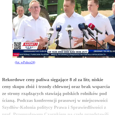
(fot. wPolsce24)
Rekordowe ceny paliwa sięgające 8 zł za litr, niskie
ceny skupu zbóż i trzody chlewnej oraz brak wsparcia
ze strony rządzących stawiają polskich rolników pod
ścianą. Podczas konferencji prasowej w miejscowości
Szydłów-Kolonia politycy Prawa i Sprawiedliwości z
prof. Przemysławem Czarnkiem na czele przedstawili