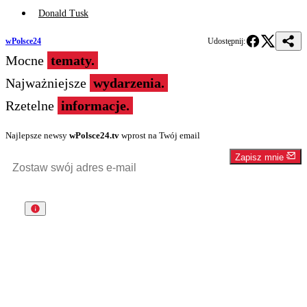
Donald Tusk
wPolsce24
Udostępnij:
Mocne
tematy.
Najważniejsze
wydarzenia.
Rzetelne
informacje.
Najlepsze newsy
wPolsce24.tv
wprost na Twój email
Zapisz mnie