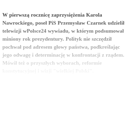
W pierwszą rocznicę zaprzysiężenia Karola
Nawrockiego, poseł PiS Przemysław Czarnek udzielił
telewizji wPolsce24 wywiadu, w którym podsumował
miniony rok prezydentury. Polityk nie szczędził
pochwał pod adresem głowy państwa, podkreślając
jego odwagę i determinację w konfrontacji z rządem.
Mówił też o przyszłych wyborach, reformie
zobacz więcej
konstytucyjnej i wizji "wielkiej Polski".