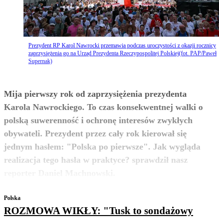
Prezydent RP Karol Nawrocki przemawia podczas uroczystości z okazji rocznicy
zaprzysiężenia go na Urząd Prezydenta Rzeczypospolitej Polskiej(fot. PAP/Paweł
Supernak)
Mija pierwszy rok od zaprzysiężenia prezydenta
Karola Nawrockiego. To czas konsekwentnej walki o
polską suwerenność i ochronę interesów zwykłych
obywateli. Prezydent przez cały rok kierował się
jednym hasłem: "Polska po pierwsze". Jak wygląda
realizacja tego hasła w praktyce? sprawdził nasz
zobacz więcej
reporter Daniel Machnowski.
Polska
ROZMOWA WIKŁY: "Tusk to sondażowy