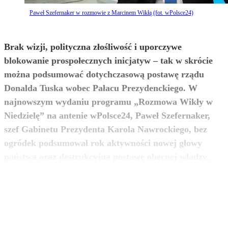
Paweł Szefernaker w rozmowie z Marcinem Wikłą (fot. wPolsce24)
Brak wizji, polityczna złośliwość i uporczywe
blokowanie prospołecznych inicjatyw – tak w skrócie
można podsumować dotychczasową postawę rządu
Donalda Tuska wobec Pałacu Prezydenckiego. W
najnowszym wydaniu programu „Rozmowa Wikły w
Niedzielę” na antenie wPolsce24, Paweł Szefernaker,
szef Gabinetu Prezydenta Karola Nawrockiego, bez
ogródek podsumował rok aktywności nowej głowy
zobacz więcej
państwa oraz destrukcyjną postawę obecnej władzy.