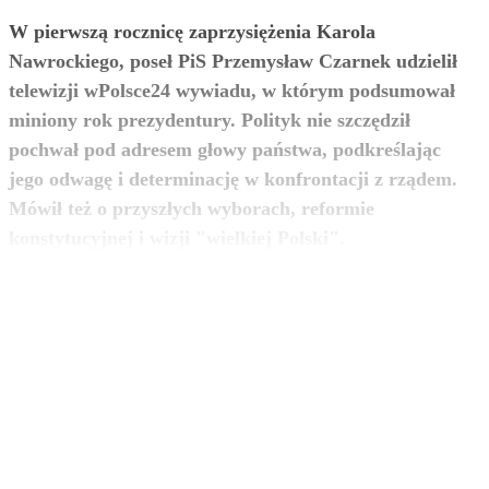
W pierwszą rocznicę zaprzysiężenia Karola
Nawrockiego, poseł PiS Przemysław Czarnek udzielił
telewizji wPolsce24 wywiadu, w którym podsumował
miniony rok prezydentury. Polityk nie szczędził
pochwał pod adresem głowy państwa, podkreślając
jego odwagę i determinację w konfrontacji z rządem.
Mówił też o przyszłych wyborach, reformie
zobacz więcej
konstytucyjnej i wizji "wielkiej Polski".