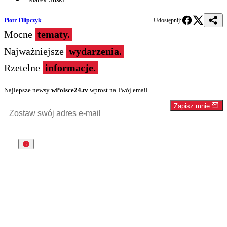
Piotr Filipczyk
Udostępnij:
Mocne
tematy.
Najważniejsze
wydarzenia.
Rzetelne
informacje.
Najlepsze newsy
wPolsce24.tv
wprost na Twój email
Zapisz mnie