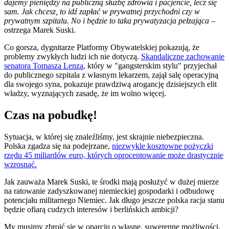
dajemy pieniędzy na publiczną służbę zdrowia i pacjencie, lecz się
sam. Jak chcesz, to idź zapłać w prywatnej przychodni czy w
prywatnym szpitalu. No i będzie to taka prywatyzacja pełzająca
–
ostrzega Marek Suski.
Co gorsza, dygnitarze Platformy Obywatelskiej pokazują, że
problemy zwykłych ludzi ich nie dotyczą.
Skandaliczne zachowanie
senatora Tomasza Lenza
, który w "gangsterskim stylu" przyjechał
do publicznego szpitala z własnym lekarzem, zajął salę operacyjną
dla swojego syna, pokazuje prawdziwą arogancję dzisiejszych elit
władzy, wyznających zasadę, że im wolno więcej.
Czas na pobudkę!
Sytuacja, w której się znaleźliśmy, jest skrajnie niebezpieczna.
Polska zgadza się na podejrzane,
niezwykle kosztowne pożyczki
rzędu 45 miliardów euro, których oprocentowanie może drastycznie
wzrosnąć.
Jak zauważa Marek Suski, te środki mają posłużyć w dużej mierze
na ratowanie zadyszkowanej niemieckiej gospodarki i odbudowę
potencjału militarnego Niemiec. Jak długo jeszcze polska racja stanu
będzie ofiarą cudzych interesów i berlińskich ambicji?
My musimy zbroić się w oparciu o własne, suwerenne możliwości,