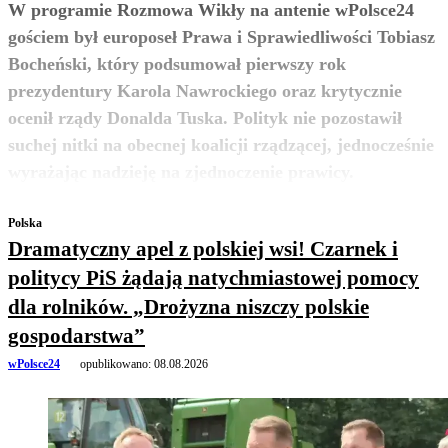
W programie Rozmowa Wikły na antenie wPolsce24
gościem był europoseł Prawa i Sprawiedliwości Tobiasz
Bocheński, który podsumował pierwszy rok
prezydentury Karola Nawrockiego oraz krytycznie
ocenił rządy Donalda Tuska. Polityk nie pozostawił
suchej nitki na obecnej koalicji rządzącej, jednocześnie
zobacz więcej
wyrażając nadzieję na zjednoczenie prawicy.
Polska
Dramatyczny apel z polskiej wsi! Czarnek i
politycy PiS żądają natychmiastowej pomocy
dla rolników. „Drożyzna niszczy polskie
gospodarstwa”
wPolsce24
opublikowano:
08.08.2026