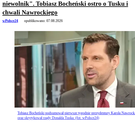
niewolnik". Tobiasz Bocheński ostro o Tusku i
chwali Nawrockiego
wPolsce24
opublikowano:
07.08.2026
Tobiasz Bocheński podsumował pierwsze tygodnie prezydentury Karola Nawrock
oraz skrytykował rządy Donalda Tuska. (fot. wPolsce24)