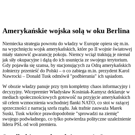
Amerykańskie wojska solą w oku Berlina
Niemiecka strategia powrotu do władzy w Europie opiera się m.in.
na wypchnięciu wojsk amerykańskich, które po II wojnie światowej
miały stanowić gwarancję pokoju. Niemcy wciąż traktują je niemal
jak siły okupacyjne i dążą do ich usunięcia ze swojego terytorium.
Gdy pojawiła się szansa, by stacjonujących za Odrą amerykańskich
żołnierzy przenieść do Polski – o co zabiega m.in. prezydent Karol
Nawrocki – Donald Tusk odmówił "podbierania" ich sąsiadom.
W obozie władzy panuje przy tym kompletny chaos informacyjny i
decyzyjny. Wicepremier Władysław Kosiniak-Kamysz deklaruje w
mediach społecznościowych gotowość na przyjęcie amerykańskich
sił celem wzmocnienia wschodniej flanki NATO, co stoi w rażącej
sprzeczności z narracją szefa rządu. Jak trafnie zauważa Marek
Suski, Tusk wkrótce prawdopodobnie "sprowadzi na ziemię"
swojego podwładnego, co tylko potwierdza polityczne uzależnienie
lidera PSL od woli premiera.