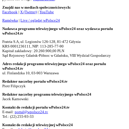
Znajdź nas w mediach społecznościowych:
Facebook
|
X (Twitter)
|
YouTube
Ramówka
|
Live / oglądaj wPolsce24
Nadawca programu telewizyjnego wPolsce24 oraz wydawca portalu
wPolsce24.tv
Fratria S.A, ul. Legionów 126-128, 81-472 Gdynia
KRS 0001236111, NIP: 113-285-77-90
Kapitał zakładowy: 20.260.900,00 PLN
Sąd Rejonowy Gdańsk-Północ w Gdańsku, VIII Wydział Gospodarczy
Adres redakcji programu telewizyjnego wPolsce24 oraz portalu
wPolsce24.tv
ul. Finlandzka 10, 03-903 Warszawa
Redaktor naczelny portalu wPolsce24.tv
Piotr Filipczyk
Redaktor naczelny programu telewizyjnego wPolsce24
Jacek Karnowski
Kontakt do redakcji portalu wPolsce24.tv
E-mail:
portal@wpolsce24.tv
Tel.:
(22) 255-93-33
Kontakt do redakcji telewizyjnej wPolsce24