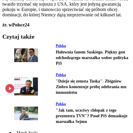
twardo trzymać się sojuszu z USA, który jest jedyną gwarancją
pokoju w Europie, i stanowczo sprzeciwiać się próbom obcej
dominacji, do której Niemcy dążą nieprzerwanie od kilkuset lat.
źr. wPolsce24
Czytaj także
Polska
Hołownia fanem Suskiego. Piękny gest
odchodzącego marszałka wobec polityka
PiS
Polska
"Dzieje się zemsta Tuska". Zbigniew
Ziobro komentuje próbę odebrania mu
immunitetu
Polska
"Jak tam, uczciwy chłopak z tego
prezentera TVN"? Poseł PiS demaskuje
marszałka Sejmu
Marek Suski