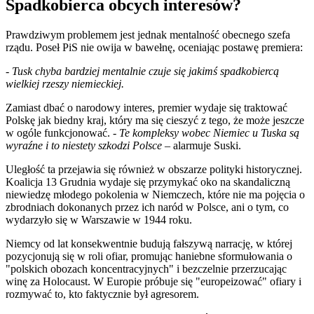
Spadkobierca obcych interesów?
Prawdziwym problemem jest jednak mentalność obecnego szefa
rządu. Poseł PiS nie owija w bawełnę, oceniając postawę premiera:
-
Tusk chyba bardziej mentalnie czuje się jakimś spadkobiercą
wielkiej rzeszy niemieckiej.
Zamiast dbać o narodowy interes, premier wydaje się traktować
Polskę jak biedny kraj, który ma się cieszyć z tego, że może jeszcze
w ogóle funkcjonować. -
Te kompleksy wobec Niemiec u Tuska są
wyraźne i to niestety szkodzi Polsce
– alarmuje Suski.
Uległość ta przejawia się również w obszarze polityki historycznej.
Koalicja 13 Grudnia wydaje się przymykać oko na skandaliczną
niewiedzę młodego pokolenia w Niemczech, które nie ma pojęcia o
zbrodniach dokonanych przez ich naród w Polsce, ani o tym, co
wydarzyło się w Warszawie w 1944 roku.
Niemcy od lat konsekwentnie budują fałszywą narrację, w której
pozycjonują się w roli ofiar, promując haniebne sformułowania o
"polskich obozach koncentracyjnych" i bezczelnie przerzucając
winę za Holocaust. W Europie próbuje się "europeizować" ofiary i
rozmywać to, kto faktycznie był agresorem.