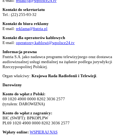
E-mail:
redakcja@wpolsce24.tv
Kontakt do sekretariatu
Tel.:
(22) 255-93-32
Kontakt do biura reklamy
E-mail:
reklama@fratria.pl
Kontakt dla operatorów kablowych
E-mail:
operatorzy.kablowi@wpolsce24.tv
Informacja prawna
Fratria S.A. jako nadawca programu telewizyjnego oraz dostawca
audiowizualnej usługi medialnej na żądanie podlega jurysdykcji
Rzeczypospolitej Polskiej.
Organ właściwy:
Krajowa Rada Radiofonii i Telewizji
.
Darowizny
Konto do wpłat z Polski:
69 1020 4900 0000 8202 3036 2577
(tytułem: DAROWIZNA)
Konto do wpłat z zagranicy:
BIC (SWIFT): BPKOPLPW
PL69 1020 4900 0000 8202 3036 2577
Wpłaty online:
WSPIERAJ NAS