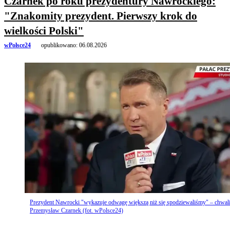
Czarnek po roku prezydentury Nawrockiego:
"Znakomity prezydent. Pierwszy krok do
wielkości Polski"
wPolsce24
opublikowano:
06.08.2026
Prezydent Nawrocki "wykazuje odwagę większą niż się spodziewaliśmy" – chwal
Przemysław Czarnek (fot. wPolsce24)