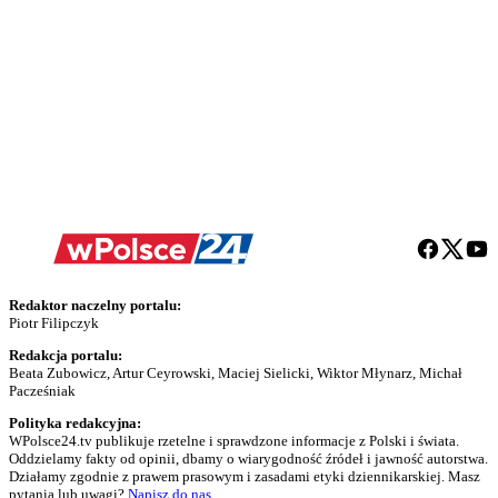
Redaktor naczelny portalu:
Piotr Filipczyk
Redakcja portalu:
Beata Zubowicz, Artur Ceyrowski, Maciej Sielicki, Wiktor Młynarz, Michał
Pacześniak
Polityka redakcyjna:
WPolsce24.tv publikuje rzetelne i sprawdzone informacje z Polski i świata.
Oddzielamy fakty od opinii, dbamy o wiarygodność źródeł i jawność autorstwa.
Działamy zgodnie z prawem prasowym i zasadami etyki dziennikarskiej. Masz
pytania lub uwagi?
Napisz do nas
.