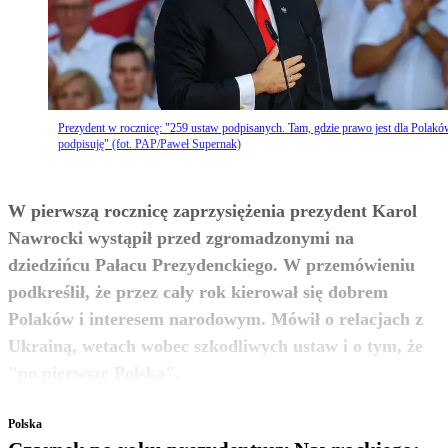
Prezydent w rocznicę: "259 ustaw podpisanych. Tam, gdzie prawo jest dla Polakó
podpisuję" (fot. PAP/Paweł Supernak)
W pierwszą rocznicę zaprzysiężenia prezydent Karol
Nawrocki wystąpił przed zgromadzonymi na
dziedzińcu Pałacu Prezydenckiego. W przemówieniu
podkreślił, że przez cały rok kierował się dobrem
Polaków i interesem narodowym. Mówił o relacjach z
Ukrainą, wetach wobec szkodliwych ustaw i o tym, że
zobacz więcej
"po pierwsze Polska".
Polska