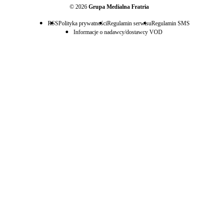
© 2026
Grupa Medialna Fratria
RSS
Polityka prywatności
Regulamin serwisu
Regulamin SMS
Informacje o nadawcy/dostawcy VOD