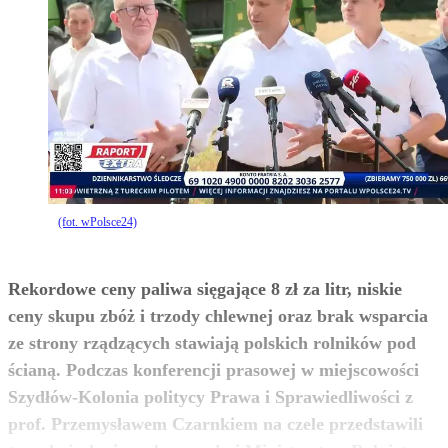
(fot. wPolsce24)
Rekordowe ceny paliwa sięgające 8 zł za litr, niskie
ceny skupu zbóż i trzody chlewnej oraz brak wsparcia
ze strony rządzących stawiają polskich rolników pod
ścianą. Podczas konferencji prasowej w miejscowości
Szydłów-Kolonia politycy Prawa i Sprawiedliwości z
prof. Przemysławem Czarnkiem na czele przedstawili
zobacz więcej