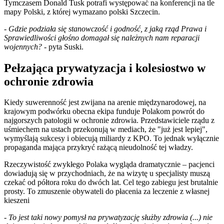
Tymczasem Donald Tusk potrafi występować na konferencji na tle
mapy Polski, z której wymazano polski Szczecin.
-
Gdzie podziała się stanowczość i godność, z jaką rząd Prawa i
Sprawiedliwości głośno domagał się należnych nam reparacji
wojennych?
- pyta Suski.
Pełzająca prywatyzacja i kolesiostwo w
ochronie zdrowia
Kiedy suwerenność jest zwijana na arenie międzynarodowej, na
krajowym podwórku obecna ekipa funduje Polakom powrót do
najgorszych patologii w ochronie zdrowia. Przedstawiciele rządu z
uśmiechem na ustach przekonują w mediach, że "już jest lepiej",
wymyślają sukcesy i obiecują miliardy z KPO. To jednak wyłącznie
propaganda mająca przykryć rażącą nieudolność tej władzy.
Rzeczywistość zwykłego Polaka wygląda dramatycznie – pacjenci
dowiadują się w przychodniach, że na wizytę u specjalisty muszą
czekać od półtora roku do dwóch lat. Cel tego zabiegu jest brutalnie
prosty. To zmuszenie obywateli do płacenia za leczenie z własnej
kieszeni
-
To jest taki nowy pomysł na prywatyzację służby zdrowia (...) nie