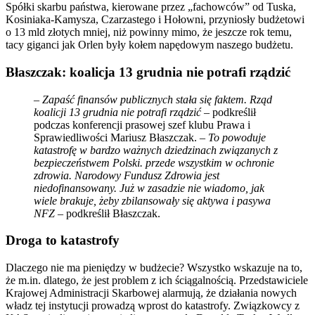
Spółki skarbu państwa, kierowane przez „fachowców” od Tuska,
Kosiniaka-Kamysza, Czarzastego i Hołowni, przyniosły budżetowi
o 13 mld złotych mniej, niż powinny mimo, że jeszcze rok temu,
tacy giganci jak Orlen były kołem napędowym naszego budżetu.
Błaszczak: koalicja 13 grudnia nie potrafi rządzić
– Zapaść finansów publicznych stała się faktem. Rząd
koalicji 13 grudnia nie potrafi rządzić
– podkreślił
podczas konferencji prasowej szef klubu Prawa i
Sprawiedliwości Mariusz Błaszczak. –
To powoduje
katastrofę w bardzo ważnych dziedzinach związanych z
bezpieczeństwem Polski. przede wszystkim w ochronie
zdrowia. Narodowy Fundusz Zdrowia jest
niedofinansowany. Już w zasadzie nie wiadomo, jak
wiele brakuje, żeby zbilansowały się aktywa i pasywa
NFZ
– podkreślił Błaszczak.
Droga to katastrofy
Dlaczego nie ma pieniędzy w budżecie? Wszystko wskazuje na to,
że m.in. dlatego, że jest problem z ich ściągalnością. Przedstawiciele
Krajowej Administracji Skarbowej alarmują, że działania nowych
władz tej instytucji prowadzą wprost do katastrofy. Związkowcy z