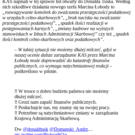
KAS napisali w tej sprawie list otwarty do Donalda Tuska. Według
nich szkodliwe działania nowego szefa Marcina Łobody to
„rozwiązywanie komórek do zwalczania przestępczości podatkowej
w urzędach celno-skarbowych”
,
„brak nacisku na zwalczanie
przestępczości podatkowej”
,
„spadek ilości realizacji w
postępowaniach karnych”
,
„zmiany kadrowe na wyższych
stanowiskach w Izbach Administracji Skarbowej”
czy też
„spadek
ilości kontroli celno-skarbowych oraz podatkowych”
.
– W takiej sytuacji nie możemy dłużej milczeć, gdyż w
naszej ocenie dalsze zarządzanie KAS przez Marcina
Łobodę może doprowadzić do katastrofy finansów
publicznych, co wymaga natychmiastowej reakcji
–
podkreślono w piśmie.
‼️ W trosce o dobro budżetu państwa nie możemy
dłużej milczeć.
‼️ Grozi nam zapaść finansów publicznych.
‼️ Posłuchajcie nas, my znamy się na swojej pracy.
‼️ Potrzebne są natychmiastowe zmiany w zarządzaniu
Krajową Administracją Skarbową.
Dw
@donaldtusk
@Domanski_Andrz
…
pic.twitter.com/8jvjuceW1n