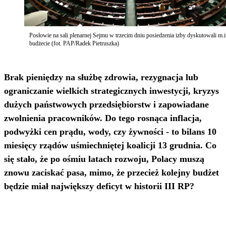
Posłowie na sali plenarnej Sejmu w trzecim dniu posiedzenia izby dyskutowali m.i
budżecie (fot. PAP/Radek Pietruszka)
Brak pieniędzy na służbę zdrowia, rezygnacja lub
ograniczanie wielkich strategicznych inwestycji, kryzys
dużych państwowych przedsiębiorstw i zapowiadane
zwolnienia pracowników. Do tego rosnąca inflacja,
podwyżki cen prądu, wody, czy żywności - to bilans 10
miesięcy rządów uśmiechniętej koalicji 13 grudnia. Co
się stało, że po ośmiu latach rozwoju, Polacy muszą
znowu zaciskać pasa, mimo, że przecież kolejny budżet
będzie miał największy deficyt w historii III RP?