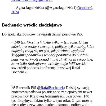
— Agata Jagodzińska (@AgataJagodzisk1)
October 9,
2024
Bochenek: wróciło złodziejstwo
Do apelu skarbowców nawiązali dzisiaj posłowie PiS.
– 140 tys. fikcyjnych faktur tylko w tym roku. O tym
mówią nie osoby z zewnątrz, politycy, tylko osoby, które
najlepiej znają się na tym, jak powinno wyglądać
ściąganie podatków i wpływy podatków do budżetu
państwa na kwotę ponad 4 mld zł. Wniosek z tego taki,
że wróciło złodziejstwo, wróciły mafie VAT-owskie
–
stwierdził podczas konferencji prasowej Rafał
Bochenek.
💬 Rzecznik PiS
@RafalBochenek
: Dzisiaj sytuacją
budżetową państwa polskiego są zaniepokojeni nawet
pracownicy Krajowej Administracji Skarbowej. 140
tys. fikcyjnych faktur tylko w tym roku. O tym mówią
nie osoby z zewnątrz, osoby postronne, politycy, ale