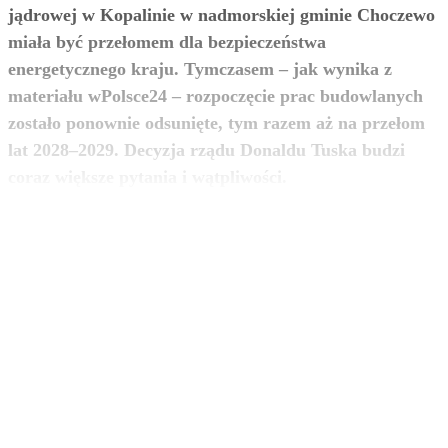
jądrowej w Kopalinie w nadmorskiej gminie Choczewo
miała być przełomem dla bezpieczeństwa
energetycznego kraju. Tymczasem – jak wynika z
materiału wPolsce24 – rozpoczęcie prac budowlanych
zostało ponownie odsunięte, tym razem aż na przełom
lat 2028–2029. Decyzja rządu Donaldu Tuska budzi
zobacz więcej
coraz większe pytania i wątpliwości.