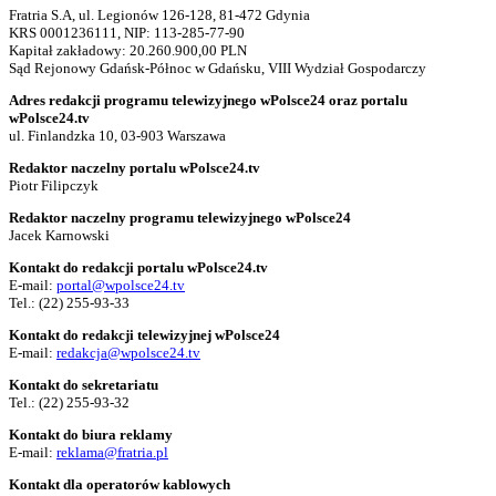
Fratria S.A, ul. Legionów 126-128, 81-472 Gdynia
KRS 0001236111, NIP: 113-285-77-90
Kapitał zakładowy: 20.260.900,00 PLN
Sąd Rejonowy Gdańsk-Północ w Gdańsku, VIII Wydział Gospodarczy
Adres redakcji programu telewizyjnego wPolsce24 oraz portalu
wPolsce24.tv
ul. Finlandzka 10, 03-903 Warszawa
Redaktor naczelny portalu wPolsce24.tv
Piotr Filipczyk
Redaktor naczelny programu telewizyjnego wPolsce24
Jacek Karnowski
Kontakt do redakcji portalu wPolsce24.tv
E-mail:
portal@wpolsce24.tv
Tel.:
(22) 255-93-33
Kontakt do redakcji telewizyjnej wPolsce24
E-mail:
redakcja@wpolsce24.tv
Kontakt do sekretariatu
Tel.:
(22) 255-93-32
Kontakt do biura reklamy
E-mail:
reklama@fratria.pl
Kontakt dla operatorów kablowych