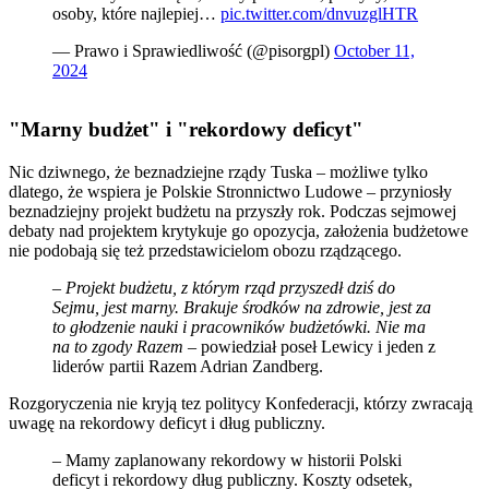
osoby, które najlepiej…
pic.twitter.com/dnvuzglHTR
— Prawo i Sprawiedliwość (@pisorgpl)
October 11,
2024
"Marny budżet" i "rekordowy deficyt"
Nic dziwnego, że beznadziejne rządy Tuska – możliwe tylko
dlatego, że wspiera je Polskie Stronnictwo Ludowe – przyniosły
beznadziejny projekt budżetu na przyszły rok. Podczas sejmowej
debaty nad projektem krytykuje go opozycja, założenia budżetowe
nie podobają się też przedstawicielom obozu rządzącego.
– Projekt budżetu, z którym rząd przyszedł dziś do
Sejmu, jest marny. Brakuje środków na zdrowie, jest za
to głodzenie nauki i pracowników budżetówki. Nie ma
na to zgody Razem
– powiedział poseł Lewicy i jeden z
liderów partii Razem Adrian Zandberg.
Rozgoryczenia nie kryją tez politycy Konfederacji, którzy zwracają
uwagę na rekordowy deficyt i dług publiczny.
– Mamy zaplanowany rekordowy w historii Polski
deficyt i rekordowy dług publiczny. Koszty odsetek,