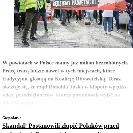
W powiatach w Polsce mamy już milion bezrobotnych.
Pracę tracą ludzie nawet w tych miejscach, które
tradycyjnie głosują na Koalicję Obywatelską. Teraz
okazuje się, że rząd Donalda Tuska w kłopoty wpędza
także przedsiębiorców, którzy postanowili wyjść na
zobacz więcej
ulice Warszawy.
Gospodarka
Skandal! Postanowili złupić Polaków przed