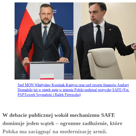
Szef MON Władysław Kosiniak-Kamysz oraz szef resortu finansów Andrzej
Domański już w piątek mają w imieniu Polski podpisać pożyczkę SAFE (Fot.
PAP/Leszek Szymański i Radek Pietruszka)
W debacie publicznej wokół mechanizmu SAFE
dominuje jeden wątek – ogromne zadłużenie, które
Polska ma zaciągnąć na modernizację armii.