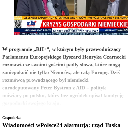
W programie „RH+”, w którym były przewodniczący
Parlamentu Europejskiego Ryszard Henryka Czarnecki
rozmawia ze swoimi gościmi padły słowa, które mogą
zaniepokoić nie tylko Niemców, ale całą Europę. Dziś
rozmówcą prowadzącego był niemiecki
eurodeputowany Peter Bystron z AfD – polityk
mówiący po polsku, który bez ogródek opisał kondycję
zobacz więcej
gospodarki swojego kraju.
Gospodarka
Wiadomości wPolsce24 alarmują: rząd Tuska