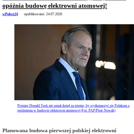
opóźnia budowę elektrowni atomowej!
wPolsce24
opublikowano:
24.07.2026
Premier Donald Tusk nie uznał dotąd za istotne, by wytłumaczyć się Polakom z
opóźnienia w budowie elektrowni atomowej (Fot. PAP/Piotr Nowak)
Planowana budowa pierwszej polskiej elektrowni