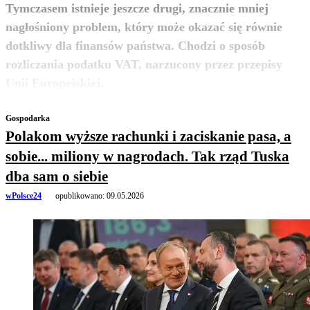
Tymczasem istnieje jeszcze drugi, znacznie mniej
nagłośniony problem, który może okazać się równie
dotkliwy dla finansów państwa. Chodzi o sposób
rozliczania podatku VAT, narzucony przez przepisy
zobacz więcej
Unii Europejskiej.
Gospodarka
Polakom wyższe rachunki i zaciskanie pasa, a
sobie... miliony w nagrodach. Tak rząd Tuska
dba sam o siebie
wPolsce24
opublikowano:
09.05.2026