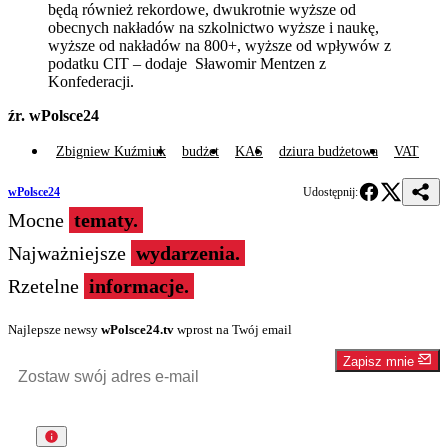
będą również rekordowe, dwukrotnie wyższe od
obecnych nakładów na szkolnictwo wyższe i naukę,
wyższe od nakładów na 800+, wyższe od wpływów z
podatku CIT – dodaje Sławomir Mentzen z
Konfederacji.
źr. wPolsce24
Zbigniew Kuźmiuk
budżet
KAS
dziura budżetowa
VAT
wPolsce24
Udostępnij:
Mocne
tematy.
Najważniejsze
wydarzenia.
Rzetelne
informacje.
Najlepsze newsy
wPolsce24.tv
wprost na Twój email
Zapisz mnie