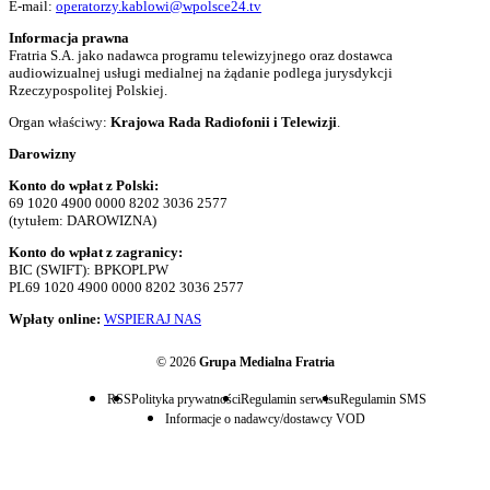
E-mail:
operatorzy.kablowi@wpolsce24.tv
Informacja prawna
Fratria S.A. jako nadawca programu telewizyjnego oraz dostawca
audiowizualnej usługi medialnej na żądanie podlega jurysdykcji
Rzeczypospolitej Polskiej.
Organ właściwy:
Krajowa Rada Radiofonii i Telewizji
.
Darowizny
Konto do wpłat z Polski:
69 1020 4900 0000 8202 3036 2577
(tytułem: DAROWIZNA)
Konto do wpłat z zagranicy:
BIC (SWIFT): BPKOPLPW
PL69 1020 4900 0000 8202 3036 2577
Wpłaty online:
WSPIERAJ NAS
© 2026
Grupa Medialna Fratria
RSS
Polityka prywatności
Regulamin serwisu
Regulamin SMS
Informacje o nadawcy/dostawcy VOD