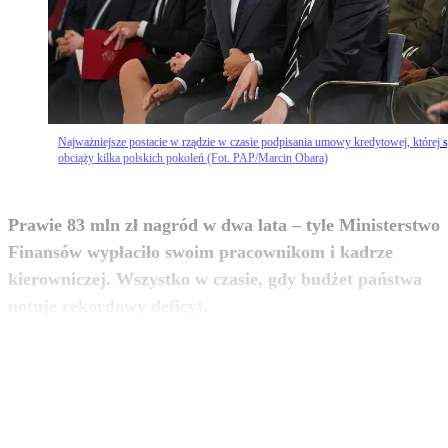
Najważniejsze postacie w rządzie w czasie podpisania umowy kredytowej, której s
obciąży kilka polskich pokoleń (Fot. PAP/Marcin Obara)
Prawie 83 mln zł nagród w dwa lata – tyle Ministerstwo
Finansów wypłaciło swoim pracownikom i kadrze
kierowniczej. Wszystko w czasie, gdy budżet państwa
zobacz więcej
notuje rekordowy deficyt.