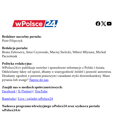
Redaktor naczelny portalu:
Piotr Filipczyk
Redakcja portalu:
Beata Zubowicz, Artur Ceyrowski, Maciej Sielicki, Wiktor Młynarz, Michał
Pacześniak
Polityka redakcyjna:
WPolsce24.tv publikuje rzetelne i sprawdzone informacje z Polski i świata.
Oddzielamy fakty od opinii, dbamy o wiarygodność źródeł i jawność autorstwa.
Działamy zgodnie z prawem prasowym i zasadami etyki dziennikarskiej. Masz
pytania lub uwagi?
Napisz do nas
.
Znajdź nas w mediach społecznościowych:
Facebook
|
X (Twitter)
|
YouTube
Ramówka
|
Live / oglądaj wPolsce24
Nadawca programu telewizyjnego wPolsce24 oraz wydawca portalu
wPolsce24.tv