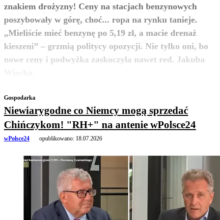
znakiem drożyzny! Ceny na stacjach benzynowych
poszybowały w górę, choć... ropa na rynku tanieje.
„Mieliście mieć benzynę po 5,19 zł, a macie drenaż
kieszeni” – grzmią politycy opozycji. Nie tylko oni, bo
nowe ceny i podwyżka zaskoczyła nawet red. Jakuba
zobacz więcej
Wiecha.
Gospodarka
Niewiarygodne co Niemcy mogą sprzedać
Chińczykom! "RH+" na antenie wPolsce24
wPolsce24
opublikowano:
18.07.2026