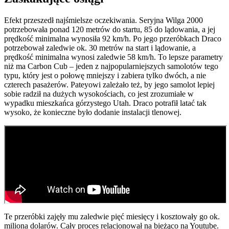
Efekt przeszedł najśmielsze oczekiwania. Seryjna Wilga 2000
potrzebowała ponad 120 metrów do startu, 85 do lądowania, a jej
prędkość minimalna wynosiła 92 km/h. Po jego przeróbkach Draco
potrzebował zaledwie ok. 30 metrów na start i lądowanie, a
prędkość minimalna wynosi zaledwie 58 km/h. To lepsze parametry
niż ma Carbon Cub – jeden z najpopularniejszych samolotów tego
typu, który jest o połowę mniejszy i zabiera tylko dwóch, a nie
czterech pasażerów. Pateyowi zależało też, by jego samolot lepiej
sobie radził na dużych wysokościach, co jest zrozumiałe w
wypadku mieszkańca górzystego Utah. Draco potrafił latać tak
wysoko, że konieczne było dodanie instalacji tlenowej.
Te przeróbki zajęły mu zaledwie pięć miesięcy i kosztowały go ok.
miliona dolarów. Cały proces relacjonował na bieżąco na Youtube.