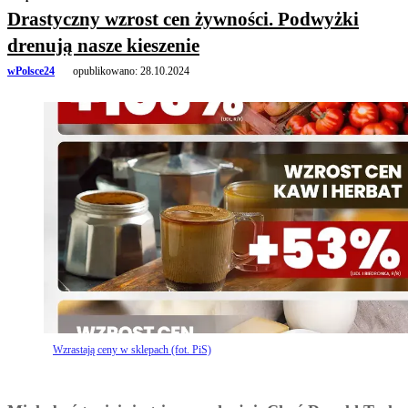
Drastyczny wzrost cen żywności. Podwyżki
drenują nasze kieszenie
wPolsce24
opublikowano:
28.10.2024
Wzrastają ceny w sklepach (fot. PiS)