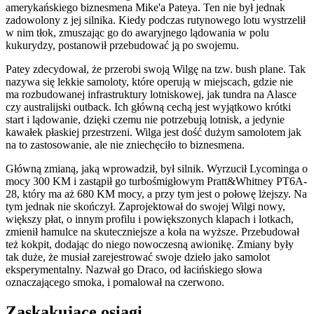
amerykańskiego biznesmena Mike'a Pateya. Ten nie był jednak
zadowolony z jej silnika. Kiedy podczas rutynowego lotu wystrzelił
w nim tłok, zmuszając go do awaryjnego lądowania w polu
kukurydzy, postanowił przebudować ją po swojemu.
Patey zdecydował, że przerobi swoją Wilgę na tzw. bush plane. Tak
nazywa się lekkie samoloty, które operują w miejscach, gdzie nie
ma rozbudowanej infrastruktury lotniskowej, jak tundra na Alasce
czy australijski outback. Ich główną cechą jest wyjątkowo krótki
start i lądowanie, dzięki czemu nie potrzebują lotnisk, a jedynie
kawałek płaskiej przestrzeni. Wilga jest dość dużym samolotem jak
na to zastosowanie, ale nie zniechęciło to biznesmena.
Główną zmianą, jaką wprowadził, był silnik. Wyrzucił Lycominga o
mocy 300 KM i zastąpił go turbośmigłowym Pratt&Whitney PT6A-
28, który ma aż 680 KM mocy, a przy tym jest o połowę lżejszy. Na
tym jednak nie skończył. Zaprojektował do swojej Wilgi nowy,
większy płat, o innym profilu i powiększonych klapach i lotkach,
zmienił hamulce na skuteczniejsze a koła na wyższe. Przebudował
też kokpit, dodając do niego nowoczesną awionikę. Zmiany były
tak duże, że musiał zarejestrować swoje dzieło jako samolot
eksperymentalny. Nazwał go Draco, od łacińskiego słowa
oznaczającego smoka, i pomalował na czerwono.
Zaskakujące osiągi