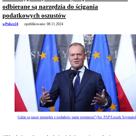
odbierane są narzędzia do ścigania
podatkowych oszustów
wPolsce24
opublikowano:
08.11.2024
Gdzie są nasze pieniądze z podatków panie premierze? (fot. PAP/Leszek Szymańsk