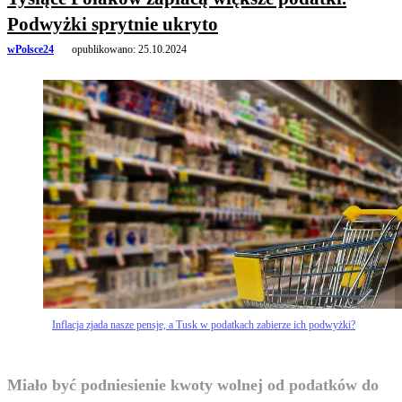
Podwyżki sprytnie ukryto
wPolsce24
opublikowano:
25.10.2024
Inflacja zjada nasze pensje, a Tusk w podatkach zabierze ich podwyżki?
Miało być podniesienie kwoty wolnej od podatków do