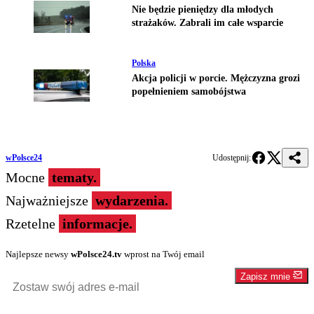
Nie będzie pieniędzy dla młodych
strażaków. Zabrali im całe wsparcie
Polska
Akcja policji w porcie. Mężczyzna grozi
popełnieniem samobójstwa
wPolsce24
Udostępnij:
Mocne
tematy.
Najważniejsze
wydarzenia.
Rzetelne
informacje.
Najlepsze newsy
wPolsce24.tv
wprost na Twój email
Zapisz mnie