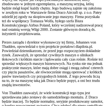
zbudowano w jednym egzemplarzu, a maszyną seryjną, którą
będzie mógł kupić każdy chętny. Jego budową zajmie się założona
w zeszłym roku w Warszawie firma Draco Aircraft sp. z o.o. Patey
udzielił jej zgody na skopiowanie jego maszyny. Firma pozyskała
też do współpracy Tomasza Wolfa, byłego szefa Biura
Konstrukcyjnego Airbus Poland, który wcześniej nadzorował pracę
nad ostatnią wersją Wilgi 2000. Zostanie głównym doradcą ds.
inżynierii i projektowania.
Prezes zarządu i dyrektor wykonawczy tej firmy, Johannes von
Thadden, opowiedział o tym projekcie portalowi dlapilota.pl.
Powiedział dziennikarzom, że przed jego rozpoczęciem dokładnie
rynek. Zauważyli, że sprzedaż cywilnych maszyn o silnikach
tłokowych i krótkim starcie i lądowaniu cały czas rośnie. Rośnie też
sprzedaż większych maszyn biznesowych. Na rynku nie ma jednak
praktycznie maszyn, które mają dobre osiągi i mogą zabrać czterech
czy pięciu pasażerów, ale równocześnie mogą operować z krótkich
pasów trawiastych czy przygodnych lotnisk. Z tego powodu liczą
na to, że na maszynę taką jak Draco będzie popyt, a oni bez trudu
znajdą inwestorów.
Von Thadden zauważył, że wiele konstrukcji tego typu jest
sprzedawana jako zestawy do samodzielnego montażu. Z Draco
będzie inaczej. To będzie normalny, seryjnie produkowany samolot,
o bardzo nowoczesnej awionice. Chcą zdobyć dla niego certyfikaty