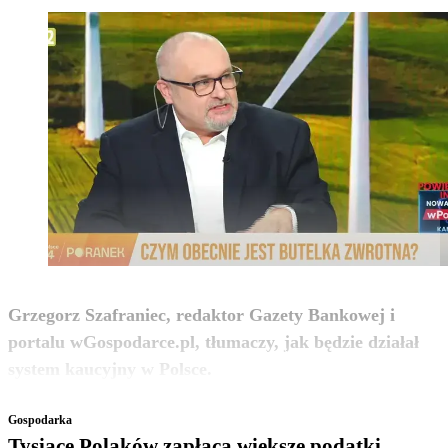
Grzegorz Szafraniec, redaktor Gazety Bankowej i
portalu wGospodarce.pl, tłumaczy, jak będzie działał
zobacz więcej
system kaucyjny w Polsce.
Gospodarka
Tysiące Polaków zapłacą większe podatki.