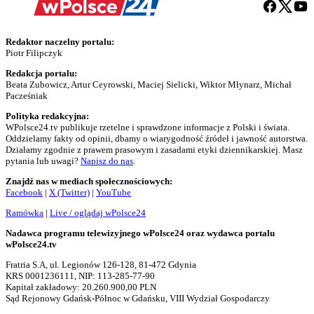
Redaktor naczelny portalu:
Piotr Filipczyk
Redakcja portalu:
Beata Zubowicz, Artur Ceyrowski, Maciej Sielicki, Wiktor Młynarz, Michał
Pacześniak
Polityka redakcyjna:
WPolsce24.tv publikuje rzetelne i sprawdzone informacje z Polski i świata.
Oddzielamy fakty od opinii, dbamy o wiarygodność źródeł i jawność autorstwa.
Działamy zgodnie z prawem prasowym i zasadami etyki dziennikarskiej. Masz
pytania lub uwagi?
Napisz do nas
.
Znajdź nas w mediach społecznościowych:
Facebook
|
X (Twitter)
|
YouTube
Ramówka
|
Live / oglądaj wPolsce24
Nadawca programu telewizyjnego wPolsce24 oraz wydawca portalu
wPolsce24.tv
Fratria S.A, ul. Legionów 126-128, 81-472 Gdynia
KRS 0001236111, NIP: 113-285-77-90
Kapitał zakładowy: 20.260.900,00 PLN
Sąd Rejonowy Gdańsk-Północ w Gdańsku, VIII Wydział Gospodarczy