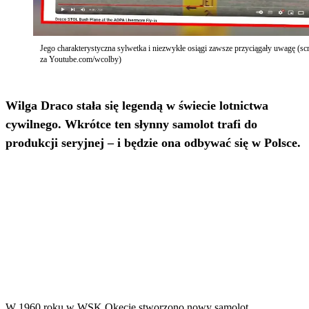
Jego charakterystyczna sylwetka i niezwykłe osiągi zawsze przyciągały uwagę (sc
za Youtube.com/wcolby)
Wilga Draco stała się legendą w świecie lotnictwa
cywilnego. Wkrótce ten słynny samolot trafi do
produkcji seryjnej – i będzie ona odbywać się w Polsce.
W 1960 roku w WSK Okęcie stworzono nowy samolot,