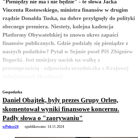
"Pieniędzy nie ma i nie będzie" - te słowa Jacka
Vincenta Rostowskiego, ministra finansów w drugim
rządzie Donalda Tuska, na dobre przylgnęły do polityki
obecnego premiera. Niestety, kolejna kadencja
Platformy Obywatelskiej to znowu okres zapaści
finansów publicznych. Gdzie podziały się pieniądze z
naszych podatków? Pytał w Sejmie poseł PiS Zbigniew
Bogucki. Jest mniejszy nacisk na walkę z
przestępczością - odpowiada urzędniczka z Krajowej
zobacz więcej
Administracji Skarbowej.
Gospodarka
Daniel Obajtek, były prezes Grupy Orlen,
skomentował wyniki finansowe koncernu.
Padły słowa o "zaorywaniu"
wPolsce24
opublikowano:
14.11.2024