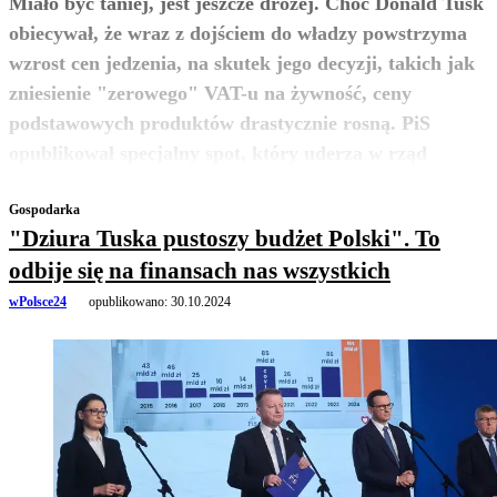
Miało być taniej, jest jeszcze drożej. Choć Donald Tusk
obiecywał, że wraz z dojściem do władzy powstrzyma
wzrost cen jedzenia, na skutek jego decyzji, takich jak
zniesienie "zerowego" VAT-u na żywność, ceny
podstawowych produktów drastycznie rosną. PiS
zobacz więcej
opublikował specjalny spot, który uderza w rząd
Gospodarka
"Dziura Tuska pustoszy budżet Polski". To
odbije się na finansach nas wszystkich
wPolsce24
opublikowano:
30.10.2024