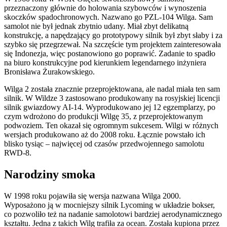
przeznaczony głównie do holowania szybowców i wynoszenia
skoczków spadochronowych. Nazwano go PZL-104 Wilga. Sam
samolot nie był jednak zbytnio udany. Miał zbyt delikatną
konstrukcję, a napędzający go prototypowy silnik był zbyt słaby i za
szybko się przegrzewał. Na szczęście tym projektem zainteresowała
się Indonezja, więc postanowiono go poprawić. Zadanie to spadło
na biuro konstrukcyjne pod kierunkiem legendarnego inżyniera
Bronisława Żurakowskiego.
Wilga 2 została znacznie przeprojektowana, ale nadal miała ten sam
silnik. W Wildze 3 zastosowano produkowany na rosyjskiej licencji
silnik gwiazdowy AI-14. Wyprodukowano jej 12 egzemplarzy, po
czym wdrożono do produkcji Wilgę 35, z przeprojektowanym
podwoziem. Ten okazał się ogromnym sukcesem. Wilgi w różnych
wersjach produkowano aż do 2008 roku. Łącznie powstało ich
blisko tysiąc – najwięcej od czasów przedwojennego samolotu
RWD-8.
Narodziny smoka
W 1998 roku pojawiła się wersja nazwana Wilga 2000.
Wyposażono ją w mocniejszy silnik Lycoming w układzie bokser,
co pozwoliło też na nadanie samolotowi bardziej aerodynamicznego
kształtu. Jedna z takich Wilg trafiła za ocean. Została kupiona przez