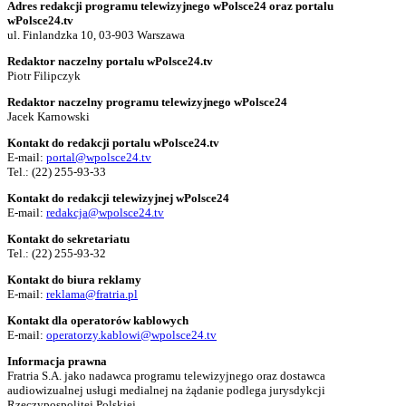
Adres redakcji programu telewizyjnego wPolsce24 oraz portalu
wPolsce24.tv
ul. Finlandzka 10, 03-903 Warszawa
Redaktor naczelny portalu wPolsce24.tv
Piotr Filipczyk
Redaktor naczelny programu telewizyjnego wPolsce24
Jacek Karnowski
Kontakt do redakcji portalu wPolsce24.tv
E-mail:
portal@wpolsce24.tv
Tel.:
(22) 255-93-33
Kontakt do redakcji telewizyjnej wPolsce24
E-mail:
redakcja@wpolsce24.tv
Kontakt do sekretariatu
Tel.:
(22) 255-93-32
Kontakt do biura reklamy
E-mail:
reklama@fratria.pl
Kontakt dla operatorów kablowych
E-mail:
operatorzy.kablowi@wpolsce24.tv
Informacja prawna
Fratria S.A. jako nadawca programu telewizyjnego oraz dostawca
audiowizualnej usługi medialnej na żądanie podlega jurysdykcji
Rzeczypospolitej Polskiej.