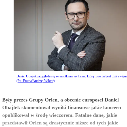
Daniel Obajtek przygląda się ze smutkiem jak firma, którą rozwijał jest dziś zwijan
(fot. Fratria/Andrzej Wiktor)
Były prezes Grupy Orlen, a obecnie europoseł Daniel
Obajtek skomentował wyniki finansowe jakie koncern
opublikował w środę wieczorem. Fatalne dane, jakie
przedstawił Orlen są drastycznie niższe od tych jakie