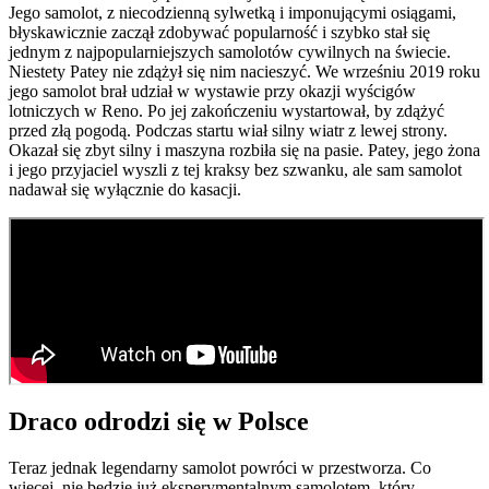
Jego samolot, z niecodzienną sylwetką i imponującymi osiągami,
błyskawicznie zaczął zdobywać popularność i szybko stał się
jednym z najpopularniejszych samolotów cywilnych na świecie.
Niestety Patey nie zdążył się nim nacieszyć. We wrześniu 2019 roku
jego samolot brał udział w wystawie przy okazji wyścigów
lotniczych w Reno. Po jej zakończeniu wystartował, by zdążyć
przed złą pogodą. Podczas startu wiał silny wiatr z lewej strony.
Okazał się zbyt silny i maszyna rozbiła się na pasie. Patey, jego żona
i jego przyjaciel wyszli z tej kraksy bez szwanku, ale sam samolot
nadawał się wyłącznie do kasacji.
Draco odrodzi się w Polsce
Teraz jednak legendarny samolot powróci w przestworza. Co
więcej, nie będzie już eksperymentalnym samolotem, który