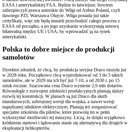
EASA i amerykańskiej FAA. Będzie to łatwiejsze, bowiem
zabezpieczyli prawa autorskie do Wilgi od Airbus Poland, czyli
dawnego PZL Warszawa Okęcie. Wilga posiada już takie
certyfikaty, więc nie będą musieli przechodzić całego procesu z
EASA od początku, a po jego uzyskaniu wykorzystają umowę
bilateralną między UE i USA, by wprowadzić ją na rynek
amerykański.
Polska to dobre miejsce do produkcji
samolotów
Dyrektor zdradził, że chcą, by produkcja seryjna Draco ruszyła już
w 2028 roku. Początkowo chcą wyprodukować od 3 do 5 takich
samolotów, ale w 2029 ma ich być już 7-10, a od 2030 r. po 15
sztuk rocznie. Szacowana cena Draco wyniesie 2,9 mln dolarów.
Równolegle z rozwojem zdolności produkcyjnych planują dalszy
rozwój tej konstrukcji. W planach są już Draco dla służb
mundurowych, uzbrojonej wersji dla wojska, a nawet wersji
napędzanej silnikiem elektrycznym. Planują też zorganizować
specjalne szkolenia dla pilotów, które pozwolą im w pełni
wykorzystać możliwości tej maszyny. Liczą, że dzięki wyjątkowo
krótkiemu startowi i lądowaniu stanie się alternatywą dla drogich w
eksploatacji helikopterów.