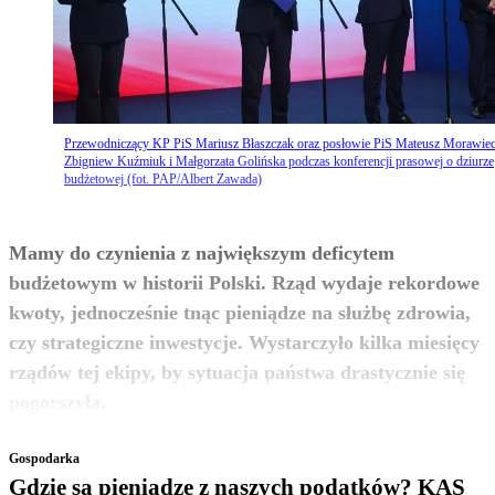
Przewodniczący KP PiS Mariusz Błaszczak oraz posłowie PiS Mateusz Morawiec
Zbigniew Kuźmiuk i Małgorzata Golińska podczas konferencji prasowej o dziurze
budżetowej (fot. PAP/Albert Zawada)
Mamy do czynienia z największym deficytem
budżetowym w historii Polski. Rząd wydaje rekordowe
kwoty, jednocześnie tnąc pieniądze na służbę zdrowia,
czy strategiczne inwestycje. Wystarczyło kilka miesięcy
rządów tej ekipy, by sytuacja państwa drastycznie się
zobacz więcej
pogorszyła.
Gospodarka
Gdzie są pieniądze z naszych podatków? KAS