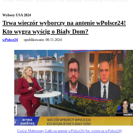
Trwa wieczór wyborczy na antenie telewizji wPolsce24.
Wybory USA 2024
Trwa wieczór wyborczy na antenie wPolsce24!
Kto wygra wyścig o Biały Dom?
wPolsce24
opublikowano:
06.11.2024
Goście Małgorzaty Gałki na antenie wPolsce24 (fot. screen za wPolsce24)