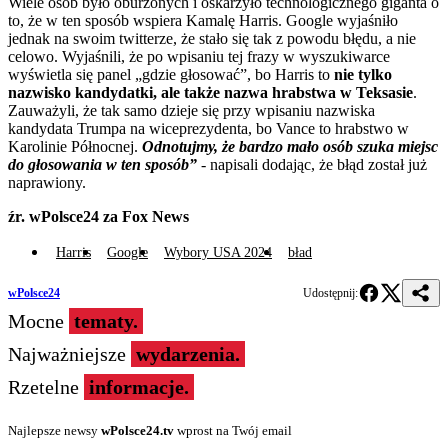
Wiele osób było oburzonych i oskarżyło technologicznego giganta o
to, że w ten sposób wspiera Kamalę Harris. Google wyjaśniło
jednak na swoim twitterze, że stało się tak z powodu błędu, a nie
celowo. Wyjaśnili, że po wpisaniu tej frazy w wyszukiwarce
wyświetla się panel „gdzie głosować”, bo Harris to
nie tylko
nazwisko kandydatki, ale także nazwa hrabstwa w Teksasie
.
Zauważyli, że tak samo dzieje się przy wpisaniu nazwiska
kandydata Trumpa na wiceprezydenta, bo Vance to hrabstwo w
Karolinie Północnej.
Odnotujmy, że bardzo mało osób szuka miejsc
do głosowania w ten sposób”
-
napisali dodając, że błąd został już
naprawiony.
źr. wPolsce24 za Fox News
Harris
Google
Wybory USA 2024
bład
wPolsce24
Udostępnij:
Mocne
tematy.
Najważniejsze
wydarzenia.
Rzetelne
informacje.
Najlepsze newsy
wPolsce24.tv
wprost na Twój email