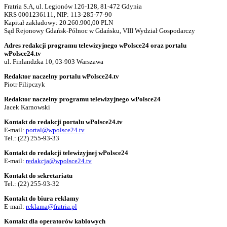
Fratria S.A, ul. Legionów 126-128, 81-472 Gdynia
KRS 0001236111, NIP: 113-285-77-90
Kapitał zakładowy: 20.260.900,00 PLN
Sąd Rejonowy Gdańsk-Północ w Gdańsku, VIII Wydział Gospodarczy
Adres redakcji programu telewizyjnego wPolsce24 oraz portalu
wPolsce24.tv
ul. Finlandzka 10, 03-903 Warszawa
Redaktor naczelny portalu wPolsce24.tv
Piotr Filipczyk
Redaktor naczelny programu telewizyjnego wPolsce24
Jacek Karnowski
Kontakt do redakcji portalu wPolsce24.tv
E-mail:
portal@wpolsce24.tv
Tel.:
(22) 255-93-33
Kontakt do redakcji telewizyjnej wPolsce24
E-mail:
redakcja@wpolsce24.tv
Kontakt do sekretariatu
Tel.:
(22) 255-93-32
Kontakt do biura reklamy
E-mail:
reklama@fratria.pl
Kontakt dla operatorów kablowych