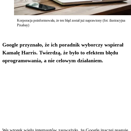
Korporacja poinformowała, że ten błąd został już naprawiony (fot. ilustracyjna
Pixabay)
Google przyznało, że ich poradnik wyborczy wspierał
Kamalę Harris. Twierdzą, że było to efektem błędu
oprogramowania, a nie celowym działaniem.
We wtorek wielu internautów zauważyło, że Google inaczej reaguje