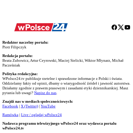
Redaktor naczelny portalu:
Piotr Filipczyk
Redakcja portalu:
Beata Zubowicz, Artur Ceyrowski, Maciej Sielicki, Wiktor Młynarz, Michał
Pacześniak
Polityka redakcyjna:
WPolsce24.tv publikuje rzetelne i sprawdzone informacje z Polski i świata.
Oddzielamy fakty od opinii, dbamy o wiarygodność źródeł i jawność autorstwa.
Działamy zgodnie z prawem prasowym i zasadami etyki dziennikarskiej. Masz
pytania lub uwagi?
Napisz do nas
.
Znajdź nas w mediach społecznościowych:
Facebook
|
X (Twitter)
|
YouTube
Ramówka
|
Live / oglądaj wPolsce24
Nadawca programu telewizyjnego wPolsce24 oraz wydawca portalu
wPolsce24.tv