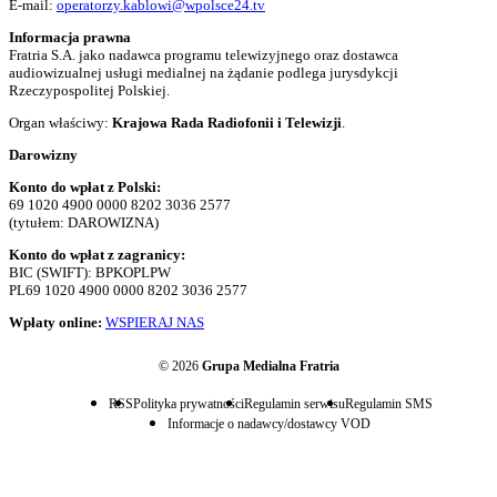
E-mail:
operatorzy.kablowi@wpolsce24.tv
Informacja prawna
Fratria S.A. jako nadawca programu telewizyjnego oraz dostawca
audiowizualnej usługi medialnej na żądanie podlega jurysdykcji
Rzeczypospolitej Polskiej.
Organ właściwy:
Krajowa Rada Radiofonii i Telewizji
.
Darowizny
Konto do wpłat z Polski:
69 1020 4900 0000 8202 3036 2577
(tytułem: DAROWIZNA)
Konto do wpłat z zagranicy:
BIC (SWIFT): BPKOPLPW
PL69 1020 4900 0000 8202 3036 2577
Wpłaty online:
WSPIERAJ NAS
© 2026
Grupa Medialna Fratria
RSS
Polityka prywatności
Regulamin serwisu
Regulamin SMS
Informacje o nadawcy/dostawcy VOD