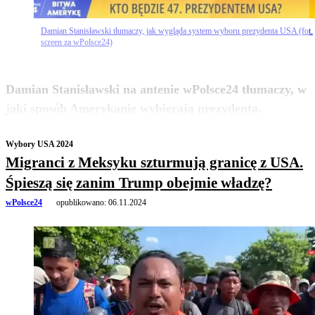
Damian Stanisławski tłumaczy, jak wygląda system wyboru prezydenta USA (fot.
screen za wPolsce24)
Damian Stanisławski na antenie wPolsce24 tłumaczy, w
zobacz więcej
jaki sposób Amerykanie wybierają prezydenta.
Wybory USA 2024
Migranci z Meksyku szturmują granicę z USA.
Śpieszą się zanim Trump obejmie władzę?
wPolsce24
opublikowano:
06.11.2024