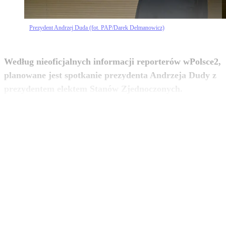
Prezydent Andrzej Duda (fot. PAP/Darek Delmanowicz)
Według nieoficjalnych informacji reporterów wPolsce2,
planowane jest spotkanie prezydenta Andrzeja Dudy z
zobacz więcej
prezydentem elektem Stanów Zjednoczonych.