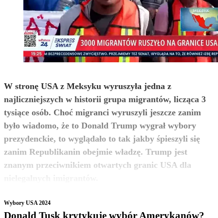
W stronę USA z Meksyku wyruszyła jedna z
najliczniejszych w historii grupa migrantów, licząca 3
tysiące osób. Choć migranci wyruszyli jeszcze zanim
było wiadomo, że to Donald Trump wygrał wybory
prezydenckie, to wyglądało to tak jakby śpieszyli się
zanim Republikanin obejmie władzę. Trump jest
znanym przeciwnikiem otwartych granic USA dla
zobacz więcej
nielegalnych imigrantów.
Wybory USA 2024
Donald Tusk krytykuje wybór Amerykanów?