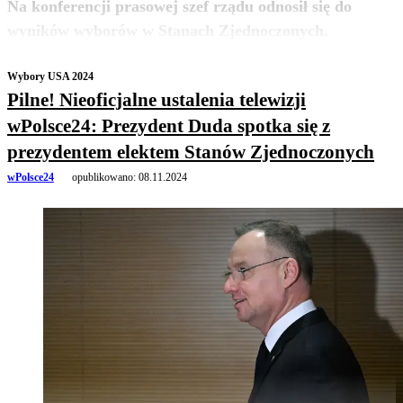
Na konferencji prasowej szef rządu odnosił się do
zobacz więcej
wyników wyborów w Stanach Zjednoczonych.
Wybory USA 2024
Pilne! Nieoficjalne ustalenia telewizji
wPolsce24: Prezydent Duda spotka się z
prezydentem elektem Stanów Zjednoczonych
wPolsce24
opublikowano:
08.11.2024