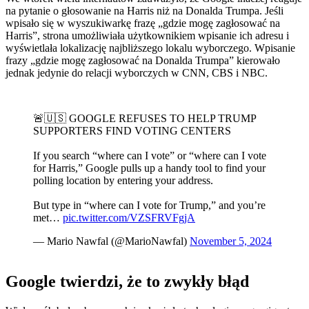
na pytanie o głosowanie na Harris niż na Donalda Trumpa. Jeśli
wpisało się w wyszukiwarkę frazę „gdzie mogę zagłosować na
Harris”, strona umożliwiała użytkownikiem wpisanie ich adresu i
wyświetlała lokalizację najbliższego lokalu wyborczego. Wpisanie
frazy „gdzie mogę zagłosować na Donalda Trumpa” kierowało
jednak jedynie do relacji wyborczych w CNN, CBS i NBC.
🚨🇺🇸 GOOGLE REFUSES TO HELP TRUMP
SUPPORTERS FIND VOTING CENTERS
If you search “where can I vote” or “where can I vote
for Harris,” Google pulls up a handy tool to find your
polling location by entering your address.
But type in “where can I vote for Trump,” and you’re
met…
pic.twitter.com/VZSFRVFgjA
— Mario Nawfal (@MarioNawfal)
November 5, 2024
Google twierdzi, że to zwykły błąd