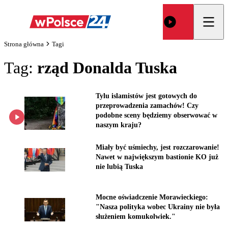
Strona główna
Tagi
Tag:
rząd Donalda Tuska
Tylu islamistów jest gotowych do
przeprowadzenia zamachów! Czy
podobne sceny będziemy obserwować w
naszym kraju?
Miały być uśmiechy, jest rozczarowanie!
Nawet w największym bastionie KO już
nie lubią Tuska
Mocne oświadczenie Morawieckiego:
"Nasza polityka wobec Ukrainy nie była
służeniem komukolwiek."