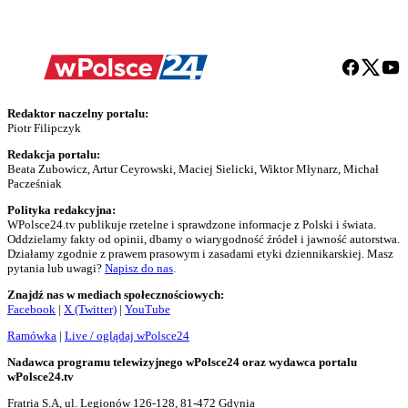
Redaktor naczelny portalu:
Piotr Filipczyk
Redakcja portalu:
Beata Zubowicz, Artur Ceyrowski, Maciej Sielicki, Wiktor Młynarz, Michał
Pacześniak
Polityka redakcyjna:
WPolsce24.tv publikuje rzetelne i sprawdzone informacje z Polski i świata.
Oddzielamy fakty od opinii, dbamy o wiarygodność źródeł i jawność autorstwa.
Działamy zgodnie z prawem prasowym i zasadami etyki dziennikarskiej. Masz
pytania lub uwagi?
Napisz do nas
.
Znajdź nas w mediach społecznościowych:
Facebook
|
X (Twitter)
|
YouTube
Ramówka
|
Live / oglądaj wPolsce24
Nadawca programu telewizyjnego wPolsce24 oraz wydawca portalu
wPolsce24.tv
Fratria S.A, ul. Legionów 126-128, 81-472 Gdynia