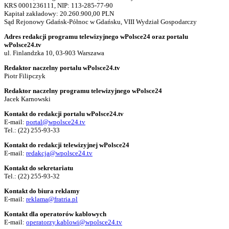
KRS 0001236111, NIP: 113-285-77-90
Kapitał zakładowy: 20.260.900,00 PLN
Sąd Rejonowy Gdańsk-Północ w Gdańsku, VIII Wydział Gospodarczy
Adres redakcji programu telewizyjnego wPolsce24 oraz portalu
wPolsce24.tv
ul. Finlandzka 10, 03-903 Warszawa
Redaktor naczelny portalu wPolsce24.tv
Piotr Filipczyk
Redaktor naczelny programu telewizyjnego wPolsce24
Jacek Karnowski
Kontakt do redakcji portalu wPolsce24.tv
E-mail:
portal@wpolsce24.tv
Tel.:
(22) 255-93-33
Kontakt do redakcji telewizyjnej wPolsce24
E-mail:
redakcja@wpolsce24.tv
Kontakt do sekretariatu
Tel.:
(22) 255-93-32
Kontakt do biura reklamy
E-mail:
reklama@fratria.pl
Kontakt dla operatorów kablowych
E-mail:
operatorzy.kablowi@wpolsce24.tv