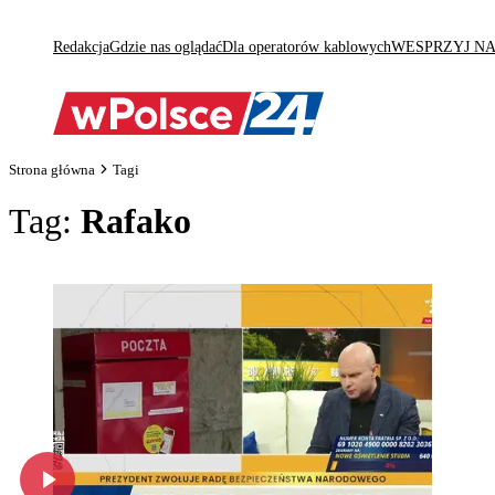
Redakcja
Gdzie nas oglądać
Dla operatorów kablowych
WESPRZYJ N
Strona główna
Tagi
Tag:
Rafako