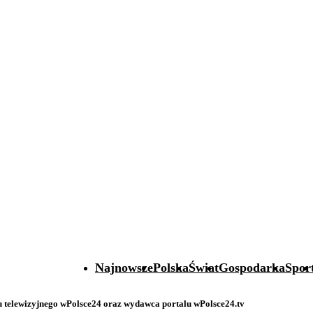
Najnowsze
Polska
Świat
Gospodarka
Spor
telewizyjnego wPolsce24 oraz wydawca portalu wPolsce24.tv