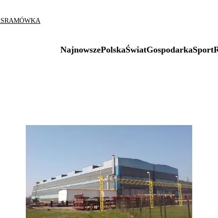
AS
RAMÓWKA
Najnowsze
Polska
Świat
Gospodarka
Sport