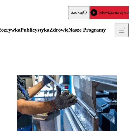
Szukaj
Telewizja na żywo
Rozrywka
Publicystyka
Zdrowie
Nasze Programy