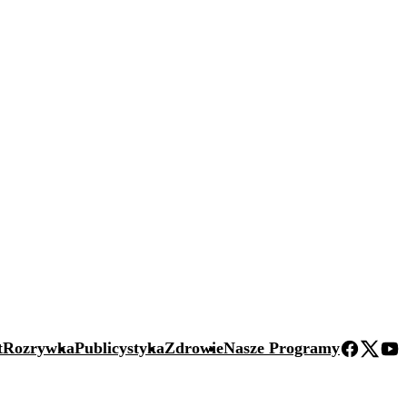
t
Rozrywka
Publicystyka
Zdrowie
Nasze Programy