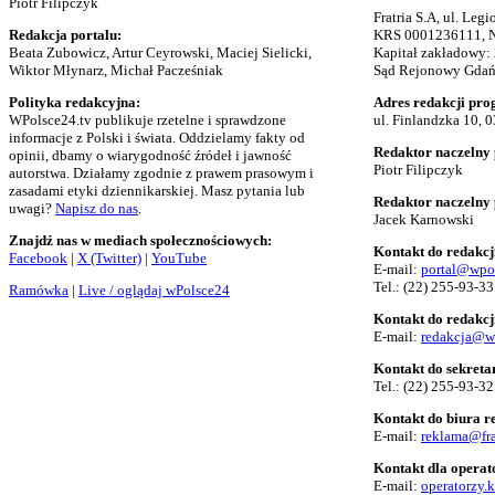
Piotr Filipczyk
Fratria S.A, ul. Le
Redakcja portalu:
KRS 0001236111, N
Beata Zubowicz, Artur Ceyrowski, Maciej Sielicki,
Kapitał zakładowy:
Wiktor Młynarz, Michał Pacześniak
Sąd Rejonowy Gdańs
Polityka redakcyjna:
Adres redakcji pro
WPolsce24.tv publikuje rzetelne i sprawdzone
ul. Finlandzka 10, 
informacje z Polski i świata. Oddzielamy fakty od
Redaktor naczelny 
opinii, dbamy o wiarygodność źródeł i jawność
Piotr Filipczyk
autorstwa. Działamy zgodnie z prawem prasowym i
zasadami etyki dziennikarskiej. Masz pytania lub
Redaktor naczelny
uwagi?
Napisz do nas
.
Jacek Karnowski
Znajdź nas w mediach społecznościowych:
Kontakt do redakcj
Facebook
|
X (Twitter)
|
YouTube
E-mail:
portal@wpo
Tel.:
(22) 255-93-33
Ramówka
|
Live / oglądaj wPolsce24
Kontakt do redakcj
E-mail:
redakcja@w
Kontakt do sekreta
Tel.:
(22) 255-93-32
Kontakt do biura 
E-mail:
reklama@fra
Kontakt dla opera
E-mail:
operatorzy.