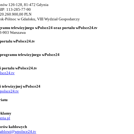
gionów 126-128, 81-472 Gdynia
IP: 113-285-77-90
 20.260.900,00 PLN
k-Północ w Gdańsku, VIII Wydział Gospodarczy
gramu telewizyjnego wPolsce24 oraz portalu wPolsce24.tv
03-903 Warszawa
portalu wPolsce24.tv
 programu telewizyjnego wPolsce24
i portalu wPolsce24.tv
lsce24.tv
i telewizyjnej wPolsce24
polsce24.tv
riatu
reklamy
tria.pl
torów kablowych
kablowi@wpolsce24.tv