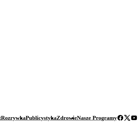
t
Rozrywka
Publicystyka
Zdrowie
Nasze Programy