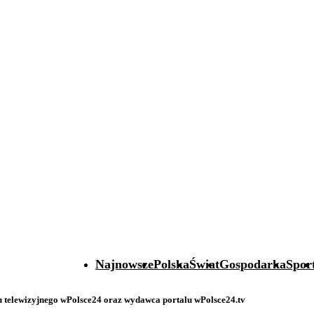
Najnowsze
Polska
Świat
Gospodarka
Spor
telewizyjnego wPolsce24 oraz wydawca portalu wPolsce24.tv