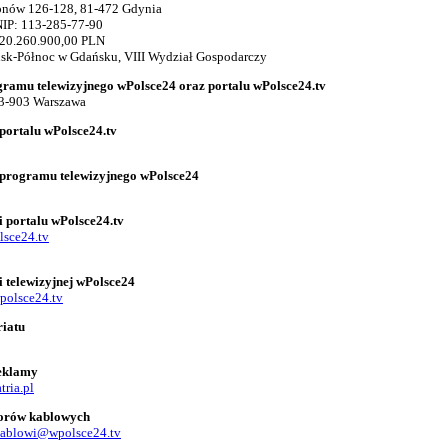
gionów 126-128, 81-472 Gdynia
IP: 113-285-77-90
 20.260.900,00 PLN
k-Północ w Gdańsku, VIII Wydział Gospodarczy
gramu telewizyjnego wPolsce24 oraz portalu wPolsce24.tv
03-903 Warszawa
portalu wPolsce24.tv
 programu telewizyjnego wPolsce24
i portalu wPolsce24.tv
lsce24.tv
i telewizyjnej wPolsce24
polsce24.tv
riatu
reklamy
tria.pl
torów kablowych
kablowi@wpolsce24.tv