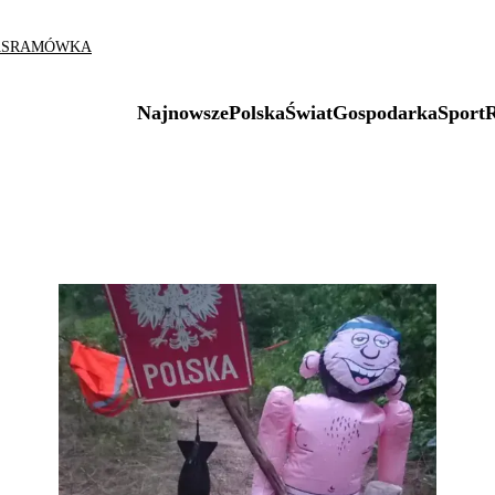
AS
RAMÓWKA
Najnowsze
Polska
Świat
Gospodarka
Sport