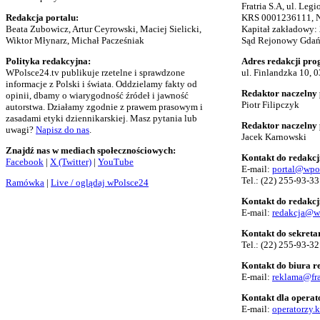
Fratria S.A, ul. Le
Redakcja portalu:
KRS 0001236111, N
Beata Zubowicz, Artur Ceyrowski, Maciej Sielicki,
Kapitał zakładowy:
Wiktor Młynarz, Michał Pacześniak
Sąd Rejonowy Gdańs
Polityka redakcyjna:
Adres redakcji pro
WPolsce24.tv publikuje rzetelne i sprawdzone
ul. Finlandzka 10, 
informacje z Polski i świata. Oddzielamy fakty od
Redaktor naczelny 
opinii, dbamy o wiarygodność źródeł i jawność
Piotr Filipczyk
autorstwa. Działamy zgodnie z prawem prasowym i
zasadami etyki dziennikarskiej. Masz pytania lub
Redaktor naczelny
uwagi?
Napisz do nas
.
Jacek Karnowski
Znajdź nas w mediach społecznościowych:
Kontakt do redakcj
Facebook
|
X (Twitter)
|
YouTube
E-mail:
portal@wpo
Tel.:
(22) 255-93-33
Ramówka
|
Live / oglądaj wPolsce24
Kontakt do redakcj
E-mail:
redakcja@w
Kontakt do sekreta
Tel.:
(22) 255-93-32
Kontakt do biura 
E-mail:
reklama@fra
Kontakt dla opera
E-mail:
operatorzy.