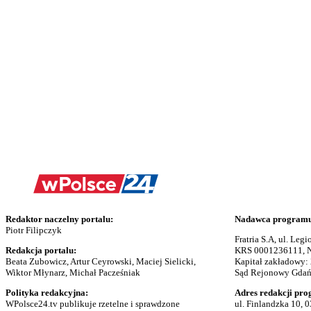
Redaktor naczelny portalu:
Nadawca programu 
Piotr Filipczyk
Fratria S.A, ul. Le
Redakcja portalu:
KRS 0001236111, N
Beata Zubowicz, Artur Ceyrowski, Maciej Sielicki,
Kapitał zakładowy:
Wiktor Młynarz, Michał Pacześniak
Sąd Rejonowy Gdańs
Polityka redakcyjna:
Adres redakcji pro
WPolsce24.tv publikuje rzetelne i sprawdzone
ul. Finlandzka 10, 