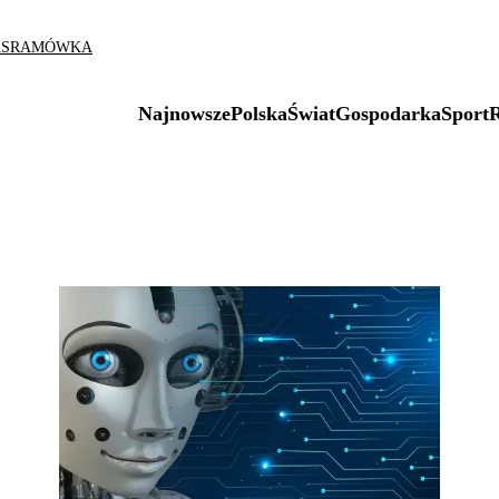
AS
RAMÓWKA
Najnowsze
Polska
Świat
Gospodarka
Sport