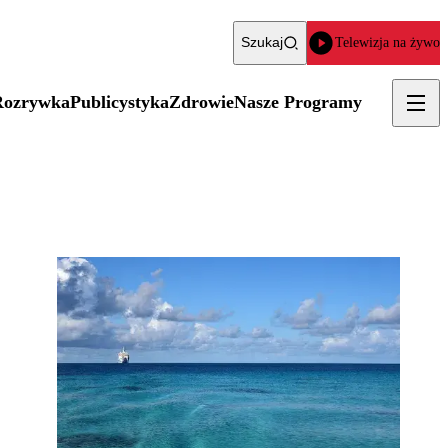
Szukaj
Telewizja na żywo
Rozrywka
Publicystyka
Zdrowie
Nasze Programy