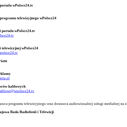
portalu wPolsce24.tv
 programu telewizyjnego wPolsce24
i portalu wPolsce24.tv
lsce24.tv
i telewizyjnej wPolsce24
polsce24.tv
riatu
reklamy
tria.pl
torów kablowych
kablowi@wpolsce24.tv
adawca programu telewizyjnego oraz dostawca audiowizualnej usługi medialnej na ż
ajowa Rada Radiofonii i Telewizji
.