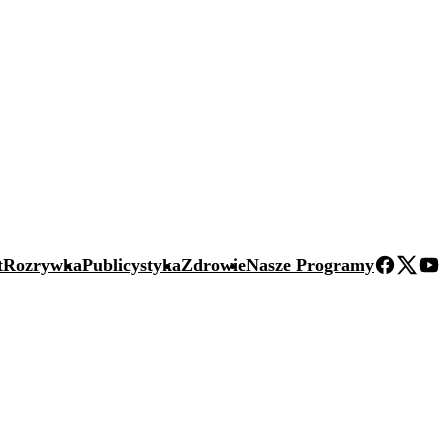
t
Rozrywka
Publicystyka
Zdrowie
Nasze Programy