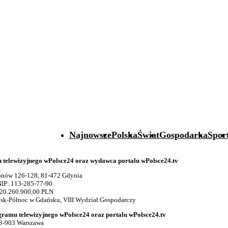
Najnowsze
Polska
Świat
Gospodarka
Spor
telewizyjnego wPolsce24 oraz wydawca portalu wPolsce24.tv
gionów 126-128, 81-472 Gdynia
IP: 113-285-77-90
 20.260.900,00 PLN
k-Północ w Gdańsku, VIII Wydział Gospodarczy
gramu telewizyjnego wPolsce24 oraz portalu wPolsce24.tv
03-903 Warszawa