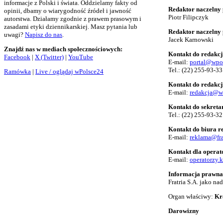
informacje z Polski i świata. Oddzielamy fakty od
Redaktor naczelny 
opinii, dbamy o wiarygodność źródeł i jawność
Piotr Filipczyk
autorstwa. Działamy zgodnie z prawem prasowym i
zasadami etyki dziennikarskiej. Masz pytania lub
Redaktor naczelny
uwagi?
Napisz do nas
.
Jacek Karnowski
Znajdź nas w mediach społecznościowych:
Kontakt do redakcj
Facebook
|
X (Twitter)
|
YouTube
E-mail:
portal@wpo
Tel.:
(22) 255-93-33
Ramówka
|
Live / oglądaj wPolsce24
Kontakt do redakcj
E-mail:
redakcja@w
Kontakt do sekreta
Tel.:
(22) 255-93-32
Kontakt do biura 
E-mail:
reklama@fra
Kontakt dla opera
E-mail:
operatorzy.
Informacja prawna
Fratria S.A. jako n
Organ właściwy:
Kr
Darowizny