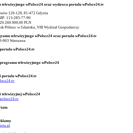
telewizyjnego wPolsce24 oraz wydawca portalu wPolsce24.tv
gionów 126-128, 81-472 Gdynia
IP: 113-285-77-90
 20.260.900,00 PLN
k-Północ w Gdańsku, VIII Wydział Gospodarczy
gramu telewizyjnego wPolsce24 oraz portalu wPolsce24.tv
03-903 Warszawa
portalu wPolsce24.tv
 programu telewizyjnego wPolsce24
i portalu wPolsce24.tv
lsce24.tv
i telewizyjnej wPolsce24
polsce24.tv
riatu
reklamy
tria.pl