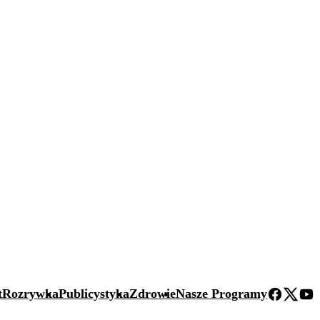
t
Rozrywka
Publicystyka
Zdrowie
Nasze Programy