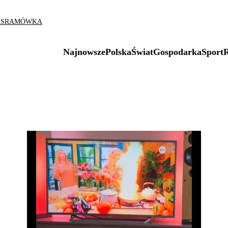
AS
RAMÓWKA
Najnowsze
Polska
Świat
Gospodarka
Sport