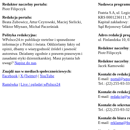
Redaktor naczelny portalu:
Nadawca programu 
Piotr Filipczyk
Fratria S.A, ul. Le
Redakcja portalu:
KRS 0001236111, N
Beata Zubowicz, Artur Ceyrowski, Maciej Sielicki,
Kapitał zakładowy:
Wiktor Młynarz, Michał Pacześniak
Sąd Rejonowy Gdańs
Polityka redakcyjna:
Adres redakcji pro
WPolsce24.tv publikuje rzetelne i sprawdzone
ul. Finlandzka 10, 
informacje z Polski i świata. Oddzielamy fakty od
Redaktor naczelny 
opinii, dbamy o wiarygodność źródeł i jawność
Piotr Filipczyk
autorstwa. Działamy zgodnie z prawem prasowym i
zasadami etyki dziennikarskiej. Masz pytania lub
Redaktor naczelny
uwagi?
Napisz do nas
.
Jacek Karnowski
Znajdź nas w mediach społecznościowych:
Kontakt do redakcj
Facebook
|
X (Twitter)
|
YouTube
E-mail:
portal@wpo
Tel.:
(22) 255-93-33
Ramówka
|
Live / oglądaj wPolsce24
Kontakt do redakcj
E-mail:
redakcja@w
Kontakt do sekreta
Tel.:
(22) 255-93-32
Kontakt do biura 
E-mail:
reklama@fra