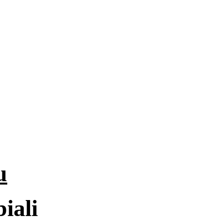
u
iali