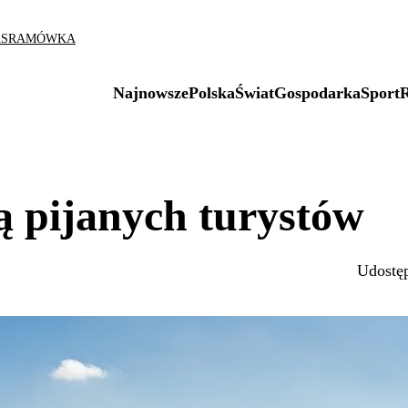
AS
RAMÓWKA
Najnowsze
Polska
Świat
Gospodarka
Sport
ą pijanych turystów
Udostęp