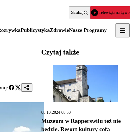
Szukaj
Telewizja na żywo
Rozrywka
Publicystyka
Zdrowie
Nasze Programy
Czytaj także
nij:
08.10.2024 08:30
Muzeum w Rapperswilu też nie
będzie. Resort kultury cofa