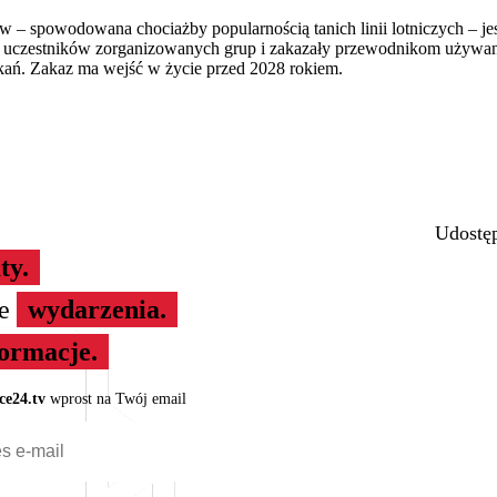
w – spowodowana chociażby popularnością tanich linii lotniczych – jes
ę uczestników zorganizowanych grup i zakazały przewodnikom używan
ań. Zakaz ma wejść w życie przed 2028 rokiem.
Udostęp
ty.
ze
wydarzenia.
formacje.
ce24.tv
wprost na Twój email