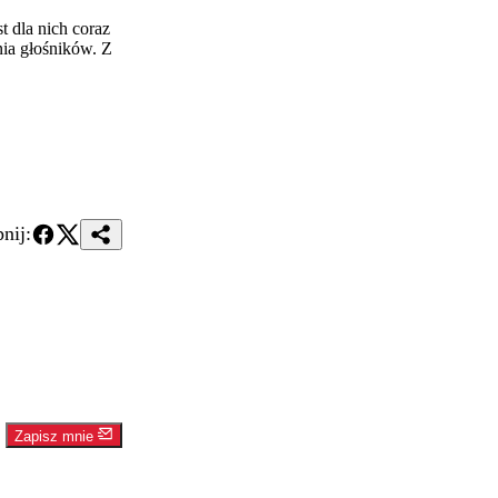
t dla nich coraz
ia głośników. Z
nij:
Zapisz mnie