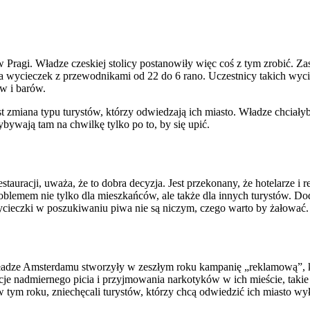
w Pragi. Władze czeskiej stolicy postanowiły więc coś z tym zrobić. Za
 wycieczek z przewodnikami od 22 do 6 rano. Uczestnicy takich wyci
ów i barów.
est zmiana typu turystów, którzy odwiedzają ich miasto. Władze chciały
zybywają tam na chwilkę tylko po to, by się upić.
uracji, uważa, że to dobra decyzja. Jest przekonany, że hotelarze i re
roblemem nie tylko dla mieszkańców, ale także dla innych turystów. Do
wycieczki w poszukiwaniu piwa nie są niczym, czego warto by żałować.
 Władze Amsterdamu stworzyły w zeszłym roku kampanię „reklamową”, k
 nadmiernego picia i przyjmowania narkotyków w ich mieście, takie
w tym roku, zniechęcali turystów, którzy chcą odwiedzić ich miasto w