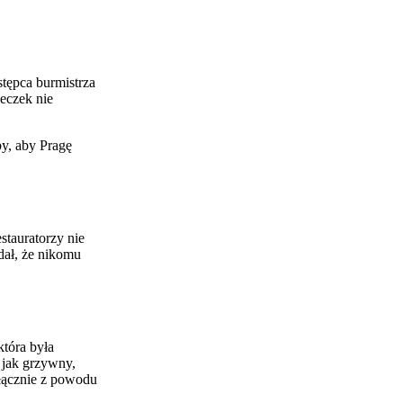
stępca burmistrza
eczek nie
by, aby Pragę
stauratorzy nie
dał, że nikomu
tóra była
 jak grzywny,
yłącznie z powodu