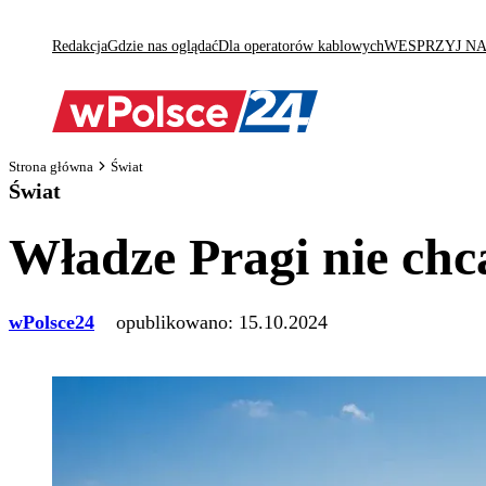
Redakcja
Gdzie nas oglądać
Dla operatorów kablowych
WESPRZYJ N
Strona główna
Świat
Świat
Władze Pragi nie chc
wPolsce24
opublikowano:
15.10.2024