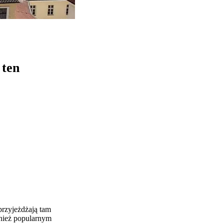
 ten
przyjeżdżają tam
wnież popularnym