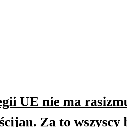
egii UE nie ma rasizm
ścijan. Za to wszyscy b