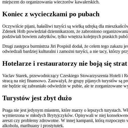
miejscem do organizowania wieczorów kawalerskich.
Koniec z wycieczkami po pubach
Oczywiście pijani, hałaśliwi turyści są wielką udręką dla mieszkańcó
Zdenek Hrib powiedział dziennikarzom, że zabroniono organizowania
podziwiali bowiem zabytków, tylko wnętrza kolejnych praskich pub
Drugi zastępca burmistrza Jiri Pospisil dodał, że celem tego zakazu j
odwiedzali bardziej kulturalni i zamożni turyści, a nie tacy, którzy pr
Hotelarze i restauratorzy nie boją się strat
Vaclav Starek, przewodniczący Czeskiego Stowarzyszenia Hoteli i Resta
stracą na niej finansowo. Zauważył, że grupy pijanych turystów są p
nie będzie się zabraniało odwiedzin w pubie, ale te zorganizowane 
Turystów jest zbyt dużo
Praga nie jest jedynym miastem, które marzy o lepszych turystach.
wymierzona w młodych Brytyjczyków. Opisywali w niej konsekwencje
areszt czy problemy zdrowotne. W innej kampanii, którą rozpoczęto 
alkoholu, marihuany i prostytutek.