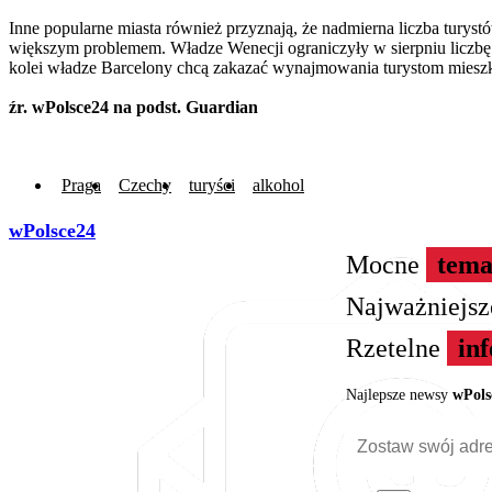
Inne popularne miasta również przyznają, że nadmierna liczba turystó
większym problemem. Władze Wenecji ograniczyły w sierpniu liczb
kolei władze Barcelony chcą zakazać wynajmowania turystom mieszk
źr. wPolsce24 na podst. Guardian
Praga
Czechy
turyści
alkohol
wPolsce24
Mocne
tema
Najważniejs
Rzetelne
in
Najlepsze newsy
wPols