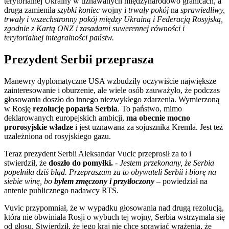
terytorialnej Ukrainy w uznawanych międzynarodowo granicach, a
druga zamieniła
szybki koniec
wojny i
trwały pokój
na
sprawiedliwy,
trwały i wszechstronny pokój między Ukrainą i Federacją Rosyjską,
zgodnie z Kartą ONZ i zasadami suwerennej równości i
terytorialnej integralności państw.
Prezydent Serbii przeprasza
Manewry dyplomatyczne USA wzbudziły oczywiście największe
zainteresowanie i oburzenie, ale wiele osób zauważyło, że podczas
głosowania doszło do innego niezwykłego zdarzenia. Wymierzoną
w Rosję
rezolucję poparła Serbia
. To państwo, mimo
deklarowanych europejskich ambicji,
ma obecnie mocno
prorosyjskie władze
i jest uznawana za sojusznika Kremla. Jest też
uzależniona od rosyjskiego gazu.
Teraz prezydent Serbii Aleksandar Vucic przeprosił za to i
stwierdził, że
doszło do pomyłki.
-
Jestem przekonany, że Serbia
popełniła dziś błąd. Przepraszam za to obywateli Serbii i biorę na
siebie winę, bo
byłem zmęczony i przytłoczony
–
powiedział na
antenie publicznego nadawcy RTS.
Vuvic przypomniał, że w wypadku głosowania nad drugą rezolucją,
która nie obwiniała Rosji o wybuch tej wojny, Serbia wstrzymała się
od głosu. Stwierdził, że jego kraj nie chce sprawiać wrażenia, że