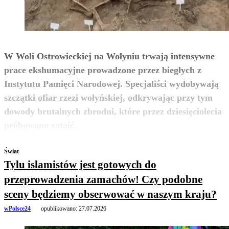
W Woli Ostrowieckiej na Wołyniu trwają intensywne
prace ekshumacyjne prowadzone przez biegłych z
Instytutu Pamięci Narodowej. Specjaliści wydobywają
szczątki ofiar rzezi wołyńskiej, odkrywając przy tym
dowody brutalnych zbrodni, które przez dziesięciolecia
zobacz więcej
próbowano zataić.
Świat
Tylu islamistów jest gotowych do
przeprowadzenia zamachów! Czy podobne
sceny będziemy obserwować w naszym kraju?
wPolsce24
opublikowano:
27.07.2026