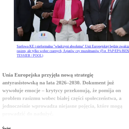
Szefowa KE i nieformalna "władczyni absolutna" Unii Europejskiej będzie zwalcz
rasizm, ale tylko wobec czarnych, Azjatów czy muzułmanów (Fot. PAP/EPA/BE
TESSIER / POOL)
Unia Europejska przyjęła nową strategię
antyrasistowską na lata 2026–2030. Dokument już
wywołuje emocje – krytycy przekonują, że pomija on
problem rasizmu wobec białej części społeczeństwa, a
jednocześnie wprowadza niejasne pojęcia, które mogą
zobacz więcej
prowadzić do nadużyć.
Świat