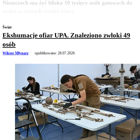
Niemczech ma żyć blisko 10 tysięcy osób gotowych do
zobacz więcej
ataku w ramach swojej wiary.
Świat
Ekshumacje ofiar UPA. Znaleziono zwłoki 49
osób
Wiktor Młynarz
opublikowano:
28.07.2026