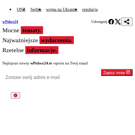
ONZ
Serbia
wojna na Ukrainie
rezolucja
wPolsce24
Udostępnij:
Mocne
tematy.
Najważniejsze
wydarzenia.
Rzetelne
informacje.
Najlepsze newsy
wPolsce24.tv
wprost na Twój email
Zapisz mnie