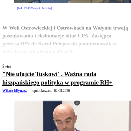
(fot. PAP/Wojtek Jargiło)
W Woli Ostrowieckiej i Ostrówkach na Wołyniu trwają
poszukiwania i ekshumacje ofiar UPA. Zastępca
prezesa IPN dr Karol Polejowski poinformował, że
zobacz więcej
dotychczas odnaleziono 49 osób.
Świat
"Nie ufajcie Tuskowi". Ważna rada
hiszpańskiego polityka w programie RH+
Wiktor Młynarz
opublikowano:
02.08.2026