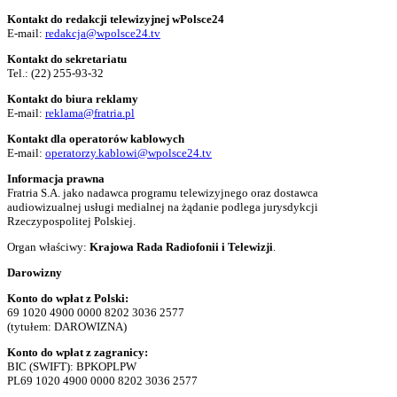
Kontakt do redakcji telewizyjnej wPolsce24
E-mail:
redakcja@wpolsce24.tv
Kontakt do sekretariatu
Tel.:
(22) 255-93-32
Kontakt do biura reklamy
E-mail:
reklama@fratria.pl
Kontakt dla operatorów kablowych
E-mail:
operatorzy.kablowi@wpolsce24.tv
Informacja prawna
Fratria S.A. jako nadawca programu telewizyjnego oraz dostawca
audiowizualnej usługi medialnej na żądanie podlega jurysdykcji
Rzeczypospolitej Polskiej.
Organ właściwy:
Krajowa Rada Radiofonii i Telewizji
.
Darowizny
Konto do wpłat z Polski:
69 1020 4900 0000 8202 3036 2577
(tytułem: DAROWIZNA)
Konto do wpłat z zagranicy:
BIC (SWIFT): BPKOPLPW
PL69 1020 4900 0000 8202 3036 2577