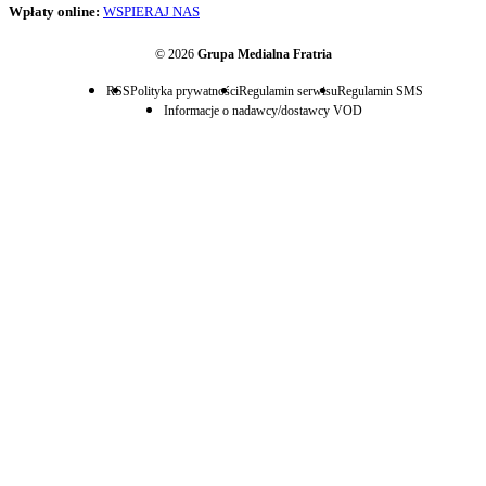
Wpłaty online:
WSPIERAJ NAS
© 2026
Grupa Medialna Fratria
RSS
Polityka prywatności
Regulamin serwisu
Regulamin SMS
Informacje o nadawcy/dostawcy VOD