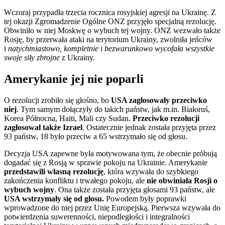
Wczoraj przypadła trzecia rocznica rosyjskiej agresji na Ukrainę. Z
tej okazji Zgromadzenie Ogólne ONZ przyjęło specjalną rezolucję.
Obwiniło w niej Moskwę o wybuch tej wojny. ONZ wezwało także
Rosję, by przerwała ataki na terytorium Ukrainy, zwolniła jeńców
i
natychmiastowo, kompletnie i bezwarunkowo
wycofała wszystkie
swoje siły zbrojne
z Ukrainy.
Amerykanie jej nie poparli
O rezolucji zrobiło się głośno, bo
USA zagłosowały przeciwko
niej
. Tym samym dołączyły do takich państw, jak m.in. Białoruś,
Korea Północna, Haiti, Mali czy Sudan.
Przeciwko rezolucji
zagłosował także Izrael
. Ostatecznie jednak została przyjęta przez
93 państw, 18 było przeciw a 65 wstrzymało się od głosu.
Decyzja USA zapewne była motywowana tym, że obecnie próbują
dogadać się z Rosją w sprawie pokoju na Ukrainie. Amerykanie
przedstawili własną rezolucję
, która wzywała do szybkiego
zakończenia konfliktu i trwałego pokoju, ale
nie obwiniała Rosji o
wybuch wojny
. Ona także została przyjęta głosami 93 państw, ale
USA wstrzymały się od głosu.
Powodem były poprawki
wprowadzone do niej przez Unię Europejską. Pierwsza wzywała do
potwierdzenia suwerenności, niepodległości i integralności