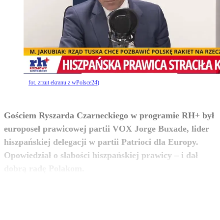
fot. zrzut ekranu z wPolsce24)
Gościem Ryszarda Czarneckiego w programie RH+ był
europoseł prawicowej partii VOX Jorge Buxade, lider
hiszpańskiej delegacji w partii Patrioci dla Europy.
Opowiedział o słabości hiszpańskiej prawicy – i dał
zobacz więcej
dobrą radę Polakom.