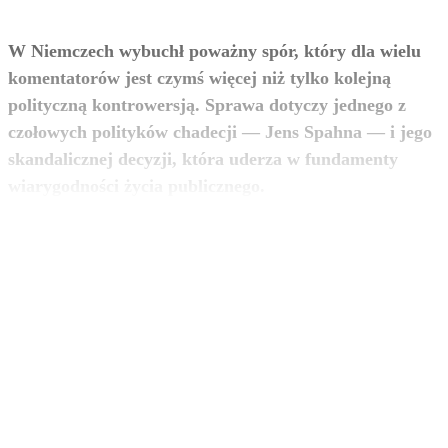
W Niemczech wybuchł poważny spór, który dla wielu
komentatorów jest czymś więcej niż tylko kolejną
polityczną kontrowersją. Sprawa dotyczy jednego z
czołowych polityków chadecji — Jens Spahna — i jego
skandalicznej decyzji, która uderza w fundamenty
zobacz więcej
wiarygodności życia publicznego.