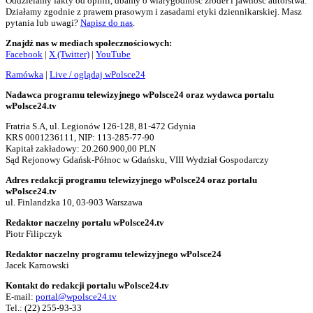
Oddzielamy fakty od opinii, dbamy o wiarygodność źródeł i jawność autorstwa.
Działamy zgodnie z prawem prasowym i zasadami etyki dziennikarskiej. Masz
pytania lub uwagi?
Napisz do nas
.
Znajdź nas w mediach społecznościowych:
Facebook
|
X (Twitter)
|
YouTube
Ramówka
|
Live / oglądaj wPolsce24
Nadawca programu telewizyjnego wPolsce24 oraz wydawca portalu
wPolsce24.tv
Fratria S.A, ul. Legionów 126-128, 81-472 Gdynia
KRS 0001236111, NIP: 113-285-77-90
Kapitał zakładowy: 20.260.900,00 PLN
Sąd Rejonowy Gdańsk-Północ w Gdańsku, VIII Wydział Gospodarczy
Adres redakcji programu telewizyjnego wPolsce24 oraz portalu
wPolsce24.tv
ul. Finlandzka 10, 03-903 Warszawa
Redaktor naczelny portalu wPolsce24.tv
Piotr Filipczyk
Redaktor naczelny programu telewizyjnego wPolsce24
Jacek Karnowski
Kontakt do redakcji portalu wPolsce24.tv
E-mail:
portal@wpolsce24.tv
Tel.:
(22) 255-93-33