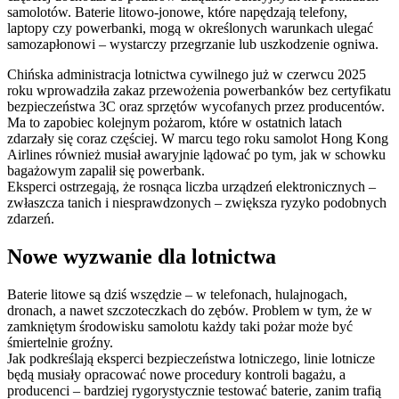
samolotów. Baterie litowo-jonowe, które napędzają telefony,
laptopy czy powerbanki, mogą w określonych warunkach ulegać
samozapłonowi – wystarczy przegrzanie lub uszkodzenie ogniwa.
Chińska administracja lotnictwa cywilnego już w czerwcu 2025
roku wprowadziła zakaz przewożenia powerbanków bez certyfikatu
bezpieczeństwa 3C oraz sprzętów wycofanych przez producentów.
Ma to zapobiec kolejnym pożarom, które w ostatnich latach
zdarzały się coraz częściej. W marcu tego roku samolot Hong Kong
Airlines również musiał awaryjnie lądować po tym, jak w schowku
bagażowym zapalił się powerbank.
Eksperci ostrzegają, że rosnąca liczba urządzeń elektronicznych –
zwłaszcza tanich i niesprawdzonych – zwiększa ryzyko podobnych
zdarzeń.
Nowe wyzwanie dla lotnictwa
Baterie litowe są dziś wszędzie – w telefonach, hulajnogach,
dronach, a nawet szczoteczkach do zębów. Problem w tym, że w
zamkniętym środowisku samolotu każdy taki pożar może być
śmiertelnie groźny.
Jak podkreślają eksperci bezpieczeństwa lotniczego, linie lotnicze
będą musiały opracować nowe procedury kontroli bagażu, a
producenci – bardziej rygorystycznie testować baterie, zanim trafią