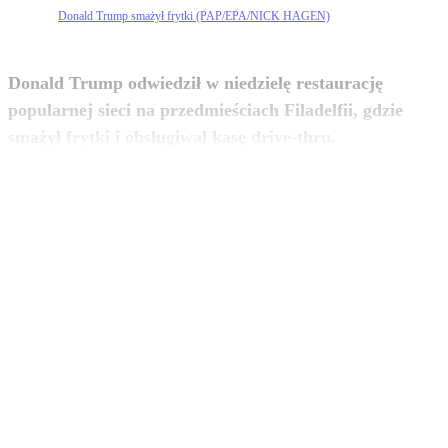
Donald Trump smażył frytki (PAP/EPA/NICK HAGEN)
Donald Trump odwiedził w niedzielę restaurację
popularnej sieci na przedmieściach Filadelfii, gdzie
zobacz więcej
smażył frytki i obsługiwał kasę drive-thru.