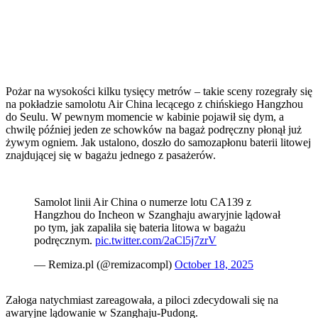
Pożar na wysokości kilku tysięcy metrów – takie sceny rozegrały się
na pokładzie samolotu Air China lecącego z chińskiego Hangzhou
do Seulu. W pewnym momencie w kabinie pojawił się dym, a
chwilę później jeden ze schowków na bagaż podręczny płonął już
żywym ogniem. Jak ustalono, doszło do samozapłonu baterii litowej
znajdującej się w bagażu jednego z pasażerów.
Samolot linii Air China o numerze lotu CA139 z
Hangzhou do Incheon w Szanghaju awaryjnie lądował
po tym, jak zapaliła się bateria litowa w bagażu
podręcznym.
pic.twitter.com/2aCl5j7zrV
— Remiza.pl (@remizacompl)
October 18, 2025
Załoga natychmiast zareagowała, a piloci zdecydowali się na
awaryjne lądowanie w Szanghaju-Pudong.