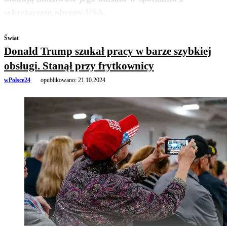
zobacz więcej
sekretarzem obrony USA.
Świat
Donald Trump szukał pracy w barze szybkiej
obsługi. Stanął przy frytkownicy
wPolsce24
opublikowano:
21.10.2024