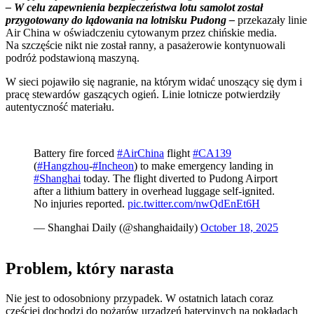
– W celu zapewnienia bezpieczeństwa lotu samolot został
przygotowany do lądowania na lotnisku Pudong –
przekazały linie
Air China w oświadczeniu cytowanym przez chińskie media.
Na szczęście nikt nie został ranny, a pasażerowie kontynuowali
podróż podstawioną maszyną.
W sieci pojawiło się nagranie, na którym widać unoszący się dym i
pracę stewardów gaszących ogień. Linie lotnicze potwierdziły
autentyczność materiału.
Battery fire forced
#AirChina
flight
#CA139
(
#Hangzhou
-
#Incheon
) to make emergency landing in
#Shanghai
today. ​The flight diverted to Pudong Airport
after a lithium battery in overhead luggage self-ignited.
No injuries reported.
pic.twitter.com/nwQdEnEt6H
— Shanghai Daily (@shanghaidaily)
October 18, 2025
Problem, który narasta
Nie jest to odosobniony przypadek. W ostatnich latach coraz
częściej dochodzi do pożarów urządzeń bateryjnych na pokładach