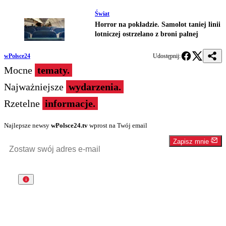
Świat
Horror na pokładzie. Samolot taniej linii
lotniczej ostrzelano z broni palnej
wPolsce24
Udostępnij:
Mocne
tematy.
Najważniejsze
wydarzenia.
Rzetelne
informacje.
Najlepsze newsy
wPolsce24.tv
wprost na Twój email
Zapisz mnie