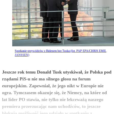
Spotkanie przywódców z Bidenem bez Tuska (fot. PAP EPA/CHRIS EMIL
JANSSEN)
Jeszcze rok temu Donald Tusk utyskiwał, że Polska pod
rządami PiS-u nie ma silnego głosu na forum
europejskim. Zapewniał, że jego nikt w Europie nie
ogra. Tymczasem okazuje się, że Niemcy, na które od
lat lider PO stawia, nie tylko nie lekceważą naszego
premiera przerzucając nam uchodźców, to jeszcze
blokują możliwość jego udziału w spotkaniu z