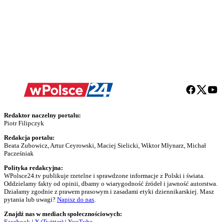
Redaktor naczelny portalu:
Piotr Filipczyk
Redakcja portalu:
Beata Zubowicz, Artur Ceyrowski, Maciej Sielicki, Wiktor Młynarz, Michał
Pacześniak
Polityka redakcyjna:
WPolsce24.tv publikuje rzetelne i sprawdzone informacje z Polski i świata.
Oddzielamy fakty od opinii, dbamy o wiarygodność źródeł i jawność autorstwa.
Działamy zgodnie z prawem prasowym i zasadami etyki dziennikarskiej. Masz
pytania lub uwagi?
Napisz do nas
.
Znajdź nas w mediach społecznościowych:
Facebook
|
X (Twitter)
|
YouTube