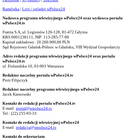
Ramówka
|
Live / oglądaj wPolsce24
Nadawca programu telewizyjnego wPolsce24 oraz wydawca portalu
wPolsce24.tv
Fratria S.A, ul. Legionów 126-128, 81-472 Gdynia
KRS 0001236111, NIP: 113-285-77-90
Kapitał zakładowy: 20.260.900,00 PLN
Sąd Rejonowy Gdańsk-Północ w Gdańsku, VIII Wydział Gospodarczy
Adres redakcji programu telewizyjnego wPolsce24 oraz portalu
wPolsce24.tv
ul. Finlandzka 10, 03-903 Warszawa
Redaktor naczelny portalu wPolsce24.tv
Piotr Filipczyk
Redaktor naczelny programu telewizyjnego wPolsce24
Jacek Karnowski
Kontakt do redakcji portalu wPolsce24.tv
E-mail:
portal@wpolsce24.tv
Tel.:
(22) 255-93-33
Kontakt do redakcji telewizyjnej wPolsce24
E-mail:
redakcja@wpolsce24.tv
Kontakt do sekretariatu