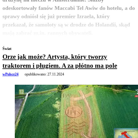
odeskortowały fanów Maccabi Tel Awiw do hotelu, a do
sprawy odniósł się już premier Izraela, który
przekazał, że samoloty są w drodze do Holandii, skąd
zobacz więcej
mają zabrać m.in. rannych obywateli.
Świat
Orze jak może? Artysta, który tworzy
traktorem i pługiem. A za płótno ma pole
wPolsce24
opublikowano:
27.11.2024