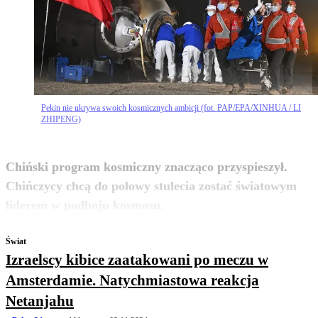
Pekin nie ukrywa swoich kosmicznych ambicji (fot. PAP/EPA/XINHUA / LI
ZHIPENG)
Chiński program kosmiczny znacząco przyspieszył.
Chińczycy chcą do połowy stulecia zostać światowym
zobacz więcej
liderem w podboju kosmosu.
Świat
Izraelscy kibice zaatakowani po meczu w
Amsterdamie. Natychmiastowa reakcja
Netanjahu