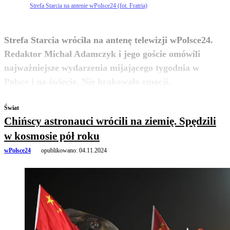
Strefa Starcia na antenie wPolsce24 (fot. Fratria)
Strefa Starcia wróciła na antenę telewizji wPolsce24.
Redaktor Michał Adamczyk i jego goście omówili
najważniejsze wydarzenia mijającego tygodnia w
zobacz więcej
Polsce i na świecie. Nie brakowało emocji.
Świat
Chińscy astronauci wrócili na ziemię. Spędzili
w kosmosie pół roku
wPolsce24
opublikowano:
04.11.2024