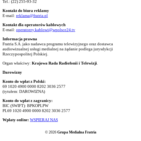
Tel.:
(22) 255-93-32
Kontakt do biura reklamy
E-mail:
reklama@fratria.pl
Kontakt dla operatorów kablowych
E-mail:
operatorzy.kablowi@wpolsce24.tv
Informacja prawna
Fratria S.A. jako nadawca programu telewizyjnego oraz dostawca
audiowizualnej usługi medialnej na żądanie podlega jurysdykcji
Rzeczypospolitej Polskiej.
Organ właściwy:
Krajowa Rada Radiofonii i Telewizji
.
Darowizny
Konto do wpłat z Polski:
69 1020 4900 0000 8202 3036 2577
(tytułem: DAROWIZNA)
Konto do wpłat z zagranicy:
BIC (SWIFT): BPKOPLPW
PL69 1020 4900 0000 8202 3036 2577
Wpłaty online:
WSPIERAJ NAS
© 2026
Grupa Medialna Fratria