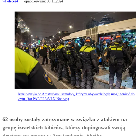
wPolsce24
opublikowano:
08.11.2024
Izrael wysyła do Amsterdamu samoloty, którymi obywatele będą mogli wrócić do
kraju. (fot.PAP/EPA/VLN Nieuws)
62 osoby zostały zatrzymane w związku z atakiem na
grupę izraelskich kibiców, którzy dopingowali swoją
drużynę na meczu w Amsterdamie. Służby