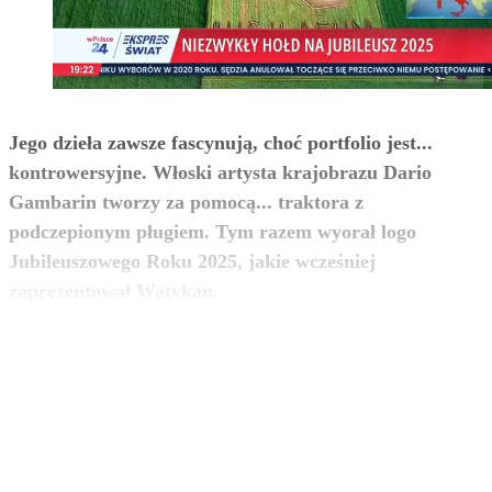
Jego dzieła zawsze fascynują, choć portfolio jest...
kontrowersyjne. Włoski artysta krajobrazu Dario
Gambarin tworzy za pomocą... traktora z
podczepionym pługiem. Tym razem wyorał logo
Jubileuszowego Roku 2025, jakie wcześniej
zobacz więcej
zaprezentował Watykan.