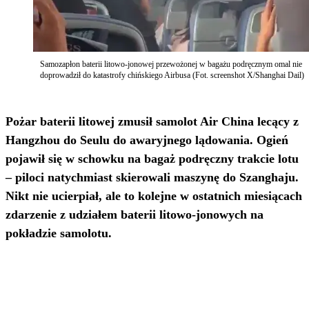
Samozapłon baterii litowo-jonowej przewożonej w bagażu podręcznym omal nie
doprowadził do katastrofy chińskiego Airbusa (Fot. screenshot X/Shanghai Dail)
Pożar baterii litowej zmusił samolot Air China lecący z
Hangzhou do Seulu do awaryjnego lądowania. Ogień
pojawił się w schowku na bagaż podręczny trakcie lotu
– piloci natychmiast skierowali maszynę do Szanghaju.
Nikt nie ucierpiał, ale to kolejne w ostatnich miesiącach
zdarzenie z udziałem baterii litowo-jonowych na
pokładzie samolotu.