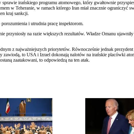
sprawie irańskiego programu atomowego, który gwałtownie przyspies
ymem w Teheranie, w ramach którego Iran miał znacznie ograniczyć s
n kraj sankcji.
porozumienia i utrudnia pracę inspektorom.
wy nie przyniosły na razie większych rezultatów. Władze Omanu ujawniły
 jednym z najważniejszych priorytetów. Równocześnie jednak prezydent
y zawiodą, to USA i Izrael dokonają nalotów na irańskie placówki ato
zostaną zaatakowani, to odpowiedzą na ten atak.