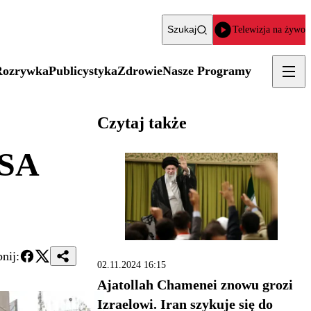
Szukaj
Telewizja na żywo
Rozrywka
Publicystyka
Zdrowie
Nasze Programy
Czytaj także
USA
nij:
02.11.2024 16:15
Ajatollah Chamenei znowu grozi
Izraelowi. Iran szykuje się do