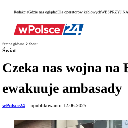
Redakcja
Gdzie nas oglądać
Dla operatorów kablowych
WESPRZYJ N
Strona główna
Świat
Świat
Czeka nas wojna na 
ewakuuje ambasady
wPolsce24
opublikowano:
12.06.2025