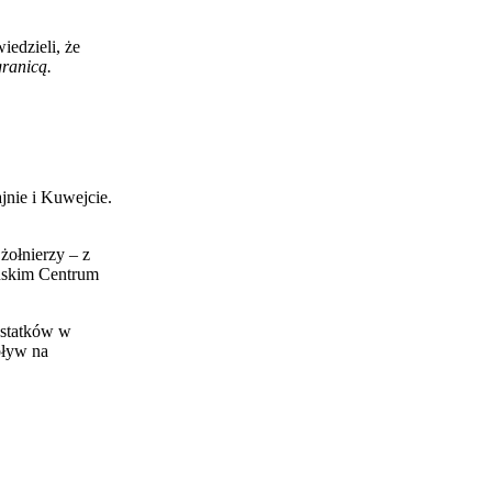
iedzieli, że
ranicą.
nie i Kuwejcie.
żołnierzy – z
ńskim Centrum
 statków w
pływ na