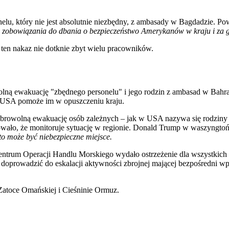
lu, który nie jest absolutnie niezbędny, z ambasady w Bagdadzie. Pow
 zobowiązania do dbania o bezpieczeństwo Amerykanów w kraju i za g
ten nakaz nie dotknie zbyt wielu pracowników.
ną ewakuację "zbędnego personelu" i jego rodzin z ambasad w Bahraj
, to USA pomoże im w opuszczeniu kraju.
obrowolną ewakuację osób zależnych – jak w USA nazywa się rodziny 
ało, że monitoruje sytuację w regionie. Donald Trump w waszyngto
to może być niebezpieczne miejsce.
ntrum Operacji Handlu Morskiego wydało ostrzeżenie dla wszystkich
ą doprowadzić do eskalacji aktywności zbrojnej mającej bezpośredni w
 Zatoce Omańskiej i Cieśninie Ormuz.