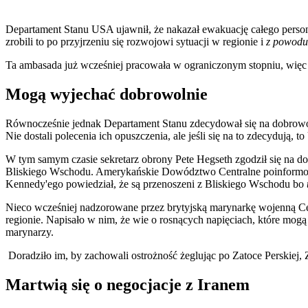
Departament Stanu USA ujawnił, że nakazał ewakuację całego persone
zrobili to po przyjrzeniu się rozwojowi sytuacji w regionie i
z powodu
Ta ambasada już wcześniej pracowała w ograniczonym stopniu, więc 
Mogą wyjechać dobrowolnie
Równocześnie jednak Departament Stanu zdecydował się na dobrowol
Nie dostali polecenia ich opuszczenia, ale jeśli się na to zdecydują
W tym samym czasie sekretarz obrony Pete Hegseth zgodził się na d
Bliskiego Wschodu. Amerykańskie Dowództwo Centralne poinformow
Kennedy'ego powiedział, że są przenoszeni z Bliskiego Wschodu bo
Nieco wcześniej nadzorowane przez brytyjską marynarkę wojenną Ce
regionie. Napisało w nim, że wie o rosnących napięciach, które mog
marynarzy.
Doradziło im, by zachowali ostrożność żeglując po Zatoce Perskiej,
Martwią się o negocjacje z Iranem