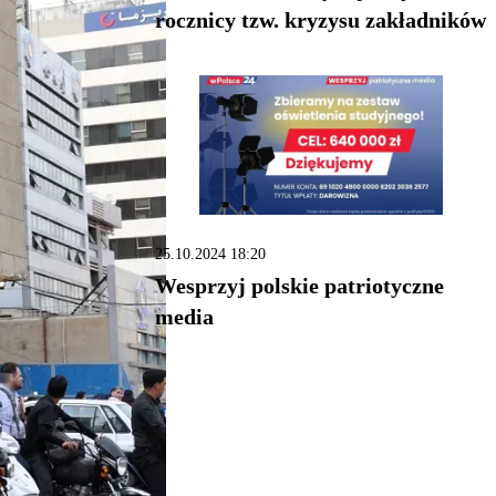
rocznicy tzw. kryzysu zakładników
25.10.2024 18:20
Wesprzyj polskie patriotyczne
media