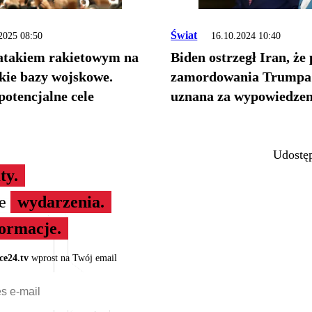
Świat
2025 08:50
16.10.2024 10:40
 atakiem rakietowym na
Biden ostrzegł Iran, że
ie bazy wojskowe.
zamordowania Trumpa 
otencjalne cele
uznana za wypowiedzen
Udostęp
ty.
ze
wydarzenia.
formacje.
ce24.tv
wprost na Twój email