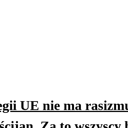
egii UE nie ma rasizm
ścijan. Za to wszyscy b