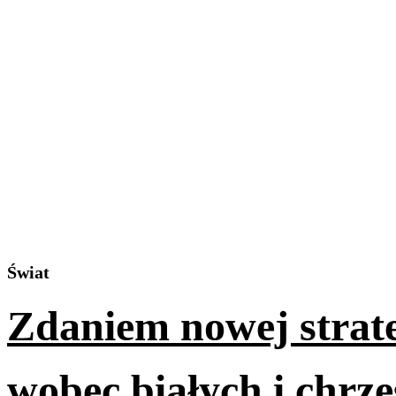
Świat
Zdaniem nowej strat
wobec białych i chrze