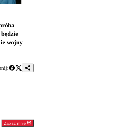
 próba
będzie
ie wojny
nij:
Zapisz mnie