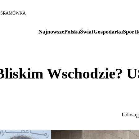
AS
RAMÓWKA
Najnowsze
Polska
Świat
Gospodarka
Sport
Bliskim Wschodzie? 
Udostęp