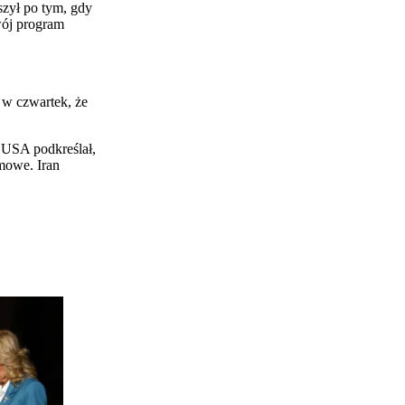
zył po tym, gdy
wój program
 w czwartek, że
 USA podkreślał,
mowe. Iran