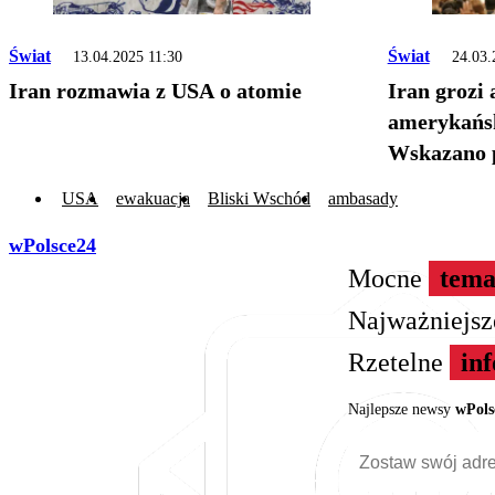
Świat
Świat
13.04.2025 11:30
24.03.
Iran rozmawia z USA o atomie
Iran grozi
amerykańsk
Wskazano p
USA
ewakuacja
Bliski Wschód
ambasady
wPolsce24
Mocne
tema
Najważniejs
Rzetelne
in
Najlepsze newsy
wPols