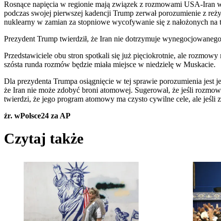
Rosnące napięcia w regionie mają związek z rozmowami USA-Iran w 
podczas swojej pierwszej kadencji Trump zerwał porozumienie z reż
nuklearny w zamian za stopniowe wycofywanie się z nałożonych na te
Prezydent Trump twierdził, że Iran nie dotrzymuje wynegocjowanego 
Przedstawiciele obu stron spotkali się już pięciokrotnie, ale rozmo
szósta runda rozmów będzie miała miejsce w niedzielę w Muskacie.
Dla prezydenta Trumpa osiągnięcie w tej sprawie porozumienia jest
że Iran nie może zdobyć broni atomowej. Sugerował, że jeśli rozmow
twierdzi, że jego program atomowy ma czysto cywilne cele, ale jeśli 
źr. wPolsce24 za AP
Czytaj także