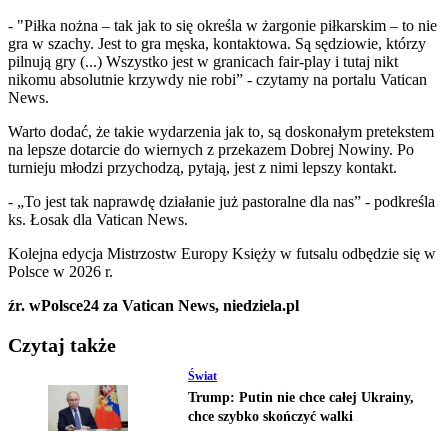
- "Piłka nożna – tak jak to się określa w żargonie piłkarskim – to nie
gra w szachy. Jest to gra męska, kontaktowa. Są sędziowie, którzy
pilnują gry (...) Wszystko jest w granicach fair-play i tutaj nikt
nikomu absolutnie krzywdy nie robi” - czytamy na portalu Vatican
News.
Warto dodać, że takie wydarzenia jak to, są doskonałym pretekstem
na lepsze dotarcie do wiernych z przekazem Dobrej Nowiny. Po
turnieju młodzi przychodzą, pytają, jest z nimi lepszy kontakt.
- „To jest tak naprawdę działanie już pastoralne dla nas” - podkreśla
ks. Łosak dla Vatican News.
Kolejna edycja Mistrzostw Europy Księży w futsalu odbędzie się w
Polsce w 2026 r.
źr. wPolsce24 za Vatican News, niedziela.pl
Czytaj także
Świat
Trump: Putin nie chce całej Ukrainy,
chce szybko skończyć walki