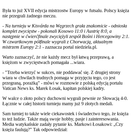
Była to już XVII edycja mistrzostw Europy w futsalu. Polscy księża
nie przegrali żadnego meczu.
-
Na turnieju w Kisvárda na Węgrzech grała znakomicie - odniosła
komplet zwycięstw - pokonali Kosowo 11:0 i Austrię 8:0, a
następnie w ćwierćfinale zwyciężyli zespół Bośni i Hercegowiny 2:1.
W czwartkowym półfinale wygrali z Chorwacją, aktualnym
mistrzem Europy 2:1
- zaznacza portal niedziela.pl.
Warto zaznaczyć, że nie każdy mecz był łatwą przeprawą, a
księżom w zwycięstwach pomagała ...wiara.
- "Trzeba wierzyć w sukces, nie poddawać się. Z drugiej strony
wiara w chwilach trudnych pomaga w przyjęciu tego, co jest
przegraną, porażką”
- mówi w rozmowie z polską edycją portalu
Vatican News ks. Marek Łosak, kapitan polskiej kadry.
W walce o złoto polscy duchowni wygrali pewnie ze Słowacją 4-0.
Łącznie w całej historii turnieju mamy już 9 złotych medali.
Sam turniej to także wiele ciekawostek i świadectwo tego, że księża
to też ludzie. Także mają swoje hobby, pasje i zainteresowania.
Media watykańskie zadały pytanie ks. Markowi Łosakowi: „Czy
księża faulują?” Tak odpowiedział: