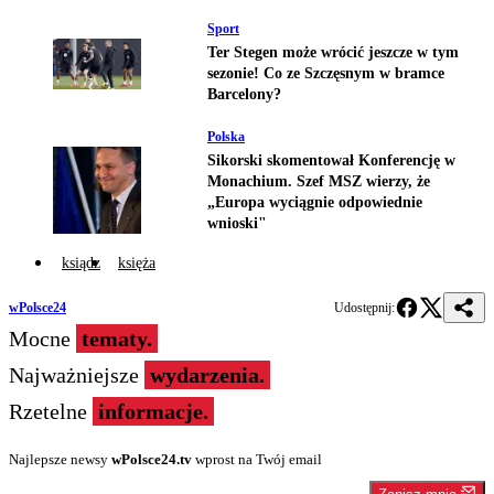
Sport
Ter Stegen może wrócić jeszcze w tym
sezonie! Co ze Szczęsnym w bramce
Barcelony?
Polska
Sikorski skomentował Konferencję w
Monachium. Szef MSZ wierzy, że
„Europa wyciągnie odpowiednie
wnioski"
ksiądz
księża
wPolsce24
Udostępnij:
Mocne
tematy.
Najważniejsze
wydarzenia.
Rzetelne
informacje.
Najlepsze newsy
wPolsce24.tv
wprost na Twój email