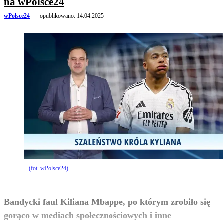
na wPolsce24
wPolsce24
opublikowano:
14.04.2025
(fot. wPolsce24)
Bandycki faul Kiliana Mbappe, po którym zrobiło się
gorąco w mediach społecznościowych i inne