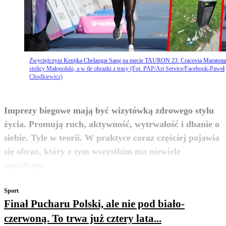
Zwyciężczyni Kenijka Chelangat Sang na mecie TAURON 23. Cracovia Maraton
stolicy Małopolski, a w tle obrazki z trasy (Fot. PAP/Art Service/Facebook-Paweł
Chodkiewicz)
Imprezy biegowe mają być wizytówką zdrowego stylu
życia. Promują ruch, aktywność, wytrwałość i dbanie o
siebie. Tyle w teorii. W praktyce coraz częściej pojawia
się obraz, który z tym wszystkim ma niewiele
zobacz więcej
wspólnego.
Sport
Finał Pucharu Polski, ale nie pod biało-
czerwoną. To trwa już cztery lata...