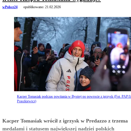
wPolsce24
opublikowano:
21.02.2026
Kacper Tomasiak podczas powitania w Bystrej po powrocie z igrzysk (Fot. PAP/J
Praszkiewicz)
Kacper Tomasiak wrócił z igrzysk w Predazzo z trzema
medalami i statusem największej nadziei polskich