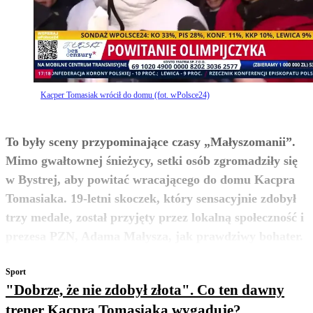
Kacper Tomasiak wrócił do domu (fot. wPolsce24)
To były sceny przypominające czasy „Małyszomanii”.
Mimo gwałtownej śnieżycy, setki osób zgromadziły się
w Bystrej, aby powitać wracającego do domu Kacpra
Tomasiaka. 19-letni skoczek, który sensacyjnie zdobył
trzy medale, został przyjęty przez lokalną społeczność i
zobacz więcej
prezesa PZN, Adama Małysza, jak prawdziwy bohater.
Sport
"Dobrze, że nie zdobył złota". Co ten dawny
trener Kacpra Tomasiaka wygaduje?