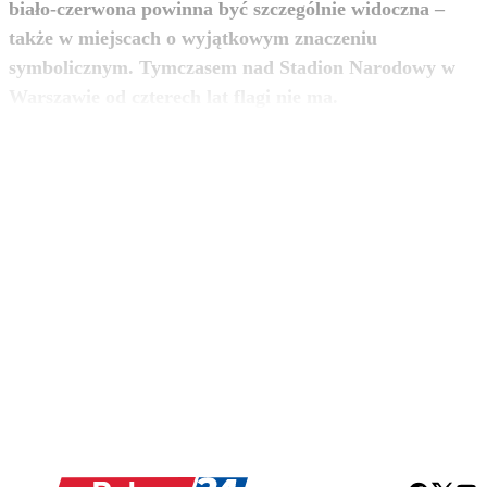
biało-czerwona powinna być szczególnie widoczna –
także w miejscach o wyjątkowym znaczeniu
symbolicznym. Tymczasem nad Stadion Narodowy w
zobacz więcej
Warszawie od czterech lat flagi nie ma.