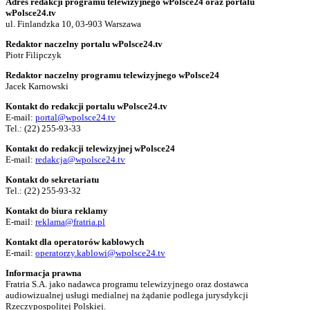
Adres redakcji programu telewizyjnego wPolsce24 oraz portalu
wPolsce24.tv
ul. Finlandzka 10, 03-903 Warszawa
Redaktor naczelny portalu wPolsce24.tv
Piotr Filipczyk
Redaktor naczelny programu telewizyjnego wPolsce24
Jacek Karnowski
Kontakt do redakcji portalu wPolsce24.tv
E-mail:
portal@wpolsce24.tv
Tel.:
(22) 255-93-33
Kontakt do redakcji telewizyjnej wPolsce24
E-mail:
redakcja@wpolsce24.tv
Kontakt do sekretariatu
Tel.:
(22) 255-93-32
Kontakt do biura reklamy
E-mail:
reklama@fratria.pl
Kontakt dla operatorów kablowych
E-mail:
operatorzy.kablowi@wpolsce24.tv
Informacja prawna
Fratria S.A. jako nadawca programu telewizyjnego oraz dostawca
audiowizualnej usługi medialnej na żądanie podlega jurysdykcji
Rzeczypospolitej Polskiej.