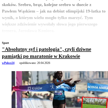
skoków. Srebro, brąz, kolejne srebro w duecie z
Pawłem Wąskiem – jak na debiut olimpijski 19-latka to
wynik, o którym wielu mogło tylko marzyć. Tym
większe zdziwienie wywołały słowa jego pierwszego
zobacz więcej
trenera, Jarosława Koniora.
Sport
"Absolutny syf i patologia", czyli dziwne
pamiątki po maratonie w Krakowie
wPolsce24
opublikowano:
20.04.2026