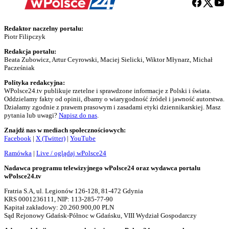
Redaktor naczelny portalu:
Piotr Filipczyk
Redakcja portalu:
Beata Zubowicz, Artur Ceyrowski, Maciej Sielicki, Wiktor Młynarz, Michał
Pacześniak
Polityka redakcyjna:
WPolsce24.tv publikuje rzetelne i sprawdzone informacje z Polski i świata.
Oddzielamy fakty od opinii, dbamy o wiarygodność źródeł i jawność autorstwa.
Działamy zgodnie z prawem prasowym i zasadami etyki dziennikarskiej. Masz
pytania lub uwagi?
Napisz do nas
.
Znajdź nas w mediach społecznościowych:
Facebook
|
X (Twitter)
|
YouTube
Ramówka
|
Live / oglądaj wPolsce24
Nadawca programu telewizyjnego wPolsce24 oraz wydawca portalu
wPolsce24.tv
Fratria S.A, ul. Legionów 126-128, 81-472 Gdynia
KRS 0001236111, NIP: 113-285-77-90
Kapitał zakładowy: 20.260.900,00 PLN
Sąd Rejonowy Gdańsk-Północ w Gdańsku, VIII Wydział Gospodarczy