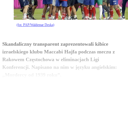
(fot. PAP/Waldemar Deska)
Skandaliczny transparent zaprezentowali kibice
izraelskiego klubu Maccabi Hajfa podczas meczu z
Rakowem Częstochowa w eliminacjach Ligi
Konferencji. Napisano na nim w języku angielskim:
zobacz więcej
„Mordercy od 1939 roku”.