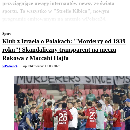
przyciągające uwagę internautów newsy ze świata
sportu. To wszystko w "Strefie Kibica", nowym
zobacz więcej
programie emitowanym na antenie wPolsce24.
Sport
Klub z Izraela o Polakach: "Mordercy od 1939
roku"! Skandaliczny transparent na meczu
Rakowa z Maccabi Hajfa
wPolsce24
opublikowano:
15.08.2025