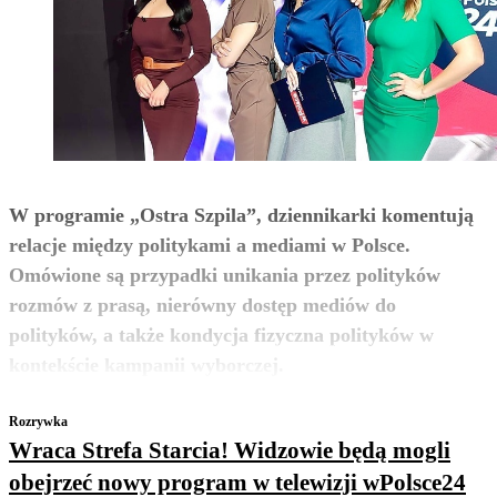
W programie „Ostra Szpila”, dziennikarki komentują
relacje między politykami a mediami w Polsce.
Omówione są przypadki unikania przez polityków
rozmów z prasą, nierówny dostęp mediów do
polityków, a także kondycja fizyczna polityków w
zobacz więcej
kontekście kampanii wyborczej.
Rozrywka
Wraca Strefa Starcia! Widzowie będą mogli
obejrzeć nowy program w telewizji wPolsce24