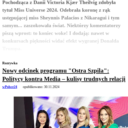
Pochodząca z Danii Victoria Kjær Theilvig zdobyła
tytuł Miss Universe 2024. Odebrała koronę z rąk
ustępującej miss Sheynnis Palacios z Nikaragui i tym
samym... zaszokowała świat. Niektórzy komentatorzy
piszą wprost: to koniec woke! I dodają: nawet w
konkursach piękności widać efekt wygranej Donalda
zobacz więcej
Trumpa.
Rozrywka
Nowy odcinek programu "Ostra Szpila":
Politycy kontra Media – kulisy trudnych relacji
wPolsce24
opublikowano:
30.11.2024