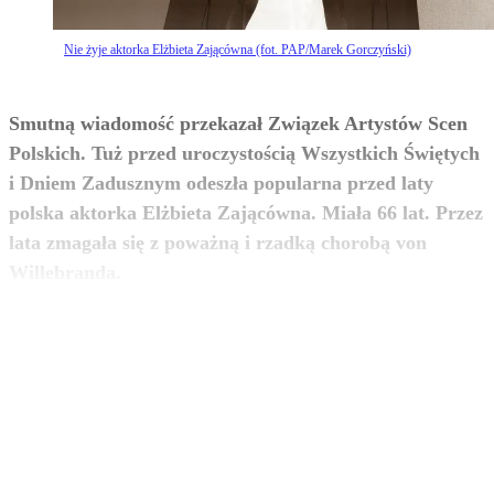
Nie żyje aktorka Elżbieta Zającówna (fot. PAP/Marek Gorczyński)
Smutną wiadomość przekazał Związek Artystów Scen
Polskich. Tuż przed uroczystością Wszystkich Świętych
i Dniem Zadusznym odeszła popularna przed laty
polska aktorka Elżbieta Zającówna. Miała 66 lat. Przez
lata zmagała się z poważną i rzadką chorobą von
zobacz więcej
Willebranda.