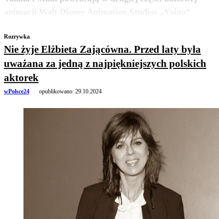
zobacz więcej
animacji Walt Disney Animation Studios „Vaina”
Rozrywka
Nie żyje Elżbieta Zającówna. Przed laty była
uważana za jedną z najpiękniejszych polskich
aktorek
wPolsce24
opublikowano:
29.10.2024