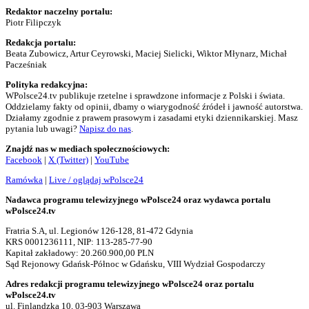
Redaktor naczelny portalu:
Piotr Filipczyk
Redakcja portalu:
Beata Zubowicz, Artur Ceyrowski, Maciej Sielicki, Wiktor Młynarz, Michał
Pacześniak
Polityka redakcyjna:
WPolsce24.tv publikuje rzetelne i sprawdzone informacje z Polski i świata.
Oddzielamy fakty od opinii, dbamy o wiarygodność źródeł i jawność autorstwa.
Działamy zgodnie z prawem prasowym i zasadami etyki dziennikarskiej. Masz
pytania lub uwagi?
Napisz do nas
.
Znajdź nas w mediach społecznościowych:
Facebook
|
X (Twitter)
|
YouTube
Ramówka
|
Live / oglądaj wPolsce24
Nadawca programu telewizyjnego wPolsce24 oraz wydawca portalu
wPolsce24.tv
Fratria S.A, ul. Legionów 126-128, 81-472 Gdynia
KRS 0001236111, NIP: 113-285-77-90
Kapitał zakładowy: 20.260.900,00 PLN
Sąd Rejonowy Gdańsk-Północ w Gdańsku, VIII Wydział Gospodarczy
Adres redakcji programu telewizyjnego wPolsce24 oraz portalu
wPolsce24.tv
ul. Finlandzka 10, 03-903 Warszawa