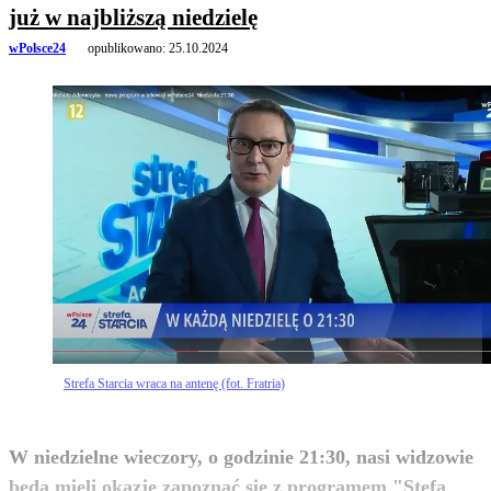
już w najbliższą niedzielę
wPolsce24
opublikowano:
25.10.2024
Strefa Starcia wraca na antenę (fot. Fratria)
W niedzielne wieczory, o godzinie 21:30, nasi widzowie
będą mieli okazję zapoznać się z programem "Stefa