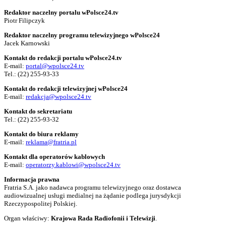
Redaktor naczelny portalu wPolsce24.tv
Piotr Filipczyk
Redaktor naczelny programu telewizyjnego wPolsce24
Jacek Karnowski
Kontakt do redakcji portalu wPolsce24.tv
E-mail:
portal@wpolsce24.tv
Tel.:
(22) 255-93-33
Kontakt do redakcji telewizyjnej wPolsce24
E-mail:
redakcja@wpolsce24.tv
Kontakt do sekretariatu
Tel.:
(22) 255-93-32
Kontakt do biura reklamy
E-mail:
reklama@fratria.pl
Kontakt dla operatorów kablowych
E-mail:
operatorzy.kablowi@wpolsce24.tv
Informacja prawna
Fratria S.A. jako nadawca programu telewizyjnego oraz dostawca
audiowizualnej usługi medialnej na żądanie podlega jurysdykcji
Rzeczypospolitej Polskiej.
Organ właściwy:
Krajowa Rada Radiofonii i Telewizji
.