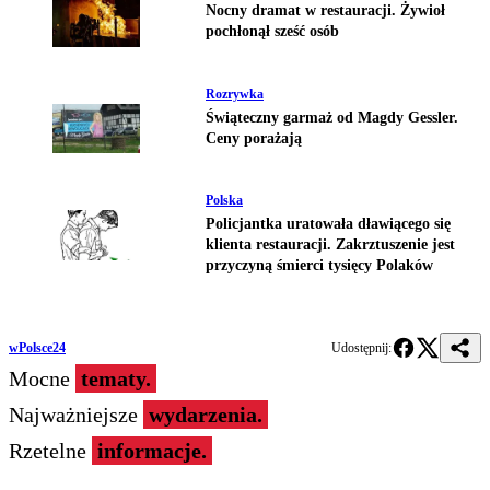
Nocny dramat w restauracji. Żywioł
pochłonął sześć osób
Rozrywka
Świąteczny garmaż od Magdy Gessler.
Ceny porażają
Polska
Policjantka uratowała dławiącego się
klienta restauracji. Zakrztuszenie jest
przyczyną śmierci tysięcy Polaków
wPolsce24
Udostępnij:
Mocne
tematy.
Najważniejsze
wydarzenia.
Rzetelne
informacje.