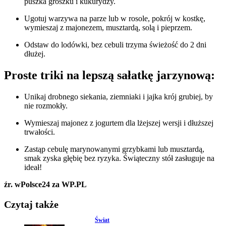
puszka groszku i kukurydzy.
Ugotuj warzywa na parze lub w rosole, pokrój w kostkę,
wymieszaj z majonezem, musztardą, solą i pieprzem.
Odstaw do lodówki, bez cebuli trzyma świeżość do 2 dni
dłużej.
Proste triki na lepszą sałatkę jarzynową:
Unikaj drobnego siekania, ziemniaki i jajka krój grubiej, by
nie rozmokły.
Wymieszaj majonez z jogurtem dla lżejszej wersji i dłuższej
trwałości.
Zastąp cebulę marynowanymi grzybkami lub musztardą,
smak zyska głębię bez ryzyka. Świąteczny stół zasługuje na
ideał!
źr. wPolsce24 za WP.PL
Czytaj także
Świat