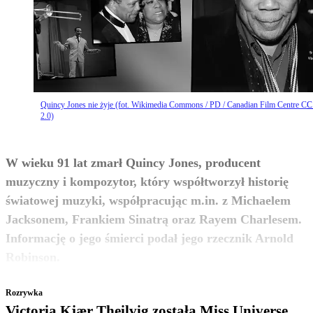
Quincy Jones nie żyje (fot. Wikimedia Commons / PD / Canadian Film Centre C
2.0)
W wieku 91 lat zmarł Quincy Jones, producent
muzyczny i kompozytor, który współtworzył historię
światowej muzyki, współpracując m.in. z Michaelem
Jacksonem, Frankiem Sinatrą oraz Rayem Charlesem.
Informację o jego śmierci podał jego rzecznik Arnold
zobacz więcej
Robinson.
Rozrywka
Victoria Kjær Theilvig została Miss Universe