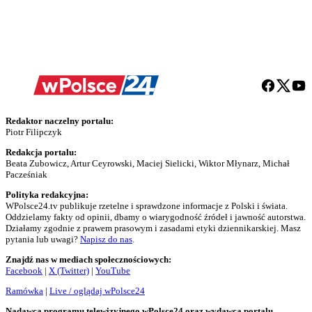
Redaktor naczelny portalu:
Piotr Filipczyk
Redakcja portalu:
Beata Zubowicz, Artur Ceyrowski, Maciej Sielicki, Wiktor Młynarz, Michał
Pacześniak
Polityka redakcyjna:
WPolsce24.tv publikuje rzetelne i sprawdzone informacje z Polski i świata.
Oddzielamy fakty od opinii, dbamy o wiarygodność źródeł i jawność autorstwa.
Działamy zgodnie z prawem prasowym i zasadami etyki dziennikarskiej. Masz
pytania lub uwagi?
Napisz do nas
.
Znajdź nas w mediach społecznościowych:
Facebook
|
X (Twitter)
|
YouTube
Ramówka
|
Live / oglądaj wPolsce24
Nadawca programu telewizyjnego wPolsce24 oraz wydawca portalu