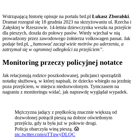
Wstrząsającą historię opisuje na portalu brd.pl
Łukasz Zboralski
.
Dramat rozegrał się 18 grudnia 2023 na skrzyżowaniu ul. Rzecha i
Załęskiej w Rzeszowie. 14-letnia dziewczynka weszła na przejście
dla pieszych, doszła do połowy pasów. Wtedy wjechał w nią
prowadzony przez zawodowego żołnierza volkswagen passat. Jak
podaje brd.pl,
„hamować zaczął wiele metrów po uderzeniu, a
zatrzymał się w ogromnej odległości za przejściem”.
Monitoring przeczy policyjnej notatce
Jak relacjonują rodzice poszkodowanej, policjanci sporządzili
notatkę służbową, w której napisali, że dziecko wbiegło na jezdnię
poza przejściem, w miejscu niedozwolonym. Tymczasem na
nagraniu z monitoringu widać, jak naprawdę wyglądał wypadek.
Mężczyzna jadący z prędkością znacznie większą od
dozwolonej potrącił pieszą na dobrze oświetlonym
przejściu, gdy ta była już w połowie drogi.
Policja obarczyła winą pieszą. 😱
pic.twitter.com/uTTqwyDLQC