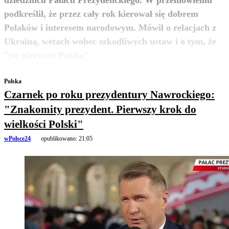
podkreślił, że przez cały rok kierował się dobrem
Polaków i interesem narodowym. Mówił o relacjach z
Ukrainą, wetach wobec szkodliwych ustaw i o tym, że
zobacz więcej
"po pierwsze Polska".
Polska
Czarnek po roku prezydentury Nawrockiego:
"Znakomity prezydent. Pierwszy krok do
wielkości Polski"
wPolsce24
opublikowano:
21:05