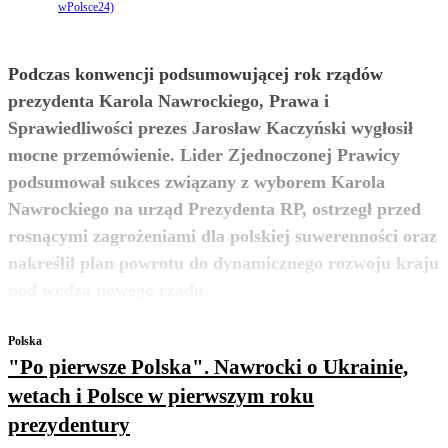
wPolsce24)
Podczas konwencji podsumowującej rok rządów
prezydenta Karola Nawrockiego, Prawa i
Sprawiedliwości prezes Jarosław Kaczyński wygłosił
mocne przemówienie. Lider Zjednoczonej Prawicy
podsumował sukces związany z wyborem Karola
Nawrockiego na urząd Prezydenta RP, ostrzegł przed
rosnącymi zagrożeniami dla polskiej suwerenności oraz
nakreślił plan powrotu do dynamicznego rozwoju kraju
zobacz więcej
pod wodzą nowego rządu.
Polska
"Po pierwsze Polska". Nawrocki o Ukrainie,
wetach i Polsce w pierwszym roku
prezydentury