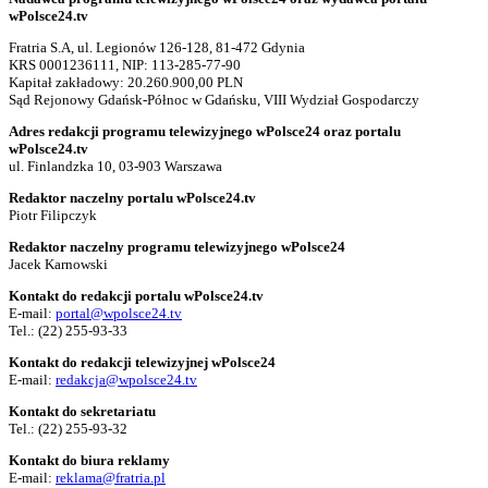
wPolsce24.tv
Fratria S.A, ul. Legionów 126-128, 81-472 Gdynia
KRS 0001236111, NIP: 113-285-77-90
Kapitał zakładowy: 20.260.900,00 PLN
Sąd Rejonowy Gdańsk-Północ w Gdańsku, VIII Wydział Gospodarczy
Adres redakcji programu telewizyjnego wPolsce24 oraz portalu
wPolsce24.tv
ul. Finlandzka 10, 03-903 Warszawa
Redaktor naczelny portalu wPolsce24.tv
Piotr Filipczyk
Redaktor naczelny programu telewizyjnego wPolsce24
Jacek Karnowski
Kontakt do redakcji portalu wPolsce24.tv
E-mail:
portal@wpolsce24.tv
Tel.:
(22) 255-93-33
Kontakt do redakcji telewizyjnej wPolsce24
E-mail:
redakcja@wpolsce24.tv
Kontakt do sekretariatu
Tel.:
(22) 255-93-32
Kontakt do biura reklamy
E-mail:
reklama@fratria.pl