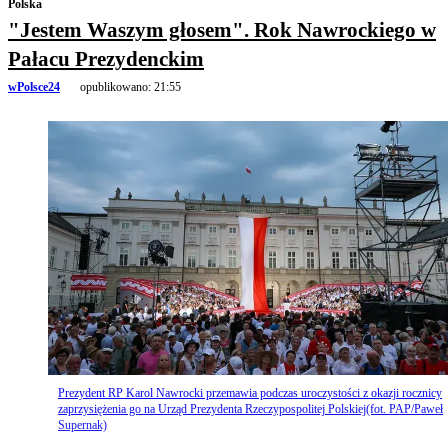
Polska
"Jestem Waszym głosem". Rok Nawrockiego w
Pałacu Prezydenckim
wPolsce24
opublikowano:
21:55
Prezydent RP Karol Nawrocki przemawia podczas uroczystości z okazji rocznicy
zaprzysiężenia go na Urząd Prezydenta Rzeczypospolitej Polskiej(fot. PAP/Paweł
Supernak)