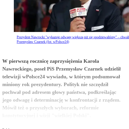
Prezydent Nawrocki "wykazuje odwagę większą niż się spodziewaliśmy" – chwal
Przemysław Czarnek (fot. wPolsce24)
W pierwszą rocznicę zaprzysiężenia Karola
Nawrockiego, poseł PiS Przemysław Czarnek udzielił
telewizji wPolsce24 wywiadu, w którym podsumował
miniony rok prezydentury. Polityk nie szczędził
pochwał pod adresem głowy państwa, podkreślając
jego odwagę i determinację w konfrontacji z rządem.
Mówił też o przyszłych wyborach, reformie
zobacz więcej
konstytucyjnej i wizji "wielkiej Polski".