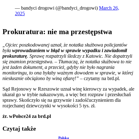
— bandyci drogowi (@bandyci_drogowi)
March 26,
2025
Prokuratura: nie ma przestępstwa
„Ojciec poszkodowanej uznał, że notatka służbowa policjantów
była
wprowadzaniem w błąd w sprawie wypadku i zawiadomił
prokuraturę
. Sprawę rozpatrzyli śledczy z Katowic. Nie dopatrzyli
się znamion przestępstwa. – Tłumaczą, że notatka służbowa to nie
jest żaden dokument, a przecież, gdyby nie było nagrania
monitoringu, to ona byłaby ważnym dowodem w sprawie, w której
niesłusznie obciążono by winą ofiarę!”
– czytamy na brd.pl.
Sąd Rejonowy w Rzeszowie uznał winę kierowcy za wypadek, ale
ukarał go w trybie nakazowym, a więc bez rozpraw i przesłuchań
sprawy. Skończyło się na grzywnie i zadośćuczynieniem dla
rozjechanej dziewczynki w wysokości 5 tys. zł.
źr. wPolsce24 za brd.pl
Czytaj także
Polska