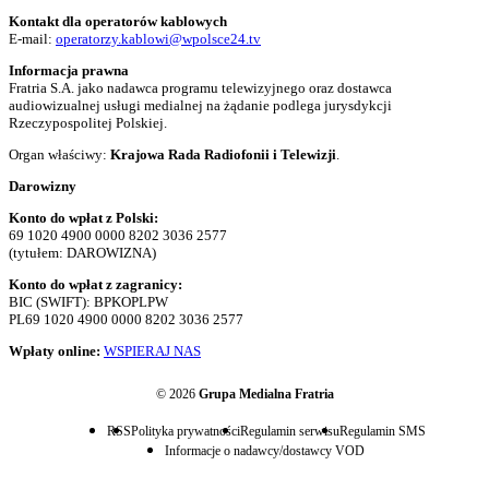
Kontakt dla operatorów kablowych
E-mail:
operatorzy.kablowi@wpolsce24.tv
Informacja prawna
Fratria S.A. jako nadawca programu telewizyjnego oraz dostawca
audiowizualnej usługi medialnej na żądanie podlega jurysdykcji
Rzeczypospolitej Polskiej.
Organ właściwy:
Krajowa Rada Radiofonii i Telewizji
.
Darowizny
Konto do wpłat z Polski:
69 1020 4900 0000 8202 3036 2577
(tytułem: DAROWIZNA)
Konto do wpłat z zagranicy:
BIC (SWIFT): BPKOPLPW
PL69 1020 4900 0000 8202 3036 2577
Wpłaty online:
WSPIERAJ NAS
© 2026
Grupa Medialna Fratria
RSS
Polityka prywatności
Regulamin serwisu
Regulamin SMS
Informacje o nadawcy/dostawcy VOD