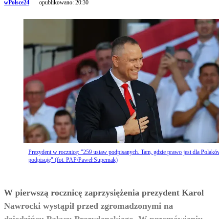
wPolsce24
opublikowano:
20:30
Prezydent w rocznicę: "259 ustaw podpisanych. Tam, gdzie prawo jest dla Polakó
podpisuję" (fot. PAP/Paweł Supernak)
W pierwszą rocznicę zaprzysiężenia prezydent Karol
Nawrocki wystąpił przed zgromadzonymi na
dziedzińcu Pałacu Prezydenckiego. W przemówieniu