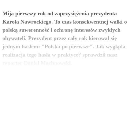
Mija pierwszy rok od zaprzysiężenia prezydenta
Karola Nawrockiego. To czas konsekwentnej walki o
polską suwerenność i ochronę interesów zwykłych
obywateli. Prezydent przez cały rok kierował się
jednym hasłem: "Polska po pierwsze". Jak wygląda
realizacja tego hasła w praktyce? sprawdził nasz
zobacz więcej
reporter Daniel Machnowski.