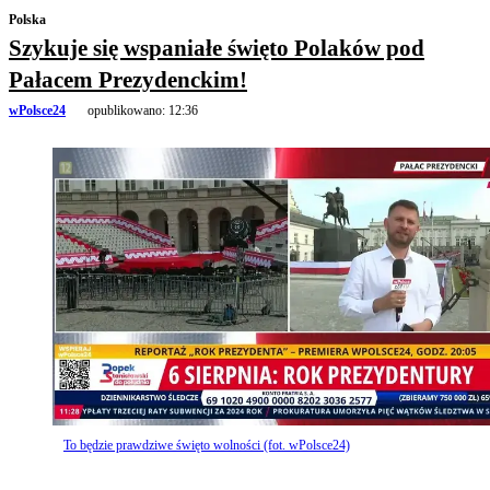
Polska
Szykuje się wspaniałe święto Polaków pod
Pałacem Prezydenckim!
wPolsce24
opublikowano:
12:36
To będzie prawdziwe święto wolności (fot. wPolsce24)