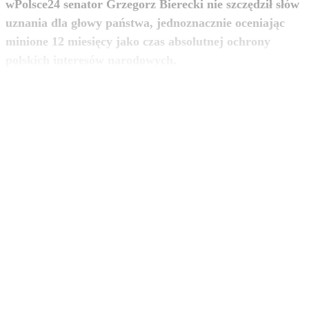
wPolsce24 senator Grzegorz Bierecki nie szczędził słów
uznania dla głowy państwa, jednoznacznie oceniając
minione 12 miesięcy jako czas absolutnej ochrony
zobacz więcej
polskich interesów narodowych.