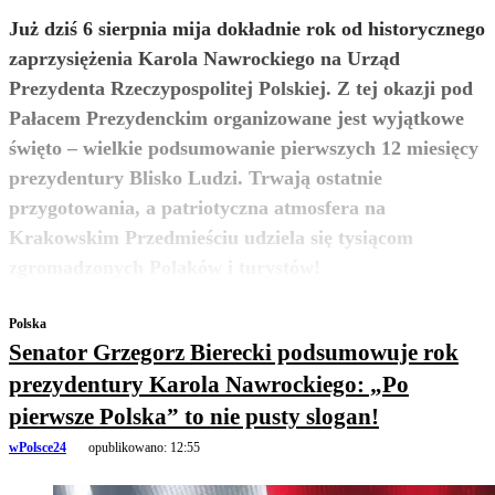
Już dziś 6 sierpnia mija dokładnie rok od historycznego
zaprzysiężenia Karola Nawrockiego na Urząd
Prezydenta Rzeczypospolitej Polskiej. Z tej okazji pod
Pałacem Prezydenckim organizowane jest wyjątkowe
święto – wielkie podsumowanie pierwszych 12 miesięcy
prezydentury Blisko Ludzi. Trwają ostatnie
przygotowania, a patriotyczna atmosfera na
Krakowskim Przedmieściu udziela się tysiącom
zobacz więcej
zgromadzonych Polaków i turystów!
Polska
Senator Grzegorz Bierecki podsumowuje rok
prezydentury Karola Nawrockiego: „Po
pierwsze Polska” to nie pusty slogan!
wPolsce24
opublikowano:
12:55