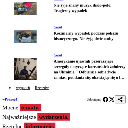
Nie żyje znany muzyk disco-polo.
Tragiczny wypadek
Świat
Koszmarny wypadek podczas pokazu
historycznego. Nie żyją dwie osoby
Świat
Amerykanie ujawnili przerażające
szczegóły dotyczące koreańskich żołnierzy
na Ukrainie. "Odbierają sobie życie
zamiast poddania się, obawiając się o los
swoich rodzin"
wypadek
Rzeszów
wPolsce24
Udostępnij:
Mocne
tematy.
Najważniejsze
wydarzenia.
Rzetelne
informacje.