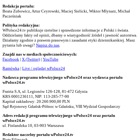
Redakcja portalu:
Beata Zubowicz, Artur Ceyrowski, Maciej Sielicki, Wiktor Młynarz, Michał
Pacześniak
Polityka redakcyjna:
WPolsce24.tv publikuje rzetelne i sprawdzone informacje z Polski i świata.
Oddzielamy fakty od opinii, dbamy o wiarygodność źródeł i jawność autorstwa.
Działamy zgodnie z prawem prasowym i zasadami etyki dziennikarskiej. Masz
pytania lub uwagi?
Napisz do nas
.
Znajdź nas w mediach społecznościowych:
Facebook
|
X (Twitter)
|
YouTube
Ramówka
|
Live / oglądaj wPolsce24
Nadawca programu telewizyjnego wPolsce24 oraz wydawca portalu
wPolsce24.tv
Fratria S.A, ul. Legionów 126-128, 81-472 Gdynia
KRS 0001236111, NIP: 113-285-77-90
Kapitał zakładowy: 20.260.900,00 PLN
Sąd Rejonowy Gdańsk-Północ w Gdańsku, VIII Wydział Gospodarczy
Adres redakcji programu telewizyjnego wPolsce24 oraz portalu
wPolsce24.tv
ul. Finlandzka 10, 03-903 Warszawa
Redaktor naczelny portalu wPolsce24.tv
Piotr Filipczyk