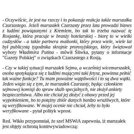
- Oczywiście, że jest na rzeczy i to pokazuje reakcja także marszałka
Czarzastego. Jeżeli marszałek Czarzasty przez lata prowadzi biznes
z ludźmi powiązanymi z Kremlem, bo tak to trzeba nazwać tę
Rosjankę, która pracuje w branży hotelarskiej - biorę to w wielki
cudzysłów - a także partnera małżonki, który przez wiele, wiele lat
był publicystą tygodnika skrajnie prorosyjskiego, który świętował
wybory Władimira Putina
- mówił Śliwka, pytany o informacje
"Gazety Polskiej" o związkach Czarzastego z Rosją.
- Czy w takiej sytuacji marszałek Sejmu, a wcześniej wicemarszałek,
osoba spotykająca się z ludźmi mającymi taki fetysz, powinna pełnić
tak ważne funkcje? Tu mam poważne wątpliwości i to są dwa wątki.
Jeden wiąże się z tym, że marszałek Czarzasty, będąc członkiem
sejmowej komisji do spraw służb specjalnych, nie złożył ankiety
bezpieczeństwa. Albo nie chciał jej złożyć z obawy przed jej
wypełnieniem, bo to potężny zbiór danych bardzo wrażliwych, które
są weryfikowane. W mojej ocenie nie chciał, żeby to było
weryfikowane -
pytał polityk wprost.
Red. Wikło przypomniał, że szef MSWiA zapewnia, iż marszałek
jest objęty ochroną kontrwywiadowczą: