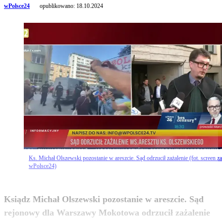
wPolsce24
opublikowano:
18.10.2024
Ks. Michał Olszewski pozostanie w areszcie. Sąd odrzucił zażalenie (fot. screen za
wPolsce24)
Ksiądz Michał Olszewski pozostanie w areszcie. Sąd
rejonowy dla Warszawy Mokotowa odrzucił zażalenie
zobacz więcej