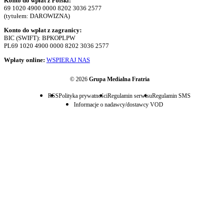
Konto do wpłat z Polski:
69 1020 4900 0000 8202 3036 2577
(tytułem: DAROWIZNA)
Konto do wpłat z zagranicy:
BIC (SWIFT): BPKOPLPW
PL69 1020 4900 0000 8202 3036 2577
Wpłaty online:
WSPIERAJ NAS
© 2026
Grupa Medialna Fratria
RSS
Polityka prywatności
Regulamin serwisu
Regulamin SMS
Informacje o nadawcy/dostawcy VOD