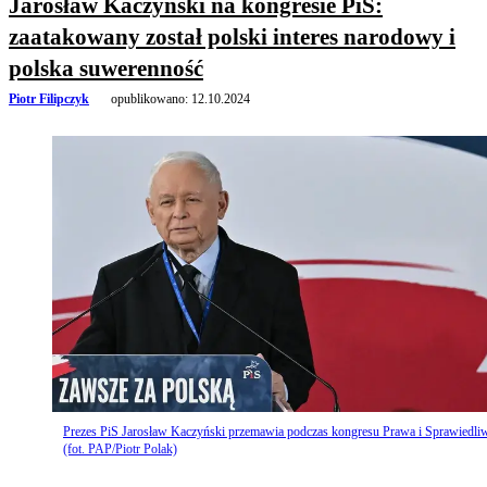
Jarosław Kaczyński na kongresie PiS:
zaatakowany został polski interes narodowy i
polska suwerenność
Piotr Filipczyk
opublikowano:
12.10.2024
Prezes PiS Jarosław Kaczyński przemawia podczas kongresu Prawa i Sprawiedli
(fot. PAP/Piotr Polak)