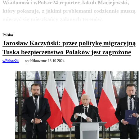
Wiadomości wPolsce24 reporter Jakub Maciejewski,
który pokazuje, z jakimi problemami codziennie muszą
zobacz więcej
mierzyć się mieszkańcy zalanych terenów.
Polska
Jarosław Kaczyński: przez politykę migracyjną
Tuska bezpieczeństwo Polaków jest zagrożone
wPolsce24
opublikowano:
18.10.2024