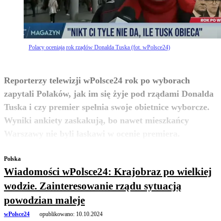
Polacy oceniają rok rządów Donalda Tuska (fot. wPolsce24)
Reporterzy telewizji wPolsce24 rok po wyborach
zapytali Polaków, jak im się żyje pod rządami Donalda
Tuska i czy premier spełnia swoje obietnice wyborcze.
Wyniki ankiety zaskakują, bo nawet mieszkańcy
zobacz więcej
Warszawy nie byli łaskawi w ocenie premiera.
Polska
Wiadomości wPolsce24: Krajobraz po wielkiej
wodzie. Zainteresowanie rządu sytuacją
powodzian maleje
wPolsce24
opublikowano:
10.10.2024