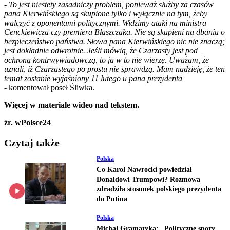
- To jest niestety zasadniczy problem, ponieważ służby za czasów
pana Kierwińskiego są skupione tylko i wyłącznie na tym, żeby
walczyć z oponentami politycznymi. Widzimy ataki na ministra
Cenckiewicza czy premiera Błaszczaka. Nie są skupieni na dbaniu o
bezpieczeństwo państwa. Słowa pana Kierwińskiego nic nie znaczą;
jest dokładnie odwrotnie. Jeśli mówią, że Czarzasty jest pod
ochroną kontrwywiadowczą, to ja w to nie wierzę. Uważam, że
uznali, iż Czarzastego po prostu nie sprawdzą. Mam nadzieję, że ten
temat zostanie wyjaśniony 11 lutego u pana prezydenta
-
komentował poseł Śliwka.
Więcej w materiale wideo nad tekstem.
źr. wPolsce24
Czytaj także
Polska
Co Karol Nawrocki powiedział
Donaldowi Trumpowi? Rozmowa
zdradziła stosunek polskiego prezydenta
do Putina
Polska
Michał Gramatyka: „Polityczne spory