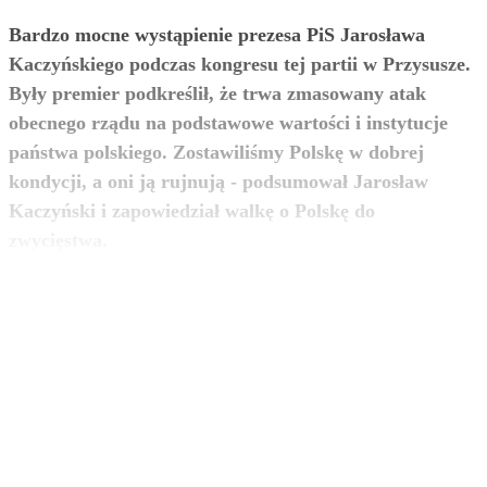
Bardzo mocne wystąpienie prezesa PiS Jarosława
Kaczyńskiego podczas kongresu tej partii w Przysusze.
Były premier podkreślił, że trwa zmasowany atak
obecnego rządu na podstawowe wartości i instytucje
państwa polskiego. Zostawiliśmy Polskę w dobrej
kondycji, a oni ją rujnują - podsumował Jarosław
Kaczyński i zapowiedział walkę o Polskę do
zobacz więcej
zwycięstwa.