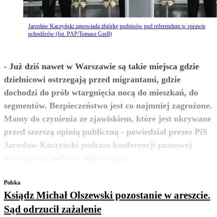
Jarosław Kaczyński zapowiada zbiórkę podpisów pod referendum w sprawie
uchodźców (fot. PAP/Tomasz Gzell)
- Już dziś nawet w Warszawie są takie miejsca gdzie
dzielnicowi ostrzegają przed migrantami, gdzie
dochodzi do prób wtargnięcia nocą do mieszkań, do
segmentów. Bezpieczeństwo jest co najmniej zagrożone.
Mamy do czynienia ze zjawiskiem, które jest ukrywane
przed szerszą opinią publiczną - powiedział prezes PiS
Jarosław Kaczyński podczas konferencji prasowej
zobacz więcej
poświęconej polityce migracyjnej.
Polska
Ksiądz Michał Olszewski pozostanie w areszcie.
Sąd odrzucił zażalenie