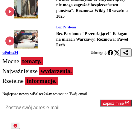
nie mogą zagrażać bezpieczeństwu
państwa”. Rozmowa Wikły 18 września
2025
Bez Pardonu
Bez Pardonu: "Przerażające!" Bałagan
na ulicach Warszawy! Rozmowa: Paweł
Lech
wPolsce24
Udostępnij:
Mocne
tematy.
Najważniejsze
wydarzenia.
Rzetelne
informacje.
Najlepsze newsy
wPolsce24.tv
wprost na Twój email
Zapisz mnie