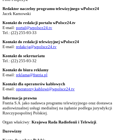
Redaktor naczelny programu telewizyjnego wPolsce24
Jacek Karnowski
Kontakt do redakcji portalu wPolsce24.tv
E-mail:
portal@wpolsce24.tv
Tel.:
(22) 255-93-33
Kontakt do redakcji telewizyjnej wPolsce24
E-mail:
redakcja@wpolsce24.tv
Kontakt do sekretariatu
Tel.:
(22) 255-93-32
Kontakt do biura reklamy
E-mail:
reklama@fratria.pl
Kontakt dla operatorów kablowych
E-mail:
operatorzy.kablowi@wpolsce24.tv
Informacja prawna
Fratria S.A. jako nadawca programu telewizyjnego oraz dostawca
audiowizualnej usługi medialnej na żądanie podlega jurysdykcji
Rzeczypospolitej Polskiej.
Organ właściwy:
Krajowa Rada Radiofonii i Telewizji
.
Darowizny