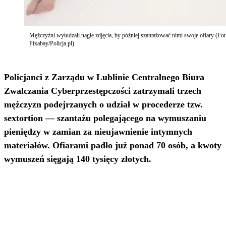
Mężczyźni wyłudzali nagie zdjęcia, by później szantażować nimi swoje ofiary (Fot
Pixabay/Policja.pl)
Policjanci z Zarządu w Lublinie Centralnego Biura
Zwalczania Cyberprzestępczości zatrzymali trzech
mężczyzn podejrzanych o udział w procederze tzw.
sextortion — szantażu polegającego na wymuszaniu
pieniędzy w zamian za nieujawnienie intymnych
materiałów. Ofiarami padło już ponad 70 osób, a kwoty
wymuszeń sięgają 140 tysięcy złotych.