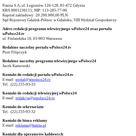
Fratria S.A, ul. Legionów 126-128, 81-472 Gdynia
KRS 0001236111, NIP: 113-285-77-90
Kapitał zakładowy: 20.260.900,00 PLN
Sąd Rejonowy Gdańsk-Północ w Gdańsku, VIII Wydział Gospodarczy
Adres redakcji programu telewizyjnego wPolsce24 oraz portalu
wPolsce24.tv
ul. Finlandzka 10, 03-903 Warszawa
Redaktor naczelny portalu wPolsce24.tv
Piotr Filipczyk
Redaktor naczelny programu telewizyjnego wPolsce24
Jacek Karnowski
Kontakt do redakcji portalu wPolsce24.tv
E-mail:
portal@wpolsce24.tv
Tel.:
(22) 255-93-33
Kontakt do redakcji telewizyjnej wPolsce24
E-mail:
redakcja@wpolsce24.tv
Kontakt do sekretariatu
Tel.:
(22) 255-93-32
Kontakt do biura reklamy
E-mail:
reklama@fratria.pl
Kontakt dla operatorów kablowych