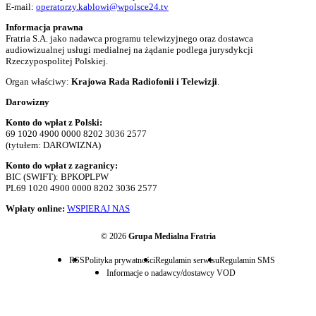
E-mail:
operatorzy.kablowi@wpolsce24.tv
Informacja prawna
Fratria S.A. jako nadawca programu telewizyjnego oraz dostawca
audiowizualnej usługi medialnej na żądanie podlega jurysdykcji
Rzeczypospolitej Polskiej.
Organ właściwy:
Krajowa Rada Radiofonii i Telewizji
.
Darowizny
Konto do wpłat z Polski:
69 1020 4900 0000 8202 3036 2577
(tytułem: DAROWIZNA)
Konto do wpłat z zagranicy:
BIC (SWIFT): BPKOPLPW
PL69 1020 4900 0000 8202 3036 2577
Wpłaty online:
WSPIERAJ NAS
© 2026
Grupa Medialna Fratria
RSS
Polityka prywatności
Regulamin serwisu
Regulamin SMS
Informacje o nadawcy/dostawcy VOD