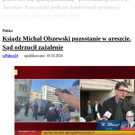
Jarosław Kaczyński podczas konferencji prasowej
zobacz więcej
poświęconej polityce migracyjnej.
Polska
Ksiądz Michał Olszewski pozostanie w areszcie.
Sąd odrzucił zażalenie
wPolsce24
opublikowano:
18.10.2024