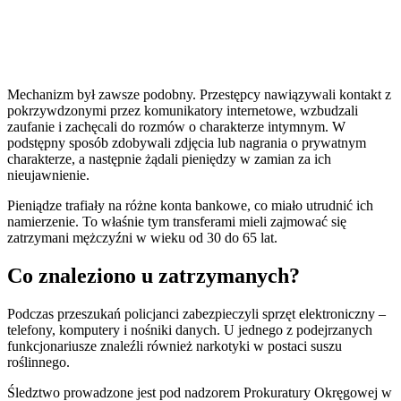
Mechanizm był zawsze podobny. Przestępcy nawiązywali kontakt z
pokrzywdzonymi przez komunikatory internetowe, wzbudzali
zaufanie i zachęcali do rozmów o charakterze intymnym. W
podstępny sposób zdobywali zdjęcia lub nagrania o prywatnym
charakterze, a następnie żądali pieniędzy w zamian za ich
nieujawnienie.
Pieniądze trafiały na różne konta bankowe, co miało utrudnić ich
namierzenie. To właśnie tym transferami mieli zajmować się
zatrzymani mężczyźni w wieku od 30 do 65 lat.
Co znaleziono u zatrzymanych?
Podczas przeszukań policjanci zabezpieczyli sprzęt elektroniczny –
telefony, komputery i nośniki danych. U jednego z podejrzanych
funkcjonariusze znaleźli również narkotyki w postaci suszu
roślinnego.
Śledztwo prowadzone jest pod nadzorem Prokuratury Okręgowej w