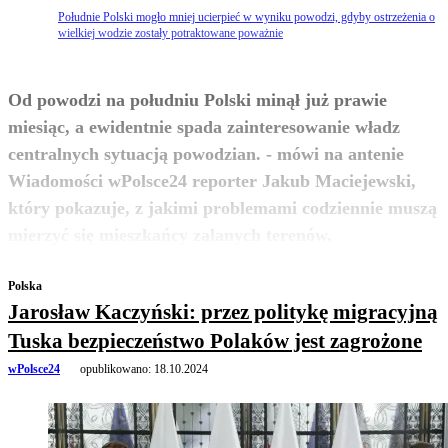
Południe Polski mogło mniej ucierpieć w wyniku powodzi, gdyby ostrzeżenia o
wielkiej wodzie zostały potraktowane poważnie
Od powodzi na południu Polski minął już prawie
miesiąc, a ewidentnie spada zainteresowanie władz
centralnych sytuacją powodzian. - mówi na antenie
Wiadomości wPolsce24 reporter Jakub Maciejewski,
który pokazuje, z jakimi problemami codziennie muszą
zobacz więcej
mierzyć się mieszkańcy zalanych terenów.
Polska
Jarosław Kaczyński: przez politykę migracyjną
Tuska bezpieczeństwo Polaków jest zagrożone
wPolsce24
opublikowano:
18.10.2024