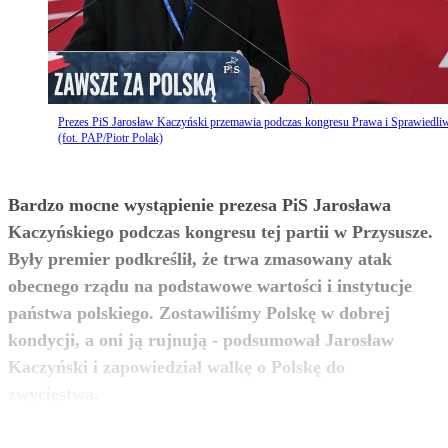
Prezes PiS Jarosław Kaczyński przemawia podczas kongresu Prawa i Sprawiedli
(fot. PAP/Piotr Polak)
Bardzo mocne wystąpienie prezesa PiS Jarosława
Kaczyńskiego podczas kongresu tej partii w Przysusze.
Były premier podkreślił, że trwa zmasowany atak
obecnego rządu na podstawowe wartości i instytucje
państwa polskiego. Zostawiliśmy Polskę w dobrej
kondycji, a oni ją rujnują - podsumował Jarosław
Kaczyński i zapowiedział walkę o Polskę do
zobacz więcej
zwycięstwa.