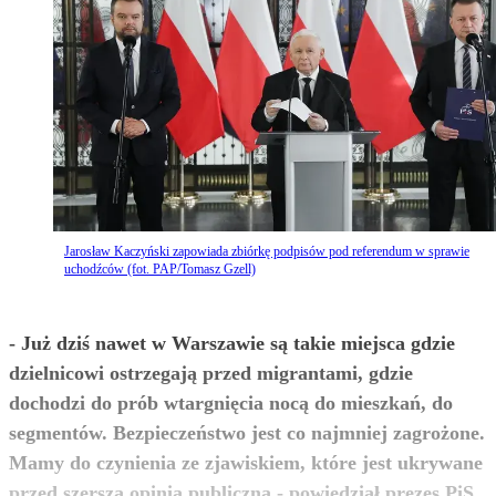
Jarosław Kaczyński zapowiada zbiórkę podpisów pod referendum w sprawie
uchodźców (fot. PAP/Tomasz Gzell)
- Już dziś nawet w Warszawie są takie miejsca gdzie
dzielnicowi ostrzegają przed migrantami, gdzie
dochodzi do prób wtargnięcia nocą do mieszkań, do
segmentów. Bezpieczeństwo jest co najmniej zagrożone.
Mamy do czynienia ze zjawiskiem, które jest ukrywane
przed szerszą opinią publiczną - powiedział prezes PiS