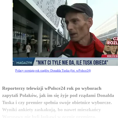
Polacy oceniają rok rządów Donalda Tuska (fot. wPolsce24)
Reporterzy telewizji wPolsce24 rok po wyborach
zapytali Polaków, jak im się żyje pod rządami Donalda
Tuska i czy premier spełnia swoje obietnice wyborcze.
Wyniki ankiety zaskakują, bo nawet mieszkańcy
zobacz więcej
Warszawy nie byli łaskawi w ocenie premiera.