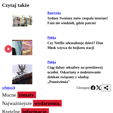
Czytaj także
Rozrywka
Sydney Sweeney znów rozpala internet!
Fani nie wiedzieli, gdzie patrzeć
Polska
Czy Netflix seksualizuje dzieci? Elon
Musk wzywa do bojkotu stacji
Polska
Ciąg dalszy seksafery na prestiżowej
uczelni. Oskarżany o molestowanie
dziekan związany z władzą:
„Pomówienia”
wPolsce24
Udostępnij:
Mocne
tematy.
Najważniejsze
wydarzenia.
Rzetelne
informacje.