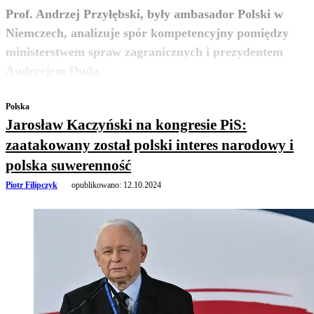
Prof. Andrzej Przyłębski, były ambasador Polski w
Niemczech, analizuje spór kompetencyjny pomiędzy
ministerstwem spraw zagranicznych i prezydentem
zobacz więcej
Andrzejem Dudą.
Polska
Jarosław Kaczyński na kongresie PiS:
zaatakowany został polski interes narodowy i
polska suwerenność
Piotr Filipczyk
opublikowano:
12.10.2024