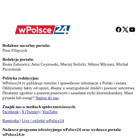
Redaktor naczelny portalu:
Piotr Filipczyk
Redakcja portalu:
Beata Zubowicz, Artur Ceyrowski, Maciej Sielicki, Wiktor Młynarz, Michał
Pacześniak
Polityka redakcyjna:
WPolsce24.tv publikuje rzetelne i sprawdzone informacje z Polski i świata.
Oddzielamy fakty od opinii, dbamy o wiarygodność źródeł i jawność autorstwa.
Działamy zgodnie z prawem prasowym i zasadami etyki dziennikarskiej. Masz
pytania lub uwagi?
Napisz do nas
.
Znajdź nas w mediach społecznościowych:
Facebook
|
X (Twitter)
|
YouTube
Ramówka
|
Live / oglądaj wPolsce24
Nadawca programu telewizyjnego wPolsce24 oraz wydawca portalu
wPolsce24.tv