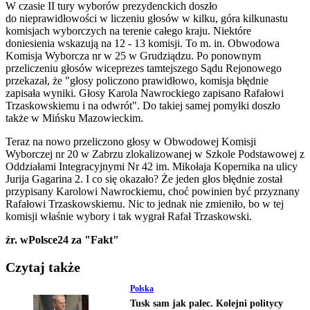
W czasie II tury wyborów prezydenckich doszło
do nieprawidłowości w liczeniu głosów w kilku, góra kilkunastu
komisjach wyborczych na terenie całego kraju. Niektóre
doniesienia wskazują na 12 - 13 komisji. To m. in. Obwodowa
Komisja Wyborcza nr w 25 w Grudziądzu. Po ponownym
przeliczeniu głosów wiceprezes tamtejszego Sądu Rejonowego
przekazał, że "głosy policzono prawidłowo, komisja błędnie
zapisała wyniki. Głosy Karola Nawrockiego zapisano Rafałowi
Trzaskowskiemu i na odwrót". Do takiej samej pomyłki doszło
także w Mińsku Mazowieckim.
Teraz na nowo przeliczono głosy w Obwodowej Komisji
Wyborczej nr 20 w Zabrzu zlokalizowanej w Szkole Podstawowej z
Oddziałami Integracyjnymi Nr 42 im. Mikołaja Kopernika na ulicy
Jurija Gagarina 2. I co się okazało? Że jeden głos błędnie został
przypisany Karolowi Nawrockiemu, choć powinien być przyznany
Rafałowi Trzaskowskiemu. Nic to jednak nie zmieniło, bo w tej
komisji właśnie wybory i tak wygrał Rafał Trzaskowski.
źr. wPolsce24 za "Fakt"
Czytaj także
Polska
Tusk sam jak palec. Kolejni politycy