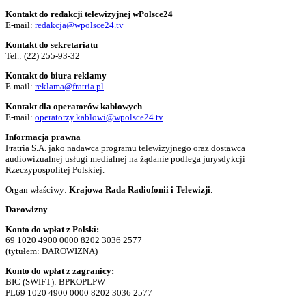
Kontakt do redakcji telewizyjnej wPolsce24
E-mail:
redakcja@wpolsce24.tv
Kontakt do sekretariatu
Tel.:
(22) 255-93-32
Kontakt do biura reklamy
E-mail:
reklama@fratria.pl
Kontakt dla operatorów kablowych
E-mail:
operatorzy.kablowi@wpolsce24.tv
Informacja prawna
Fratria S.A. jako nadawca programu telewizyjnego oraz dostawca
audiowizualnej usługi medialnej na żądanie podlega jurysdykcji
Rzeczypospolitej Polskiej.
Organ właściwy:
Krajowa Rada Radiofonii i Telewizji
.
Darowizny
Konto do wpłat z Polski:
69 1020 4900 0000 8202 3036 2577
(tytułem: DAROWIZNA)
Konto do wpłat z zagranicy:
BIC (SWIFT): BPKOPLPW
PL69 1020 4900 0000 8202 3036 2577