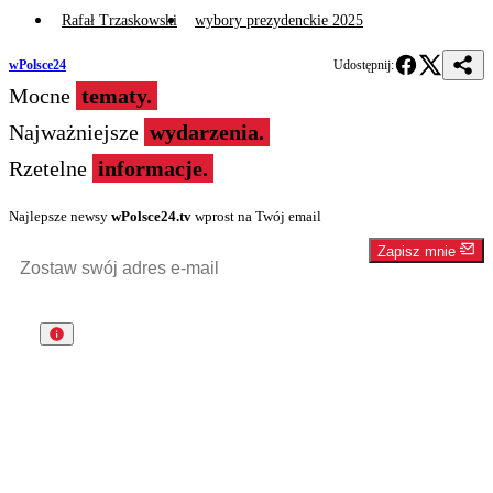
Rafał Trzaskowski
wybory prezydenckie 2025
wPolsce24
Udostępnij:
Mocne
tematy.
Najważniejsze
wydarzenia.
Rzetelne
informacje.
Najlepsze newsy
wPolsce24.tv
wprost na Twój email
Zapisz mnie