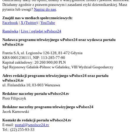
Działamy zgodnie z prawem prasowym i zasadami etyki dziennikarskiej. Masz
pytania lub uwagi?
Napisz do nas
.
Znajdź nas w mediach społecznościowych:
Facebook
|
X (Twitter)
|
YouTube
Ramówka
|
Live / oglądaj wPolsce24
Nadawca programu telewizyjnego wPolsce24 oraz wydawca portalu
wPolsce24.tv
Fratria S.A, ul. Legionów 126-128, 81-472 Gdynia
KRS 0001236111, NIP: 113-285-77-90
Kapitał zakładowy: 20.260.900,00 PLN
Sąd Rejonowy Gdańsk-Północ w Gdańsku, VIII Wydział Gospodarczy
Adres redakcji programu telewizyjnego wPolsce24 oraz portalu
wPolsce24.tv
ul. Finlandzka 10, 03-903 Warszawa
Redaktor naczelny portalu wPolsce24.tv
Piotr Filipczyk
Redaktor naczelny programu telewizyjnego wPolsce24
Jacek Karnowski
Kontakt do redakcji portalu wPolsce24.tv
E-mail:
portal@wpolsce24.tv
Tel.:
(22) 255-93-33