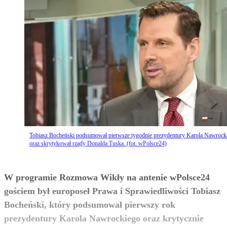
Tobiasz Bocheński podsumował pierwsze tygodnie prezydentury Karola Nawrock
oraz skrytykował rządy Donalda Tuska. (fot. wPolsce24)
W programie Rozmowa Wikły na antenie wPolsce24
gościem był europoseł Prawa i Sprawiedliwości Tobiasz
Bocheński, który podsumował pierwszy rok
prezydentury Karola Nawrockiego oraz krytycznie