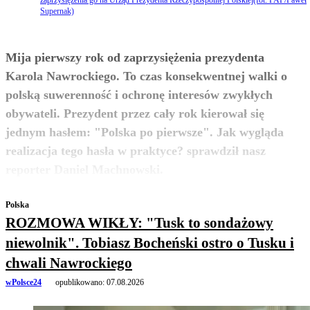
zaprzysiężenia go na Urząd Prezydenta Rzeczypospolitej Polskiej(fot. PAP/Paweł
Supernak)
Mija pierwszy rok od zaprzysiężenia prezydenta
Karola Nawrockiego. To czas konsekwentnej walki o
polską suwerenność i ochronę interesów zwykłych
obywateli. Prezydent przez cały rok kierował się
jednym hasłem: "Polska po pierwsze". Jak wygląda
realizacja tego hasła w praktyce? sprawdził nasz
zobacz więcej
reporter Daniel Machnowski.
Polska
ROZMOWA WIKŁY: "Tusk to sondażowy
niewolnik". Tobiasz Bocheński ostro o Tusku i
chwali Nawrockiego
wPolsce24
opublikowano:
07.08.2026