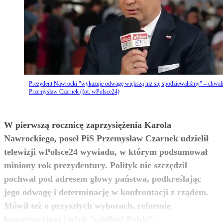
Prezydent Nawrocki "wykazuje odwagę większą niż się spodziewaliśmy" – chwal
Przemysław Czarnek (fot. wPolsce24)
W pierwszą rocznicę zaprzysiężenia Karola
Nawrockiego, poseł PiS Przemysław Czarnek udzielił
telewizji wPolsce24 wywiadu, w którym podsumował
miniony rok prezydentury. Polityk nie szczędził
pochwał pod adresem głowy państwa, podkreślając
jego odwagę i determinację w konfrontacji z rządem.
Mówił też o przyszłych wyborach, reformie
zobacz więcej
konstytucyjnej i wizji "wielkiej Polski".