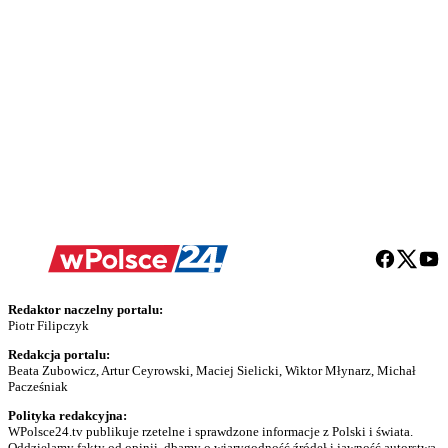
Redaktor naczelny portalu:
Piotr Filipczyk
Redakcja portalu:
Beata Zubowicz, Artur Ceyrowski, Maciej Sielicki, Wiktor Młynarz, Michał
Pacześniak
Polityka redakcyjna:
WPolsce24.tv publikuje rzetelne i sprawdzone informacje z Polski i świata.
Oddzielamy fakty od opinii, dbamy o wiarygodność źródeł i jawność autorstwa.