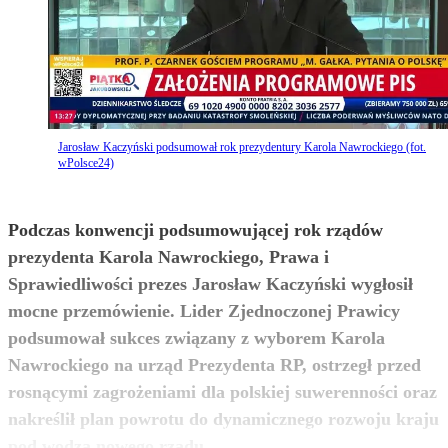
Jarosław Kaczyński podsumował rok prezydentury Karola Nawrockiego (fot.
wPolsce24)
Podczas konwencji podsumowującej rok rządów
prezydenta Karola Nawrockiego, Prawa i
Sprawiedliwości prezes Jarosław Kaczyński wygłosił
mocne przemówienie. Lider Zjednoczonej Prawicy
podsumował sukces związany z wyborem Karola
Nawrockiego na urząd Prezydenta RP, ostrzegł przed
rosnącymi zagrożeniami dla polskiej suwerenności oraz
nakreślił plan powrotu do dynamicznego rozwoju kraju
zobacz więcej
pod wodzą nowego rządu.