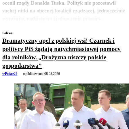
ocenił rządy Donalda Tuska. Polityk nie pozostawił
suchej nitki na obecnej koalicji rządzącej, jednocześnie
zobacz więcej
wyrażając nadzieję na zjednoczenie prawicy.
Polska
Dramatyczny apel z polskiej wsi! Czarnek i
politycy PiS żądają natychmiastowej pomocy
dla rolników. „Drożyzna niszczy polskie
gospodarstwa”
wPolsce24
opublikowano:
08.08.2026