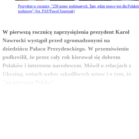
Prezydent w rocznicę: "259 ustaw podpisanych. Tam, gdzie prawo jest dla Polakó
podpisuję" (fot. PAP/Paweł Supernak)
W pierwszą rocznicę zaprzysiężenia prezydent Karol
Nawrocki wystąpił przed zgromadzonymi na
dziedzińcu Pałacu Prezydenckiego. W przemówieniu
podkreślił, że przez cały rok kierował się dobrem
Polaków i interesem narodowym. Mówił o relacjach z
Ukrainą, wetach wobec szkodliwych ustaw i o tym, że
zobacz więcej
"po pierwsze Polska".