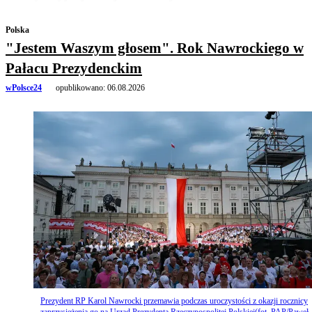
Polska
"Jestem Waszym głosem". Rok Nawrockiego w
Pałacu Prezydenckim
wPolsce24
opublikowano:
06.08.2026
Prezydent RP Karol Nawrocki przemawia podczas uroczystości z okazji rocznicy