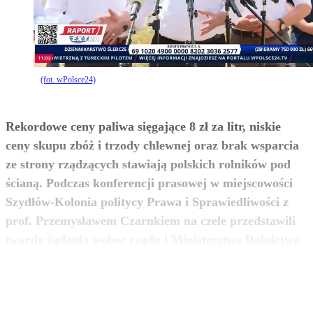
(fot. wPolsce24)
Rekordowe ceny paliwa sięgające 8 zł za litr, niskie
ceny skupu zbóż i trzody chlewnej oraz brak wsparcia
ze strony rządzących stawiają polskich rolników pod
ścianą. Podczas konferencji prasowej w miejscowości
Szydłów-Kolonia politycy Prawa i Sprawiedliwości z
prof. Przemysławem Czarnkiem na czele przedstawili
zobacz więcej
twarde żądania wobec rządu i Ministerstwa Rolnictwa.