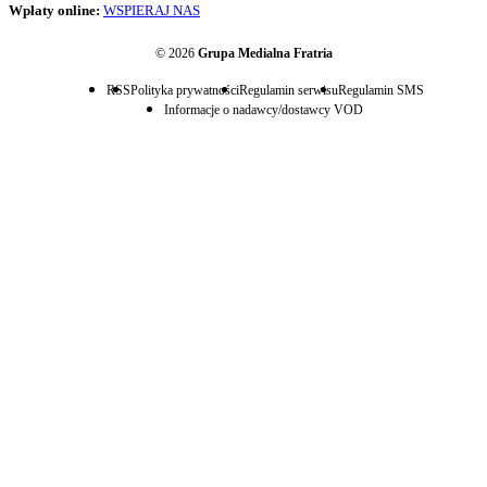
Wpłaty online:
WSPIERAJ NAS
© 2026
Grupa Medialna Fratria
RSS
Polityka prywatności
Regulamin serwisu
Regulamin SMS
Informacje o nadawcy/dostawcy VOD