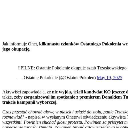
Jak informuje Onet,
kilkunastu członków Ostatniego Pokolenia we
jego okupację.
‼️PILNE: Ostatnie Pokolenie okupuje sztab Trzaskowskiego
— Ostatnie Pokolenie (@OstatniePokolen)
May 19, 2025
Aktywiści zapowiadają, że
nie wyjdą, jeżeli kandydat KO jeszcze dz
także, żeb
y zorganizował im spotkanie z premierem Donaldem T
trakcie kampanii wyborczej.
Czas przestać chować głowę w piasek i usiąść do stołu, panie Trzaskows
rozmawiać? -
napisał w wysłanym Onetowi oświadczeniu aktywista 
wszystkimi. Powinien słuchać głosu protestu. Powinien za priorytet
napędzanie zapaści klimatu. Powinien bronić człowieczeństwa w oblic