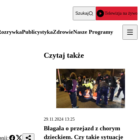
Szukaj
Telewizja na żywo
Rozrywka
Publicystyka
Zdrowie
Nasze Programy
Czytaj także
29.11.2024 13:25
Błagała o przejazd z chorym
dzieckiem. Czy takie sytuacje
nij: