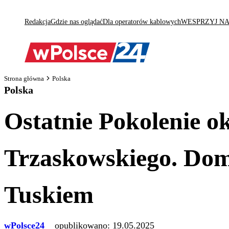
Redakcja
Gdzie nas oglądać
Dla operatorów kablowych
WESPRZYJ N
Strona główna
Polska
Polska
Ostatnie Pokolenie o
Trzaskowskiego. Doma
Tuskiem
wPolsce24
opublikowano:
19.05.2025