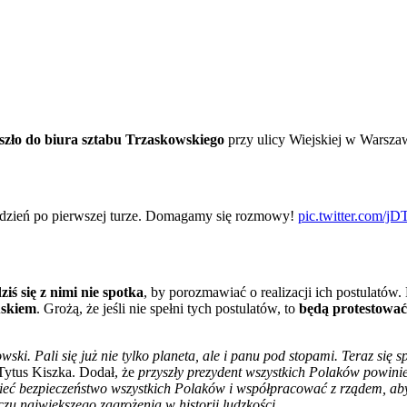
szło do biura sztabu Trzaskowskiego
przy ulicy Wiejskiej w Warsza
 dzień po pierwszej turze. Domagamy się rozmowy!
pic.twitter.com/j
iś się z nimi nie spotka
, by porozmawiać o realizacji ich postulatów
uskiem
. Grożą, że jeśli nie spełni tych postulatów, to
będą protestowa
ki. Pali się już nie tylko planeta, ale i panu pod stopami. Teraz się s
Tytus Kiszka. Dodał, że
przyszły prezydent wszystkich Polaków powini
 mieć bezpieczeństwo wszystkich Polaków i współpracować z rządem, ab
zu największego zagrożenia w historii ludzkości.