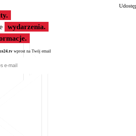
Udostęp
ty.
ze
wydarzenia.
formacje.
ce24.tv
wprost na Twój email