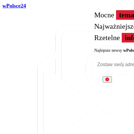
wPolsce24
Mocne
tema
Najważniejs
Rzetelne
in
Najlepsze newsy
wPols