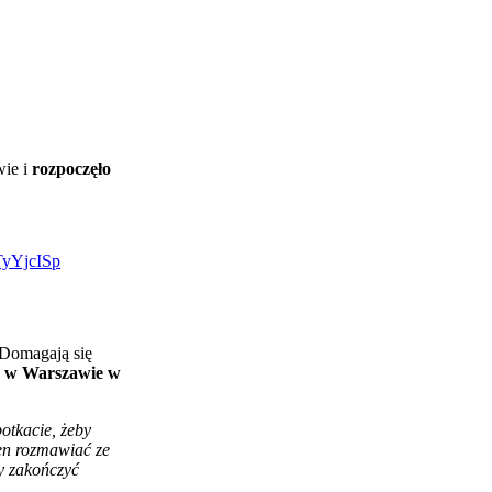
wie i
rozpoczęło
DTyYjcISp
. Domagają się
ć w Warszawie w
potkacie, żeby
en rozmawiać ze
y zakończyć