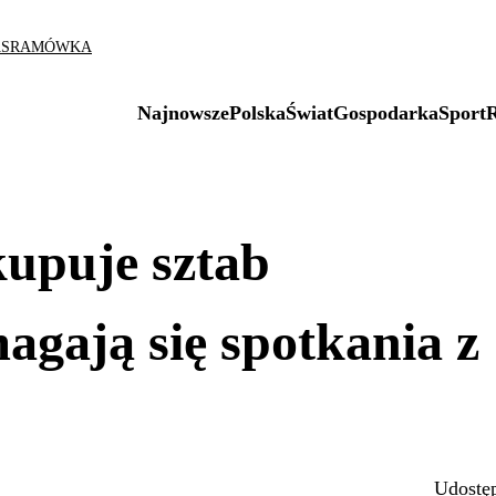
AS
RAMÓWKA
Najnowsze
Polska
Świat
Gospodarka
Sport
kupuje sztab
gają się spotkania z
Udostęp