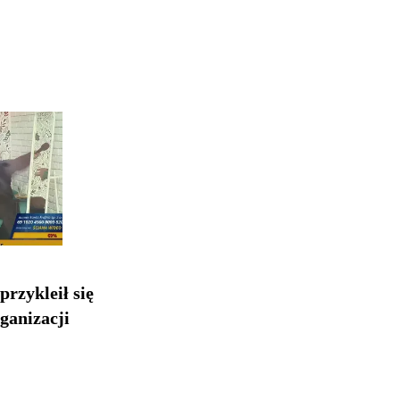
rzykleił się
rganizacji