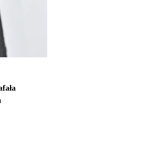
afała
m