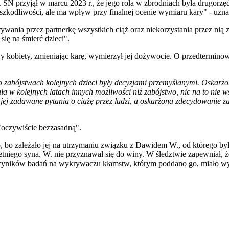
na. SN przyjął w marcu 2023 r., że jego rola w zbrodniach była drugorzę
szkodliwości, ale ma wpływ przy finalnej ocenie wymiaru kary" - uzn
nia przez partnerkę wszystkich ciąż oraz niekorzystania przez nią z
ię na śmierć dzieci".
kobiety, zmieniając karę, wymierzył jej dożywocie. O przedtermino
 o zabójstwach kolejnych dzieci były decyzjami przemyślanymi. Oskarżo
żała w kolejnych latach innych możliwości niż zabójstwo, nic na to nie w
 jej zadawane pytania o ciążę przez ludzi, a oskarżona zdecydowanie z
 "oczywiście bezzasadną".
, bo zależało jej na utrzymaniu związku z Dawidem W., od którego była
etniego syna. W. nie przyznawał się do winy. W śledztwie zapewniał, że
. z wyników badań na wykrywaczu kłamstw, którym poddano go, miało w