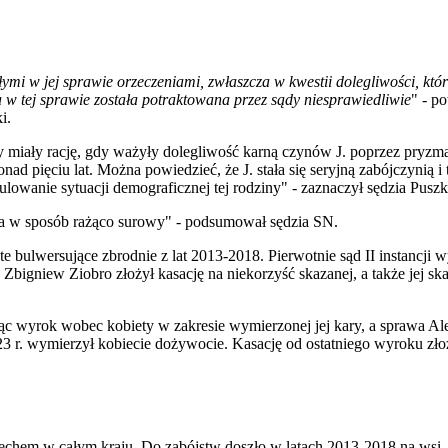
i w jej sprawie orzeczeniami, zwłaszcza w kwestii dolegliwości, któr
a w tej sprawie została potraktowana przez sądy niesprawiedliwie
" - p
i.
y miały rację, gdy ważyły dolegliwość karną czynów J. poprzez pryzma
ad pięciu lat. Można powiedzieć, że J. stała się seryjną zabójczynią i
owanie sytuacji demograficznej tej rodziny" - zaznaczył sędzia Puszk
ana w sposób rażąco surowy" - podsumował sędzia SN.
 bulwersujące zbrodnie z lat 2013-2018. Pierwotnie sąd II instancji 
 Zbigniew Ziobro złożył kasację na niekorzyść skazanej, a także jej sk
c wyrok wobec kobiety w zakresie wymierzonej jej kary, a sprawa Ale
 r. wymierzył kobiecie dożywocie. Kasację od ostatniego wyroku zło
echem w całym kraju. Do zabójstw doszło w latach 2013-2018 na wsi,