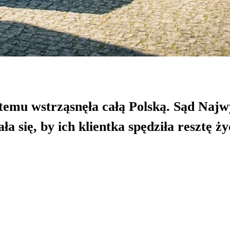
t temu wstrząsnęła całą Polską. Sąd Naj
ła się, by ich klientka spędziła resztę ż