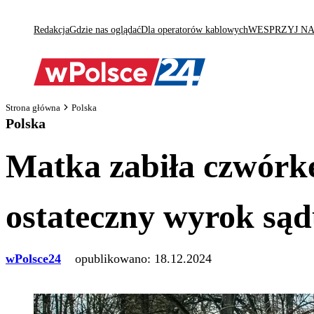
Redakcja
Gdzie nas oglądać
Dla operatorów kablowych
WESPRZYJ N
Strona główna
Polska
Polska
Matka zabiła czwórkę 
ostateczny wyrok są
wPolsce24
opublikowano:
18.12.2024