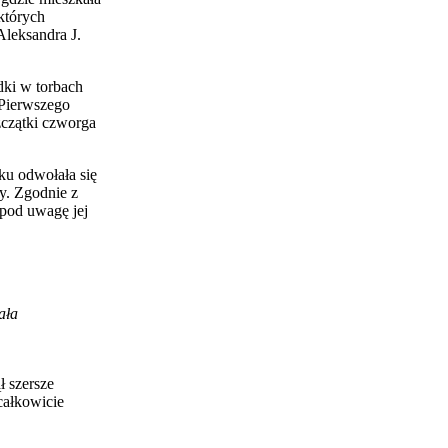
których
Aleksandra J.
dki w torbach
 Pierwszego
zczątki czworga
u odwołała się
y. Zgodnie z
pod uwagę jej
ała
ł szersze
całkowicie