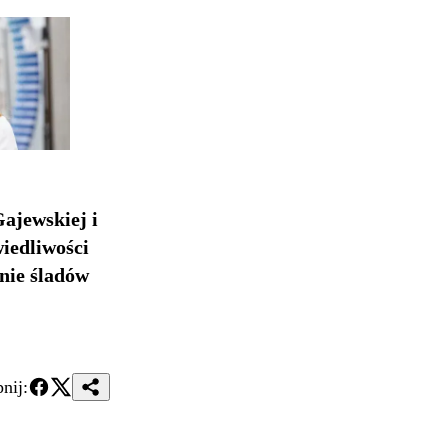
Gajewskiej i
wiedliwości
anie śladów
nij: