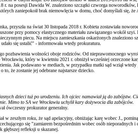
2018 r. na posesji Dawida W. znaleziono szczątki czworga noworodków, 
 których zaniepokoił brak niemowlęcia w domu, choć domyślali się, że 
ynka, przyszła na świat 30 listopada 2018 r. Kobieta zostawiała noworo
 uduszone przy pomocy elastycznego materiału zawiązanego wokół szyi.
 nieczynnym piecu. Na miejscu zamieszkania oskarżonych znaleziono s
udało się ustalić" - informowała wtedy prokuratura.
go pozbawienia wolności oboje rodziców. Od nieprawomocnego wyrok
Wrocławiu, który w kwietniu 2021 r. obniżył wcześniej orzeczone kar
ienia. Jak podawano w mediach, w przypadku matki sąd wziął wtedy 
 to, że zostanie jej odebrane najstarsze dziecko.
snych dzieci tuż po urodzeniu. Ich ojciec namawiał ją do zabójstw. Ci
nie. Mimo to SA we Wrocławiu uchylił kary dożywocia dla zabójców.
ał ówczesny prokurator generalny.
ł w zeszłym roku, że sąd apelacyjny, obniżając karę wobec J., pominą
u cechującego się "zamiarem bezpośrednim wobec osób nieporadnych i 
głębszej refleksji u skazanej.