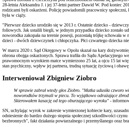
28-letnia Aleksandra J. i jej 37-letni partner Dawid W. Pod koniec 
rodzicami byli oskarżeni. Policję powiadomili pracownicy społeczni,
była w ciąży.
"Pierwsze dziecko urodziło się w 2013 r. Ostatnie dziecko - dziewcz
foliowych. Jak ustalili biegli, w jednym przypadku dziecko zostało
noworodka zakopała na terenie posesji, pozostałą trójkę schowała w
dzieci - dwóch dziewczynek i chłopczyka. Płci czwartego dziecka nie 
W marcu 2020 r. Sąd Okręgowy w Opolu skazał na kary dożywotnie
obrona obojga oskarżonych. Sprawa trafiła do Sądu Apelacyjnego we 
prawomocnym wyrokiem matce wymierzono 25 lat, a ojcu 15 lat więz
stan psychiczny, wpływ jej partnera, trudną sytuację życiową i obawę o
Interweniował Zbigniew Ziobro
W sprawie zabrał wtedy głos Ziobro. "Matka udusiła czworo wła
noworodków trzymali w piecu. To wyjątkowo odrażające zbrod
Skierowałem kasację od tego oburzającego wyroku" -
informow
SN, uchylając wyrok w zakresie wymierzonej kobiecie kary, uzasadnia
odniesienie do bardzo dużego stopnia społecznej szkodliwości czyn
bezbronnych", fakt działania powtarzalnego i przemyślanego oraz brak 