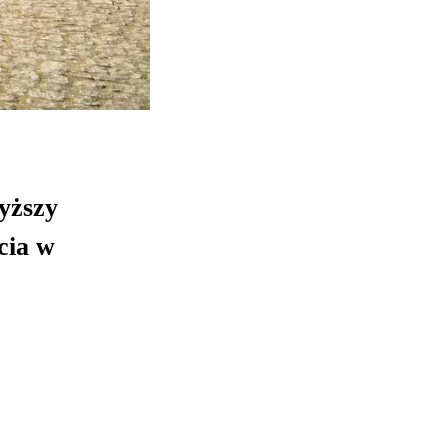
wyższy
ycia w