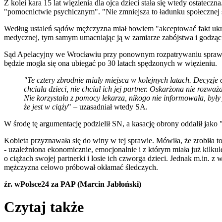
Z kolei kara 15 lat więzienia dla ojca dzieci stała się wtedy ostatecz
"pomocnictwie psychicznym". "Nie zmniejsza to ładunku społecznej 
Według ustaleń sądów mężczyzna miał bowiem "akceptować fakt ukrywa
medycznej, tym samym umacniając ją w zamiarze zabójstwa i godząc s
Sąd Apelacyjny we Wrocławiu przy ponownym rozpatrywaniu sprawy 
będzie mogła się ona ubiegać po 30 latach spędzonych w więzieniu.
"Te cztery zbrodnie miały miejsca w kolejnych latach. Decyzje
chciała dzieci, nie chciał ich jej partner. Oskarżona nie rozwa
Nie korzystała z pomocy lekarza, nikogo nie informowała, były
że jest w ciąży
" – uzasadniał wtedy SA.
W środę tę argumentację podzielił SN, a kasację obrony oddalił jako
Kobieta przyznawała się do winy w tej sprawie. Mówiła, że zrobiła to
- uzależniona ekonomicznie, emocjonalnie i z którym miała już kilkul
o ciążach swojej partnerki i losie ich czworga dzieci. Jednak m.in
mężczyzna celowo próbował okłamać śledczych.
źr. wPolsce24 za PAP (Marcin Jabłoński)
Czytaj także