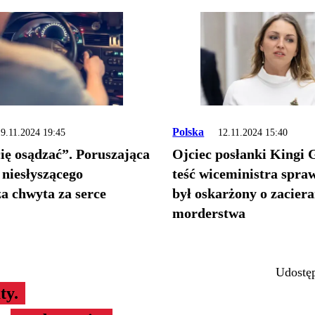
Polska
9.11.2024 19:45
12.11.2024 15:40
cię osądzać”. Poruszająca
Ojciec posłanki Kingi 
niesłyszącego
teść wiceministra spra
a chwyta za serce
był oskarżony o zacier
morderstwa
Udostęp
ty.