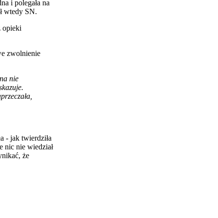
dna i polegała na
ał wtedy SN.
 opieki
we zwolnienie
na nie
skazuje.
aprzeczała,
 - jak twierdziła
 nic nie wiedział
ynikać, że