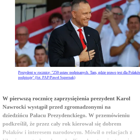
Prezydent w rocznicę: "259 ustaw podpisanych. Tam, gdzie prawo jest dla Polakó
podpisuję" (fot. PAP/Paweł Supernak)
W pierwszą rocznicę zaprzysiężenia prezydent Karol
Nawrocki wystąpił przed zgromadzonymi na
dziedzińcu Pałacu Prezydenckiego. W przemówieniu
podkreślił, że przez cały rok kierował się dobrem
Polaków i interesem narodowym. Mówił o relacjach z