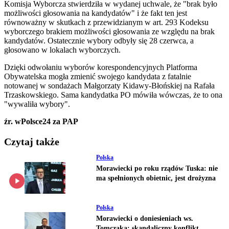
Komisja Wyborcza stwierdziła w wydanej uchwale, że "brak było
możliwości głosowania na kandydatów" i że fakt ten jest
równoważny w skutkach z przewidzianym w art. 293 Kodeksu
wyborczego brakiem możliwości głosowania ze względu na brak
kandydatów. Ostatecznie wybory odbyły się 28 czerwca, a
głosowano w lokalach wyborczych.
Dzięki odwołaniu wyborów korespondencyjnych Platforma
Obywatelska mogła zmienić swojego kandydata z fatalnie
notowanej w sondażach Małgorzaty Kidawy-Błońskiej na Rafała
Trzaskowskiego. Sama kandydatka PO mówiła wówczas, że to ona
"wywaliła wybory".
źr. wPolsce24 za PAP
Czytaj także
Polska
Morawiecki po roku rządów Tuska: nie
ma spełnionych obietnic, jest drożyzna
Polska
Morawiecki o doniesieniach ws.
Tomczaka: skandaliczny konflikt