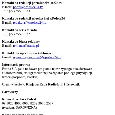
Kontakt do redakcji portalu wPolsce24.tv
E-mail:
portal@wpolsce24.tv
Tel.:
(22) 255-93-33
Kontakt do redakcji telewizyjnej wPolsce24
E-mail:
redakcja@wpolsce24.tv
Kontakt do sekretariatu
Tel.:
(22) 255-93-32
Kontakt do biura reklamy
E-mail:
reklama@fratria.pl
Kontakt dla operatorów kablowych
E-mail:
operatorzy.kablowi@wpolsce24.tv
Informacja prawna
Fratria S.A. jako nadawca programu telewizyjnego oraz dostawca
audiowizualnej usługi medialnej na żądanie podlega jurysdykcji
Rzeczypospolitej Polskiej.
Organ właściwy:
Krajowa Rada Radiofonii i Telewizji
.
Darowizny
Konto do wpłat z Polski:
69 1020 4900 0000 8202 3036 2577
(tytułem: DAROWIZNA)
Konto do wpłat z zagranicy: