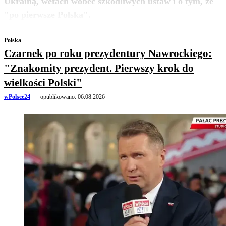
Ukrainą, wetach wobec szkodliwych ustaw i o tym, że
zobacz więcej
"po pierwsze Polska".
Polska
Czarnek po roku prezydentury Nawrockiego:
"Znakomity prezydent. Pierwszy krok do
wielkości Polski"
wPolsce24
opublikowano:
06.08.2026