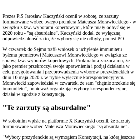
Prezes PiS Jarosław Kaczyński ocenił w sobotę, że zarzuty
formułowane wobec byłego premiera Mateusza Morawieckiego - w
związku z tzw. wyborami kopertowymi, które miały odbyć się w
2020 roku - "są absurdalne". Kaczyński dodał, że wyłączną
odpowiedzialność za to, że wybory się nie odbyły, ponosi PO.
W czwartek do Sejmu trafił wniosek o uchylenie immunitetu
byłemu premierowi Mateuszowi Morawieckiego w związku ze
sprawą tzw. wyborów kopertowych. Prokuratura zarzuca mu, że
jako premier przekroczył swoje uprawnienia i podjął działania w
celu przygotowania i przeprowadzenia wyborów prezydenckich w
dniu 10 maja 2020 r. w trybie wyłącznie korespondencyjnym.
Morawiecki zapowiedział w czwartek, że sam "chętnie zrzeknie się
immunitetu", ponieważ organizując wybory korespondencyjne,
działał w zgodzie z konstytucją.
"Te zarzuty są absurdalne"
W sobotnim wpisie na platformie X Kaczyński ocenił, że zarzuty
formułowane wobec Mateusza Morawieckiego "są absurdalne".
"Wybory prezydenckie są wymogiem Konstytucji, na którą jeszcze