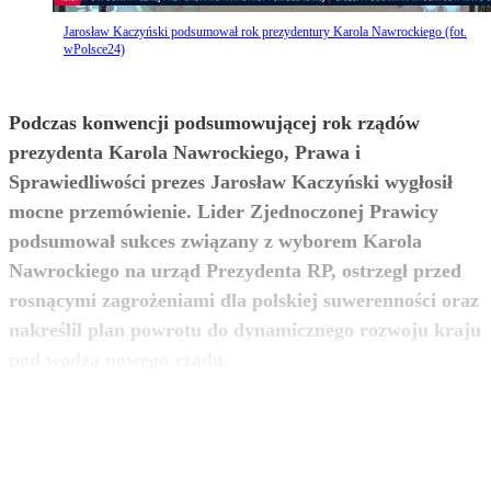
Jarosław Kaczyński podsumował rok prezydentury Karola Nawrockiego (fot.
wPolsce24)
Podczas konwencji podsumowującej rok rządów
prezydenta Karola Nawrockiego, Prawa i
Sprawiedliwości prezes Jarosław Kaczyński wygłosił
mocne przemówienie. Lider Zjednoczonej Prawicy
podsumował sukces związany z wyborem Karola
Nawrockiego na urząd Prezydenta RP, ostrzegł przed
rosnącymi zagrożeniami dla polskiej suwerenności oraz
nakreślił plan powrotu do dynamicznego rozwoju kraju
zobacz więcej
pod wodzą nowego rządu.