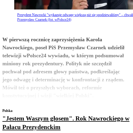
Prezydent Nawrocki "wykazuje odwagę większą niż się spodziewaliśmy" – chwal
Przemysław Czarnek (fot. wPolsce24)
W pierwszą rocznicę zaprzysiężenia Karola
Nawrockiego, poseł PiS Przemysław Czarnek udzielił
telewizji wPolsce24 wywiadu, w którym podsumował
miniony rok prezydentury. Polityk nie szczędził
pochwał pod adresem głowy państwa, podkreślając
jego odwagę i determinację w konfrontacji z rządem.
Mówił też o przyszłych wyborach, reformie
zobacz więcej
konstytucyjnej i wizji "wielkiej Polski".
Polska
"Jestem Waszym głosem". Rok Nawrockiego w
Pałacu Prezydenckim