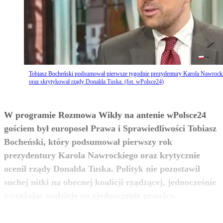
Tobiasz Bocheński podsumował pierwsze tygodnie prezydentury Karola Nawrock
oraz skrytykował rządy Donalda Tuska. (fot. wPolsce24)
W programie Rozmowa Wikły na antenie wPolsce24
gościem był europoseł Prawa i Sprawiedliwości Tobiasz
Bocheński, który podsumował pierwszy rok
prezydentury Karola Nawrockiego oraz krytycznie
ocenił rządy Donalda Tuska. Polityk nie pozostawił
suchej nitki na obecnej koalicji rządzącej, jednocześnie
zobacz więcej
wyrażając nadzieję na zjednoczenie prawicy.