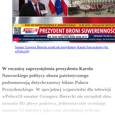
Senator Grzegorz Bierecki ocenił rok prezydentury Karola Nawrockiego (fot.
wPolsce24)
W rocznicę zaprzysiężenia prezydenta Karola
Nawrockiego politycy obozu patriotycznego
podsumowują dotychczasowy bilans Pałacu
Prezydenckiego. W specjalnej wypowiedzi dla telewizji
wPolsce24 senator Grzegorz Bierecki nie szczędził słów
uznania dla głowy państwa, jednoznacznie oceniając
minione 12 miesięcy jako czas absolutnej ochrony
zobacz więcej