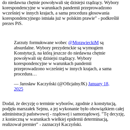
do niedawna chętnie powoływali się dzisiejsi rządzący. Wybory
korespondencyjne w warunkach pandemii przeprowadzono
wcześniej w innych krajach, a sama procedura głosowania
korespondencyjnego istniała już w polskim prawie" - podkreślił
prezes PiS.
Zarzuty formułowane wobec
@MorawieckiM
są
absurdalne. Wybory prezydenckie są wymogiem
Konstytucji, na którą jeszcze do niedawna chętnie
powoływali się dzisiejsi rządzący. Wybory
korespondencyjne w warunkach pandemii
przeprowadzono wcześniej w innych krajach, a sama
procedura…
— Jarosław Kaczyński (@OficjalnyJK)
January 18,
2025
Dodał, że decyzję o terminie wyborów, zgodnie z konstytucją,
podjęła marszałek Sejmu, a jej wykonanie było obowiązkiem całej
administracji państwowej - rządowej i samorządowej. "Tę decyzję,
z konieczną w warunkach wielkiej epidemii determinacją,
realizował premier" - zaznaczył Kaczyński.