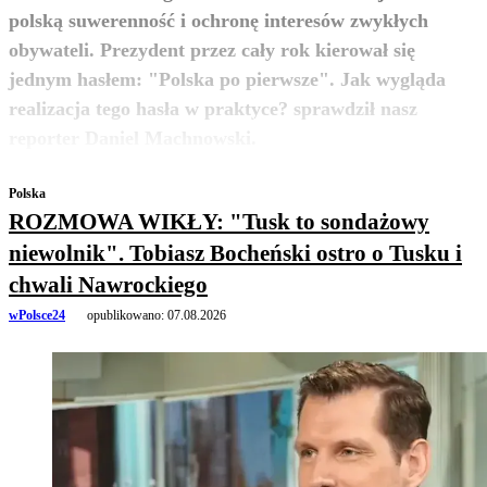
polską suwerenność i ochronę interesów zwykłych
obywateli. Prezydent przez cały rok kierował się
jednym hasłem: "Polska po pierwsze". Jak wygląda
realizacja tego hasła w praktyce? sprawdził nasz
zobacz więcej
reporter Daniel Machnowski.
Polska
ROZMOWA WIKŁY: "Tusk to sondażowy
niewolnik". Tobiasz Bocheński ostro o Tusku i
chwali Nawrockiego
wPolsce24
opublikowano:
07.08.2026