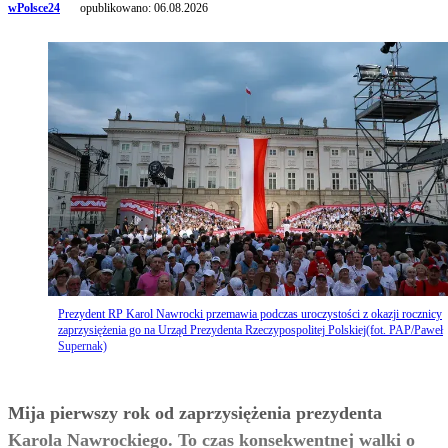
wPolsce24
opublikowano:
06.08.2026
Prezydent RP Karol Nawrocki przemawia podczas uroczystości z okazji rocznicy
zaprzysiężenia go na Urząd Prezydenta Rzeczypospolitej Polskiej(fot. PAP/Paweł
Supernak)
Mija pierwszy rok od zaprzysiężenia prezydenta
Karola Nawrockiego. To czas konsekwentnej walki o