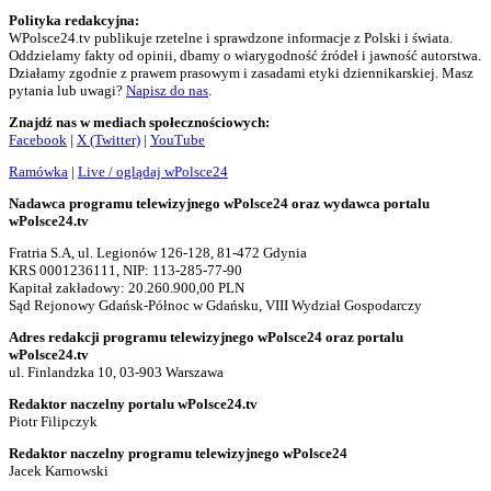
Polityka redakcyjna:
WPolsce24.tv publikuje rzetelne i sprawdzone informacje z Polski i świata.
Oddzielamy fakty od opinii, dbamy o wiarygodność źródeł i jawność autorstwa.
Działamy zgodnie z prawem prasowym i zasadami etyki dziennikarskiej. Masz
pytania lub uwagi?
Napisz do nas
.
Znajdź nas w mediach społecznościowych:
Facebook
|
X (Twitter)
|
YouTube
Ramówka
|
Live / oglądaj wPolsce24
Nadawca programu telewizyjnego wPolsce24 oraz wydawca portalu
wPolsce24.tv
Fratria S.A, ul. Legionów 126-128, 81-472 Gdynia
KRS 0001236111, NIP: 113-285-77-90
Kapitał zakładowy: 20.260.900,00 PLN
Sąd Rejonowy Gdańsk-Północ w Gdańsku, VIII Wydział Gospodarczy
Adres redakcji programu telewizyjnego wPolsce24 oraz portalu
wPolsce24.tv
ul. Finlandzka 10, 03-903 Warszawa
Redaktor naczelny portalu wPolsce24.tv
Piotr Filipczyk
Redaktor naczelny programu telewizyjnego wPolsce24
Jacek Karnowski