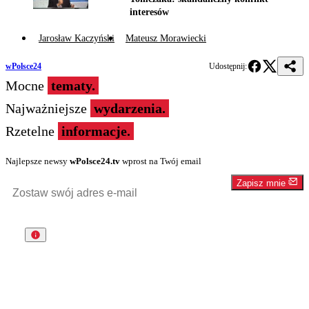
interesów
Jarosław Kaczyński
Mateusz Morawiecki
wPolsce24
Udostępnij:
Mocne
tematy.
Najważniejsze
wydarzenia.
Rzetelne
informacje.
Najlepsze newsy
wPolsce24.tv
wprost na Twój email
Zapisz mnie