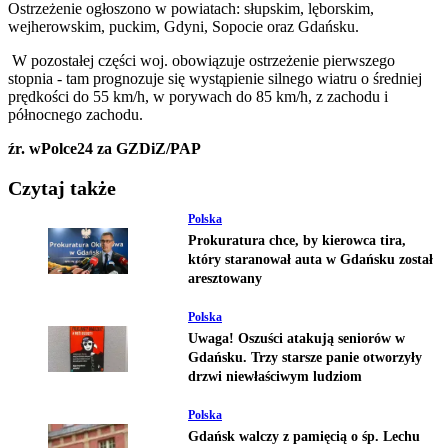
Ostrzeżenie ogłoszono w powiatach: słupskim, lęborskim,
wejherowskim, puckim, Gdyni, Sopocie oraz Gdańsku.
W pozostałej części woj. obowiązuje ostrzeżenie pierwszego
stopnia - tam prognozuje się wystąpienie silnego wiatru o średniej
prędkości do 55 km/h, w porywach do 85 km/h, z zachodu i
północnego zachodu.
źr. wPolce24 za GZDiZ/PAP
Czytaj także
Polska
Prokuratura chce, by kierowca tira,
który staranował auta w Gdańsku został
aresztowany
Polska
Uwaga! Oszuści atakują seniorów w
Gdańsku. Trzy starsze panie otworzyły
drzwi niewłaściwym ludziom
Polska
Gdańsk walczy z pamięcią o śp. Lechu