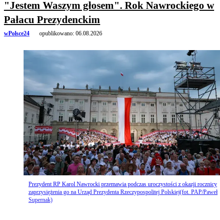
"Jestem Waszym głosem". Rok Nawrockiego w
Pałacu Prezydenckim
wPolsce24
opublikowano:
06.08.2026
Prezydent RP Karol Nawrocki przemawia podczas uroczystości z okazji rocznicy
zaprzysiężenia go na Urząd Prezydenta Rzeczypospolitej Polskiej(fot. PAP/Paweł
Supernak)