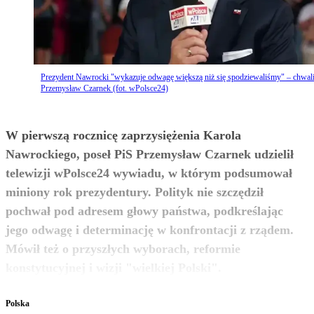
Prezydent Nawrocki "wykazuje odwagę większą niż się spodziewaliśmy" – chwal
Przemysław Czarnek (fot. wPolsce24)
W pierwszą rocznicę zaprzysiężenia Karola
Nawrockiego, poseł PiS Przemysław Czarnek udzielił
telewizji wPolsce24 wywiadu, w którym podsumował
miniony rok prezydentury. Polityk nie szczędził
pochwał pod adresem głowy państwa, podkreślając
jego odwagę i determinację w konfrontacji z rządem.
Mówił też o przyszłych wyborach, reformie
zobacz więcej
konstytucyjnej i wizji "wielkiej Polski".
Polska