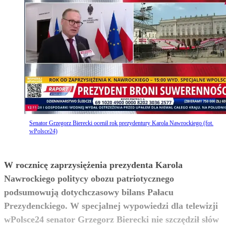
Senator Grzegorz Bierecki ocenił rok prezydentury Karola Nawrockiego (fot.
wPolsce24)
W rocznicę zaprzysiężenia prezydenta Karola
Nawrockiego politycy obozu patriotycznego
podsumowują dotychczasowy bilans Pałacu
Prezydenckiego. W specjalnej wypowiedzi dla telewizji
wPolsce24 senator Grzegorz Bierecki nie szczędził słów