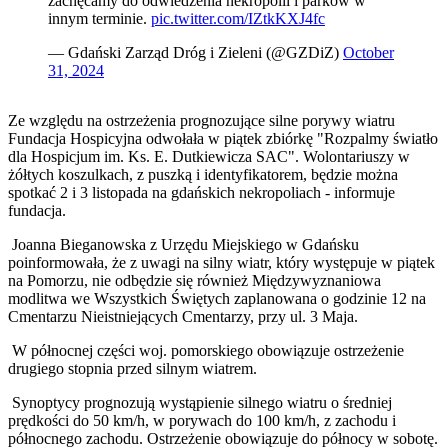
zachęcamy do odwiedzenia nekropolii i parków w
innym terminie.
pic.twitter.com/IZtkKXJ4fc
— Gdański Zarząd Dróg i Zieleni (@GZDiZ)
October
31, 2024
Ze względu na ostrzeżenia prognozujące silne porywy wiatru
Fundacja Hospicyjna odwołała w piątek zbiórkę "Rozpalmy światło
dla Hospicjum im. Ks. E. Dutkiewicza SAC". Wolontariuszy w
żółtych koszulkach, z puszką i identyfikatorem, będzie można
spotkać 2 i 3 listopada na gdańskich nekropoliach - informuje
fundacja.
Joanna Bieganowska z Urzędu Miejskiego w Gdańsku
poinformowała, że z uwagi na silny wiatr, który występuje w piątek
na Pomorzu, nie odbędzie się również Międzywyznaniowa
modlitwa we Wszystkich Świętych zaplanowana o godzinie 12 na
Cmentarzu Nieistniejących Cmentarzy, przy ul. 3 Maja.
W północnej części woj. pomorskiego obowiązuje ostrzeżenie
drugiego stopnia przed silnym wiatrem.
Synoptycy prognozują wystąpienie silnego wiatru o średniej
prędkości do 50 km/h, w porywach do 100 km/h, z zachodu i
północnego zachodu. Ostrzeżenie obowiązuje do północy w sobotę.