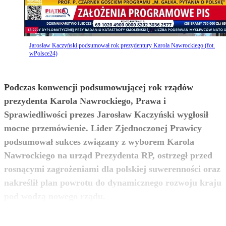
Jarosław Kaczyński podsumował rok prezydentury Karola Nawrockiego (fot.
wPolsce24)
Podczas konwencji podsumowującej rok rządów
prezydenta Karola Nawrockiego, Prawa i
Sprawiedliwości prezes Jarosław Kaczyński wygłosił
mocne przemówienie. Lider Zjednoczonej Prawicy
podsumował sukces związany z wyborem Karola
Nawrockiego na urząd Prezydenta RP, ostrzegł przed
rosnącymi zagrożeniami dla polskiej suwerenności oraz
nakreślił plan powrotu do dynamicznego rozwoju kraju
zobacz więcej
pod wodzą nowego rządu.