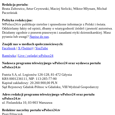
Redakcja portalu:
Beata Zubowicz, Artur Ceyrowski, Maciej Sielicki, Wiktor Młynarz, Michał
Pacześniak
Polityka redakcyjna:
WPolsce24.tv publikuje rzetelne i sprawdzone informacje z Polski i świata.
Oddzielamy fakty od opinii, dbamy o wiarygodność źródeł i jawność autorstwa.
Działamy zgodnie z prawem prasowym i zasadami etyki dziennikarskiej. Masz
pytania lub uwagi?
Napisz do nas
.
Znajdź nas w mediach społecznościowych:
Facebook
|
X (Twitter)
|
YouTube
Ramówka
|
Live / oglądaj wPolsce24
Nadawca programu telewizyjnego wPolsce24 oraz wydawca portalu
wPolsce24.tv
Fratria S.A, ul. Legionów 126-128, 81-472 Gdynia
KRS 0001236111, NIP: 113-285-77-90
Kapitał zakładowy: 20.260.900,00 PLN
Sąd Rejonowy Gdańsk-Północ w Gdańsku, VIII Wydział Gospodarczy
Adres redakcji programu telewizyjnego wPolsce24 oraz portalu
wPolsce24.tv
ul. Finlandzka 10, 03-903 Warszawa
Redaktor naczelny portalu wPolsce24.tv
Piotr Filipczyk