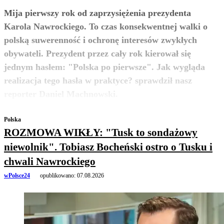
Mija pierwszy rok od zaprzysiężenia prezydenta
Karola Nawrockiego. To czas konsekwentnej walki o
polską suwerenność i ochronę interesów zwykłych
obywateli. Prezydent przez cały rok kierował się
jednym hasłem: "Polska po pierwsze". Jak wygląda
realizacja tego hasła w praktyce? sprawdził nasz
zobacz więcej
reporter Daniel Machnowski.
Polska
ROZMOWA WIKŁY: "Tusk to sondażowy
niewolnik". Tobiasz Bocheński ostro o Tusku i
chwali Nawrockiego
wPolsce24
opublikowano:
07.08.2026