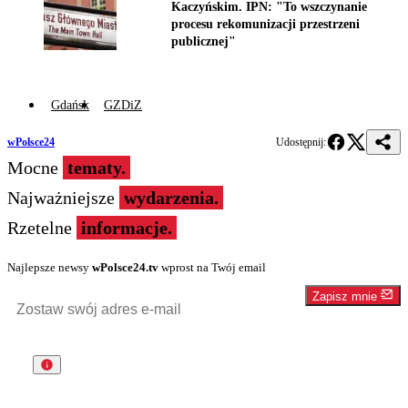
Kaczyńskim. IPN: "To wszczynanie
procesu rekomunizacji przestrzeni
publicznej"
Gdańsk
GZDiZ
wPolsce24
Udostępnij:
Mocne
tematy.
Najważniejsze
wydarzenia.
Rzetelne
informacje.
Najlepsze newsy
wPolsce24.tv
wprost na Twój email
Zapisz mnie