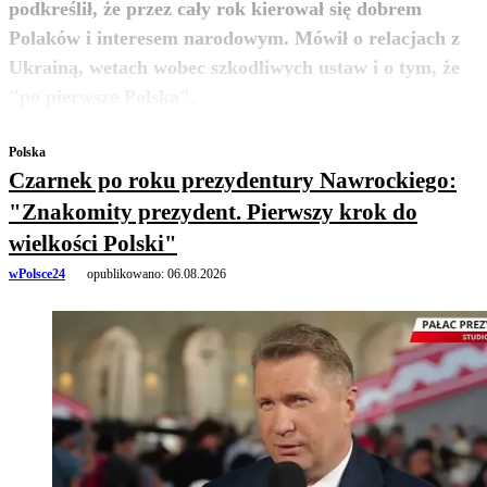
podkreślił, że przez cały rok kierował się dobrem
Polaków i interesem narodowym. Mówił o relacjach z
Ukrainą, wetach wobec szkodliwych ustaw i o tym, że
zobacz więcej
"po pierwsze Polska".
Polska
Czarnek po roku prezydentury Nawrockiego:
"Znakomity prezydent. Pierwszy krok do
wielkości Polski"
wPolsce24
opublikowano:
06.08.2026