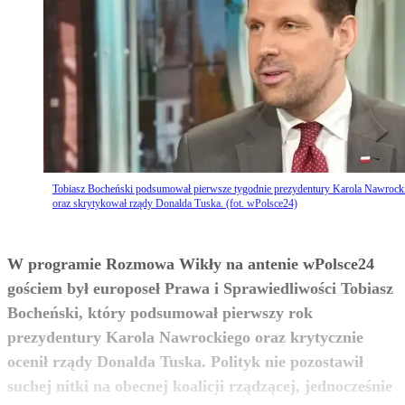
Tobiasz Bocheński podsumował pierwsze tygodnie prezydentury Karola Nawrock
oraz skrytykował rządy Donalda Tuska. (fot. wPolsce24)
W programie Rozmowa Wikły na antenie wPolsce24
gościem był europoseł Prawa i Sprawiedliwości Tobiasz
Bocheński, który podsumował pierwszy rok
prezydentury Karola Nawrockiego oraz krytycznie
ocenił rządy Donalda Tuska. Polityk nie pozostawił
suchej nitki na obecnej koalicji rządzącej, jednocześnie
zobacz więcej