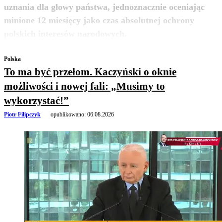
uznania dla głowy państwa, jednoznacznie oceniając
minione 12 miesięcy jako czas absolutnej ochrony
zobacz więcej
polskich interesów narodowych.
Polska
To ma być przełom. Kaczyński o oknie
możliwości i nowej fali: „Musimy to
wykorzystać!”
Piotr Filipczyk
opublikowano:
06.08.2026