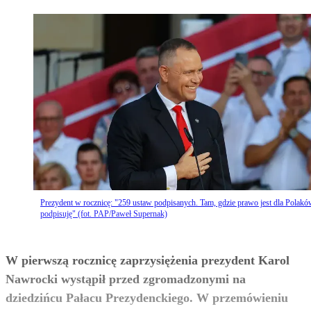
Prezydent w rocznicę: "259 ustaw podpisanych. Tam, gdzie prawo jest dla Polakó
podpisuję" (fot. PAP/Paweł Supernak)
W pierwszą rocznicę zaprzysiężenia prezydent Karol
Nawrocki wystąpił przed zgromadzonymi na
dziedzińcu Pałacu Prezydenckiego. W przemówieniu