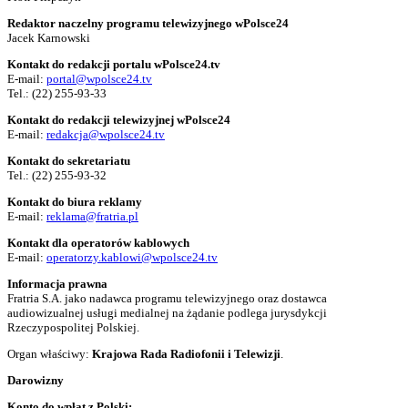
Redaktor naczelny programu telewizyjnego wPolsce24
Jacek Karnowski
Kontakt do redakcji portalu wPolsce24.tv
E-mail:
portal@wpolsce24.tv
Tel.:
(22) 255-93-33
Kontakt do redakcji telewizyjnej wPolsce24
E-mail:
redakcja@wpolsce24.tv
Kontakt do sekretariatu
Tel.:
(22) 255-93-32
Kontakt do biura reklamy
E-mail:
reklama@fratria.pl
Kontakt dla operatorów kablowych
E-mail:
operatorzy.kablowi@wpolsce24.tv
Informacja prawna
Fratria S.A. jako nadawca programu telewizyjnego oraz dostawca
audiowizualnej usługi medialnej na żądanie podlega jurysdykcji
Rzeczypospolitej Polskiej.
Organ właściwy:
Krajowa Rada Radiofonii i Telewizji
.
Darowizny
Konto do wpłat z Polski: