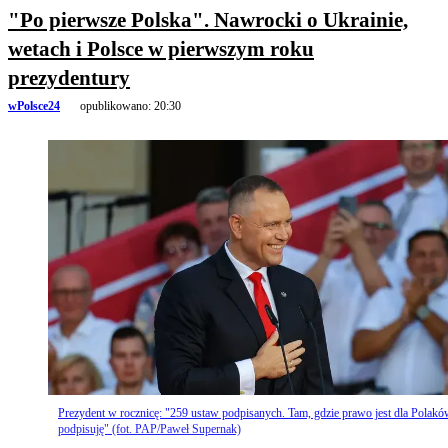
"Po pierwsze Polska". Nawrocki o Ukrainie,
wetach i Polsce w pierwszym roku
prezydentury
wPolsce24
opublikowano:
20:30
Prezydent w rocznicę: "259 ustaw podpisanych. Tam, gdzie prawo jest dla Polakó
podpisuję" (fot. PAP/Paweł Supernak)