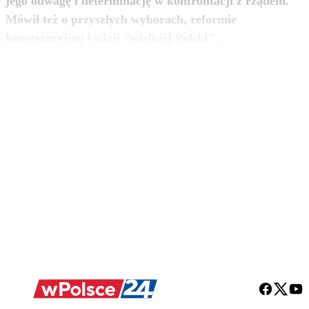
jego odwagę i determinację w konfrontacji z rządem.
Mówił też o przyszłych wyborach, reformie
zobacz więcej
konstytucyjnej i wizji "wielkiej Polski".