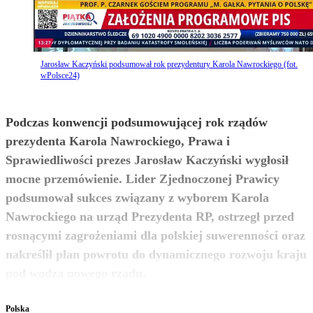
Jarosław Kaczyński podsumował rok prezydentury Karola Nawrockiego (fot.
wPolsce24)
Podczas konwencji podsumowującej rok rządów
prezydenta Karola Nawrockiego, Prawa i
Sprawiedliwości prezes Jarosław Kaczyński wygłosił
mocne przemówienie. Lider Zjednoczonej Prawicy
podsumował sukces związany z wyborem Karola
Nawrockiego na urząd Prezydenta RP, ostrzegł przed
rosnącymi zagrożeniami dla polskiej suwerenności oraz
nakreślił plan powrotu do dynamicznego rozwoju kraju
zobacz więcej
pod wodzą nowego rządu.
Polska