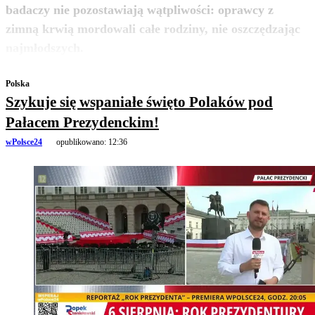
badaczy nie pozostawiają wątpliwości: oprawcy z
zimną krwią mordowali całe rodziny, nie oszczędzając
zobacz więcej
najmłodszych.
Polska
Szykuje się wspaniałe święto Polaków pod
Pałacem Prezydenckim!
wPolsce24
opublikowano:
12:36