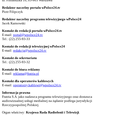
ul. Finlandzka 10, 03-903 Warszawa
Redaktor naczelny portalu wPolsce24.tv
Piotr Filipczyk
Redaktor naczelny programu telewizyjnego wPolsce24
Jacek Karnowski
Kontakt do redakcji portalu wPolsce24.tv
E-mail:
portal@wpolsce24.tv
Tel.:
(22) 255-93-33
Kontakt do redakcji telewizyjnej wPolsce24
E-mail:
redakcja@wpolsce24.tv
Kontakt do sekretariatu
Tel.:
(22) 255-93-32
Kontakt do biura reklamy
E-mail:
reklama@fratria.pl
Kontakt dla operatorów kablowych
E-mail:
operatorzy.kablowi@wpolsce24.tv
Informacja prawna
Fratria S.A. jako nadawca programu telewizyjnego oraz dostawca
audiowizualnej usługi medialnej na żądanie podlega jurysdykcji
Rzeczypospolitej Polskiej.
Organ właściwy:
Krajowa Rada Radiofonii i Telewizji
.