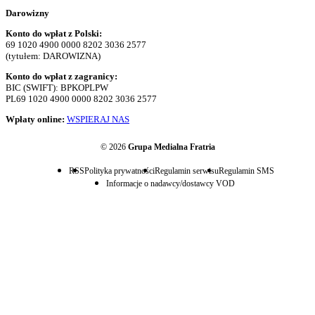
Darowizny
Konto do wpłat z Polski:
69 1020 4900 0000 8202 3036 2577
(tytułem: DAROWIZNA)
Konto do wpłat z zagranicy:
BIC (SWIFT): BPKOPLPW
PL69 1020 4900 0000 8202 3036 2577
Wpłaty online:
WSPIERAJ NAS
© 2026
Grupa Medialna Fratria
RSS
Polityka prywatności
Regulamin serwisu
Regulamin SMS
Informacje o nadawcy/dostawcy VOD