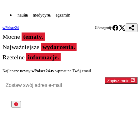
nauka
medycyna
egzamin
wPolsce24
Udostępnij:
Mocne
tematy.
Najważniejsze
wydarzenia.
Rzetelne
informacje.
Najlepsze newsy
wPolsce24.tv
wprost na Twój email
Zapisz mnie