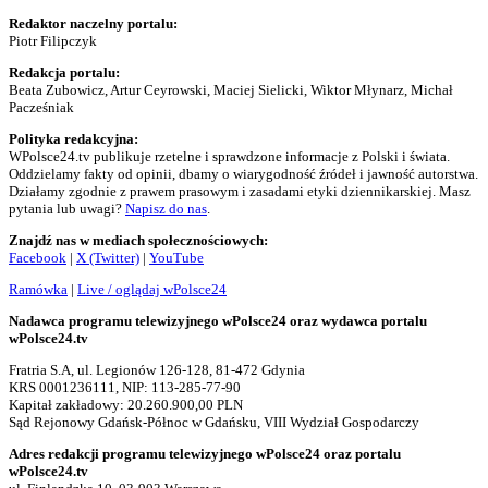
Redaktor naczelny portalu:
Piotr Filipczyk
Redakcja portalu:
Beata Zubowicz, Artur Ceyrowski, Maciej Sielicki, Wiktor Młynarz, Michał
Pacześniak
Polityka redakcyjna:
WPolsce24.tv publikuje rzetelne i sprawdzone informacje z Polski i świata.
Oddzielamy fakty od opinii, dbamy o wiarygodność źródeł i jawność autorstwa.
Działamy zgodnie z prawem prasowym i zasadami etyki dziennikarskiej. Masz
pytania lub uwagi?
Napisz do nas
.
Znajdź nas w mediach społecznościowych:
Facebook
|
X (Twitter)
|
YouTube
Ramówka
|
Live / oglądaj wPolsce24
Nadawca programu telewizyjnego wPolsce24 oraz wydawca portalu
wPolsce24.tv
Fratria S.A, ul. Legionów 126-128, 81-472 Gdynia
KRS 0001236111, NIP: 113-285-77-90
Kapitał zakładowy: 20.260.900,00 PLN
Sąd Rejonowy Gdańsk-Północ w Gdańsku, VIII Wydział Gospodarczy
Adres redakcji programu telewizyjnego wPolsce24 oraz portalu
wPolsce24.tv