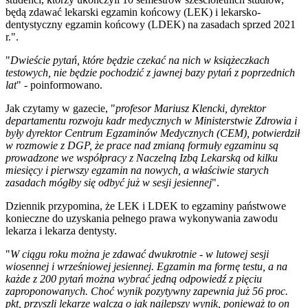
będą zdawać lekarski egzamin końcowy (LEK) i lekarsko-
dentystyczny egzamin końcowy (LDEK) na zasadach sprzed 2021
r.".
"
Dwieście pytań, które będzie czekać na nich w książeczkach
testowych, nie będzie pochodzić z jawnej bazy pytań z poprzednich
lat
" - poinformowano.
Jak czytamy w gazecie, "
profesor Mariusz Klencki, dyrektor
departamentu rozwoju kadr medycznych w Ministerstwie Zdrowia i
były dyrektor Centrum Egzaminów Medycznych (CEM), potwierdził
w rozmowie z DGP, że prace nad zmianą formuły egzaminu są
prowadzone we współpracy z Naczelną Izbą Lekarską od kilku
miesięcy i pierwszy egzamin na nowych, a właściwie starych
zasadach mógłby się odbyć już w sesji jesiennej
".
Dziennik przypomina, że LEK i LDEK to egzaminy państwowe
konieczne do uzyskania pełnego prawa wykonywania zawodu
lekarza i lekarza dentysty.
"
W ciągu roku można je zdawać dwukrotnie - w lutowej sesji
wiosennej i wrześniowej jesiennej. Egzamin ma formę testu, a na
każde z 200 pytań można wybrać jedną odpowiedź z pięciu
zaproponowanych. Choć wynik pozytywny zapewnia już 56 proc.
pkt, przyszli lekarze walczą o jak najlepszy wynik, ponieważ to on