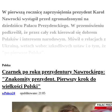
W pierwszą rocznicę zaprzysiężenia prezydent Karol
Nawrocki wystąpił przed zgromadzonymi na
dziedzińcu Pałacu Prezydenckiego. W przemówieniu
podkreślił, że przez cały rok kierował się dobrem
Polaków i interesem narodowym. Mówił o relacjach z
Ukrainą, wetach wobec szkodliwych ustaw i o tym, że
zobacz więcej
"po pierwsze Polska".
Polska
Czarnek po roku prezydentury Nawrockiego:
"Znakomity prezydent. Pierwszy krok do
wielkości Polski"
wPolsce24
opublikowano:
21:05