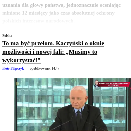
uznania dla głowy państwa, jednoznacznie oceniając
minione 12 miesięcy jako czas absolutnej ochrony
zobacz więcej
polskich interesów narodowych.
Polska
To ma być przełom. Kaczyński o oknie
możliwości i nowej fali: „Musimy to
wykorzystać!”
Piotr Filipczyk
opublikowano:
14:47