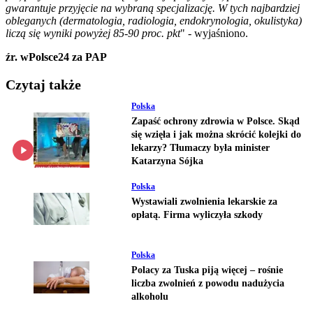
gwarantuje przyjęcie na wybraną specjalizację. W tych najbardziej
obleganych (dermatologia, radiologia, endokrynologia, okulistyka)
liczą się wyniki powyżej 85-90 proc. pkt
" - wyjaśniono.
źr. wPolsce24 za PAP
Czytaj także
Polska
Zapaść ochrony zdrowia w Polsce. Skąd
się wzięła i jak można skrócić kolejki do
lekarzy? Tłumaczy była minister
Katarzyna Sójka
Polska
Wystawiali zwolnienia lekarskie za
opłatą. Firma wyliczyła szkody
Polska
Polacy za Tuska piją więcej – rośnie
liczba zwolnień z powodu nadużycia
alkoholu