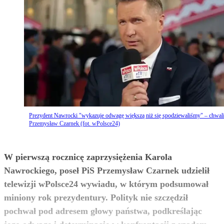
Prezydent Nawrocki "wykazuje odwagę większą niż się spodziewaliśmy" – chwal
Przemysław Czarnek (fot. wPolsce24)
W pierwszą rocznicę zaprzysiężenia Karola
Nawrockiego, poseł PiS Przemysław Czarnek udzielił
telewizji wPolsce24 wywiadu, w którym podsumował
miniony rok prezydentury. Polityk nie szczędził
pochwał pod adresem głowy państwa, podkreślając