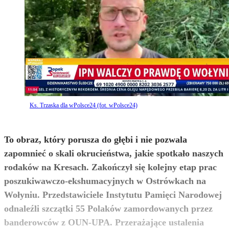
Ks. Trzaska dla wPolsce24 (fot. wPolsce24)
To obraz, który porusza do głębi i nie pozwala
zapomnieć o skali okrucieństwa, jakie spotkało naszych
rodaków na Kresach. Zakończył się kolejny etap prac
poszukiwawczo-ekshumacyjnych w Ostrówkach na
Wołyniu. Przedstawiciele Instytutu Pamięci Narodowej
odnaleźli szczątki 55 Polaków zamordowanych przez
banderowców z OUN-UPA. Przerażające ustalenia