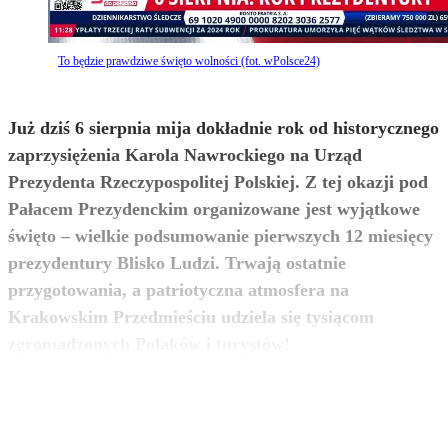
To będzie prawdziwe święto wolności (fot. wPolsce24)
Już dziś 6 sierpnia mija dokładnie rok od historycznego
zaprzysiężenia Karola Nawrockiego na Urząd
Prezydenta Rzeczypospolitej Polskiej. Z tej okazji pod
Pałacem Prezydenckim organizowane jest wyjątkowe
święto – wielkie podsumowanie pierwszych 12 miesięcy
prezydentury Blisko Ludzi. Trwają ostatnie
przygotowania, a patriotyczna atmosfera na
Krakowskim Przedmieściu udziela się tysiącom
zobacz więcej
zgromadzonych Polaków i turystów!