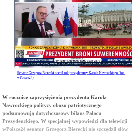
Senator Grzegorz Bierecki ocenił rok prezydentury Karola Nawrockiego (fot.
wPolsce24)
W rocznicę zaprzysiężenia prezydenta Karola
Nawrockiego politycy obozu patriotycznego
podsumowują dotychczasowy bilans Pałacu
Prezydenckiego. W specjalnej wypowiedzi dla telewizji
wPolsce24 senator Grzegorz Bierecki nie szczędził słów