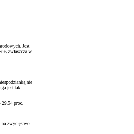
arodowych. Jest
wie, zwłaszcza w
niespodzianką nie
ga jest tak
 29,54 proc.
y na zwycięstwo