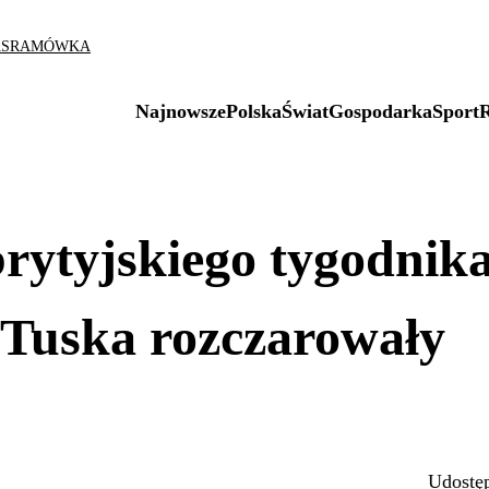
AS
RAMÓWKA
Najnowsze
Polska
Świat
Gospodarka
Sport
rytyjskiego tygodnik
Tuska rozczarowały
Udostęp