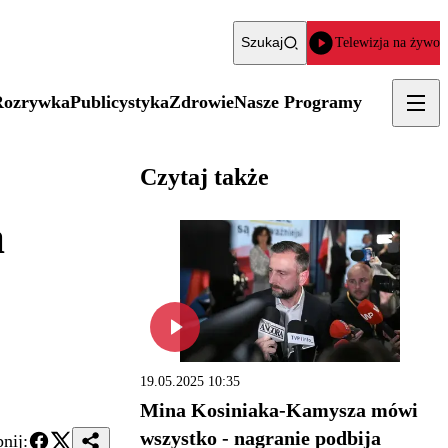
Szukaj
Telewizja na żywo
Rozrywka
Publicystyka
Zdrowie
Nasze Programy
Czytaj także
a
19.05.2025 10:35
Mina Kosiniaka-Kamysza mówi
wszystko - nagranie podbija
nij: