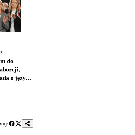
?
em do
aborcji,
iada o języku
nij: