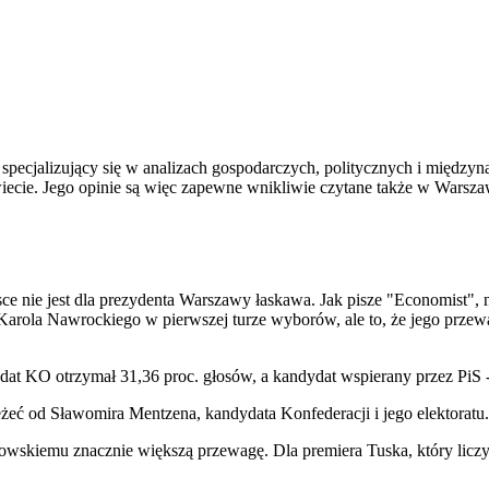
pecjalizujący się w analizach gospodarczych, politycznych i międzyn
cie. Jego opinie są więc zapewne wnikliwie czytane także w Warsza
e nie jest dla prezydenta Warszawy łaskawa. Jak pisze "Economist", 
Karola Nawrockiego w pierwszej turze wyborów, ale to, że jego przewa
KO otrzymał 31,36 proc. głosów, a kandydat wspierany przez PiS -
eżeć od Sławomira Mentzena, kandydata Konfederacji i jego elektoratu.
wskiemu znacznie większą przewagę. Dla premiera Tuska, który licz