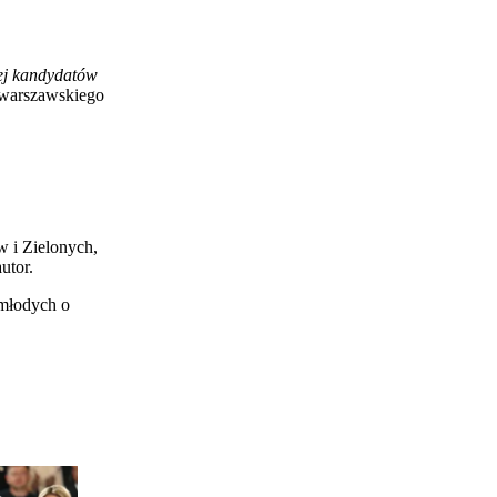
jej kandydatów
a warszawskiego
 i Zielonych,
utor.
 młodych o