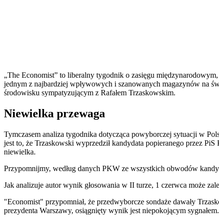
„The Economist” to liberalny tygodnik o zasięgu międzynarodowym, s
jednym z najbardziej wpływowych i szanowanych magazynów na świe
środowisku sympatyzującym z Rafałem Trzaskowskim.
Niewielka przewaga
Tymczasem analiza tygodnika dotycząca powyborczej sytuacji w Polsc
jest to, że Trzaskowski wyprzedził kandydata popieranego przez PiS 
niewielka.
Przypomnijmy, według danych PKW ze wszystkich obwodów kandydat 
Jak analizuje autor wynik głosowania w II turze, 1 czerwca może zal
"Economist" przypomniał, że przedwyborcze sondaże dawały Trzasko
prezydenta Warszawy, osiągnięty wynik jest niepokojącym sygnałem.