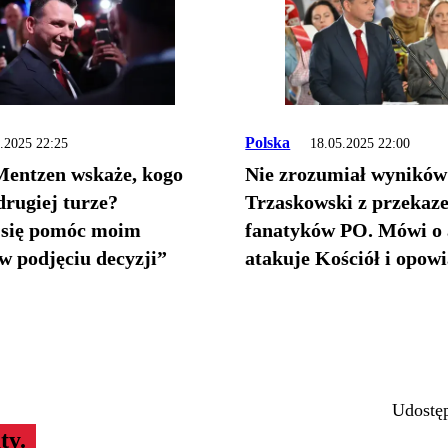
Polska
.2025 22:25
18.05.2025 22:00
entzen wskaże, kogo
Nie zrozumiał wyników
drugiej turze?
Trzaskowski z przekaz
 się pomóc moim
fanatyków PO. Mówi o 
 podjęciu decyzji”
atakuje Kościół i opow
śląskim
Udostęp
ty.