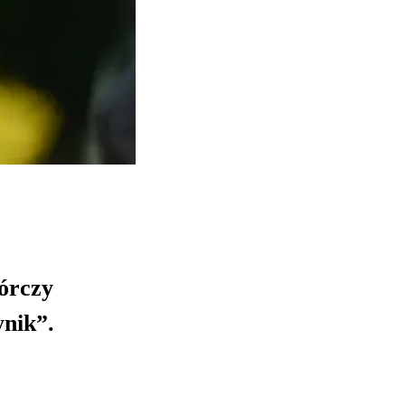
órczy
ynik”.