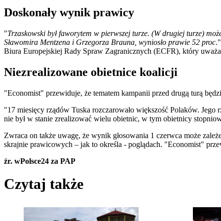
Doskonały wynik prawicy
"
Trzaskowski był faworytem w pierwszej turze. (W drugiej turze) może
Sławomira Mentzena i Grzegorza Brauna, wyniosło prawie 52 proc
.
Biura Europejskiej Rady Spraw Zagranicznych (ECFR), który uważa,
Niezrealizowane obietnice koalicji
"Economist" przewiduje, że tematem kampanii przed drugą turą będzi
"17 miesięcy rządów Tuska rozczarowało większość Polaków. Jego r
nie był w stanie zrealizować wielu obietnic, w tym obietnicy stopnio
Zwraca on także uwagę, że wynik głosowania 1 czerwca może zależeć 
skrajnie prawicowych – jak to określa - poglądach. "Economist" prze
źr. wPolsce24 za PAP
Czytaj także