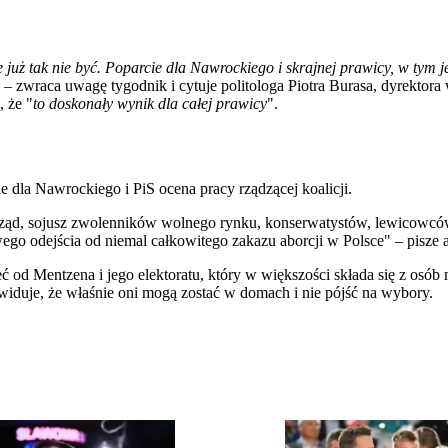
 już tak nie być. Poparcie dla Nawrockiego i skrajnej prawicy, w tym 
" – zwraca uwagę tygodnik i cytuje politologa Piotra Burasa, dyrektor
 że "
to doskonały wynik dla całej prawicy
".
e dla Nawrockiego i PiS ocena pracy rządzącej koalicji.
ząd, sojusz zwolenników wolnego rynku, konserwatystów, lewicowców
wego odejścia od niemal całkowitego zakazu aborcji w Polsce" – pisze a
od Mentzena i jego elektoratu, który w większości składa się z osób
widuje, że właśnie oni mogą zostać w domach i nie pójść na wybory.