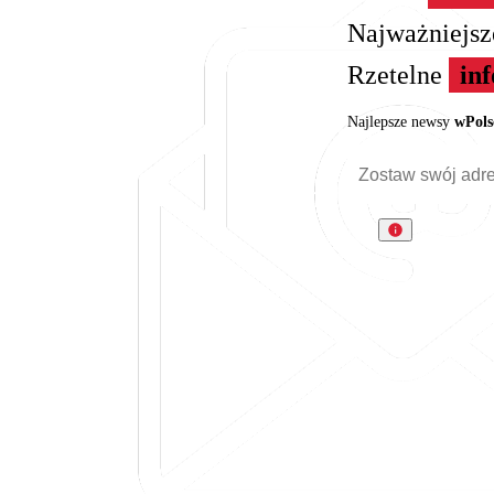
Najważniejs
Rzetelne
in
Najlepsze newsy
wPols