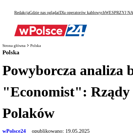
Redakcja
Gdzie nas oglądać
Dla operatorów kablowych
WESPRZYJ N
Strona główna
Polska
Polska
Powyborcza analiza b
"Economist": Rządy 
Polaków
wPolsce24
opublikowano:
19.05.2025