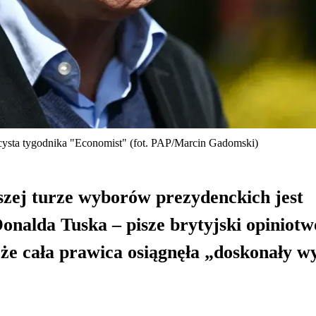
cysta tygodnika "Economist" (fot. PAP/Marcin Gadomski)
zej turze wyborów prezydenckich jest
nalda Tuska – pisze brytyjski opiniotw
że cała prawica osiągnęła „doskonały w