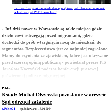
Jarosław Kaczyński zapowiada zbiórkę podpisów pod referendum w sprawie
uchodźców (fot. PAP/Tomasz Gzell)
- Już dziś nawet w Warszawie są takie miejsca gdzie
dzielnicowi ostrzegają przed migrantami, gdzie
dochodzi do prób wtargnięcia nocą do mieszkań, do
segmentów. Bezpieczeństwo jest co najmniej zagrożone.
Mamy do czynienia ze zjawiskiem, które jest ukrywane
przed szerszą opinią publiczną - powiedział prezes PiS
Jarosław Kaczyński podczas konferencji prasowej
zobacz więcej
poświęconej polityce migracyjnej.
Polska
Ksiądz Michał Olszewski pozostanie w areszcie.
Sąd odrzucił zażalenie
wPolsce24
opublikowano:
18.10.2024