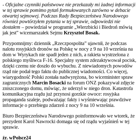
-
Oficjalne czynniki państwowe nie przekazały mi żadnej informacji
w tej sprawie pomimo pytań formułowanych zarówno w debacie
otwartej sejmowej. Podczas Rady Bezpieczeństwa Narodowego
również powtórzyłem pytania w tej sprawie, odpowiedzi nie
dostałem
– powiedział w programie „Wierzbicki i Biedroń mówią
jak jest” wicemarszałek Sejmu
Krzysztof Bosak.
Przypomnijmy: dziennik „Rzeczpospolita” ujawnił, że podczas
nalotu rosyjskich dronów na Polskę w nocy z 9 na 10 września na
dom w Wyrykach nie spadł jeden z nich, a rakieta wystrzelona z
polskiego myśliwca F-16. Specjalny system zdezaktywował pocisk,
dzięki czemu nie doszło do wybuchu. Z niewiadomych powodów
rząd nie podał tego faktu do publicznej wiadomości. Co więcej,
wiarygodność Polski została nadwyrężona, bo wiceminister spraw
zagranicznych
Marcin Bosacki
na forum ONZ pokazywał zdjęcie
zniszczonego domu, mówiąc, że uderzył w niego dron. Katastrofa
komunikacyjna rządu już przynosi gorzkie owoce: rosyjska
propaganda szaleje, podważając fakty i wyśmiewając prawdziwe
informacje o przebiegu zdarzeń z nocy 9 na 10 września.
Biuro Bezpieczeństwa Narodowego poinformowało we wtorek, że
prezydent Karol Nawrocki domaga się od rządu wyjaśnień w tej
sprawie.
źr. wPolsce24