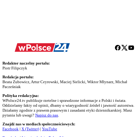
Redaktor naczelny portalu:
Piotr Filipczyk
Redakcja portalu:
Beata Zubowicz, Artur Ceyrowski, Maciej Sielicki, Wiktor Młynarz, Michał
Pacześniak
Polityka redakcyjna:
WPolsce24.tv publikuje rzetelne i sprawdzone informacje z Polski i świata.
Oddzielamy fakty od opinii, dbamy o wiarygodność źródeł i jawność autorstwa.
Działamy zgodnie z prawem prasowym i zasadami etyki dziennikarskiej. Masz
pytania lub uwagi?
Napisz do nas
.
Znajdź nas w mediach społecznościowych:
Facebook
|
X (Twitter)
|
YouTube