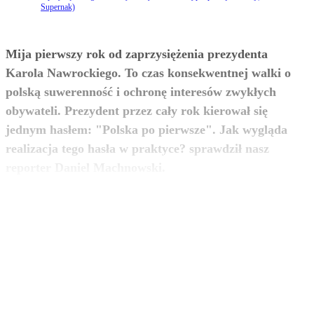
Supernak)
Mija pierwszy rok od zaprzysiężenia prezydenta
Karola Nawrockiego. To czas konsekwentnej walki o
polską suwerenność i ochronę interesów zwykłych
obywateli. Prezydent przez cały rok kierował się
jednym hasłem: "Polska po pierwsze". Jak wygląda
realizacja tego hasła w praktyce? sprawdził nasz
zobacz więcej
reporter Daniel Machnowski.