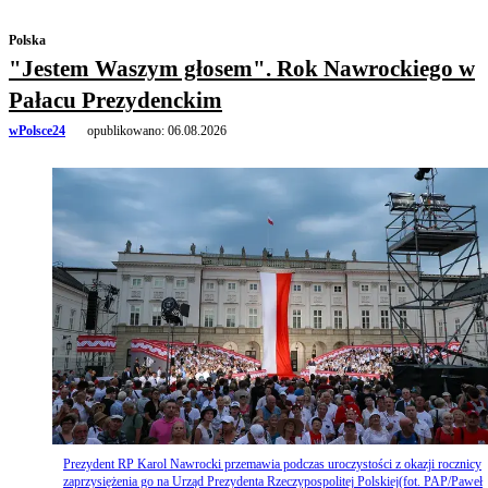
Polska
"Jestem Waszym głosem". Rok Nawrockiego w
Pałacu Prezydenckim
wPolsce24
opublikowano:
06.08.2026
Prezydent RP Karol Nawrocki przemawia podczas uroczystości z okazji rocznicy
zaprzysiężenia go na Urząd Prezydenta Rzeczypospolitej Polskiej(fot. PAP/Paweł