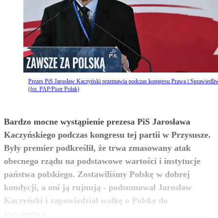
Prezes PiS Jarosław Kaczyński przemawia podczas kongresu Prawa i Sprawiedli
(fot. PAP/Piotr Polak)
Bardzo mocne wystąpienie prezesa PiS Jarosława
Kaczyńskiego podczas kongresu tej partii w Przysusze.
Były premier podkreślił, że trwa zmasowany atak
obecnego rządu na podstawowe wartości i instytucje
państwa polskiego. Zostawiliśmy Polskę w dobrej
kondycji, a oni ją rujnują - podsumował Jarosław
Kaczyński i zapowiedział walkę o Polskę do
zobacz więcej
zwycięstwa.