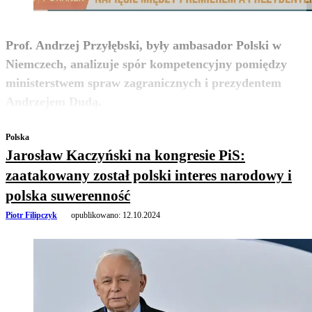
Prof. Andrzej Przyłębski, były ambasador Polski w
Niemczech, analizuje spór kompetencyjny pomiędzy
ministerstwem spraw zagranicznych i prezydentem
zobacz więcej
Andrzejem Dudą.
Polska
Jarosław Kaczyński na kongresie PiS:
zaatakowany został polski interes narodowy i
polska suwerenność
Piotr Filipczyk
opublikowano:
12.10.2024