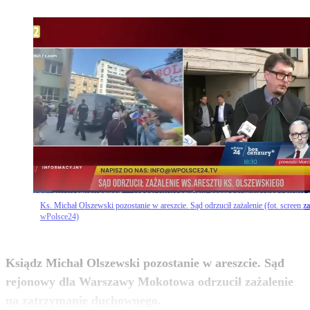
Ks. Michał Olszewski pozostanie w areszcie. Sąd odrzucił zażalenie (fot. screen za
wPolsce24)
Ksiądz Michał Olszewski pozostanie w areszcie. Sąd
rejonowy dla Warszawy Mokotowa odrzucił zażalenie
zobacz więcej
na zatrzymanie duchownego.