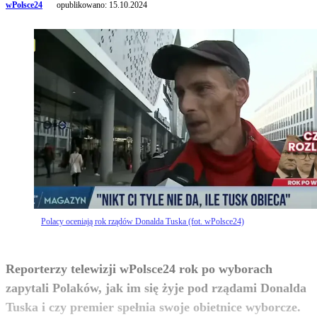
wPolsce24
opublikowano:
15.10.2024
Polacy oceniają rok rządów Donalda Tuska (fot. wPolsce24)
Reporterzy telewizji wPolsce24 rok po wyborach
zapytali Polaków, jak im się żyje pod rządami Donalda
Tuska i czy premier spełnia swoje obietnice wyborcze.