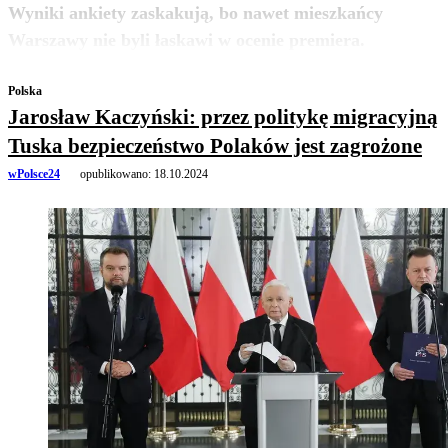
Wyniki ankiety zaskakują, bo nawet mieszkańcy
zobacz więcej
Warszawy nie byli łaskawi w ocenie premiera.
Polska
Jarosław Kaczyński: przez politykę migracyjną
Tuska bezpieczeństwo Polaków jest zagrożone
wPolsce24
opublikowano:
18.10.2024