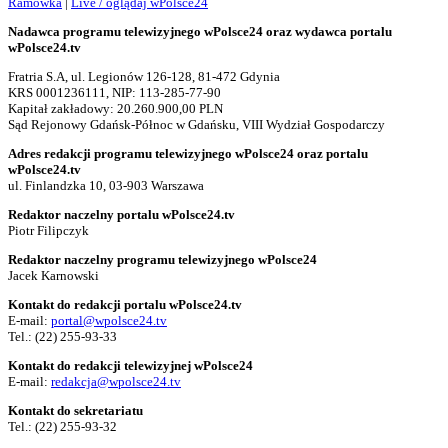
Ramówka
|
Live / oglądaj wPolsce24
Nadawca programu telewizyjnego wPolsce24 oraz wydawca portalu
wPolsce24.tv
Fratria S.A, ul. Legionów 126-128, 81-472 Gdynia
KRS 0001236111, NIP: 113-285-77-90
Kapitał zakładowy: 20.260.900,00 PLN
Sąd Rejonowy Gdańsk-Północ w Gdańsku, VIII Wydział Gospodarczy
Adres redakcji programu telewizyjnego wPolsce24 oraz portalu
wPolsce24.tv
ul. Finlandzka 10, 03-903 Warszawa
Redaktor naczelny portalu wPolsce24.tv
Piotr Filipczyk
Redaktor naczelny programu telewizyjnego wPolsce24
Jacek Karnowski
Kontakt do redakcji portalu wPolsce24.tv
E-mail:
portal@wpolsce24.tv
Tel.:
(22) 255-93-33
Kontakt do redakcji telewizyjnej wPolsce24
E-mail:
redakcja@wpolsce24.tv
Kontakt do sekretariatu
Tel.:
(22) 255-93-32