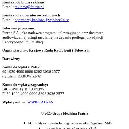
Kontakt do biura reklamy
E-mail:
reklama@fratria.pl
Kontakt dla operatorów kablowych
E-mail:
operatorzy.kablowi@wpolsce24.tv
Informacja prawna
Fratria S.A. jako nadawca programu telewizyjnego oraz dostawca
audiowizualnej usługi medialnej na żądanie podlega jurysdykcji
Rzeczypospolitej Polskiej.
Organ właściwy:
Krajowa Rada Radiofonii i Telewizji
.
Darowizny
Konto do wpłat z Polski:
69 1020 4900 0000 8202 3036 2577
(tytułem: DAROWIZNA)
Konto do wpłat z zagranicy:
BIC (SWIFT): BPKOPLPW
PL69 1020 4900 0000 8202 3036 2577
Wpłaty online:
WSPIERAJ NAS
© 2026
Grupa Medialna Fratria
RSS
Polityka prywatności
Regulamin serwisu
Regulamin SMS
Informacje o nadawcy/dostawcy VOD