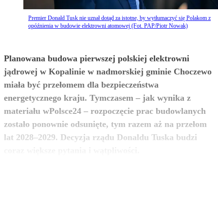
Premier Donald Tusk nie uznał dotąd za istotne, by wytłumaczyć się Polakom z
opóźnienia w budowie elektrowni atomowej (Fot. PAP/Piotr Nowak)
Planowana budowa pierwszej polskiej elektrowni
jądrowej w Kopalinie w nadmorskiej gminie Choczewo
miała być przełomem dla bezpieczeństwa
energetycznego kraju. Tymczasem – jak wynika z
materiału wPolsce24 – rozpoczęcie prac budowlanych
zostało ponownie odsunięte, tym razem aż na przełom
lat 2028–2029. Decyzja rządu Donaldu Tuska budzi
zobacz więcej
coraz większe pytania i wątpliwości.