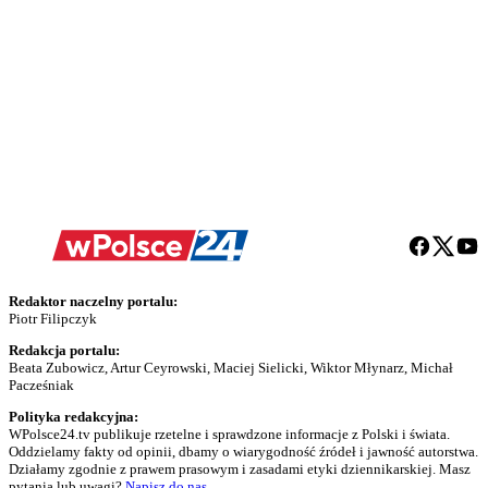
Redaktor naczelny portalu:
Piotr Filipczyk
Redakcja portalu:
Beata Zubowicz, Artur Ceyrowski, Maciej Sielicki, Wiktor Młynarz, Michał
Pacześniak
Polityka redakcyjna:
WPolsce24.tv publikuje rzetelne i sprawdzone informacje z Polski i świata.
Oddzielamy fakty od opinii, dbamy o wiarygodność źródeł i jawność autorstwa.
Działamy zgodnie z prawem prasowym i zasadami etyki dziennikarskiej. Masz
pytania lub uwagi?
Napisz do nas
.