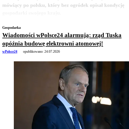
mówiący po polsku, który bez ogródek opisał kondycję
zobacz więcej
gospodarki swojego kraju.
Gospodarka
Wiadomości wPolsce24 alarmują: rząd Tuska
opóźnia budowę elektrowni atomowej!
wPolsce24
opublikowano:
24.07.2026