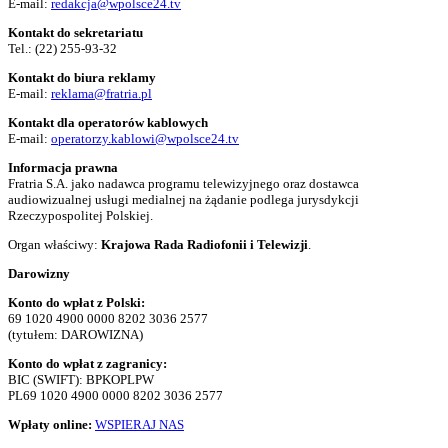
E-mail:
redakcja@wpolsce24.tv
Kontakt do sekretariatu
Tel.:
(22) 255-93-32
Kontakt do biura reklamy
E-mail:
reklama@fratria.pl
Kontakt dla operatorów kablowych
E-mail:
operatorzy.kablowi@wpolsce24.tv
Informacja prawna
Fratria S.A. jako nadawca programu telewizyjnego oraz dostawca
audiowizualnej usługi medialnej na żądanie podlega jurysdykcji
Rzeczypospolitej Polskiej.
Organ właściwy:
Krajowa Rada Radiofonii i Telewizji
.
Darowizny
Konto do wpłat z Polski:
69 1020 4900 0000 8202 3036 2577
(tytułem: DAROWIZNA)
Konto do wpłat z zagranicy:
BIC (SWIFT): BPKOPLPW
PL69 1020 4900 0000 8202 3036 2577
Wpłaty online:
WSPIERAJ NAS