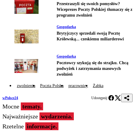
Przestraszyli się swoich pomysłów?
Wiceprezes Poczty Polskiej tłumaczy się z
programu zwolnień
Gospodarka
Brytyjczycy sprzedali swoją Pocztę
Królewską... czeskiemu miliarderowi
Gospodarka
Pocztowcy szykują się do strajku. Chcą
podwyżek i zatrzymania masowych
zwolnień
zwolnienia
Poczta Polska
pracownicy
Żabka
wPolsce24
Udostępnij:
Mocne
tematy.
Najważniejsze
wydarzenia.
Rzetelne
informacje.