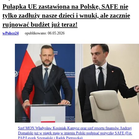
Pułapka UE zastawiona na Polskę. SAFE nie
tylko zadłuży nasze dzieci i wnuki, ale zacznie
rujnować budżet już teraz!
wPolsce24
opublikowano:
06.05.2026
Szef MON Władysław Kosiniak-Kamysz oraz szef resortu finansów Andrzej
Domański już w piątek mają w imieniu Polski podpisać pożyczkę SAFE (Fot.
PAP/Leszek Szymański i Radek Pietruszka)