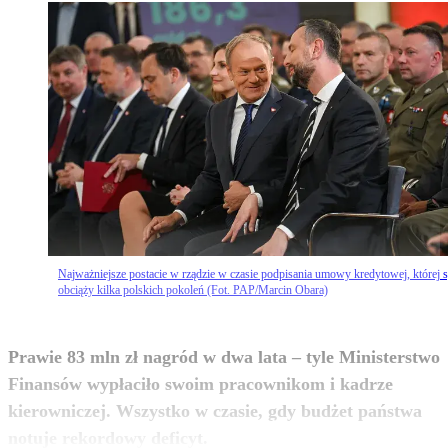
Najważniejsze postacie w rządzie w czasie podpisania umowy kredytowej, której s
obciąży kilka polskich pokoleń (Fot. PAP/Marcin Obara)
Prawie 83 mln zł nagród w dwa lata – tyle Ministerstwo
Finansów wypłaciło swoim pracownikom i kadrze
kierowniczej. Wszystko w czasie, gdy budżet państwa
zobacz więcej
notuje rekordowy deficyt.