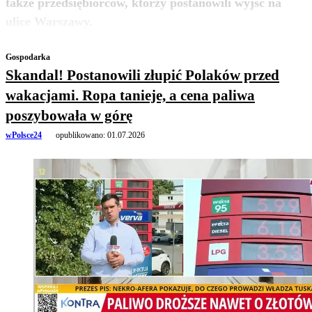
także przedsiębiorców, którzy postanowili wyjść na
zobacz więcej
ulice Warszawy.
Gospodarka
Skandal! Postanowili złupić Polaków przed
wakacjami. Ropa tanieje, a cena paliwa
poszybowała w górę
wPolsce24
opublikowano:
01.07.2026