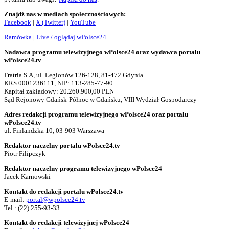
Znajdź nas w mediach społecznościowych:
Facebook
|
X (Twitter)
|
YouTube
Ramówka
|
Live / oglądaj wPolsce24
Nadawca programu telewizyjnego wPolsce24 oraz wydawca portalu
wPolsce24.tv
Fratria S.A, ul. Legionów 126-128, 81-472 Gdynia
KRS 0001236111, NIP: 113-285-77-90
Kapitał zakładowy: 20.260.900,00 PLN
Sąd Rejonowy Gdańsk-Północ w Gdańsku, VIII Wydział Gospodarczy
Adres redakcji programu telewizyjnego wPolsce24 oraz portalu
wPolsce24.tv
ul. Finlandzka 10, 03-903 Warszawa
Redaktor naczelny portalu wPolsce24.tv
Piotr Filipczyk
Redaktor naczelny programu telewizyjnego wPolsce24
Jacek Karnowski
Kontakt do redakcji portalu wPolsce24.tv
E-mail:
portal@wpolsce24.tv
Tel.:
(22) 255-93-33
Kontakt do redakcji telewizyjnej wPolsce24