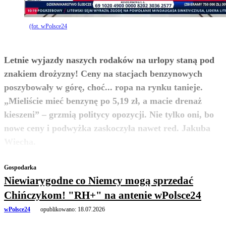
(fot. wPolsce24
Letnie wyjazdy naszych rodaków na urlopy staną pod
znakiem drożyzny! Ceny na stacjach benzynowych
poszybowały w górę, choć... ropa na rynku tanieje.
„Mieliście mieć benzynę po 5,19 zł, a macie drenaż
kieszeni” – grzmią politycy opozycji. Nie tylko oni, bo
nowe ceny i podwyżka zaskoczyła nawet red. Jakuba
zobacz więcej
Wiecha.
Gospodarka
Niewiarygodne co Niemcy mogą sprzedać
Chińczykom! "RH+" na antenie wPolsce24
wPolsce24
opublikowano:
18.07.2026