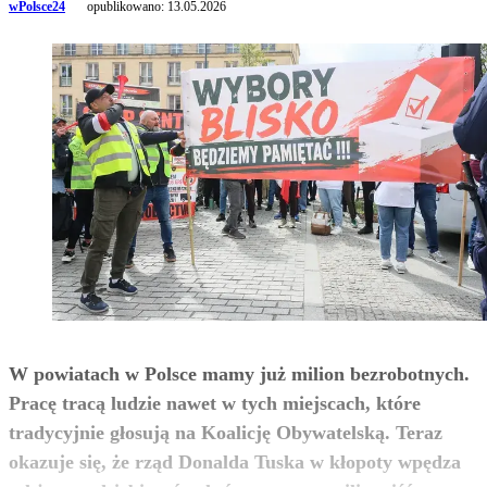
wPolsce24
opublikowano:
13.05.2026
W powiatach w Polsce mamy już milion bezrobotnych.
Pracę tracą ludzie nawet w tych miejscach, które
tradycyjnie głosują na Koalicję Obywatelską. Teraz
okazuje się, że rząd Donalda Tuska w kłopoty wpędza