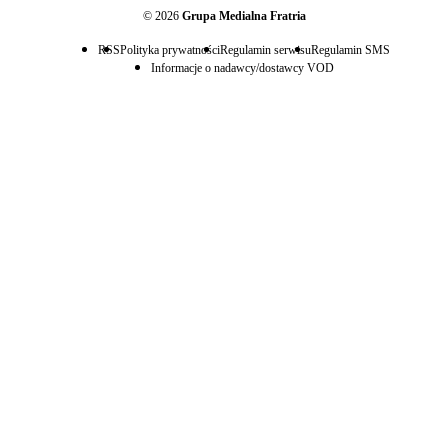
© 2026
Grupa Medialna Fratria
RSS
Polityka prywatności
Regulamin serwisu
Regulamin SMS
Informacje o nadawcy/dostawcy VOD