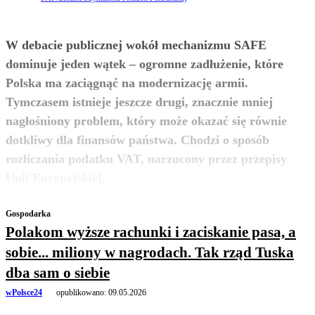
W debacie publicznej wokół mechanizmu SAFE
dominuje jeden wątek – ogromne zadłużenie, które
Polska ma zaciągnąć na modernizację armii.
Tymczasem istnieje jeszcze drugi, znacznie mniej
nagłośniony problem, który może okazać się równie
dotkliwy dla finansów państwa. Chodzi o sposób
rozliczania podatku VAT, narzucony przez przepisy
zobacz więcej
Unii Europejskiej.
Gospodarka
Polakom wyższe rachunki i zaciskanie pasa, a
sobie... miliony w nagrodach. Tak rząd Tuska
dba sam o siebie
wPolsce24
opublikowano:
09.05.2026