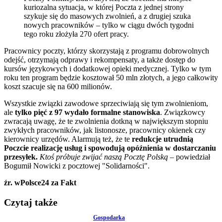
kuriozalna sytuacja, w której Poczta z jednej strony
szykuje się do masowych zwolnień, a z drugiej szuka
nowych pracowników – tylko w ciągu dwóch tygodni
tego roku złożyła 270 ofert pracy.
Pracownicy poczty, którzy skorzystają z programu dobrowolnych
odejść, otrzymają odprawy i rekompensaty, a także dostęp do
kursów językowych i dodatkowej opieki medycznej. Tylko w tym
roku ten program będzie kosztował 50 mln złotych, a jego całkowity
koszt szacuje się na 600 milionów.
Wszystkie związki zawodowe sprzeciwiają się tym zwolnieniom,
ale
tylko pięć z 97 wydało formalne stanowiska
. Związkowcy
zwracają uwagę, że te zwolnienia dotkną w największym stopniu
zwykłych pracowników, jak listonosze, pracownicy okienek czy
kierownicy urzędów. Alarmują też, że te
redukcje utrudnią
Poczcie realizację usług i spowodują opóźnienia w dostarczaniu
przesyłek.
Ktoś próbuje zwijać naszą Pocztę Polską
– powiedział
Bogumił Nowicki z pocztowej "Solidarności".
źr. wPolsce24 za Fakt
Czytaj także
Gospodarka