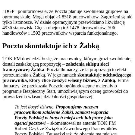
"DGP" poinformowała, że Poczta planuje zwolnienia grupowe na
ogromną skalę. Mogą objąć aż 8518 pracowników. Zagrożeni są nie
tylko listonosze. W dziale operacyjnym przewidziano likwidację
4936 stanowisk. Cięcia obejmą też 1478 kierowników, 506
handlowców i 1593 pracowników wsparcia funkcjonalnego.
Poczta skontaktuje ich z Żabką
TOK FM dowiedziało się, że pracownicy, którym grozi zwolnienie,
dostali zaskakującą propozycję –
założenia sklepu sieci
franczyzowej Żabka
. Poczta tłumaczy, że ta propozycja to efekt
porozumienia z Żabką. W jego ramach
skontaktuje odchodzącego
pracownika, który chce założyć własny biznes, z Żabką
. Firma
tłumaczy, że przekazała Poczcie ogólnodostępne materiały o
programie Bezpieczny Start, umożliwiającym ocenę gotowości do
prowadzenia własnej działalności gospodarczej.
To jest dosyć dziwne.
Proponujemy naszym
pracownikom założenie Żabki, zamiast wsparcia
Poczty Polskiej w innych miejscach lub pracę jako
agenci pocztowi
–
skomentował na antenie TOK FM
Robert Czyż ze Związku Zawodowego Pracowników
Poczty Polskiej. Zauważył też, że obecnie ma miejsce