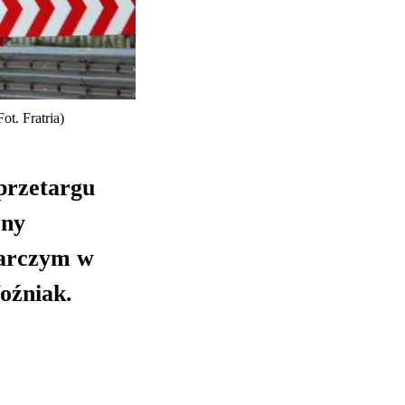
t. Fratria)
przetargu
ony
darczym w
oźniak.