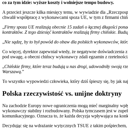
co za tym idzie: wyższe koszty i wolniejsze tempo budowy.
A przecież jeszcze kilka miesięcy temu, w wywiadzie dla „Rzeczpos
chwalił współpracę z wykonawcami spoza UE, w tym z firmami chiń
„
Firmy spoza UE realizują obecnie 15 zadań o łącznej długości ponad
kontraktów. Z tego dziesięć kontraktów realizują firmy chińskie. Bud
„
Nie sądzę, by to był powód do obaw dla polskich wykonawców, którzy 
Co więcej, dyrektor zapewniał wtedy, że negatywne doświadczenia z 
pod uwagę, a obecni chińscy wykonawcy zdali egzamin z rzetelności
„
Chińskie firmy, które teraz budują u nas drogi, udowodniły swoją rz
Warszawą.
”
To wszystko wypowiedzi człowieka, który dziś śpieszy się, by jak n
Polska rzeczywistość vs. unijne doktryny
Na zachodzie Europy nowe ograniczenia mogą mieć marginalny wpływ 
wykonawczy stabilny i rozbudowany. Polska tymczasem jest w zupeł
komunikacyjnego. Oznacza to, że każda decyzja wpływająca na konk
Decydując się na wdrażanie wytycznych TSUE z takim pośpiechem, 