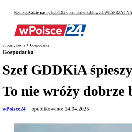
Redakcja
Gdzie nas oglądać
Dla operatorów kablowych
WESPRZYJ N
Strona główna
Gospodarka
Gospodarka
Szef GDDKiA śpieszy
To nie wróży dobrze 
wPolsce24
opublikowano:
24.04.2025