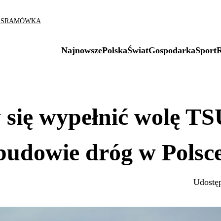
AS
RAMÓWKA
Najnowsze
Polska
Świat
Gospodarka
Sport
 się wypełnić wolę TS
budowie dróg w Polsc
Udostęp