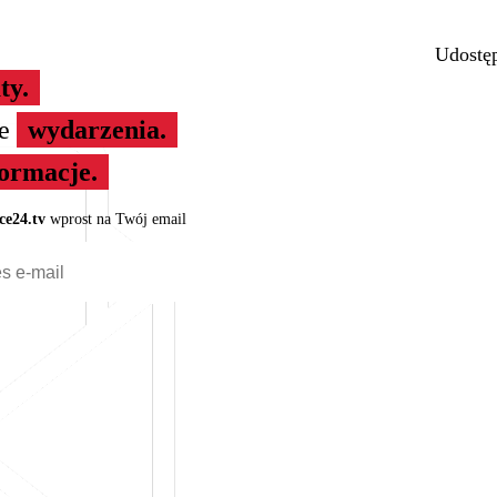
Udostęp
ty.
ze
wydarzenia.
formacje.
ce24.tv
wprost na Twój email