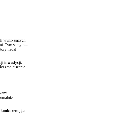
ch wynikających
ami. Tym samym –
tóry nadal
 inwestycji,
ci zmniejszenie
owami
ormalnie
 konkurencji, a