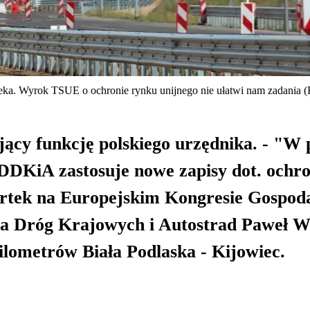
eka. Wyrok TSUE o ochronie rynku unijnego nie ułatwi nam zadania (Fo
ący funkcję polskiego urzędnika. - "W 
DKiA zastosuje nowe zapisy dot. ochr
wartek na Europejskim Kongresie Gospo
ra Dróg Krajowych i Autostrad Paweł W
ilometrów Biała Podlaska - Kijowiec.