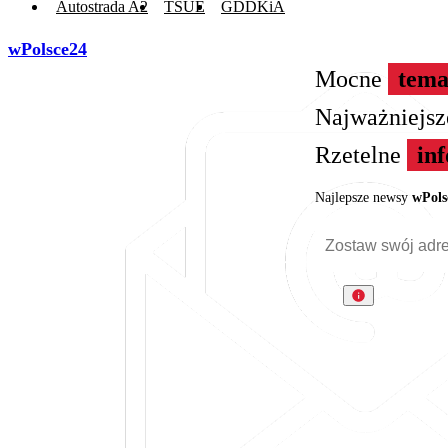
Autostrada A2
TSUE
GDDKiA
wPolsce24
Mocne
tema
Najważniejs
Rzetelne
in
Najlepsze newsy
wPols