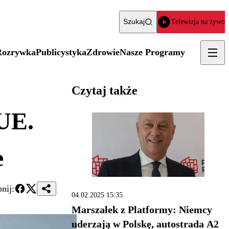
Szukaj
Telewizja na żywo
Rozrywka
Publicystyka
Zdrowie
Nasze Programy
Czytaj także
UE.
e
nij:
04.02.2025 15:35
Marszałek z Platformy: Niemcy
uderzają w Polskę, autostrada A2