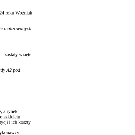
024 roku Woźniak
ie realizowanych
– zostały wzięte
rady A2 pod
, a rynek
 szkieletu
ji i ich koszty.
 wykonawcy