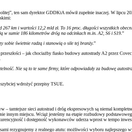
politej”, ten sam dyrektor GDDKiA mówił zupełnie inaczej. W lipcu 2
skimi:
 267 km i wartości 12,2 mld zł. To 16 proc. długości wszystkich obecn
ują w sumie 186 kilometrów dróg na odcinkach m.in. A2, S6 i S19.
”
sobie świetnie radzą i stanowią o sile tej branży.
”
przeszłości – jak chociażby fiasko budowy autostrady A2 przez Covec 
.
etelność. Nie są to te same firmy, które odpowiadały za budowę autost
ajszybciej wdrożyć przepisy TSUE.
– tamtejsze sieci autostrad i dróg ekspresowych są niemal kompletne
nie innym miejscu. Wciąż jesteśmy na etapie rozbudowy podstawowego
urencyjność i dostępność wykonawców uderza wprost w tempo inwestyc
sami rezygnujemy z realnego atutu: możliwości wyboru najlepszego