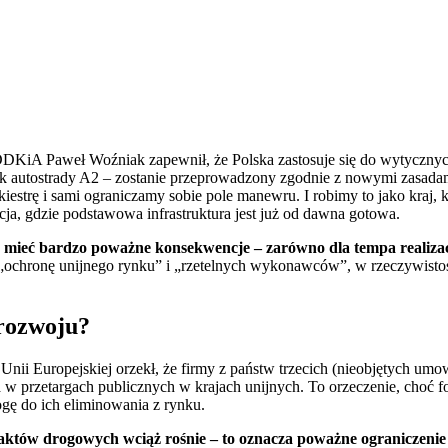
KiA Paweł Woźniak zapewnił, że Polska zastosuje się do wytyczny
nek autostrady A2 – zostanie przeprowadzony zgodnie z nowymi zasad
iestrę i sami ograniczamy sobie pole manewru. I robimy to jako kraj, k
ja, gdzie podstawowa infrastruktura jest już od dawna gotowa.
eć bardzo poważne konsekwencje – zarówno dla tempa realizacji
 „ochronę unijnego rynku” i „rzetelnych wykonawców”, w rzeczywistoś
 rozwoju?
nii Europejskiej orzekł, że firmy z państw trzecich (nieobjętych um
 przetargach publicznych w krajach unijnych. To orzeczenie, choć f
gę do ich eliminowania z rynku.
aktów drogowych wciąż rośnie – to oznacza poważne ograniczenie