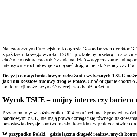
Na tegorocznym Europejskim Kongresie Gospodarczym dyrektor GDD
z październikowego wyroku TSUE i już kolejny przetarg – na odci
choć nie musimy tego robić z dnia na dzień – wyprzedzamy unijną ork
intensywnie rozbudowuje swoją sieć dróg, a nie jak Niemcy czy Franc
Decyzja o natychmiastowym wdrażaniu wytycznych TSUE może mi
jak i dla kosztów budowy dróg w Polsce.
Choć oficjalnie chodzi o
konkurencji może przynieść więcej szkody niż pożytku.
Wyrok TSUE – unijny interes czy bariera
Przypomnijmy: w październiku 2024 roku Trybunał Sprawiedliwości U
handlowymi z UE) nie mają prawa domagać się równego traktowania w
pozostawia decyzję państwom członkowskim, w praktyce otwiera dro
W przypadku Polski – gdzie łączna długość realizowanych kontr