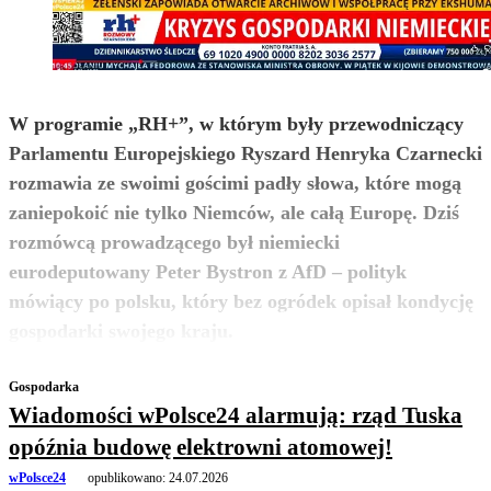
W programie „RH+”, w którym były przewodniczący
Parlamentu Europejskiego Ryszard Henryka Czarnecki
rozmawia ze swoimi gościmi padły słowa, które mogą
zaniepokoić nie tylko Niemców, ale całą Europę. Dziś
rozmówcą prowadzącego był niemiecki
eurodeputowany Peter Bystron z AfD – polityk
mówiący po polsku, który bez ogródek opisał kondycję
zobacz więcej
gospodarki swojego kraju.
Gospodarka
Wiadomości wPolsce24 alarmują: rząd Tuska
opóźnia budowę elektrowni atomowej!
wPolsce24
opublikowano:
24.07.2026