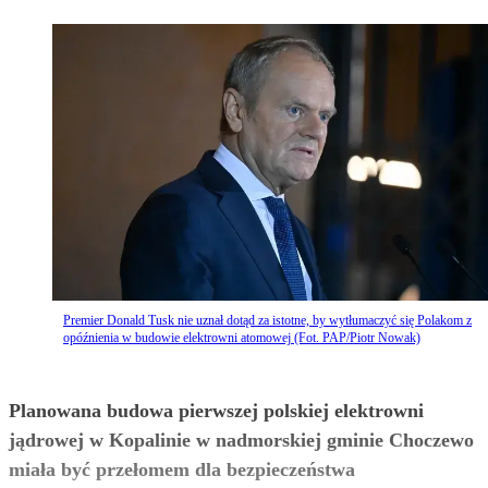
Premier Donald Tusk nie uznał dotąd za istotne, by wytłumaczyć się Polakom z
opóźnienia w budowie elektrowni atomowej (Fot. PAP/Piotr Nowak)
Planowana budowa pierwszej polskiej elektrowni
jądrowej w Kopalinie w nadmorskiej gminie Choczewo
miała być przełomem dla bezpieczeństwa