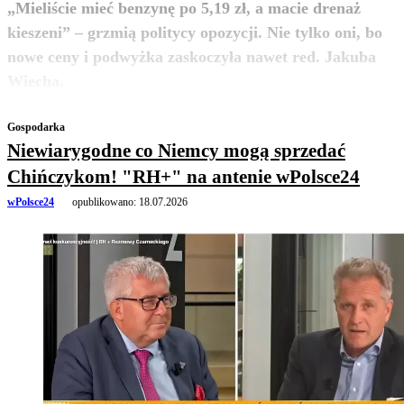
„Mieliście mieć benzynę po 5,19 zł, a macie drenaż
kieszeni” – grzmią politycy opozycji. Nie tylko oni, bo
nowe ceny i podwyżka zaskoczyła nawet red. Jakuba
zobacz więcej
Wiecha.
Gospodarka
Niewiarygodne co Niemcy mogą sprzedać
Chińczykom! "RH+" na antenie wPolsce24
wPolsce24
opublikowano:
18.07.2026