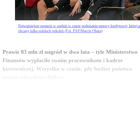
Najważniejsze postacie w rządzie w czasie podpisania umowy kredytowej, której s
obciąży kilka polskich pokoleń (Fot. PAP/Marcin Obara)
Prawie 83 mln zł nagród w dwa lata – tyle Ministerstwo
Finansów wypłaciło swoim pracownikom i kadrze
kierowniczej. Wszystko w czasie, gdy budżet państwa
zobacz więcej
notuje rekordowy deficyt.