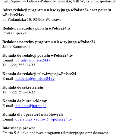
Sąd Rejonowy Gdańsk-Północ w Gdańsku, VIII Wydział Gospodarczy
Adres redakcji programu telewizyjnego wPolsce24 oraz portalu
wPolsce24.tv
ul. Finlandzka 10, 03-903 Warszawa
Redaktor naczelny portalu wPolsce24.tv
Piotr Filipczyk
Redaktor naczelny programu telewizyjnego wPolsce24
Jacek Karnowski
Kontakt do redakcji portalu wPolsce24.tv
E-mail:
portal@wpolsce24.tv
Tel.:
(22) 255-93-33
Kontakt do redakcji telewizyjnej wPolsce24
E-mail:
redakcja@wpolsce24.tv
Kontakt do sekretariatu
Tel.:
(22) 255-93-32
Kontakt do biura reklamy
E-mail:
reklama@fratria.pl
Kontakt dla operatorów kablowych
E-mail:
operatorzy.kablowi@wpolsce24.tv
Informacja prawna
Fratria S.A. jako nadawca programu telewizyjnego oraz dostawca