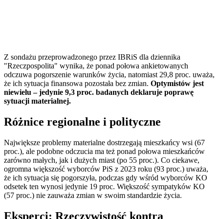
Z sondażu przeprowadzonego przez IBRiS dla dziennika
"Rzeczpospolita" wynika, że ponad połowa ankietowanych
odczuwa pogorszenie warunków życia, natomiast 29,8 proc. uważa,
że ich sytuacja finansowa pozostała bez zmian.
Optymistów jest
niewielu – jedynie 9,3 proc. badanych deklaruje poprawę
sytuacji materialnej.
Różnice regionalne i polityczne
Największe problemy materialne dostrzegają mieszkańcy wsi (67
proc.), ale podobne odczucia ma też ponad połowa mieszkańców
zarówno małych, jak i dużych miast (po 55 proc.). Co ciekawe,
ogromna większość wyborców PiS z 2023 roku (93 proc.) uważa,
że ich sytuacja się pogorszyła, podczas gdy wśród wyborców KO
odsetek ten wynosi jedynie 19 proc. Większość sympatyków KO
(57 proc.) nie zauważa zmian w swoim standardzie życia.
Eksperci: Rzeczywistość kontra