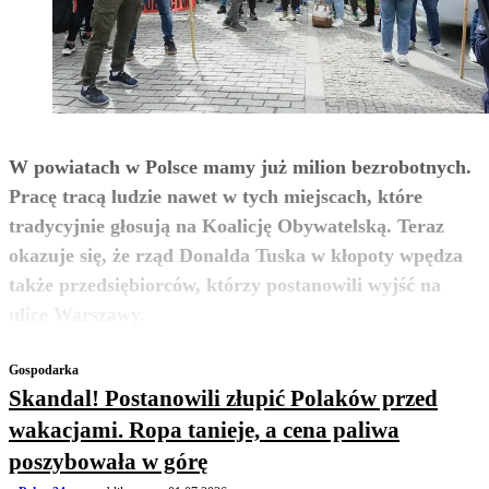
W powiatach w Polsce mamy już milion bezrobotnych.
Pracę tracą ludzie nawet w tych miejscach, które
tradycyjnie głosują na Koalicję Obywatelską. Teraz
okazuje się, że rząd Donalda Tuska w kłopoty wpędza
także przedsiębiorców, którzy postanowili wyjść na
zobacz więcej
ulice Warszawy.
Gospodarka
Skandal! Postanowili złupić Polaków przed
wakacjami. Ropa tanieje, a cena paliwa
poszybowała w górę