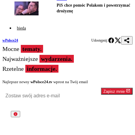
PiS chce pomóc Polakom i powstrzymać
drożyznę
bieda
wPolsce24
Udostępnij:
Mocne
tematy.
Najważniejsze
wydarzenia.
Rzetelne
informacje.
Najlepsze newsy
wPolsce24.tv
wprost na Twój email
Zapisz mnie