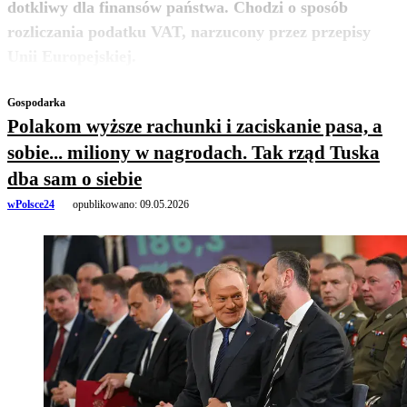
dotkliwy dla finansów państwa. Chodzi o sposób
rozliczania podatku VAT, narzucony przez przepisy
zobacz więcej
Unii Europejskiej.
Gospodarka
Polakom wyższe rachunki i zaciskanie pasa, a
sobie... miliony w nagrodach. Tak rząd Tuska
dba sam o siebie
wPolsce24
opublikowano:
09.05.2026