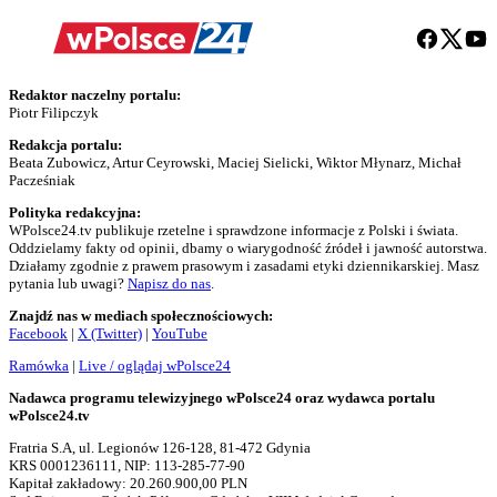
Redaktor naczelny portalu:
Piotr Filipczyk
Redakcja portalu:
Beata Zubowicz, Artur Ceyrowski, Maciej Sielicki, Wiktor Młynarz, Michał
Pacześniak
Polityka redakcyjna:
WPolsce24.tv publikuje rzetelne i sprawdzone informacje z Polski i świata.
Oddzielamy fakty od opinii, dbamy o wiarygodność źródeł i jawność autorstwa.
Działamy zgodnie z prawem prasowym i zasadami etyki dziennikarskiej. Masz
pytania lub uwagi?
Napisz do nas
.
Znajdź nas w mediach społecznościowych:
Facebook
|
X (Twitter)
|
YouTube
Ramówka
|
Live / oglądaj wPolsce24
Nadawca programu telewizyjnego wPolsce24 oraz wydawca portalu
wPolsce24.tv
Fratria S.A, ul. Legionów 126-128, 81-472 Gdynia
KRS 0001236111, NIP: 113-285-77-90
Kapitał zakładowy: 20.260.900,00 PLN