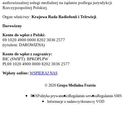
audiowizualnej usługi medialnej na żądanie podlega jurysdykcji
Rzeczypospolitej Polskiej.
Organ właściwy:
Krajowa Rada Radiofonii i Telewizji
.
Darowizny
Konto do wpłat z Polski:
69 1020 4900 0000 8202 3036 2577
(tytułem: DAROWIZNA)
Konto do wpłat z zagranicy:
BIC (SWIFT): BPKOPLPW
PL69 1020 4900 0000 8202 3036 2577
Wpłaty online:
WSPIERAJ NAS
© 2026
Grupa Medialna Fratria
RSS
Polityka prywatności
Regulamin serwisu
Regulamin SMS
Informacje o nadawcy/dostawcy VOD