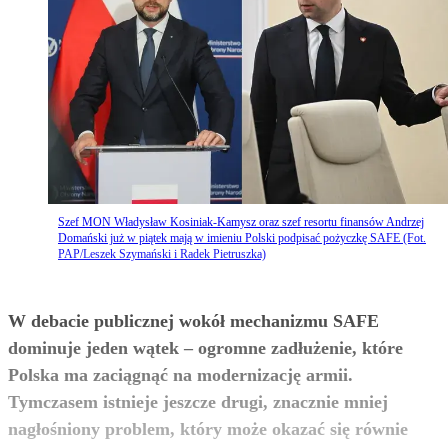
Szef MON Władysław Kosiniak-Kamysz oraz szef resortu finansów Andrzej
Domański już w piątek mają w imieniu Polski podpisać pożyczkę SAFE (Fot.
PAP/Leszek Szymański i Radek Pietruszka)
W debacie publicznej wokół mechanizmu SAFE
dominuje jeden wątek – ogromne zadłużenie, które
Polska ma zaciągnąć na modernizację armii.
Tymczasem istnieje jeszcze drugi, znacznie mniej
nagłośniony problem, który może okazać się równie